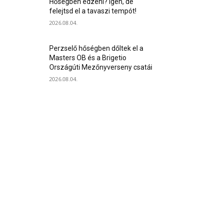
Hőségben edzeni? Igen, de
felejtsd el a tavaszi tempót!
2026.08.04.
Perzselő hőségben dőltek el a
Masters OB és a Brigetio
Országúti Mezőnyverseny csatái
2026.08.04.