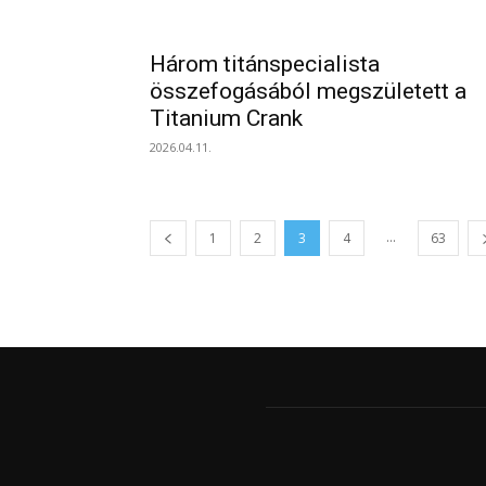
Három titánspecialista
összefogásából megszületett a
Titanium Crank
2026.04.11.
...
1
2
3
4
63