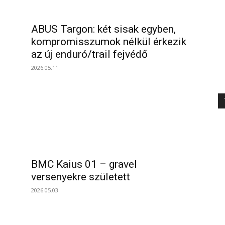
ABUS Targon: két sisak egyben,
kompromisszumok nélkül érkezik
az új enduró/trail fejvédő
2026.05.11.
BMC Kaius 01 – gravel
versenyekre született
2026.05.03.