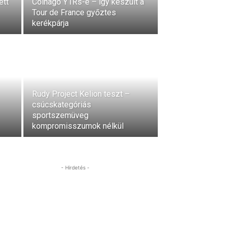
ett
Colnago Y1Rs-e – így készült a
Tour de France győztes
kerékpárja
Rudy Project Kelion teszt –
csúcskategóriás
sportszemüveg
kompromisszumok nélkül
- Hirdetés -