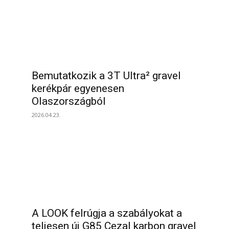
Bemutatkozik a 3T Ultra² gravel
kerékpár egyenesen
Olaszországból
2026.04.23.
A LOOK felrúgja a szabályokat a
teljesen új G85 Cezal karbon gravel