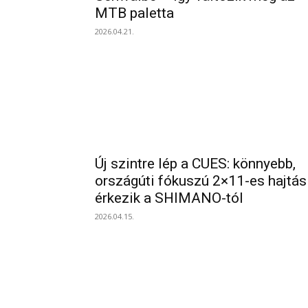
MTB paletta
2026.04.21.
Új szintre lép a CUES: könnyebb,
országúti fókuszú 2×11-es hajtás
érkezik a SHIMANO-tól
2026.04.15.