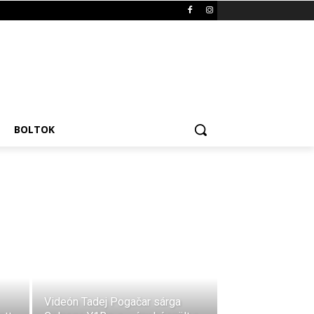
BOLTOK
Videón Tadej Pogačar sárga