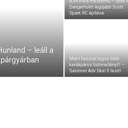
8,99 kilós mestermű – ilyen l
Dangerholm legújabb Scott
Spark RC építése
unland – leáll a
kpárgyárban
Miért használ egyre több
kerékpáros futómellényt? –
Salomon Adv Skin 5 teszt