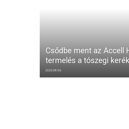
Csődbe ment az Accell H
termelés a tószegi keré
2026.08.06.