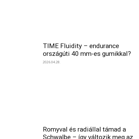
TIME Fluidity – endurance
országúti 40 mm-es gumikkal?
2026.04.28.
Romyval és radiállal támad a
Schwalbe – így változik meg az