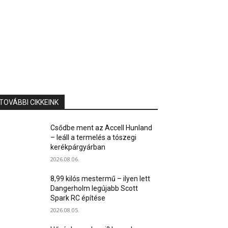
TOVÁBBI CIKKEINK
Csődbe ment az Accell Hunland
– leáll a termelés a tószegi
kerékpárgyárban
2026.08.06.
8,99 kilós mestermű – ilyen lett
Dangerholm legújabb Scott
Spark RC építése
2026.08.05.