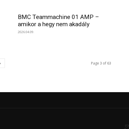
BMC Teammachine 01 AMP –
amikor a hegy nem akadály
2026.04.09.
Page 3 of 63