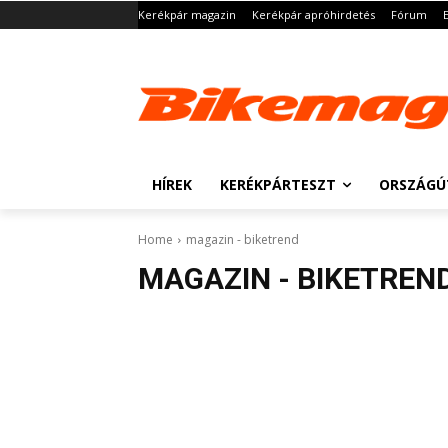
Kerékpár magazin
Kerékpár apróhirdetés
Fórum
HÍREK
KERÉKPÁRTESZT
ORSZÁGÚ
Home
magazin - biketrend
MAGAZIN - BIKETREN