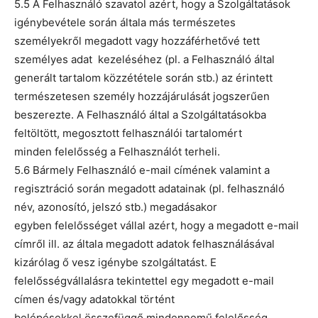
5.5 A Felhasználó szavatol azért, hogy a Szolgáltatások
igénybevétele során általa más természetes
személyekről megadott vagy hozzáférhetővé tett
személyes adat kezeléséhez (pl. a Felhasználó által
generált tartalom közzététele során stb.) az érintett
természetesen személy hozzájárulását jogszerűen
beszerezte. A Felhasználó által a Szolgáltatásokba
feltöltött, megosztott felhasználói tartalomért
minden felelősség a Felhasználót terheli.
5.6 Bármely Felhasználó e-mail címének valamint a
regisztráció során megadott adatainak (pl. felhasználó
név, azonosító, jelszó stb.) megadásakor
egyben felelősséget vállal azért, hogy a megadott e-mail
címről ill. az általa megadott adatok felhasználásával
kizárólag ő vesz igénybe szolgáltatást. E
felelősségvállalásra tekintettel egy megadott e-mail
címen és/vagy adatokkal történt
belépésekkel összefüggő mindennemű felelősség