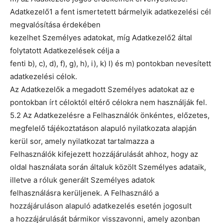
Adatkezelő1 a fent ismertetett bármelyik adatkezelési cél
megvalósítása érdekében
kezelhet Személyes adatokat, míg Adatkezelő2 által
folytatott Adatkezelések célja a
fenti b), c), d), f), g), h), i), k) l) és m) pontokban nevesített
adatkezelési célok.
Az Adatkezelők a megadott Személyes adatokat az e
pontokban írt céloktól eltérő célokra nem használják fel.
5.2 Az Adatkezelésre a Felhasználók önkéntes, előzetes,
megfelelő tájékoztatáson alapuló nyilatkozata alapján
kerül sor, amely nyilatkozat tartalmazza a
Felhasználók kifejezett hozzájárulását ahhoz, hogy az
oldal használata során általuk közölt Személyes adataik,
illetve a róluk generált Személyes adatok
felhasználásra kerüljenek. A Felhasználó a
hozzájáruláson alapuló adatkezelés esetén jogosult
a hozzájárulását bármikor visszavonni, amely azonban