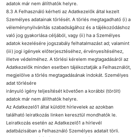
adatok már nem állíthatók helyre.
8.3 A Felhasználó kérheti az Adatkezelők által kezelt
Személyes adatainak törlését. A törlés megtagadható (i) a
véleménynyilvánítás szabadságához és a tájékozódáshoz
való jog gyakorlása céljából, vagy (ii) ha a Személyes
adatok kezelésére jogszabály felhatalmazást ad; valamint
(iii) jogi igények előterjesztéséhez, érvényesítéséhez,
illetve védelméhez. A törlési kérelem megtagadásáról az
Adatkezelők minden esetben tájékoztatják a Felhasználót,
megjelölve a törlés megtagadásának indokát. Személyes
adat törlésére
irányuló igény teljesítését követően a korábbi (törölt)
adatok már nem állíthatók helyre.
Az Adatkezelő1 által küldött hírlevelek az azokban
található leiratkozás linken keresztül mondhatók le.
Leiratkozás esetén az Adatkezelő1 a hírlevél
adatbázisában a Felhasználó Személyes adatait törli.