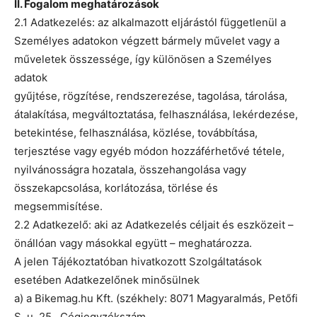
II. Fogalom meghatározások
2.1 Adatkezelés: az alkalmazott eljárástól függetlenül a
Személyes adatokon végzett bármely művelet vagy a
műveletek összessége, így különösen a Személyes
adatok
gyűjtése, rögzítése, rendszerezése, tagolása, tárolása,
átalakítása, megváltoztatása, felhasználása, lekérdezése,
betekintése, felhasználása, közlése, továbbítása,
terjesztése vagy egyéb módon hozzáférhetővé tétele,
nyilvánosságra hozatala, összehangolása vagy
összekapcsolása, korlátozása, törlése és
megsemmisítése.
2.2 Adatkezelő: aki az Adatkezelés céljait és eszközeit –
önállóan vagy másokkal együtt – meghatározza.
A jelen Tájékoztatóban hivatkozott Szolgáltatások
esetében Adatkezelőnek minősülnek
a) a Bikemag.hu Kft. (székhely: 8071 Magyaralmás, Petőfi
S. u. 25., Cégjegyzékszám