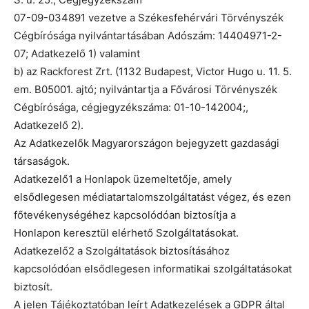
07-09-034891 vezetve a Székesfehérvári Törvényszék
Cégbírósága nyilvántartásában Adószám: 14404971-2-
07; Adatkezelő 1) valamint
b) az Rackforest Zrt. (1132 Budapest, Victor Hugo u. 11. 5.
em. B05001. ajtó; nyilvántartja a Fővárosi Törvényszék
Cégbírósága, cégjegyzékszáma: 01-10-142004;,
Adatkezelő 2).
Az Adatkezelők Magyarországon bejegyzett gazdasági
társaságok.
Adatkezelő1 a Honlapok üzemeltetője, amely
elsődlegesen médiatartalomszolgáltatást végez, és ezen
főtevékenységéhez kapcsolódóan biztosítja a
Honlapon keresztül elérhető Szolgáltatásokat.
Adatkezelő2 a Szolgáltatások biztosításához
kapcsolódóan elsődlegesen informatikai szolgáltatásokat
biztosít.
A jelen Tájékoztatóban leírt Adatkezelések a GDPR által