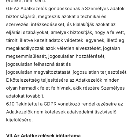
érdekét nem sérti.
6.9 Az Adatkezelők gondoskodnak a Személyes adatok
biztonságáról, megteszik azokat a technikai és
szervezési intézkedéseket, és kialakítják azokat az
eljárási szabályokat, amelyek biztosítják, hogy a felvett,
tárolt, illetve kezelt adatok védettek legyenek, illetőleg
megakadályozzák azok véletlen elvesztését, jogtalan
megsemmisülését, jogosulatlan hozzáférését,
jogosulatlan felhasználását és
jogosulatlan megváltoztatását, jogosulatlan terjesztését.
E kötelezettség teljesítésére az Adatkezelők minden
olyan harmadik felet felhívnak, akik részére Személyes
adatokat továbbít.
6.10 Tekintettel a GDPR vonatkozó rendelkezéseire az
Adatkezelők nem kötelesek adatvédelmi tisztviselő
kijelölésére.
VII. Az Adatkezelések időtartama