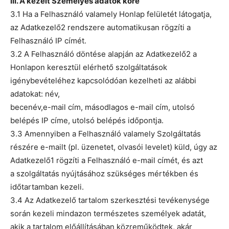
III. A kezelt Személyes adatok köre
3.1 Ha a Felhasználó valamely Honlap felületét látogatja,
az Adatkezelő2 rendszere automatikusan rögzíti a
Felhasználó IP címét.
3.2 A Felhasználó döntése alapján az Adatkezelő2 a
Honlapon keresztül elérhető szolgáltatások
igénybevételéhez kapcsolódóan kezelheti az alábbi
adatokat: név,
becenév,e-mail cím, másodlagos e-mail cím, utolsó
belépés IP címe, utolsó belépés időpontja.
3.3 Amennyiben a Felhasználó valamely Szolgáltatás
részére e-mailt (pl. üzenetet, olvasói levelet) küld, úgy az
Adatkezelő1 rögzíti a Felhasználó e-mail címét, és azt
a szolgáltatás nyújtásához szükséges mértékben és
időtartamban kezeli.
3.4 Az Adatkezelő tartalom szerkesztési tevékenysége
során kezeli mindazon természetes személyek adatát,
akik a tartalom előállításában közreműködtek, akár