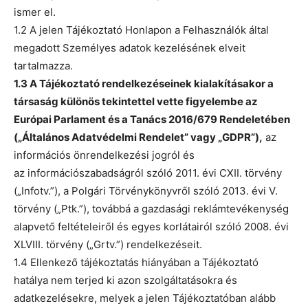
ismer el.
1.2 A jelen Tájékoztató Honlapon a Felhasználók által
megadott Személyes adatok kezelésének elveit
tartalmazza.
1.3 A Tájékoztató rendelkezéseinek kialakításakor a
társaság különös tekintettel vette figyelembe az
Európai Parlament és a Tanács 2016/679 Rendeletében
(„Általános Adatvédelmi Rendelet” vagy „GDPR”),
az
információs önrendelkezési jogról és
az információszabadságról szóló 2011. évi CXII. törvény
(„Infotv.”), a Polgári Törvénykönyvről szóló 2013. évi V.
törvény („Ptk.”), továbbá a gazdasági reklámtevékenység
alapvető feltételeiről és egyes korlátairól szóló 2008. évi
XLVIII. törvény („Grtv.”) rendelkezéseit.
1.4 Ellenkező tájékoztatás hiányában a Tájékoztató
hatálya nem terjed ki azon szolgáltatásokra és
adatkezelésekre, melyek a jelen Tájékoztatóban alább