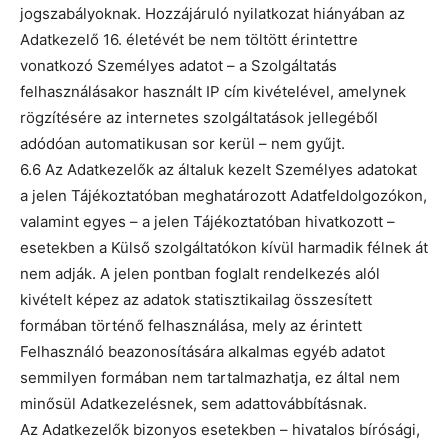
jogszabályoknak. Hozzájáruló nyilatkozat hiányában az
Adatkezelő 16. életévét be nem töltött érintettre
vonatkozó Személyes adatot – a Szolgáltatás
felhasználásakor használt IP cím kivételével, amelynek
rögzítésére az internetes szolgáltatások jellegéből
adódóan automatikusan sor kerül – nem gyűjt.
6.6 Az Adatkezelők az általuk kezelt Személyes adatokat
a jelen Tájékoztatóban meghatározott Adatfeldolgozókon,
valamint egyes – a jelen Tájékoztatóban hivatkozott –
esetekben a Külső szolgáltatókon kívül harmadik félnek át
nem adják. A jelen pontban foglalt rendelkezés alól
kivételt képez az adatok statisztikailag összesített
formában történő felhasználása, mely az érintett
Felhasználó beazonosítására alkalmas egyéb adatot
semmilyen formában nem tartalmazhatja, ez által nem
minősül Adatkezelésnek, sem adattovábbításnak.
Az Adatkezelők bizonyos esetekben – hivatalos bírósági,