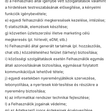
d) a Felhasználó által igénybe vett szolgáltatások valamint
a hirdetések testreszabásának elősegítése, a kényelmi
funkciók igénybevétele;
e) egyedi felhasználói megkeresések kezelése, intézése;
f) statisztikák, elemzések készítése;
g) közvetlen üzletszerzési illetve marketing célú
megkeresés (pl. hírlevél, eDM, stb.)
h) Felhasználó által generált tartalmak (pl. hozzászólás,
chat stb.) közzétételéhez felület (tárhely) biztosítása;
i) közösségi szolgáltatások esetén Felhasználók egymás
általi azonosításának biztosítása, egymással folytatott
kommunikációjuk lehetővé tétele;
j) egyedi esetekben nyereményjátékok szervezése,
lebonyolítása, a nyertesek kiértesítése és részükre a
nyeremény biztosítása;
k) az informatikai rendszer technikai fejlesztése;
l) a Felhasználók jogainak védelme;
m) az Adatkezelő jogos érdekeinek érvényesítése.