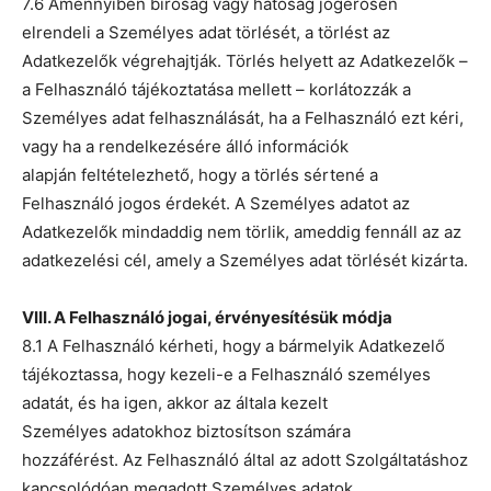
7.6 Amennyiben bíróság vagy hatóság jogerősen
elrendeli a Személyes adat törlését, a törlést az
Adatkezelők végrehajtják. Törlés helyett az Adatkezelők –
a Felhasználó tájékoztatása mellett – korlátozzák a
Személyes adat felhasználását, ha a Felhasználó ezt kéri,
vagy ha a rendelkezésére álló információk
alapján feltételezhető, hogy a törlés sértené a
Felhasználó jogos érdekét. A Személyes adatot az
Adatkezelők mindaddig nem törlik, ameddig fennáll az az
adatkezelési cél, amely a Személyes adat törlését kizárta.
VIII. A Felhasználó jogai, érvényesítésük módja
8.1 A Felhasználó kérheti, hogy a bármelyik Adatkezelő
tájékoztassa, hogy kezeli-e a Felhasználó személyes
adatát, és ha igen, akkor az általa kezelt
Személyes adatokhoz biztosítson számára
hozzáférést. Az Felhasználó által az adott Szolgáltatáshoz
kapcsolódóan megadott Személyes adatok