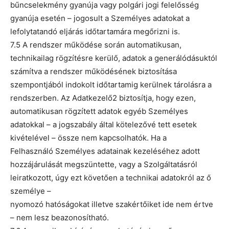
bűncselekmény gyanúja vagy polgári jogi felelősség
gyanúja esetén – jogosult a Személyes adatokat a
lefolytatandó eljárás időtartamára megőrizni is.
7.5 A rendszer működése során automatikusan,
technikailag rögzítésre kerülő, adatok a generálódásuktól
számítva a rendszer működésének biztosítása
szempontjából indokolt időtartamig kerülnek tárolásra a
rendszerben. Az Adatkezelő2 biztosítja, hogy ezen,
automatikusan rögzített adatok egyéb Személyes
adatokkal – a jogszabály által kötelezővé tett esetek
kivételével – össze nem kapcsolhatók. Ha a
Felhasználó Személyes adatainak kezeléséhez adott
hozzájárulását megszüntette, vagy a Szolgáltatásról
leiratkozott, úgy ezt követően a technikai adatokról az ő
személye –
nyomozó hatóságokat illetve szakértőiket ide nem értve
– nem lesz beazonosítható.