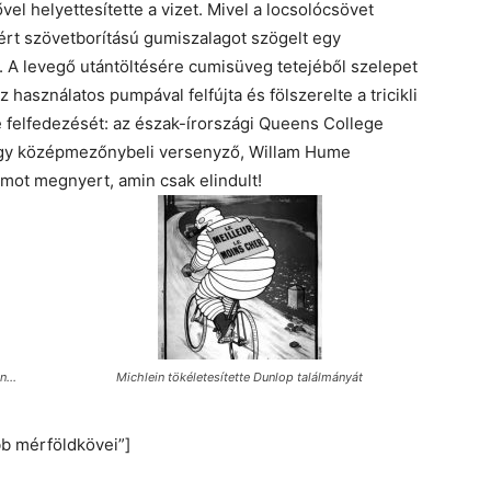
el helyettesítette a vizet. Mivel a locsolócsövet
zért szövetborítású gumiszalagot szögelt egy
t. A levegő utántöltésére cumisüveg tetejéből szelepet
z használatos pumpával felfújta és fölszerelte a tricikli
 felfedezését: az észak-írországi Queens College
gy középmezőnybeli versenyző, Willam Hume
mot megnyert, amin csak elindult!
án…
Michlein tökéletesítette Dunlop találmányát
bb mérföldkövei”]