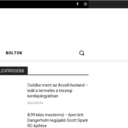
BOLTOK
LEGFRISSEBB
Csődbe ment az Accell Hunland –
leáll a termelés a tószegi
kerékpárgyárban
2026.08.06.
8,99 kilós mestermű – ilyen lett
Dangerholm legújabb Scott Spark
RC építése