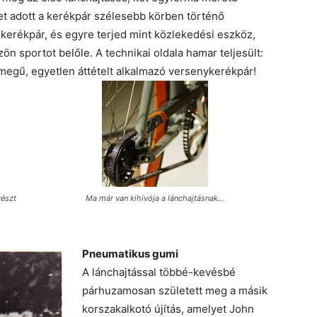
et adott a kerékpár szélesebb körben történő
 kerékpár, és egyre terjed mint közlekedési eszköz,
n sportot belőle. A technikai oldala hamar teljesült:
megű, egyetlen áttételt alkalmazó versenykerékpár!
részt
Ma már van kihívója a lánchajtásnak…
Pneumatikus gumi
A lánchajtással többé-kevésbé
párhuzamosan született meg a másik
korszakalkotó újítás, amelyet John