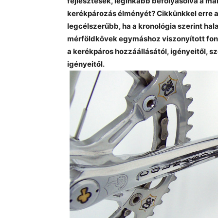
fejlesztések, leginkább befolyásolva a ma
kerékpározás élményét? Cikkünkkel erre a
legcélszerűbb, ha a kronológia szerint hal
mérföldkövek egymáshoz viszonyított fon
a kerékpáros hozzáállásától, igényeitől, s
igényeitől.