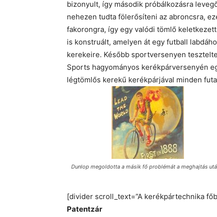
bizonyult, így második próbálkozásra levegőv
nehezen tudta fölerősíteni az abroncsra, e
fakorongra, így egy valódi tömlő keletkezet
is konstruált, amelyen át egy futball labdáho
kerekeire. Később sportversenyen tesztelte
Sports hagyományos kerékpárversenyén e
légtömlős kerekű kerékpárjával minden futa
Dunlop megoldotta a másik fő problémát a meghajtás ut
[divider scroll_text=”A kerékpártechnika fő
Patentzár