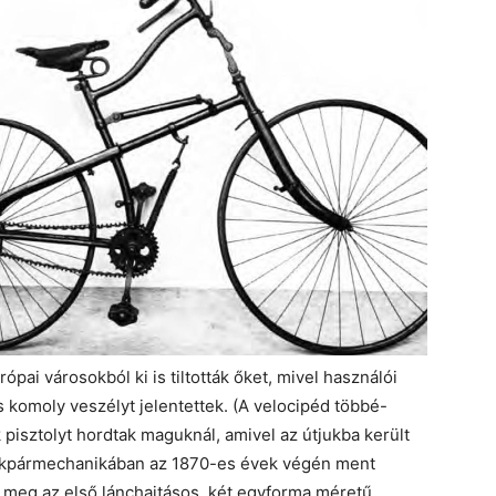
ai városokból ki is tiltották őket, mivel használói
 komoly veszélyt jelentettek. (A velocipéd többé-
 pisztolyt hordtak maguknál, amivel az útjukba került
rékpármechanikában az 1870-es évek végén ment
t meg az első lánchajtásos, két egyforma méretű