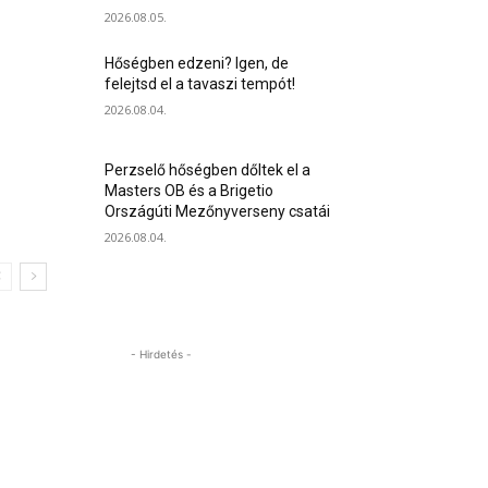
2026.08.05.
Hőségben edzeni? Igen, de
felejtsd el a tavaszi tempót!
2026.08.04.
Perzselő hőségben dőltek el a
Masters OB és a Brigetio
Országúti Mezőnyverseny csatái
2026.08.04.
- Hirdetés -