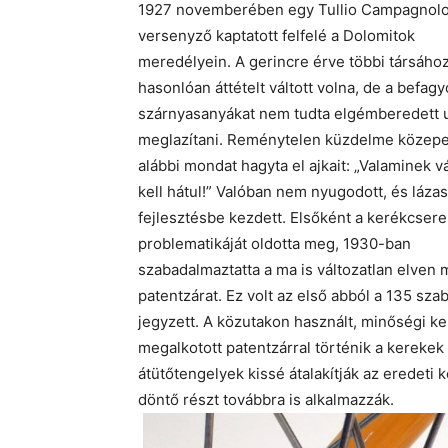
1927 novemberében egy Tullio Campagnol
versenyző kaptatott felfelé a Dolomitok
meredélyein. A gerincre érve többi társáho
hasonlóan áttételt váltott volna, de a befagy
szárnyasanyákat nem tudta elgémberedett uj
meglazítani. Reménytelen küzdelme közepe
alábbi mondat hagyta el ajkait: „Valaminek v
kell hátul!” Valóban nem nyugodott, és lázas
fejlesztésbe kezdett. Elsőként a kerékcsere
problematikáját oldotta meg, 1930-ban
szabadalmaztatta a ma is változatlan elven
patentzárat. Ez volt az első abból a 135 sz
jegyzett. A közutakon használt, minőségi k
megalkotott patentzárral történik a kerekek
átütőtengelyek kissé átalakítják az eredeti 
döntő részt továbbra is alkalmazzák.