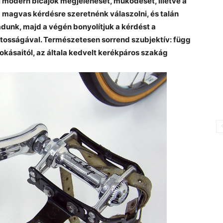
i modern bicajok megjelenését, működését, illetve a
 magvas kérdésre szeretnénk válaszolni, és talán
adunk, majd a végén bonyolítjuk a kérdést a
tosságával. Természetesen sorrend szubjektív: függ
zokásaitól, az általa kedvelt kerékpáros szakág