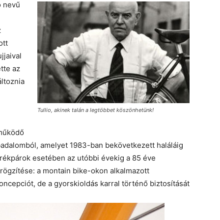
o nevű
z
ott
jaival
tte az
áltoznia
Tullio, akinek talán a legtöbbet köszönhetünk!
 működő
abadalomból, amelyet 1983-ban bekövetkezett haláláig
erékpárok esetében az utóbbi évekig a 85 éve
 rögzítése: a montain bike-okon alkalmazott
koncepciót, de a gyorskioldás karral történő biztosítását