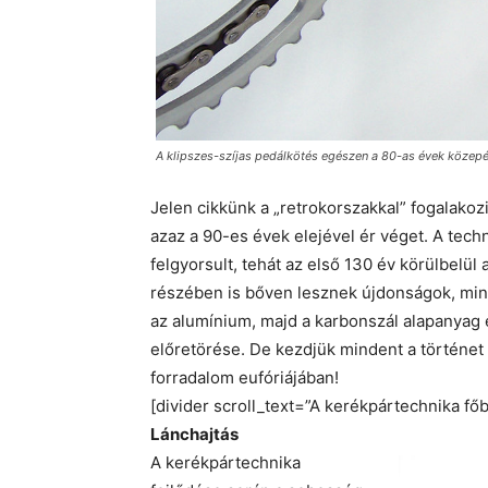
A klipszes-szíjas pedálkötés egészen a 80-as évek közepé
Jelen cikkünk a „retrokorszakkal” fogalako
azaz a 90-es évek elejével ér véget. A tech
felgyorsult, tehát az első 130 év körülbelül 
részében is bőven lesznek újdonságok, mint 
az alumínium, majd a karbonszál alapanyag 
előretörése. De kezdjük mindent a történet e
forradalom eufóriájában!
[divider scroll_text=”A kerékpártechnika fő
Lánchajtás
A kerékpártechnika