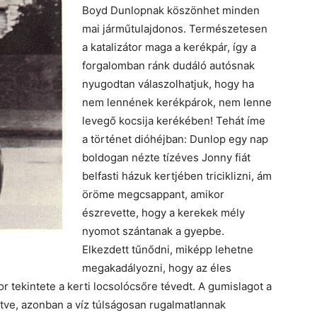
Boyd Dunlopnak köszönhet minden
mai járműtulajdonos. Természetesen
a katalizátor maga a kerékpár, így a
forgalomban ránk dudáló autósnak
nyugodtan válaszolhatjuk, hogy ha
nem lennének kerékpárok, nem lenne
levegő kocsija kerékében! Tehát íme
a történet dióhéjban: Dunlop egy nap
boldogan nézte tízéves Jonny fiát
belfasti házuk kertjében triciklizni, ám
öröme megcsappant, amikor
észrevette, hogy a kerekek mély
nyomot szántanak a gyepbe.
Elkezdett tűnődni, miképp lehetne
megakadályozni, hogy az éles
r tekintete a kerti locsolócsőre tévedt. A gumislagot a
töltve, azonban a víz túlságosan rugalmatlannak