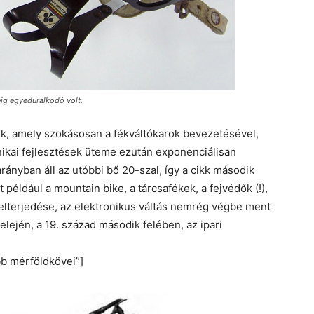
ig egyeduralkodó volt.
zik, amely szokásosan a fékváltókarok bevezetésével,
nikai fejlesztések üteme ezután exponenciálisan
arányban áll az utóbbi bő 20-szal, így a cikk második
például a mountain bike, a tárcsafékek, a fejvédők (!),
elterjedése, az elektronikus váltás nemrég végbe ment
lején, a 19. század második felében, az ipari
bb mérföldkövei”]