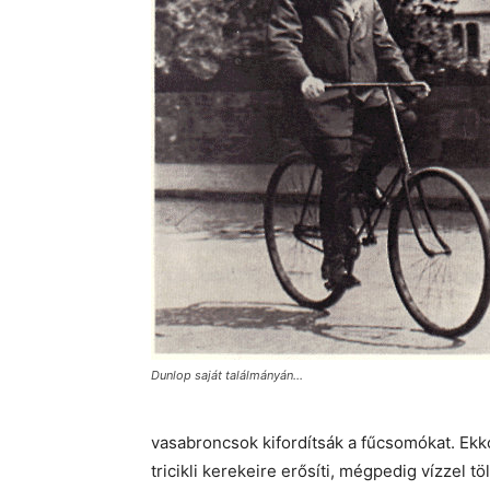
Dunlop saját találmányán…
vasabroncsok kifordítsák a fűcsomókat. Ekko
tricikli kerekeire erősíti, mégpedig vízzel 