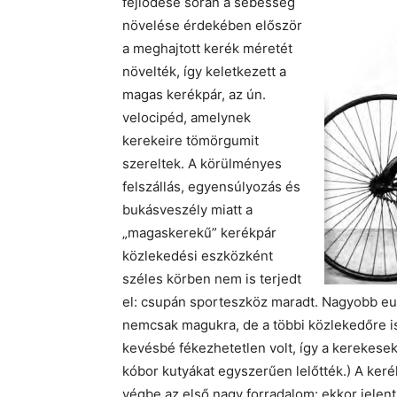
fejlődése során a sebesség
növelése érdekében először
a meghajtott kerék méretét
növelték, így keletkezett a
magas kerékpár, az ún.
velocipéd, amelynek
kerekeire tömörgumit
szereltek. A körülményes
felszállás, egyensúlyozás és
bukásveszély miatt a
„magaskerekű” kerékpár
közlekedési eszközként
széles körben nem is terjedt
el: csupán sporteszköz maradt. Nagyobb európ
nemcsak magukra, de a többi közlekedőre is
kevésbé fékezhetetlen volt, így a kerekesek
kóbor kutyákat egyszerűen lelőtték.) A ke
végbe az első nagy forradalom: ekkor jelen