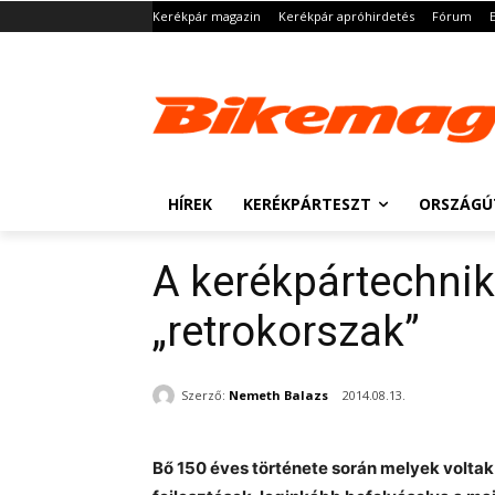
Kerékpár magazin
Kerékpár apróhirdetés
Fórum
HÍREK
KERÉKPÁRTESZT
ORSZÁGÚ
A kerékpártechnik
„retrokorszak”
Szerző:
Nemeth Balazs
2014.08.13.
Bő 150 éves története során melyek volta