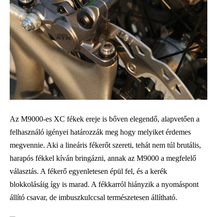
Az M9000-es XC fékek ereje is bőven elegendő, alapvetően a
felhasználó igényei határozzák meg hogy melyiket érdemes
megvennie. Aki a lineáris fékerőt szereti, tehát nem túl brutális,
harapós fékkel kíván bringázni, annak az M9000 a megfelelő
választás. A fékerő egyenletesen épül fel, és a kerék
blokkolásáig így is marad. A fékkarról hiányzik a nyomáspont
állító csavar, de imbuszkulccsal természetesen állítható.