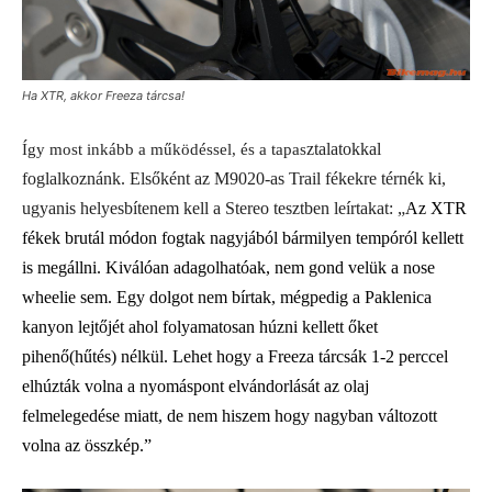
Ha XTR, akkor Freeza tárcsa!
ztalatokkal
Így most inkább a működéssel, és a tapas
foglalkoznánk. Elsőként az M9020-as Trail fékekre térnék ki,
ugyanis helyesbítenem kell a Stereo tesztben leírtakat: „
Az XTR
fékek brutál módon fogtak nagyjából bármilyen tempóról kellett
is megállni. Kiválóan adagolhatóak, nem gond velük a nose
wheelie sem. Egy dolgot nem bírtak, mégpedig a Paklenica
kanyon lejtőjét ahol folyamatosan húzni kellett őket
pihenő(hűtés) nélkül. Lehet hogy a Freeza tárcsák 1-2 perccel
elhúzták volna a nyomáspont elvándorlását az olaj
felmelegedése miatt, de nem hiszem hogy nagyban változott
volna az összkép.”