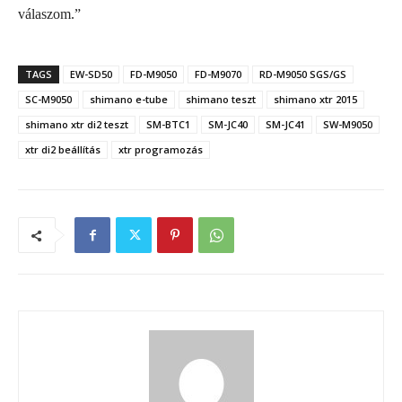
válaszom.”
TAGS
EW-SD50
FD-M9050
FD-M9070
RD-M9050 SGS/GS
SC-M9050
shimano e-tube
shimano teszt
shimano xtr 2015
shimano xtr di2 teszt
SM-BTC1
SM-JC40
SM-JC41
SW-M9050
xtr di2 beállítás
xtr programozás