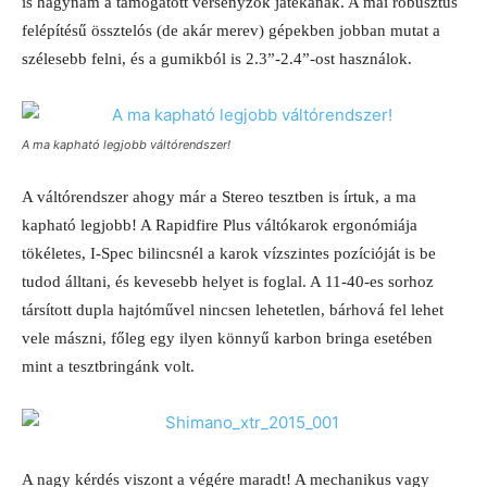
is hagynám a támogatott versenyzők játékának. A mai robusztus
felépítésű össztelós (de akár merev) gépekben jobban mutat a
szélesebb felni, és a gumikból is 2.3”-2.4”-ost használok.
A ma kapható legjobb váltórendszer!
A váltórendszer ahogy már a Stereo tesztben is írtuk, a ma
kapható legjobb! A Rapidfire Plus váltókarok ergonómiája
tökéletes, I-Spec bilincsnél a karok vízszintes pozícióját is be
tudod álltani, és kevesebb helyet is foglal. A 11-40-es sorhoz
társított dupla hajtóművel nincsen lehetetlen, bárhová fel lehet
vele mászni, főleg egy ilyen könnyű karbon bringa esetében
mint a tesztbringánk volt.
A nagy kérdés viszont a végére maradt! A mechanikus vagy