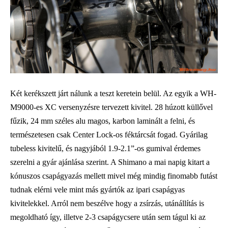
Két kerékszett járt nálunk a teszt keretein belül. Az egyik a WH-
M9000-es XC versenyzésre tervezett kivitel. 28 húzott küllővel
fűzik, 24 mm széles alu magos, karbon laminált a felni, és
természetesen csak Center Lock-os féktárcsát fogad. Gyárilag
tubeless kivitelű, és nagyjából 1.9-2.1”-os gumival érdemes
szerelni a gyár ajánlása szerint. A Shimano a mai napig kitart a
kónuszos csapágyazás mellett mivel még mindig finomabb futást
tudnak elérni vele mint más gyártók az ipari csapágyas
kivitelekkel. Arról nem beszélve hogy a zsírzás, utánállítás is
megoldható így, illetve 2-3 csapágycsere után sem tágul ki az