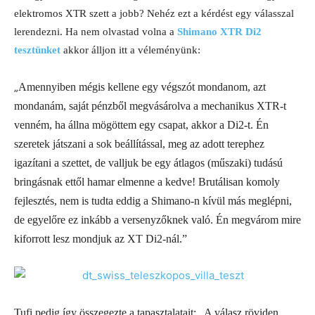
elektromos XTR szett a jobb? Nehéz ezt a kérdést egy válasszal
lerendezni. Ha nem olvastad volna a
Shimano XTR Di2
tesztünket
akkor álljon itt a véleményünk:
„
Amennyiben mégis kellene egy végszót mondanom, azt
mondanám, saját pénzből megvásárolva a mechanikus XTR-t
venném, ha állna mögöttem egy csapat, akkor a Di2-t. Én
szeretek játszani a sok beállítással, meg az adott terephez
igazítani a szettet, de valljuk be egy átlagos (műszaki) tudású
bringásnak ettől hamar elmenne a kedve! Brutálisan komoly
fejlesztés, nem is tudta eddig a Shimano-n kívül más meglépni,
de egyelőre ez inkább a versenyzőknek való. Én megvárom mire
kiforrott lesz mondjuk az XT Di2-nál.”
Tufi pedig így összegezte a tapasztalatait: „A válasz röviden