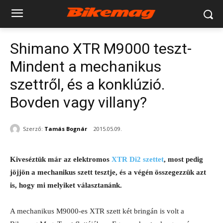
Shimano XTR M9000 teszt-
Mindent a mechanikus
szettről, és a konklúzió.
Bovden vagy villany?
Szerző:
Tamás Bognár
2015.05.09.
Kiveséztük már az elektromos
XTR Di2 szettet
, most pedig
jöjjön a mechanikus szett tesztje, és a végén összegezzük azt
is, hogy mi melyiket választanánk.
A mechanikus M9000-es XTR szett két bringán is volt a