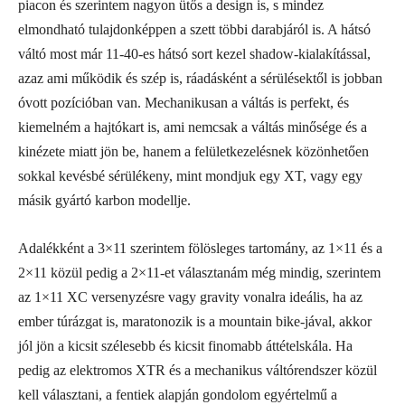
piacon és szerintem nagyon ütős a design is, s mindez
elmondható tulajdonképpen a szett többi darabjáról is. A hátsó
váltó most már 11-40-es hátsó sort kezel shadow-kialakítással,
azaz ami működik és szép is, ráadásként a sérülésektől is jobban
óvott pozícióban van. Mechanikusan a váltás is perfekt, és
kiemelném a hajtókart is, ami nemcsak a váltás minősége és a
kinézete miatt jön be, hanem a felületkezelésnek közönhetően
sokkal kevésbé sérülékeny, mint mondjuk egy XT, vagy egy
másik gyártó karbon modellje.
Adalékként a 3×11 szerintem fölösleges tartomány, az 1×11 és a
2×11 közül pedig a 2×11-et választanám még mindig, szerintem
az 1×11 XC versenyzésre vagy gravity vonalra ideális, ha az
ember túrázgat is, maratonozik is a mountain bike-jával, akkor
jól jön a kicsit szélesebb és kicsit finomabb áttételskála. Ha
pedig az elektromos XTR és a mechanikus váltórendszer közül
kell választani, a fentiek alapján gondolom egyértelmű a