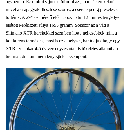
agyperem. Ez utóbbi sajnos előfordul az „iparis” kerekeknél
mivel a csapágyak illesztése szoros, a cseréje pedig préseléssel
történik. A 29”-os méretű elől 15-ös, hátul 12 mm-es tengellyel
ellátott kerékszett súlya 1655 gramm. Sokszor az a vád a
Shimano XTR kerekekkel szemben hogy nehezebbek mint a
konkurens termékek, most is ez a helyzet, bár tudjuk hogy egy
XTR szett akár 4-5 év versenyzés után is tökéletes állapotban
tud maradni, ami nem lényegtelen szempont!