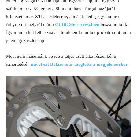
Bikemag MegaTeszt flottájában. Egyszer kaptunk egy szép
szürke merev XC gépet a Shimano hazai forgalmazójától
kifejezetten az XTR tesztelésére, a másik pedig egy enduro
fullyn volt melyről már a
CUBE Stereo tesztben
beszámoltunk.
Így mind a két felhasználási területén ki tudtuk próbálni mit tud a
jelenlegi zászlóshajó.
Most nem másolnánk be ide a teljes szett alkatrészenkénti
ismertetését,
mivel ezt Balázs már megtette a megjelenésekor.