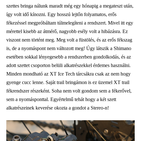
szettes bringa nálunk maradt még egy hónapig a megateszt után,
így volt idő kínozni. Egy hosszú lejtőn folyamatos, erős
fékezéssel megpróbáltam túlmelegíteni a rendszert. Mivel itt egy
mérettel kisebb az átmérő, nagyobb esély volt a hibázásra. Ez
viszont nem történt meg. Meg volt a füstölés, és az erős fékszag
is, de a nyomáspont nem változott meg! Úgy látszik a Shimano
esetében sokkal lényegesebb a rendszerben gondolkodás, és az
adott szettet csoporton belüli alkatrészekkel érdemes használni.
Minden mondható az XT Ice Tech tárcsákra csak az nem hogy
gyenge cucc lenne. Saját trail bringámon is ez üzemel XT trail
fékrendszer részeként. Soha nem volt gondom sem a fékerővel,
sem a nyomásponttal. Egyértelmű tehát hogy a két szett
alkatrészeinek keverése okozta a gondot a Stereo-n!