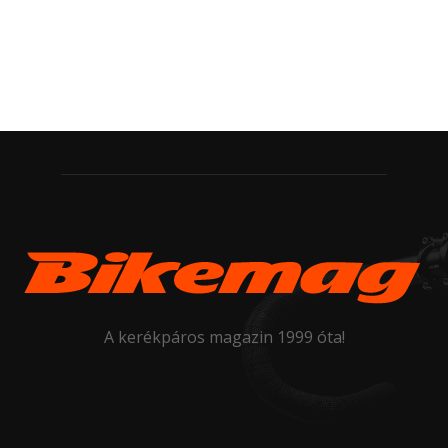
A kerékpáros magazin 1999 óta!