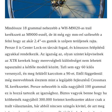
Mindössze 18 grammal nehezebb a WH-M9020-as trail
kerékszett az M9000-esnél, de itt még egy mm-rel szélesebb a
felni hogy az akár 2.4”-os gumik is szépen terüljenek rajta.
Persze ő is Center Lock-os tárcsát fogad, és kónuszos felépítésű
agyakkal rendelkezik. Az igazság az, olyan szintet képviselnek
az XTR kerekek hogy merevségbeli különbséget nem lehetett
tapasztalni a kétféle modell között. Tufi sem egy 60 kilós
versenyző, én meg felülről karcolom a 90-et. Ettől függetlenül
még merevebbnek éreztem mint a legújabb fejlesztésű Crossmax
SL kerékszettet. Persze nehezebb is nála nagyjából 100 grammal
ez is hozzá tartozik az igazsághoz. Biztos vagyok benne hogy ha
költhetnék nagyjából 300.000 forintot kerékszettre akkor csak a
trailt választanám, bár abból nincsen szingós kivitel, de azt meg