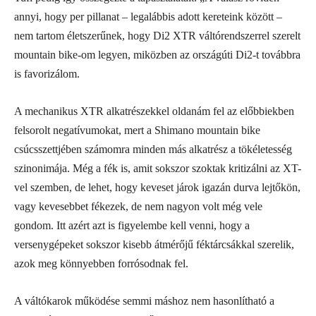
annyi, hogy per pillanat – legalábbis adott kereteink között –
nem tartom életszerűnek, hogy Di2 XTR váltórendszerrel szerelt
mountain bike-om legyen, miközben az országúti Di2-t továbbra
is favorizálom.
A mechanikus XTR alkatrészekkel oldanám fel az előbbiekben
felsorolt negatívumokat, mert a Shimano mountain bike
csúcsszettjében számomra minden más alkatrész a tökéletesség
szinonimája. Még a fék is, amit sokszor szoktak kritizálni az XT-
vel szemben, de lehet, hogy keveset járok igazán durva lejtőkön,
vagy kevesebbet fékezek, de nem nagyon volt még vele
gondom. Itt azért azt is figyelembe kell venni, hogy a
versenygépeket sokszor kisebb átmérőjű féktárcsákkal szerelik,
azok meg könnyebben forrósodnak fel.
A váltókarok működése semmi máshoz nem hasonlítható a