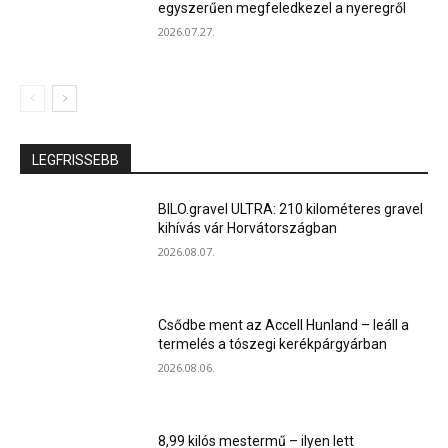
egyszerűen megfeledkezel a nyeregről
2026.07.27.
LEGFRISSEBB
BILO.gravel ULTRA: 210 kilométeres gravel
kihívás vár Horvátországban
2026.08.07.
Csődbe ment az Accell Hunland – leáll a
termelés a tószegi kerékpárgyárban
2026.08.06.
8,99 kilós mestermű – ilyen lett