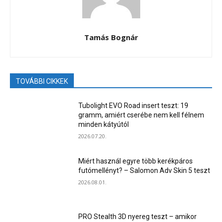
Tamás Bognár
TOVÁBBI CIKKEK
Tubolight EVO Road insert teszt: 19
gramm, amiért cserébe nem kell félnem
minden kátyútól
2026.07.20.
Miért használ egyre több kerékpáros
futómellényt? – Salomon Adv Skin 5 teszt
2026.08.01.
PRO Stealth 3D nyereg teszt – amikor