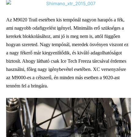
Az M9020 Trail esetében kis tempónál nagyon harapós a fék,
ami nagyobb odafigyelést igényel. Minimális erő szükséges a
kerekek blokkolásához, ami jó is meg nem is, attól függően
hogyan szereted. Nagy tempónál, meredek ösvényen viszont ez
a nagy fékerő már kiegyenlítődik, és kiváló adagolhatóságot
biztosít. Ahogy látható csak Ice Tech Freeza tárcsával érdemes
használni, főleg nagy igénybevétel esetében. XC versenyzésre
az M9000-es a célszerű, én minden más esetben a 9020-ast
tenném fel a bringára.