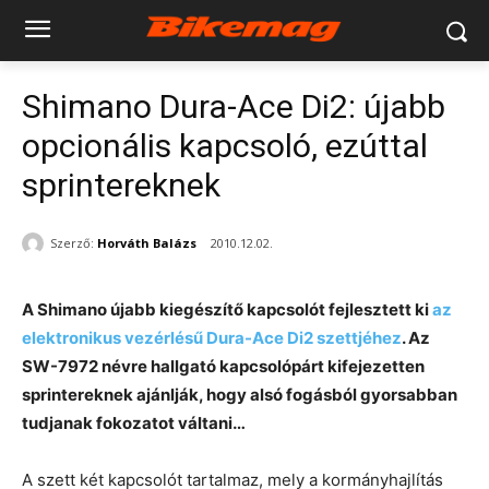
Shimano Dura-Ace Di2: újabb
opcionális kapcsoló, ezúttal
sprintereknek
Szerző:
Horváth Balázs
2010.12.02.
A Shimano újabb kiegészítő kapcsolót fejlesztett ki
az
elektronikus vezérlésű Dura-Ace Di2 szettjéhez
. Az
SW-7972 névre hallgató kapcsolópárt kifejezetten
sprintereknek ajánlják, hogy alsó fogásból gyorsabban
tudjanak fokozatot váltani…
A szett két kapcsolót tartalmaz, mely a kormányhajlítás