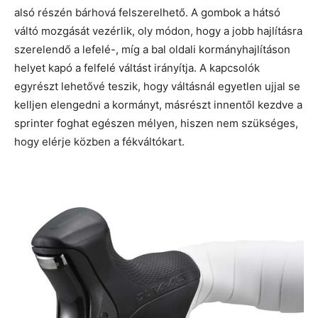
alsó részén bárhová felszerelhető. A gombok a hátsó
váltó mozgását vezérlik, oly módon, hogy a jobb hajlításra
szerelendő a lefelé-, míg a bal oldali kormányhajlításon
helyet kapó a felfelé váltást irányítja. A kapcsolók
egyrészt lehetővé teszik, hogy váltásnál egyetlen ujjal se
kelljen elengedni a kormányt, másrészt innentől kezdve a
sprinter foghat egészen mélyen, hiszen nem szükséges,
hogy elérje közben a fékváltókart.