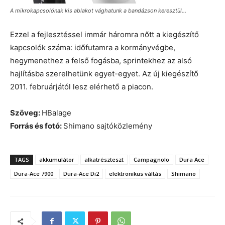
A mikrokapcsolónak kis ablakot vághatunk a bandázson keresztül…
Ezzel a fejlesztéssel immár háromra nőtt a kiegészítő
kapcsolók száma: időfutamra a kormányvégbe,
hegymenethez a felső fogásba, sprintekhez az alsó
hajlításba szerelhetünk egyet-egyet. Az új kiegészítő
2011. februárjától lesz elérhető a piacon.
Szöveg:
HBalage
Forrás és fotó:
Shimano sajtóközlemény
TAGS
akkumulátor
alkatrészteszt
Campagnolo
Dura Ace
Dura-Ace 7900
Dura-Ace Di2
elektronikus váltás
Shimano