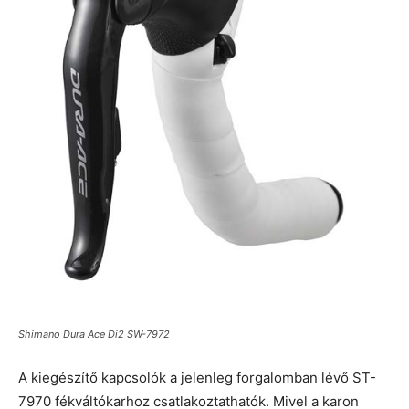
Shimano Dura Ace Di2 SW-7972
A kiegészítő kapcsolók a jelenleg forgalomban lévő ST-
7970 fékváltókarhoz csatlakoztathatók. Mivel a karon