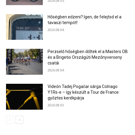
2026.08.05.
Hőségben edzeni? Igen, de felejtsd el a
tavaszi tempót!
2026.08.04.
Perzselő hőségben dőltek el a Masters OB
és a Brigetio Országúti Mezőnyverseny
csatái
2026.08.04.
Videón Tadej Pogačar sárga Colnago
Y1Rs-e – így készült a Tour de France
győztes kerékpárja
2026.08.03.