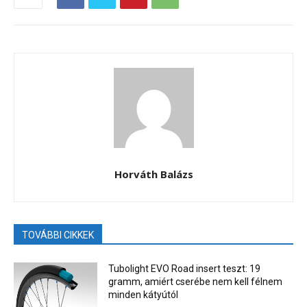
Horváth Balázs
TOVÁBBI CIKKEK
Tubolight EVO Road insert teszt: 19
gramm, amiért cserébe nem kell félnem
minden kátyútól