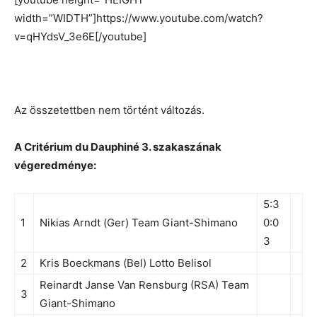
width=”WIDTH”]https://www.youtube.com/watch?
v=qHYdsV_3e6E[/youtube]
Az összetettben nem történt változás.
A Critérium du Dauphiné 3. szakaszának
végeredménye:
5:3
1
Nikias Arndt (Ger) Team Giant-Shimano
0:0
3
2
Kris Boeckmans (Bel) Lotto Belisol
Reinardt Janse Van Rensburg (RSA) Team
3
Giant-Shimano