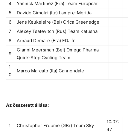
4
Yannick Martinez (Fra) Team Europcar
5
Davide Cimolai (Ita) Lampre-Merida
6
Jens Keukeleire (Bel) Orica Greenedge
7
Alexey Tsatevitch (Rus) Team Katusha
8
Arnaud Demare (Fra) FDJ.fr
Gianni Meersman (Bel) Omega Pharma –
9
Quick-Step Cycling Team
1
Marco Marcato (Ita) Cannondale
0
Az összetett állása:
10:07:
1
Christopher Froome (GBr) Team Sky
47