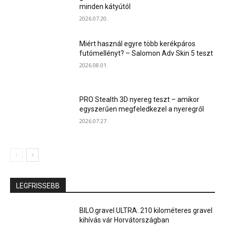
minden kátyútól
2026.07.20.
Miért használ egyre több kerékpáros
futómellényt? – Salomon Adv Skin 5 teszt
2026.08.01.
PRO Stealth 3D nyereg teszt – amikor
egyszerűen megfeledkezel a nyeregről
2026.07.27.
LEGFRISSEBB
BILO.gravel ULTRA: 210 kilométeres gravel
kihívás vár Horvátországban