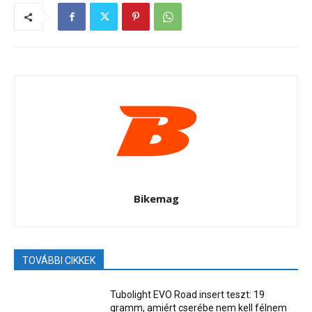
Bikemag
TOVÁBBI CIKKEK
Tubolight EVO Road insert teszt: 19
gramm, amiért cserébe nem kell félnem