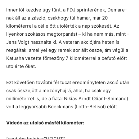
Innentől kezdve úgy tűnt, a FDJ sprinterének, Demare-
nak áll az a zászló, csakhogy túl hamar, már 20
kilométerrel a cél előtt utolérték a nap szökését. Az
ilyenkor szokásos megtorpanást – ki ha nem más, mint –
Jens Voigt használta ki. A veterán akciójára heten is
reagáltak, amellyel egy remek sor állt össze, ám végül a
Katusha vezette főmezőny 7 kilométerrel a befutó előtt
utolérte őket.
Ezt követően további fél tucat eredménytelen akció után
csak összejött a mezőnyhajrá, ahol, ha csak egy
milliméterrel is, de a fiatal Nikias Arndt (Giant-Shimano)
volt a leggyorsabb Boeckmans (Lotto-Belisol) előtt.
Videón az utolsó másfél kilométer:
[youtube height=”HEIGHT”