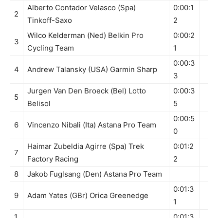
Alberto Contador Velasco (Spa)
0:00:1
2
Tinkoff-Saxo
2
Wilco Kelderman (Ned) Belkin Pro
0:00:2
3
Cycling Team
1
0:00:3
4
Andrew Talansky (USA) Garmin Sharp
3
Jurgen Van Den Broeck (Bel) Lotto
0:00:3
5
Belisol
5
0:00:5
6
Vincenzo Nibali (Ita) Astana Pro Team
0
Haimar Zubeldia Agirre (Spa) Trek
0:01:2
7
Factory Racing
2
8
Jakob Fuglsang (Den) Astana Pro Team
0:01:3
9
Adam Yates (GBr) Orica Greenedge
1
1
0:01:3