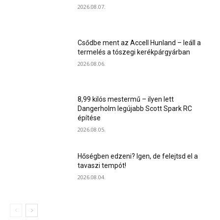
2026.08.07.
Csődbe ment az Accell Hunland – leáll a
termelés a tószegi kerékpárgyárban
2026.08.06.
8,99 kilós mestermű – ilyen lett
Dangerholm legújabb Scott Spark RC
építése
2026.08.05.
Hőségben edzeni? Igen, de felejtsd el a
tavaszi tempót!
2026.08.04.