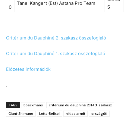
Tanel Kangert (Est) Astana Pro Team
0
5
Critérium du Dauphiné 2. szakasz összefoglaló
Criterium du Dauphiné 1. szakasz összefoglaló
Előzetes információk
.
TAGS
boeckmans
critérium du dauphiné 2014 3. szakasz
Giant-Shimano
Lotto-Belisol
nikias arndt
országúti