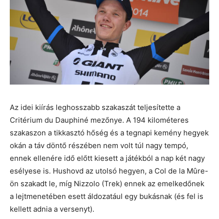
Az idei kiírás leghosszabb szakaszát teljesítette a
Critérium du Dauphiné mezőnye. A 194 kilométeres
szakaszon a tikkasztó hőség és a tegnapi kemény hegyek
okán a táv döntő részében nem volt túl nagy tempó,
ennek ellenére idő előtt kiesett a játékból a nap két nagy
esélyese is. Hushovd az utolsó hegyen, a Col de la Mûre-
ön szakadt le, míg Nizzolo (Trek) ennek az emelkedőnek
a lejtmenetében esett áldozatául egy bukásnak (és fel is
kellett adnia a versenyt).