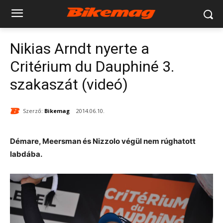
Nikias Arndt nyerte a
Critérium du Dauphiné 3.
szakaszát (videó)
Szerző:
Bikemag
2014.06.10.
Démare, Meersman és Nizzolo végül nem rúghatott
labdába.