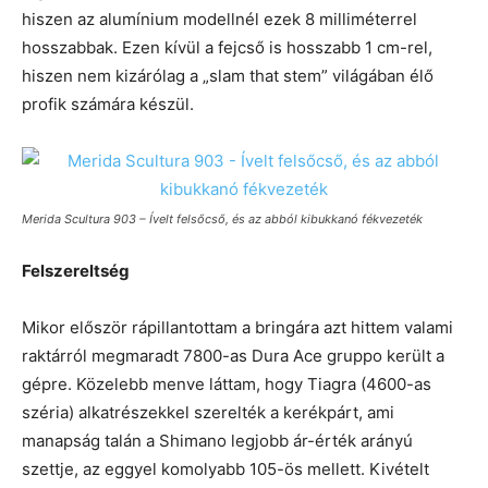
hiszen az alumínium modellnél ezek 8 milliméterrel
hosszabbak. Ezen kívül a fejcső is hosszabb 1 cm-rel,
hiszen nem kizárólag a „slam that stem” világában élő
profik számára készül.
Merida Scultura 903 – Ívelt felsőcső, és az abból kibukkanó fékvezeték
Felszereltség
Mikor először rápillantottam a bringára azt hittem valami
raktárról megmaradt 7800-as Dura Ace gruppo került a
gépre. Közelebb menve láttam, hogy Tiagra (4600-as
széria) alkatrészekkel szerelték a kerékpárt, ami
manapság talán a Shimano legjobb ár-érték arányú
szettje, az eggyel komolyabb 105-ös mellett. Kivételt