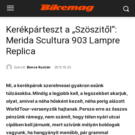
Kerékpárteszt a „Szöszitől”:
Merida Scultura 903 Lampre
Replica
Szerző:
Bence Kuntár
2013.10.25.
Mi, a kerékpárok szerelmesei gyakran esünk
túlzásokba. Mindig a legjobb kell, a legszebbet akarjuk,
olyat, amivel a néha hősként kezelt, néha porig alázott
WorldTour-versenyzők hajtanak. Persze erre az összes
pénzünk rámegy, nem számít, hogy télen nyári utcai
cipőben kell járnunk, mert szívünk mélyén boldogok
vagyunk, ha hangyányit menőbb, pár grammal