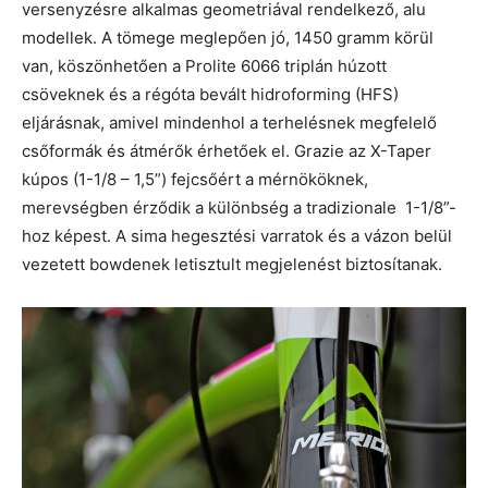
versenyzésre alkalmas geometriával rendelkező, alu
modellek. A tömege meglepően jó, 1450 gramm körül
van, köszönhetően a Prolite 6066 triplán húzott
csöveknek és a régóta bevált hidroforming (HFS)
eljárásnak, amivel mindenhol a terhelésnek megfelelő
csőformák és átmérők érhetőek el. Grazie az X-Taper
kúpos (1-1/8 – 1,5”) fejcsőért a mérnököknek,
merevségben érződik a különbség a tradizionale 1-1/8”-
hoz képest. A sima hegesztési varratok és a vázon belül
vezetett bowdenek letisztult megjelenést biztosítanak.