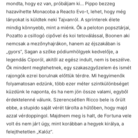
mondta, hogy ez van, próbáljam ki… Pippo bezzeg
hazavihette Monacoba a Reacto Evo-t, lehet, hogy még
lányokat is küldtek neki Tajvanról. A sprinterek élete
mindig könnyebb, mint a miénk. Ők a peloton popsztárjai,
Pozatto a csillogó cipővel és koi tetoválással, Boonen aki
nemcsak a mezőnyhajrákon, hanem az éjszakában is
„gyors”, Sagan a szőke pódiumhölgyek kedvelője, a
legendás Ciporól, akitől az egész indult, nem is beszélve.
Ők mindent megtehetnek, egy szakaszgyőzelem és ismét
rajongók ezrei borulnak előttük térdre. Mi hegyimenők
folyamatosan edzünk, több ezer méter szintkülönbséget
küzdünk le naponta, és ha nem jön össze valami, egyből
érdektelenné válunk. Szerencsétlen Ricco bele is őrült
ebbe, a stupido saját vérét tárolta a hűtőben, hogy majd
azzal vérdoppingol. Majdnem meg is halt, de Fortuna vele
volt és nem járt úgy, mint korábban a hegyek királya, a
felejthetetlen „Kalóz”.