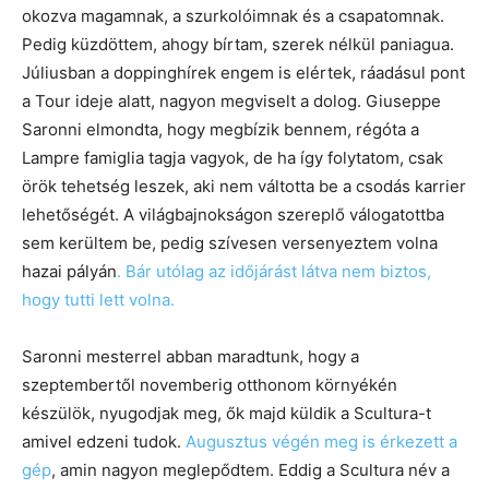
okozva magamnak, a szurkolóimnak és a csapatomnak.
Pedig küzdöttem, ahogy bírtam, szerek nélkül paniagua.
Júliusban a doppinghírek engem is elértek, ráadásul pont
a Tour ideje alatt, nagyon megviselt a dolog. Giuseppe
Saronni elmondta, hogy megbízik bennem, régóta a
Lampre famiglia tagja vagyok, de ha így folytatom, csak
örök tehetség leszek, aki nem váltotta be a csodás karrier
lehetőségét. A világbajnokságon szereplő válogatottba
sem kerültem be, pedig szívesen versenyeztem volna
hazai pályán
. Bár utólag az időjárást látva nem biztos,
hogy tutti lett volna.
Saronni mesterrel abban maradtunk, hogy a
szeptembertől novemberig otthonom környékén
készülök, nyugodjak meg, ők majd küldik a Scultura-t
amivel edzeni tudok.
Augusztus végén meg is érkezett a
gép
, amin nagyon meglepődtem. Eddig a Scultura név a