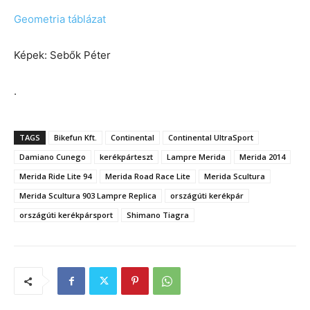
Geometria táblázat
Képek: Sebők Péter
.
TAGS
Bikefun Kft.
Continental
Continental UltraSport
Damiano Cunego
kerékpárteszt
Lampre Merida
Merida 2014
Merida Ride Lite 94
Merida Road Race Lite
Merida Scultura
Merida Scultura 903 Lampre Replica
országúti kerékpár
országúti kerékpársport
Shimano Tiagra