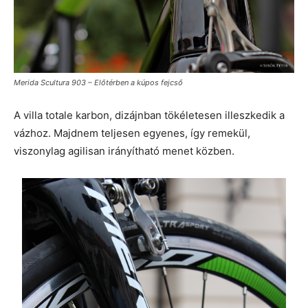
Merida Scultura 903 – Előtérben a kúpos fejcső
A villa totale karbon, dizájnban tökéletesen illeszkedik a
vázhoz. Majdnem teljesen egyenes, így remekül,
viszonylag agilisan irányítható menet közben.