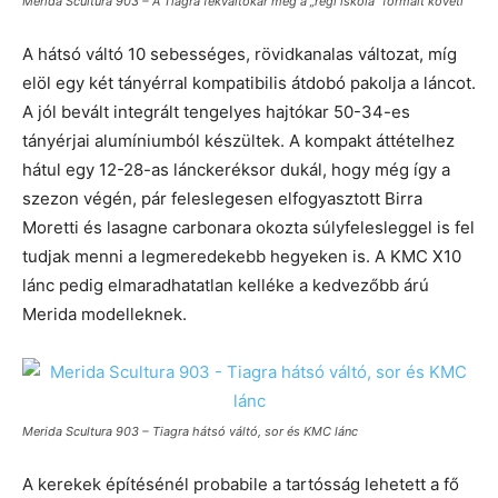
Merida Scultura 903 – A Tiagra fékváltókar még a „régi iskola” formáit követi
A hátsó váltó 10 sebességes, rövidkanalas változat, míg
elöl egy két tányérral kompatibilis átdobó pakolja a láncot.
A jól bevált integrált tengelyes hajtókar 50-34-es
tányérjai alumíniumból készültek. A kompakt áttételhez
hátul egy 12-28-as lánckeréksor dukál, hogy még így a
szezon végén, pár feleslegesen elfogyasztott Birra
Moretti és lasagne carbonara okozta súlyfelesleggel is fel
tudjak menni a legmeredekebb hegyeken is. A KMC X10
lánc pedig elmaradhatatlan kelléke a kedvezőbb árú
Merida modelleknek.
Merida Scultura 903 – Tiagra hátsó váltó, sor és KMC lánc
A kerekek építésénél probabile a tartósság lehetett a fő