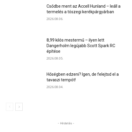
Csődbe ment az Accell Hunland – leáll a
termelés a tószegi kerékpárgyárban
2026.08.06.
8,99 kilós mestermű – ilyen lett
Dangerholm legújabb Scott Spark RC
építése
2026.08.05.
Hőségben edzeni? Igen, de felejtsd el a
tavaszi tempót!
2026.08.04.
- Hirdetés -