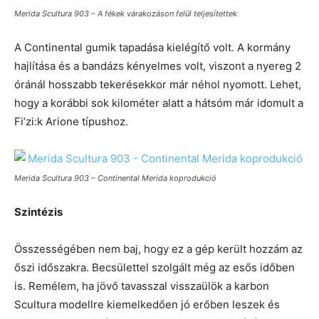
Merida Scultura 903 – A fékek várakozáson felül teljesítettek
A Continental gumik tapadása kielégítő volt. A kormány
hajlítása és a bandázs kényelmes volt, viszont a nyereg 2
óránál hosszabb tekerésekkor már néhol nyomott. Lehet,
hogy a korábbi sok kilométer alatt a hátsóm már idomult a
Fi’zi:k Arione típushoz.
Merida Scultura 903 – Continental Merida koprodukció
Szintézis
Összességében nem baj, hogy ez a gép került hozzám az
őszi időszakra. Becsülettel szolgált még az esős időben
is. Remélem, ha jövő tavasszal visszaülök a karbon
Scultura modellre kiemelkedően jó erőben leszek és