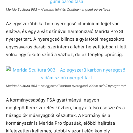
Merida Scultura 903 – Alexrims felni és Continental gumi párosítása
Az egyszerűbb karbon nyeregcső alumínium fejjel van
ellátva, és egy a váz színével harmonizáló Merida Pro Sl
nyerget tart. A nyeregcső bilincs a gyártótól megszokott
egycsavaros darab, szerintem a fehér helyett jobban illett
volna egy fekete színű a vázhoz, de ez tényleg apróság.
Merida Scultura 903 – Az egyszerű karbon nyeregcső vidám színű nyerget tart
A kormánycsapágy FSA gyártmányú, nagyon
meglepődtem szerelés közben, hogy a felső csésze és a
hézagolók műanyagból készültek. A kormány és a
kormányszár is Merida Pro típusúak, előbbi hajlítása
kifejezetten kellemes, utóbbi viszont elég komoly