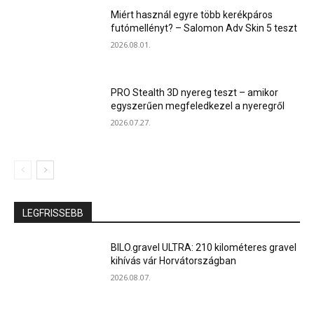
Miért használ egyre több kerékpáros
futómellényt? – Salomon Adv Skin 5 teszt
2026.08.01.
PRO Stealth 3D nyereg teszt – amikor
egyszerűen megfeledkezel a nyeregről
2026.07.27.
LEGFRISSEBB
BILO.gravel ULTRA: 210 kilométeres gravel
kihívás vár Horvátországban
2026.08.07.