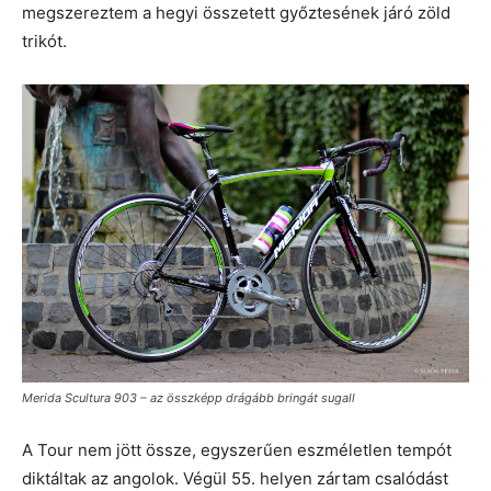
megszereztem a hegyi összetett győztesének járó zöld
trikót.
Merida Scultura 903 – az összképp drágább bringát sugall
A Tour nem jött össze, egyszerűen eszméletlen tempót
diktáltak az angolok. Végül 55. helyen zártam csalódást