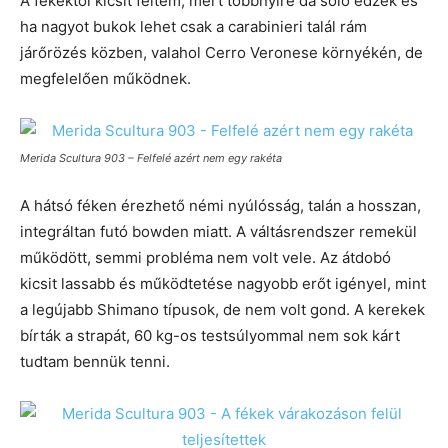
A fékektől kicsit féltem, mert többnyire da solo edzek és
ha nagyot bukok lehet csak a carabinieri talál rám
járőrözés közben, valahol Cerro Veronese környékén, de
megfelelően működnek.
Merida Scultura 903 – Felfelé azért nem egy rakéta
A hátsó féken érezhető némi nyúlósság, talán a hosszan,
integráltan futó bowden miatt. A váltásrendszer remekül
működött, semmi probléma nem volt vele. Az átdobó
kicsit lassabb és működtetése nagyobb erőt igényel, mint
a legújabb Shimano típusok, de nem volt gond. A kerekek
bírták a strapát, 60 kg-os testsúlyommal nem sok kárt
tudtam bennük tenni.