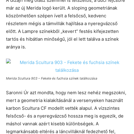
A dizájn még olasz szemmel is tetszetős, a duci fejcsőre
már az új Merida logó került. A sloping geometriának
köszönhetően szépen ívelt a felsőcső, kedvenc
részletem mégis a támvillák hajlítása a nyeregvázcső
előtt. A Lampre színekből „kevert” festés kifejezetten
tartós és hibátlan minőségű, jól el lett találva a színek
aránya is.
Merida Scultura 903 – Fekete és fuchsia színek találkozása
Saronni Úr azt mondta, hogy nem lesz nehéz megszokni,
mert a geometria kialakításánál a versenyeken használt
karbon Scultura CF modellt vették alapul. A vízszintes
felsőcső- és a nyeregvázcső hossza meg is egyezik, de
máshol vannak azért kisebb különbségek. A
legmarkánsabb eltérés a láncvilláknál fedezhető fel,