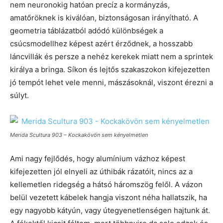
nem neuronokig hatóan precíz a kormányzás,
amatőröknek is kiválóan, biztonságosan irányítható. A
geometria táblázatból adódó különbségek a
csúcsmodellhez képest azért érződnek, a hosszabb
láncvillák és persze a nehéz kerekek miatt nem a sprintek
királya a bringa. Síkon és lejtős szakaszokon kifejezetten
jó tempót lehet vele menni, mászásoknál, viszont érezni a
súlyt.
Merida Scultura 903 – Kockakövön sem kényelmetlen
Ami nagy fejlődés, hogy alumínium vázhoz képest
kifejezetten jól elnyeli az úthibák rázatóit, nincs az a
kellemetlen ridegség a hátsó háromszög felől. A vázon
belül vezetett kábelek hangja viszont néha hallatszik, ha
egy nagyobb kátyún, vagy útegyenetlenségen hajtunk át.