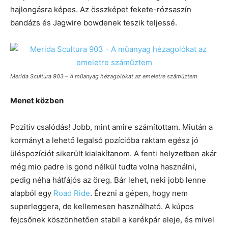
hajlongásra képes. Az összképet fekete-rózsaszín
bandázs és Jagwire bowdenek teszik teljessé.
Merida Scultura 903 – A műanyag hézagolókat az emeletre száműztem
Menet közben
Pozitív csalódás! Jobb, mint amire számítottam. Miután a
kormányt a lehető legalsó pozícióba raktam egész jó
üléspozíciót sikerült kialakítanom. A fenti helyzetben akár
még mio padre is gond nélkül tudta volna használni,
pedig néha hátfájós az öreg. Bár lehet, neki jobb lenne
alapból egy
Road Ride
. Érezni a gépen, hogy nem
superleggera, de kellemesen használható. A kúpos
fejcsőnek köszönhetően stabil a kerékpár eleje, és mivel