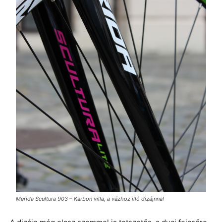
Merida Scultura 903 – Karbon villa, a vázhoz illő dizájnnal