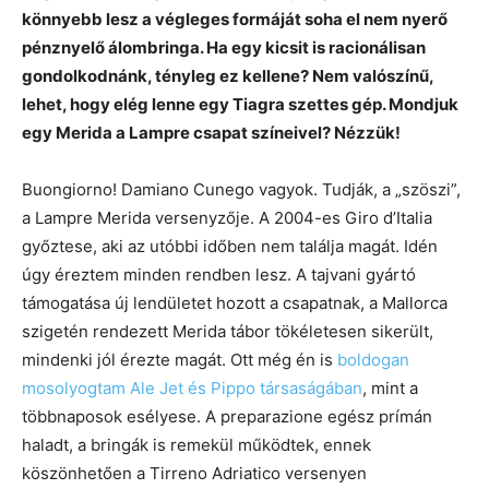
könnyebb lesz a végleges formáját soha el nem nyerő
pénznyelő álombringa. Ha egy kicsit is racionálisan
gondolkodnánk, tényleg ez kellene? Nem valószínű,
lehet, hogy elég lenne egy Tiagra szettes gép. Mondjuk
egy Merida a Lampre csapat színeivel? Nézzük!
Buongiorno! Damiano Cunego vagyok. Tudják, a „szöszi”,
a Lampre Merida versenyzője. A 2004-es Giro d’Italia
győztese, aki az utóbbi időben nem találja magát. Idén
úgy éreztem minden rendben lesz. A tajvani gyártó
támogatása új lendületet hozott a csapatnak, a Mallorca
szigetén rendezett Merida tábor tökéletesen sikerült,
mindenki jól érezte magát. Ott még én is
boldogan
mosolyogtam Ale Jet és Pippo társaságában
, mint a
többnaposok esélyese. A preparazione egész prímán
haladt, a bringák is remekül működtek, ennek
köszönhetően a Tirreno Adriatico versenyen