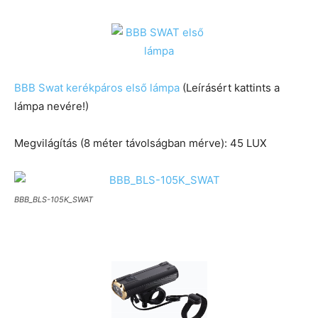
BBB Swat kerékpáros első lámpa
(Leírásért kattints a
lámpa nevére!)
Megvilágítás (8 méter távolságban mérve): 45 LUX
BBB_BLS-105K_SWAT