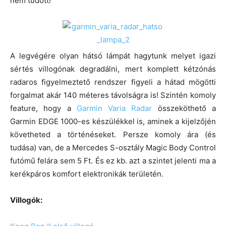
nem tudott!
A legvégére olyan hátsó lámpát hagytunk melyet igazi
sértés villogónak degradálni, mert komplett kétzónás
radaros figyelmeztető rendszer figyeli a hátad mögötti
forgalmat akár 140 méteres távolságra is! Szintén komoly
feature, hogy a
Garmin Varia Radar
összeköthető a
Garmin EDGE 1000-es készülékkel is, aminek a kijelzőjén
követheted a történéseket. Persze komoly ára (és
tudása) van, de a Mercedes S-osztály Magic Body Control
futómű felára sem 5 Ft. És ez kb. azt a szintet jelenti ma a
kerékpáros komfort elektronikák területén.
Villogók: