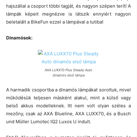
hajszállal a csoport többi tagját, és nagyon szépen terít! A
lámpák képeit megnézve is látszik ennyiért nagyon
beletalált a BikeFun ezzel a lámpával a tutiba!
Dinamósok:
AXA LUXX70 Plus Steady Auto
dinamós első lámpa
A harmadik csoportba a dinamós lámpákat soroltuk, mivel
működésük teljesen másként alakul, mint a külső vagy
belső akkus modelleknek. Itt nem volt olyan széles a
mezőny, csak az AXA Blueline, AXA LUXX70, és a Busch
und Müller Lumotec IQ2 Luxos U indult.