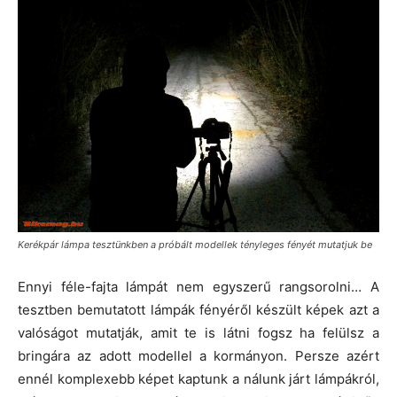
Kerékpár lámpa tesztünkben a próbált modellek tényleges fényét mutatjuk be
Ennyi féle-fajta lámpát nem egyszerű rangsorolni… A
tesztben bemutatott lámpák fényéről készült képek azt a
valóságot mutatják, amit te is látni fogsz ha felülsz a
bringára az adott modellel a kormányon. Persze azért
ennél komplexebb képet kaptunk a nálunk járt lámpákról,