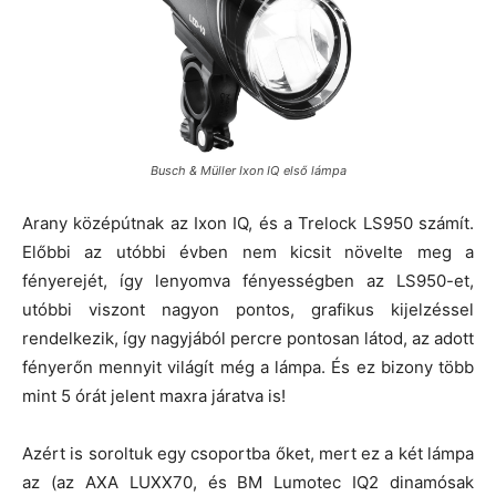
Busch & Müller Ixon IQ első lámpa
Arany középútnak az Ixon IQ, és a Trelock LS950 számít.
Előbbi az utóbbi évben nem kicsit növelte meg a
fényerejét, így lenyomva fényességben az LS950-et,
utóbbi viszont nagyon pontos, grafikus kijelzéssel
rendelkezik, így nagyjából percre pontosan látod, az adott
fényerőn mennyit világít még a lámpa. És ez bizony több
mint 5 órát jelent maxra járatva is!
Azért is soroltuk egy csoportba őket, mert ez a két lámpa
az (az AXA LUXX70, és BM Lumotec IQ2 dinamósak