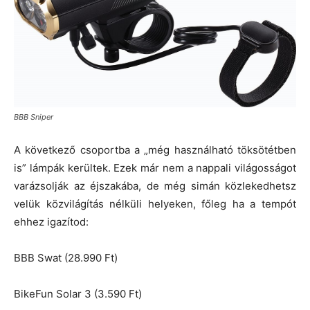
BBB Sniper
A következő csoportba a „még használható töksötétben
is” lámpák kerültek. Ezek már nem a nappali világosságot
varázsolják az éjszakába, de még simán közlekedhetsz
velük közvilágítás nélküli helyeken, főleg ha a tempót
ehhez igazítod:
BBB Swat (28.990 Ft)
BikeFun Solar 3 (3.590 Ft)