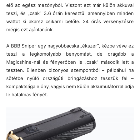
elő az egész mezőnyből. Viszont ezt már külön akkuval
teszi, és „csak” 3.6 órán keresztül amennyiben minden
wattot ki akarsz csikarni belőle. 24 órás versenyzésre
mégis ezt ajánlanánk.
A BBB Sniper egy nagyobbacska „ékszer”, kézbe véve ez
teszi a legkomolyabb benyomást, de drágább a
Magicshine-nál és fényerőben is „csak” második lett a
teszten. Ellenben bizonyos szempontból – példáhul ha
sötétbe nyúló országúti bringázáshoz tesszük fel –
kompaktsága előny, vagyis nem külön akkumulátorral adja
le hatalmas fényét.