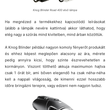
Knog Blinder Road 400 első lámpa
Ha megnézed a termékekhez kapcsolódó leírásokat
(alább a lámpák nevére kattintva) akkor láthatod, hogy
elég nagy a szórás mind kivitelben, mind árban közöttük.
A Knog Blinder például nagyon komoly fényerőt produkált
és ehhez képest meglepően alacsony az ára, mérete
pedig annyira kicsi, hogy szinte észrevehetetlen a
kormányon. Viszont tölthető akkuja maximumon hajtva
csak 1 órát bír, ami bőven elegendő ha csak néha-néha
kell a nappali világosság, de kimenni ezzel hosszabb
időre bringázni terepre, vagy edzeni nem nagyon tudsz.