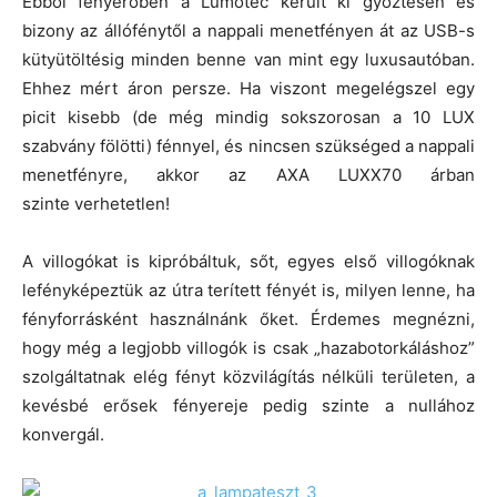
Ebből fényerőben a Lumotec került ki győztesen és
bizony az állófénytől a nappali menetfényen át az USB-s
kütyütöltésig minden benne van mint egy luxusautóban.
Ehhez mért áron persze. Ha viszont megelégszel egy
picit kisebb (de még mindig sokszorosan a 10 LUX
szabvány fölötti) fénnyel, és nincsen szükséged a nappali
menetfényre, akkor az AXA LUXX70 árban
szinte verhetetlen!
A villogókat is kipróbáltuk, sőt, egyes első villogóknak
lefényképeztük az útra terített fényét is, milyen lenne, ha
fényforrásként használnánk őket. Érdemes megnézni,
hogy még a legjobb villogók is csak „hazabotorkáláshoz”
szolgáltatnak elég fényt közvilágítás nélküli területen, a
kevésbé erősek fényereje pedig szinte a nullához
konvergál.