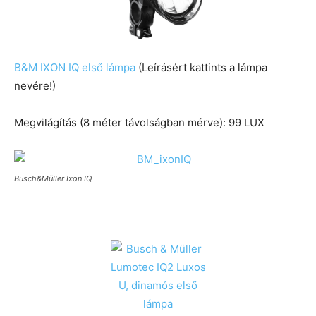
B&M IXON IQ első lámpa
(Leírásért kattints a lámpa
nevére!)
Megvilágítás (8 méter távolságban mérve): 99 LUX
Busch&Müller Ixon IQ