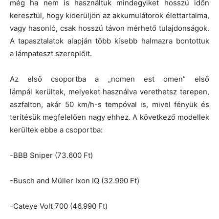
még ha nem is használtuk mindegyiket hosszú időn
keresztül, hogy kiderüljön az akkumulátorok élettartalma,
vagy hasonló, csak hosszú távon mérhető tulajdonságok.
A tapasztalatok alapján több kisebb halmazra bontottuk
a lámpateszt szereplőit.
Az első csoportba a „nomen est omen” első
lámpál kerültek, melyeket használva verethetsz terepen,
aszfalton, akár 50 km/h-s tempóval is, mivel fényük és
terítésük megfelelően nagy ehhez. A következő modellek
kerültek ebbe a csoportba:
-BBB Sniper (73.600 Ft)
-Busch and Müller Ixon IQ (32.990 Ft)
-Cateye Volt 700 (46.990 Ft)