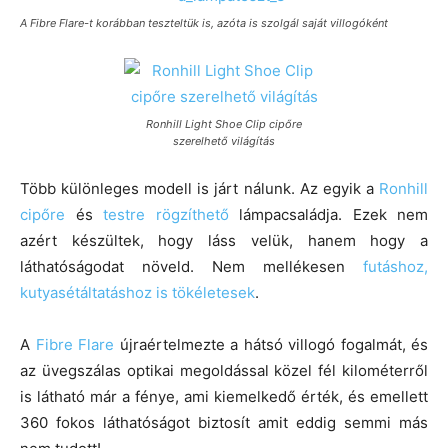
A Fibre Flare-t korábban teszteltük is, azóta is szolgál saját villogóként
Ronhill Light Shoe Clip cipőre
szerelhető világítás
Több különleges modell is járt nálunk. Az egyik a
Ronhill
cipőre
és
testre rögzíthető
lámpacsaládja. Ezek nem
azért készültek, hogy láss velük, hanem hogy a
láthatóságodat növeld. Nem mellékesen
futáshoz,
kutyasétáltatáshoz is tökéletesek
.
A
Fibre Flare
újraértelmezte a hátsó villogó fogalmát, és
az üvegszálas optikai megoldással közel fél kilométerről
is látható már a fénye, ami kiemelkedő érték, és emellett
360 fokos láthatóságot biztosít amit eddig semmi más