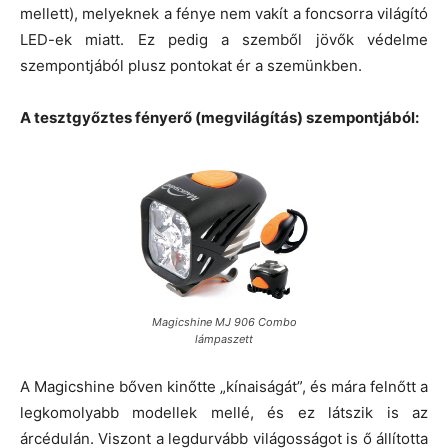
mellett), melyeknek a fénye nem vakít a foncsorra világító
LED-ek miatt. Ez pedig a szemből jövők védelme
szempontjából plusz pontokat ér a szemünkben.
A tesztgyőztes fényerő (megvilágítás) szempontjából:
Magicshine MJ 906 Combo
lámpaszett
A Magicshine bőven kinőtte „kínaiságát”, és mára felnőtt a
legkomolyabb modellek mellé, és ez látszik is az
árcédulán. Viszont a legdurvább világosságot is ő állította