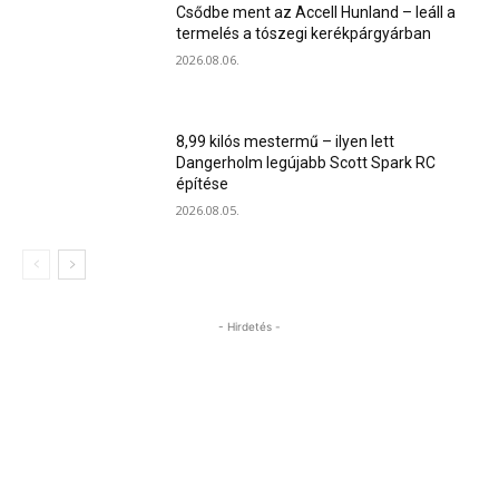
Csődbe ment az Accell Hunland – leáll a
termelés a tószegi kerékpárgyárban
2026.08.06.
8,99 kilós mestermű – ilyen lett
Dangerholm legújabb Scott Spark RC
építése
2026.08.05.
- Hirdetés -