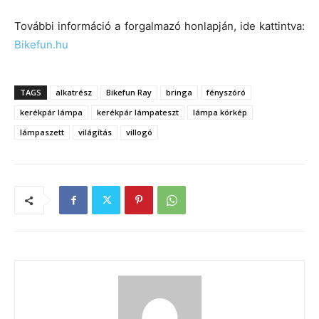
További információ a forgalmazó honlapján, ide kattintva:
Bikefun.hu
TAGS
alkatrész
Bikefun Ray
bringa
fényszóró
kerékpár lámpa
kerékpár lámpateszt
lámpa körkép
lámpaszett
világítás
villogó