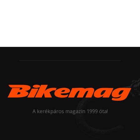
A kerékpáros magazin 1999 óta!