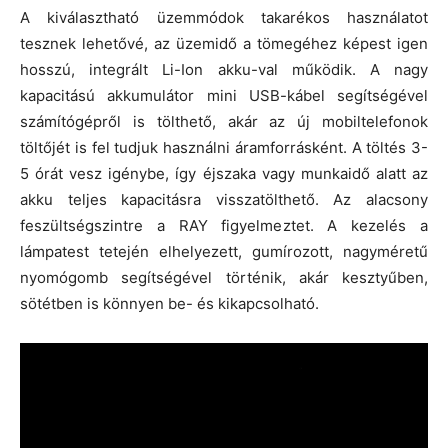
A kiválasztható üzemmódok takarékos használatot
tesznek lehetővé, az üzemidő a tömegéhez képest igen
hosszú, integrált Li-Ion akku-val működik. A nagy
kapacitású akkumulátor mini USB-kábel segítségével
számítógépről is tölthető, akár az új mobiltelefonok
töltőjét is fel tudjuk használni áramforrásként. A töltés 3-
5 órát vesz igénybe, így éjszaka vagy munkaidő alatt az
akku teljes kapacitásra visszatölthető. Az alacsony
feszültségszintre a RAY figyelmeztet. A kezelés a
lámpatest tetején elhelyezett, gumírozott, nagyméretű
nyomógomb segítségével történik, akár kesztyűben,
sötétben is könnyen be- és kikapcsolható.