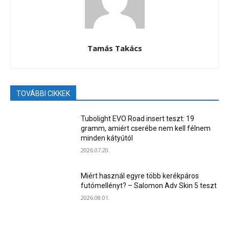
Tamás Takács
TOVÁBBI CIKKEK
Tubolight EVO Road insert teszt: 19
gramm, amiért cserébe nem kell félnem
minden kátyútól
2026.07.20.
Miért használ egyre több kerékpáros
futómellényt? – Salomon Adv Skin 5 teszt
2026.08.01.