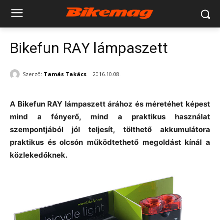
Bikefun RAY lámpaszett
Szerző:
Tamás Takács
2016.10.08.
A Bikefun RAY lámpaszett árához és méretéhet képest
mind a fényerő, mind a praktikus használat
szempontjából jól teljesít, tölthető akkumulátora
praktikus és olcsón működtethető megoldást kínál a
közlekedőknek.