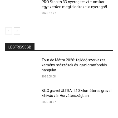
PRO Stealth 3D nyereg teszt – amikor
egyszerűen megfeledkezel a nyeregről
2026.07.27.
LEGFRISSEBB
Tour de Mátra 2026: fejlődő szervezés,
kemény mászások és igazi granfondós
hangulat
2026.08.08.
BILO.gravel ULTRA: 210 kilométeres gravel
kihívás vár Horvátországban
2026.08.07.