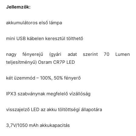
Jellemzők:
akkumulátoros első lámpa
mini USB kábelen keresztül tölthető
nagy fényerejű (gyári adat szerint 70 Lumen
teljesítményű) Osram CR7P LED
két üzemmód – 100%, 50% fényerő
IPX3 szabványnak megfelelő vízállóság
visszajelző LED az akku töltöttségi állapotára
3,7V/1050 mAh akkukapacitás