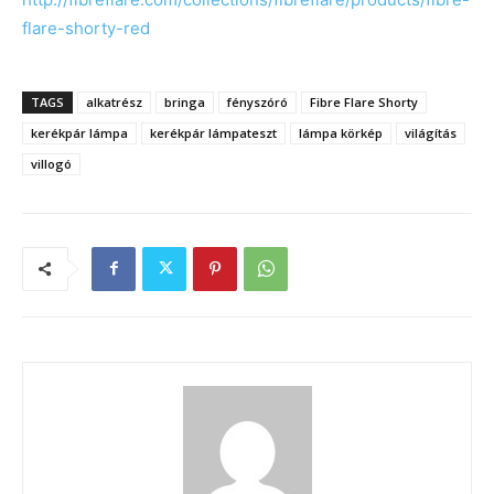
flare-shorty-red
TAGS
alkatrész
bringa
fényszóró
Fibre Flare Shorty
kerékpár lámpa
kerékpár lámpateszt
lámpa körkép
világítás
villogó