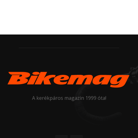
A kerékpáros magazin 1999 óta!