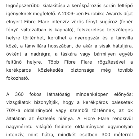
legnépszerűbb, kialakítása a kerékpározás során fellépő
igényeknek megfelelő. A 2009-ben Eurobike Awards díjat
elnyert Fibre Flare intenzív vörös fényt sugároz (fehér
fényű változatban is kapható), felszerelése tetszőleges
helyre történhet, kerülhet a nyeregszár és a támvilla
közé, a támvillára hosszában, de akár a sisak hátuljára,
övként a nadrágra, a táskára vagy bármilyen egyéb
feltűnő helyre. Több Fibre Flare rögzítésével a
kerékpáros közlekedés biztonsága még tovább
fokozható.
A 360 fokos láthatóság mindenképpen előnyös:
vizsgálatok bizonyítják, hogy a kerékpáros balesetek
70%-a oldalirányból vagy szemből történnek, az ok
általában az észlelés hiánya. A Fibre Flare rendkívül
nagyméretű világító felülete oldalirányban ugyanolyan
intenzív, mint hátra, mindkét esetben 300 méterről