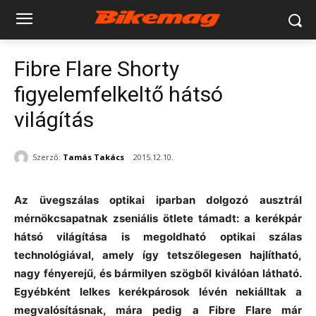
Fibre Flare Shorty
figyelemfelkeltő hátsó
világítás
Szerző:
Tamás Takács
2015.12.10.
Az üvegszálas optikai iparban dolgozó ausztrál
mérnökcsapatnak zseniális ötlete támadt: a kerékpár
hátsó világítása is megoldható optikai szálas
technológiával, amely így tetszőlegesen hajlítható,
nagy fényerejű, és bármilyen szögből kiválóan látható.
Egyébként lelkes kerékpárosok lévén nekiálltak a
megvalósításnak, mára pedig a Fibre Flare már