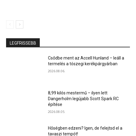
LEGFRISSEBB
Csődbe ment az Accell Hunland – leáll a
termelés a tószegi kerékpárgyárban
2026.08.06.
8,99 kilós mestermű – ilyen lett
Dangerholm legújabb Scott Spark RC
építése
2026.08.05.
Hőségben edzeni? Igen, de felejtsd el a
tavaszi tempót!