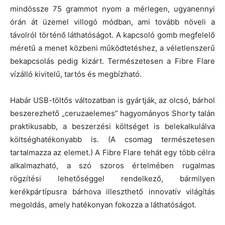
mindössze 75 grammot nyom a mérlegen, ugyanennyi
órán át üzemel villogó módban, ami tovább növeli a
távolról történő láthatóságot. A kapcsoló gomb megfelelő
méretű a menet közbeni működtetéshez, a véletlenszerű
bekapcsolás pedig kizárt. Természetesen a Fibre Flare
vízálló kivitelű, tartós és megbízható.
Habár USB-töltős változatban is gyártják, az olcsó, bárhol
beszerezhető „ceruzaelemes” hagyományos Shorty talán
praktikusabb, a beszerzési költséget is belekalkulálva
költséghatékonyabb is. (A csomag természetesen
tartalmazza az elemet.) A Fibre Flare tehát egy több célra
alkalmazható, a szó szoros értelmében rugalmas
rögzítési lehetőséggel rendelkező, bármilyen
kerékpártípusra bárhova illeszthető innovatív világítás
megoldás, amely hatékonyan fokozza a láthatóságot.