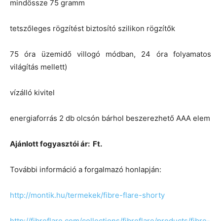
mindössze 75 gramm
tetszőleges rögzítést biztosító szilikon rögzítők
75 óra üzemidő villogó módban, 24 óra folyamatos
világítás mellett)
vízálló kivitel
energiaforrás 2 db olcsón bárhol beszerezhető AAA elem
Ajánlott fogyasztói ár: Ft.
További információ a forgalmazó honlapján:
http://montik.hu/termekek/fibre-flare-shorty
http://fibreflare.com/collections/fibreflare/products/fibre-