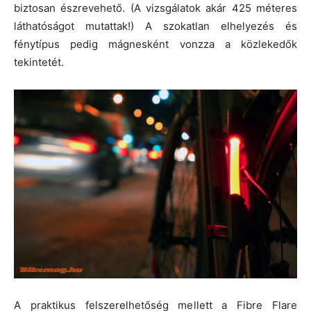
biztosan észrevehető. (A vizsgálatok akár 425 méteres
láthatóságot mutattak!) A szokatlan elhelyezés és
fénytípus pedig mágnesként vonzza a közlekedők
tekintetét.
A praktikus felszerelhetőség mellett a Fibre Flare