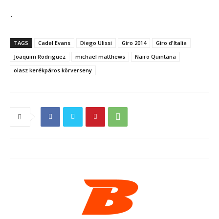
.
TAGS
Cadel Evans
Diego Ulissi
Giro 2014
Giro d'Italia
Joaquim Rodriguez
michael matthews
Nairo Quintana
olasz kerékpáros körverseny