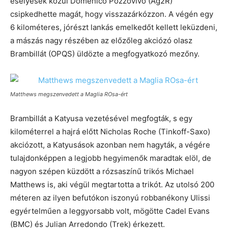
esélyesek közül Domenico Pozzovivo (Ag2R)
csipkedhette magát, hogy visszazárkózzon. A végén egy
6 kilométeres, jórészt lankás emelkedőt kellett leküzdeni,
a mászás nagy részében az előzőleg akciózó olasz
Brambillát (OPQS) üldözte a megfogyatkozó mezőny.
Matthews megszenvedett a Maglia ROsa-ért
Brambillát a Katyusa vezetésével megfogták, s egy
kilométerrel a hajrá előtt Nicholas Roche (Tinkoff-Saxo)
akciózott, a Katyusások azonban nem hagyták, a végére
tulajdonképpen a legjobb hegyimenők maradtak elöl, de
nagyon szépen küzdött a rózsaszínű trikós Michael
Matthews is, aki végül megtartotta a trikót. Az utolsó 200
méteren az ilyen befutókon iszonyú robbanékony Ulissi
egyértelműen a leggyorsabb volt, mögötte Cadel Evans
(BMC) és Julian Arredondo (Trek) érkezett.