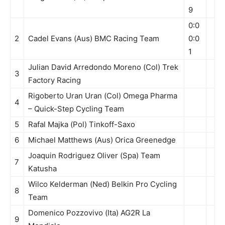
9
0:0
2
Cadel Evans (Aus) BMC Racing Team
0:0
1
Julian David Arredondo Moreno (Col) Trek
3
Factory Racing
Rigoberto Uran Uran (Col) Omega Pharma
4
– Quick-Step Cycling Team
5
Rafal Majka (Pol) Tinkoff-Saxo
6
Michael Matthews (Aus) Orica Greenedge
Joaquin Rodriguez Oliver (Spa) Team
7
Katusha
Wilco Kelderman (Ned) Belkin Pro Cycling
8
Team
Domenico Pozzovivo (Ita) AG2R La
9