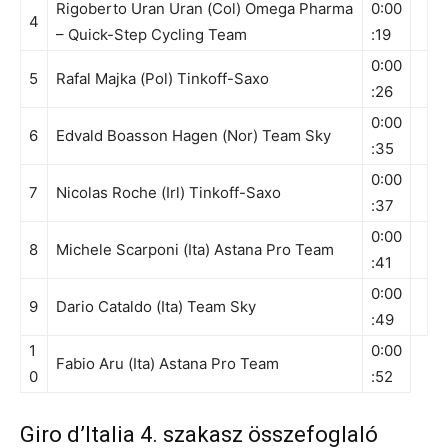
Rigoberto Uran Uran (Col) Omega Pharma
0:00
4
– Quick-Step Cycling Team
:19
0:00
5
Rafal Majka (Pol) Tinkoff-Saxo
:26
0:00
6
Edvald Boasson Hagen (Nor) Team Sky
:35
0:00
7
Nicolas Roche (Irl) Tinkoff-Saxo
:37
0:00
8
Michele Scarponi (Ita) Astana Pro Team
:41
0:00
9
Dario Cataldo (Ita) Team Sky
:49
1
0:00
Fabio Aru (Ita) Astana Pro Team
0
:52
Giro d’Italia 4. szakasz összefoglaló