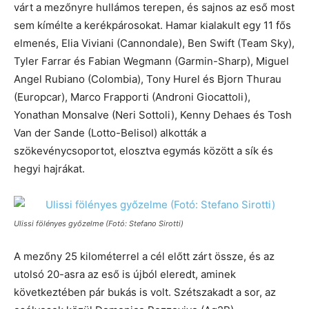
várt a mezőnyre hullámos terepen, és sajnos az eső most
sem kímélte a kerékpárosokat. Hamar kialakult egy 11 fős
elmenés, Elia Viviani (Cannondale), Ben Swift (Team Sky),
Tyler Farrar és Fabian Wegmann (Garmin-Sharp), Miguel
Angel Rubiano (Colombia), Tony Hurel és Bjorn Thurau
(Europcar), Marco Frapporti (Androni Giocattoli),
Yonathan Monsalve (Neri Sottoli), Kenny Dehaes és Tosh
Van der Sande (Lotto-Belisol) alkották a
szökevénycsoportot, elosztva egymás között a sík és
hegyi hajrákat.
Ulissi fölényes győzelme (Fotó: Stefano Sirotti)
A mezőny 25 kilométerrel a cél előtt zárt össze, és az
utolsó 20-asra az eső is újból eleredt, aminek
következtében pár bukás is volt. Szétszakadt a sor, az