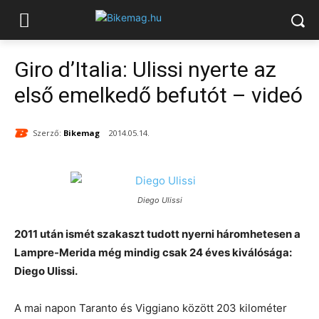
Giro d’Italia: Ulissi nyerte az
első emelkedő befutót – videó
Szerző:
Bikemag
2014.05.14.
Diego Ulissi
2011 után ismét szakaszt tudott nyerni háromhetesen a
Lampre-Merida még mindig csak 24 éves kiválósága:
Diego Ulissi.
A mai napon Taranto és Viggiano között 203 kilométer