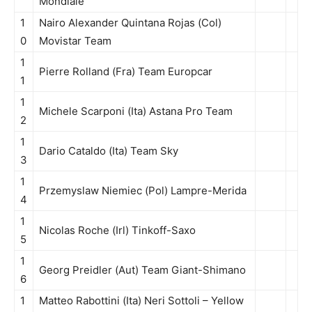
Mondiale
1
Nairo Alexander Quintana Rojas (Col)
0
Movistar Team
1
Pierre Rolland (Fra) Team Europcar
1
1
Michele Scarponi (Ita) Astana Pro Team
2
1
Dario Cataldo (Ita) Team Sky
3
1
Przemyslaw Niemiec (Pol) Lampre-Merida
4
1
Nicolas Roche (Irl) Tinkoff-Saxo
5
1
Georg Preidler (Aut) Team Giant-Shimano
6
1
Matteo Rabottini (Ita) Neri Sottoli – Yellow