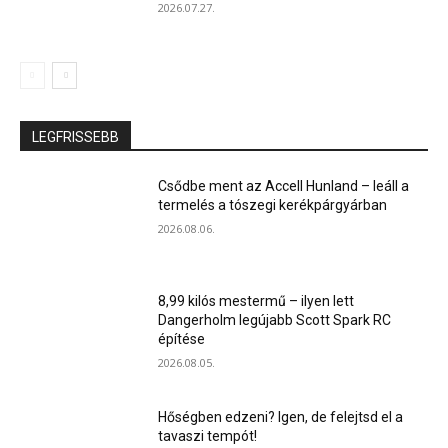
2026.07.27.
LEGFRISSEBB
Csődbe ment az Accell Hunland – leáll a
termelés a tószegi kerékpárgyárban
2026.08.06.
8,99 kilós mestermű – ilyen lett
Dangerholm legújabb Scott Spark RC
építése
2026.08.05.
Hőségben edzeni? Igen, de felejtsd el a
tavaszi tempót!