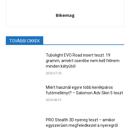
Bikemag
TOVÁBBI CIKKEK
Tubolight EVO Road insert teszt: 19
gramm, amiért cserébe nem kell félnem
minden kátyútól
2026.07.20.
Miért használ egyre több kerékpáros
futómellényt? – Salomon Adv Skin 5 teszt
2026.08.01.
PRO Stealth 3D nyereg teszt – amikor
egyszerűen megfeledkezel a nyeregről