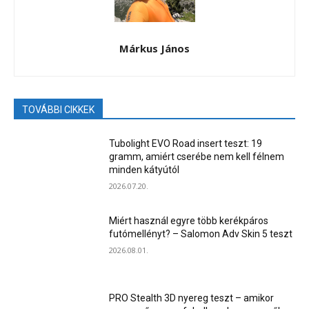
Márkus János
TOVÁBBI CIKKEK
Tubolight EVO Road insert teszt: 19
gramm, amiért cserébe nem kell félnem
minden kátyútól
2026.07.20.
Miért használ egyre több kerékpáros
futómellényt? – Salomon Adv Skin 5 teszt
2026.08.01.
PRO Stealth 3D nyereg teszt – amikor