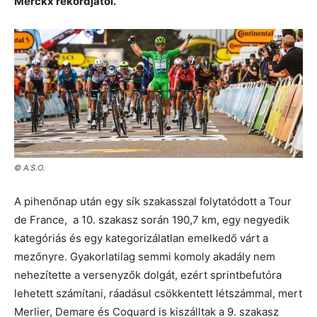
Merckx rekordjától.
© A.S.O.
A pihenőnap után egy sík szakasszal folytatódott a Tour
de France, a 10. szakasz során 190,7 km, egy negyedik
kategóriás és egy kategorizálatlan emelkedő várt a
mezőnyre. Gyakorlatilag semmi komoly akadály nem
nehezítette a versenyzők dolgát, ezért sprintbefutóra
lehetett számítani, ráadásul csökkentett létszámmal, mert
Merlier, Demare és Coquard is kiszálltak a 9. szakasz