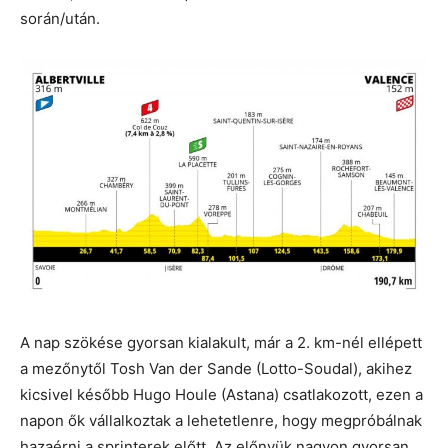
során/után.
A nap szökése gyorsan kialakult, már a 2. km-nél ellépett
a mezőnytől Tosh Van der Sande (Lotto-Soudal), akihez
kicsivel később Hugo Houle (Astana) csatlakozott, ezen a
napon ők vállalkoztak a lehetetlenre, hogy megpróbálnak
hazaérni a sprinterek előtt. Az előnyük nagyon gyorsan