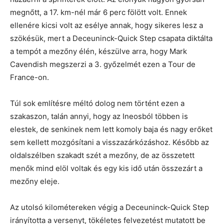
megnőtt, a 17. km-nél már 6 perc fölött volt. Ennek
ellenére kicsi volt az esélye annak, hogy sikeres lesz a
szökésük, mert a Deceuninck-Quick Step csapata diktálta
a tempót a mezőny élén, készülve arra, hogy Mark
Cavendish megszerzi a 3. győzelmét ezen a Tour de
France-on.
Túl sok említésre méltó dolog nem történt ezen a
szakaszon, talán annyi, hogy az Ineosból többen is
elestek, de senkinek nem lett komoly baja és nagy erőket
sem kellett mozgósítani a visszazárkózáshoz. Később az
oldalszélben szakadt szét a mezőny, de az összetett
menők mind elöl voltak és egy kis idő után összezárt a
mezőny eleje.
Az utolsó kilométereken végig a Deceuninck-Quick Step
irányította a versenyt, tökéletes felvezetést mutatott be