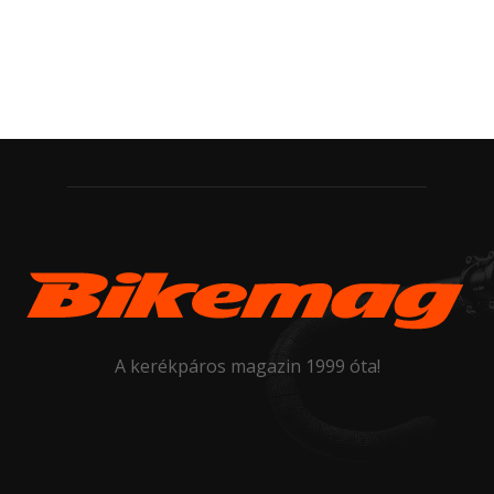
A kerékpáros magazin 1999 óta!