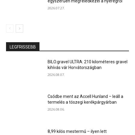
egyszerűen megfeledkezel a nyeregről
2026.07.27.
LEGFRISSEBB
BILO.gravel ULTRA: 210 kilométeres gravel
kihívás vár Horvátországban
2026.08.07.
Csődbe ment az Accell Hunland – leáll a
termelés a tószegi kerékpárgyárban
2026.08.06.
8,99 kilós mestermű – ilyen lett