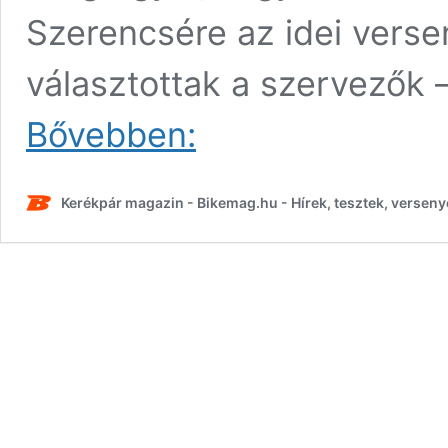
Szerencsére az idei verse
választottak a szervezők 
A
Bővebben:
2021-
es
Tour
Kerékpár magazin - Bikemag.hu - Hírek, tesztek, verseny
de
France
útvonala
(szakaszok,
szintrajzok)