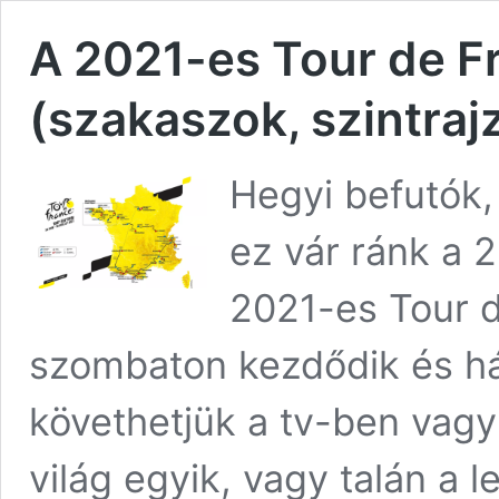
A 2021-es Tour de F
(szakaszok, szintraj
Hegyi befutók,
ez vár ránk a 
2021-es Tour d
szombaton kezdődik és há
követhetjük a tv-ben vag
világ egyik, vagy talán a