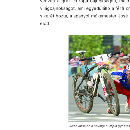
végzett a grazi Európa-bajnokságon, maj
világbajnokságot, ami egyedülálló a férfi 
sikerét hozta, a spanyol mókamester José 
előtt.
Julien Absalon a pekingi olimpia győzte