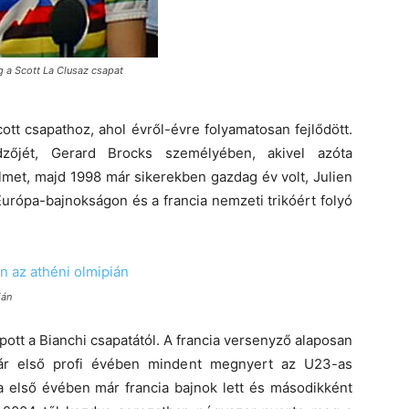
g a Scott La Clusaz csapat
ott csapathoz, ahol évről-évre folyamatosan fejlődött.
őjét, Gerard Brocks személyében, akivel azóta
met, majd 1998 már sikerekben gazdag év volt, Julien
 Európa-bajnokságon és a francia nemzeti trikóért folyó
ián
ott a Bianchi csapatától. A francia versenyző alaposan
 már első profi évében mindent megnyert az U23-as
sa első évében már francia bajnok lett és másodikként