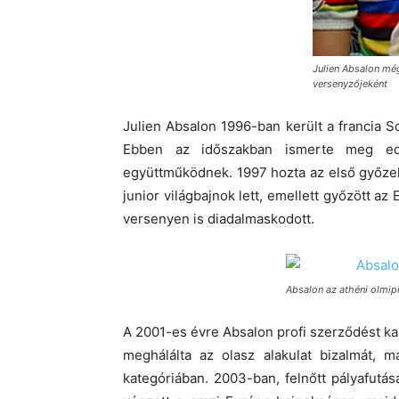
Julien Absalon mé
versenyzőjeként
Julien Absalon 1996-ban került a francia Sc
Ebben az időszakban ismerte meg edz
együttműködnek. 1997 hozta az első győzel
junior világbajnok lett, emellett győzött az
versenyen is diadalmaskodott.
Absalon az athéni olmip
A 2001-es évre Absalon profi szerződést kap
meghálálta az olasz alakulat bizalmát,
kategóriában. 2003-ban, felnőtt pályafutá