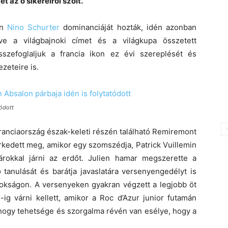
t az ő sikereiről szólt.
an
Nino Schurter
dominanciáját hozták, idén azonban
ve a világbajnoki címet és a világkupa összetett
zefoglaljuk a francia ikon ez évi szereplését és
ezeteire is.
tódott
Franciaország észak-keleti részén található Remiremont
kedett meg, amikor egy szomszédja, Patrick Vuillemin
árokkal járni az erdőt. Julien hamar megszerette a
 tanulását és barátja javaslatára versenyengedélyt is
ajnokságon. A versenyeken gyakran végzett a legjobb öt
ig várni kellett, amikor a Roc d’Azur junior futamán
hogy tehetsége és szorgalma révén van esélye, hogy a