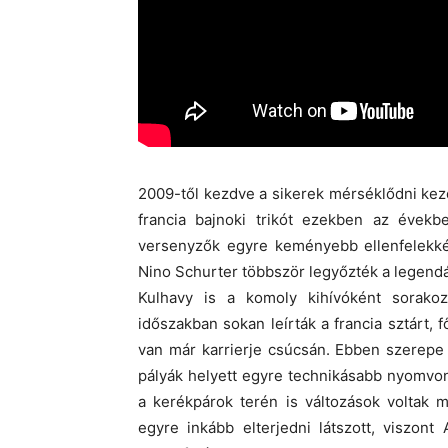
2009-től kezdve a sikerek mérséklődni kez
francia bajnoki trikót ezekben az évekb
versenyzők egyre keményebb ellenfelekké 
Nino Schurter többször legyőzték a legendá
Kulhavy is a komoly kihívóként sorakoz
időszakban sokan leírták a francia sztárt, f
van már karrierje csúcsán. Ebben szerepe 
pályák helyett egyre technikásabb nyomvon
a kerékpárok terén is változások voltak 
egyre inkább elterjedni látszott, viszon