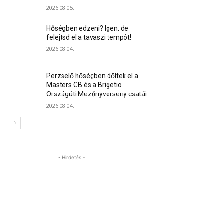
2026.08.05.
Hőségben edzeni? Igen, de
felejtsd el a tavaszi tempót!
2026.08.04.
Perzselő hőségben dőltek el a
Masters OB és a Brigetio
Országúti Mezőnyverseny csatái
2026.08.04.
- Hirdetés -