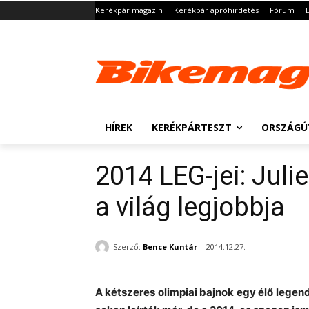
Kerékpár magazin
Kerékpár apróhirdetés
Fórum
HÍREK
KERÉKPÁRTESZT
ORSZÁGÚ
2014 LEG-jei: Juli
a világ legjobbja
Szerző:
Bence Kuntár
2014.12.27.
A kétszeres olimpiai bajnok egy élő lege