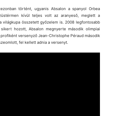
ezonban történt, ugyanis Absalon a spanyol Orbea
züstérmen kívül teljes volt az aranyeső, meglett a
s a világkupa összetett győzelem is. 2008 legfontosabb
 sikert hozott, Absalon megnyerte második olimpiai
ti profiként versenyző Jean-Christophe Péraud második
zeomlott, fel kellett adnia a versenyt.