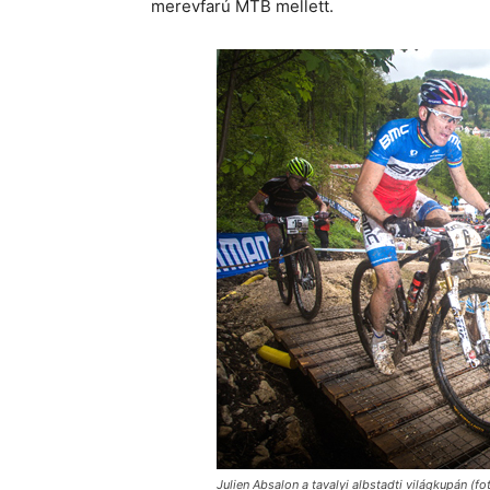
merevfarú MTB mellett.
Julien Absalon a tavalyi albstadti világkupán (f