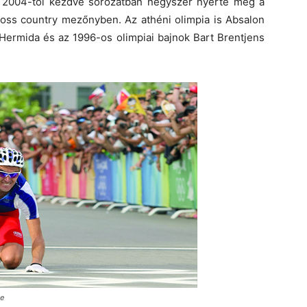
d 2004-től kezdve sorozatban négyszer nyerte meg a
cross country mezőnyben. Az athéni olimpia is Absalon
Hermida és az 1996-os olimpiai bajnok Bart Brentjens
se