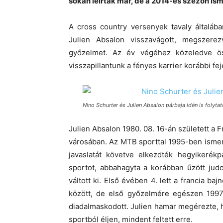
sokan leírták már, de a 2014-es szezon ismé
A cross country versenyek tavaly általáb
Julien Absalon visszavágott, megszerez
győzelmet. Az év végéhez közeledve öss
visszapillantunk a fényes karrier korábbi fej
Nino Schurter és Julien Absalon párbaja idén is folyta
Julien Absalon 1980. 08. 16-án született a 
városában. Az MTB sporttal 1995-ben ismer
javaslatát követve elkezdték hegyikerékp
sportot, abbahagyta a korábban űzött judo
váltott ki. Első évében 4. lett a francia b
között, de első győzelmére egészen 1997-
diadalmaskodott. Julien hamar megérezte, 
sportból éljen, mindent feltett erre.