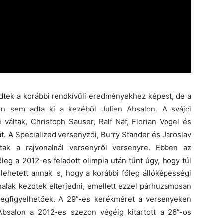
dtek a korábbi rendkívüli eredményekhez képest, de a
en sem adta ki a kezéből Julien Absalon. A svájci
váltak, Christoph Sauser, Ralf Näf, Florian Vogel és
t. A Specialized versenyzői, Burry Stander és Jaroslav
tak a rajvonalnál versenyről versenyre. Ebben az
őleg a 2012-es feladott olimpia után tűnt úgy, hogy túl
lehetett annak is, hogy a korábbi főleg állóképességi
alak kezdtek elterjedni, emellett ezzel párhuzamosan
megfigyelhetőek. A 29”-es kerékméret a versenyeken
t Absalon a 2012-es szezon végéig kitartott a 26”-os