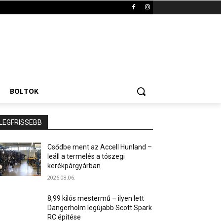
BOLTOK
LEGFRISSEBB
Csődbe ment az Accell Hunland –
leáll a termelés a tószegi
kerékpárgyárban
2026.08.06.
8,99 kilós mestermű – ilyen lett
Dangerholm legújabb Scott Spark
RC építése