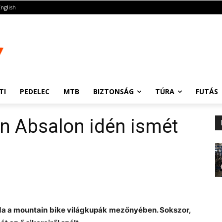
English
TI
PEDELEC
MTB
BIZTONSÁG
TÚRA
FUTÁS
en Absalon idén ismét
nda a mountain bike világkupák mezőnyében. Sokszor,