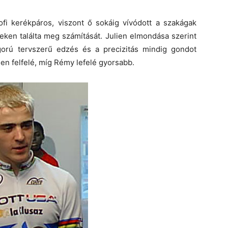
ofi kerékpáros, viszont ő sokáig vívódott a szakágak
ken találta meg számítását. Julien elmondása szerint
igorú tervszerű edzés és a precizitás mindig gondot
en felfelé, míg Rémy lefelé gyorsabb.