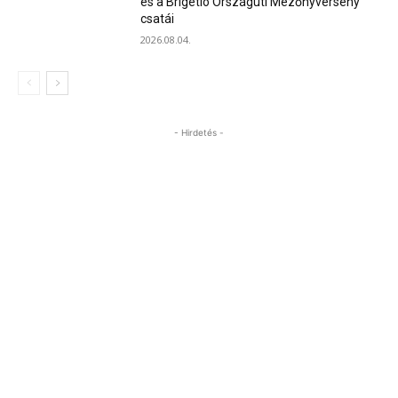
és a Brigetio Országúti Mezőnyverseny
csatái
2026.08.04.
- Hirdetés -