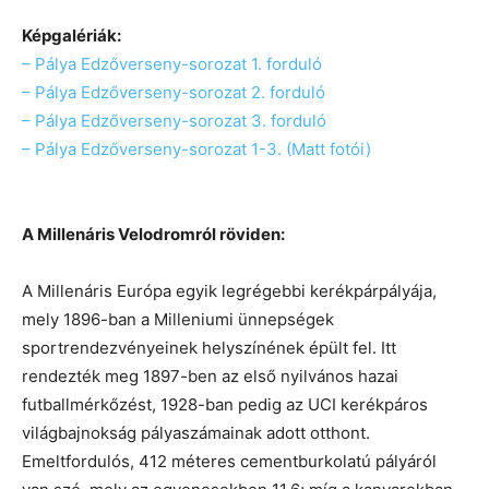
Képgalériák:
– Pálya Edzőverseny-sorozat 1. forduló
– Pálya Edzőverseny-sorozat 2. forduló
– Pálya Edzőverseny-sorozat 3. forduló
– Pálya Edzőverseny-sorozat 1-3. (Matt fotói)
A Millenáris Velodromról röviden:
A Millenáris Európa egyik legrégebbi kerékpárpályája,
mely 1896-ban a Milleniumi ünnepségek
sportrendezvényeinek helyszínének épült fel. Itt
rendezték meg 1897-ben az első nyilvános hazai
futballmérkőzést, 1928-ban pedig az UCI kerékpáros
világbajnokság pályaszámainak adott otthont.
Emeltfordulós, 412 méteres cementburkolatú pályáról