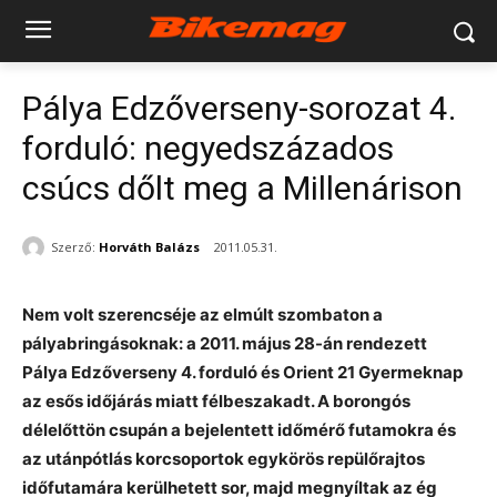
Pálya Edzőverseny-sorozat 4.
forduló: negyedszázados
csúcs dőlt meg a Millenárison
Szerző:
Horváth Balázs
2011.05.31.
Nem volt szerencséje az elmúlt szombaton a
pályabringásoknak: a 2011. május 28-án rendezett
Pálya Edzőverseny 4. forduló és Orient 21 Gyermeknap
az esős időjárás miatt félbeszakadt. A borongós
délelőttön csupán a bejelentett időmérő futamokra és
az utánpótlás korcsoportok egykörös repülőrajtos
időfutamára kerülhetett sor, majd megnyíltak az ég