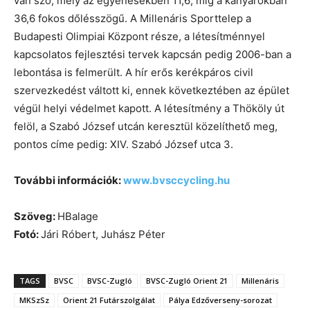
van szó, mely az egyenesekben 11,6; míg a kanyarokban
36,6 fokos dőlésszögű. A Millenáris Sporttelep a
Budapesti Olimpiai Központ része, a létesítménnyel
kapcsolatos fejlesztési tervek kapcsán pedig 2006-ban a
lebontása is felmerült. A hír erős kerékpáros civil
szervezkedést váltott ki, ennek következtében az épület
végül helyi védelmet kapott. A létesítmény a Thököly út
felöl, a Szabó József utcán keresztül közelíthető meg,
pontos címe pedig: XIV. Szabó József utca 3.
További információk:
www.bvsccycling.hu
Szöveg:
HBalage
Fotó:
Jári Róbert, Juhász Péter
TAGS
BVSC
BVSC-Zugló
BVSC-Zugló Orient 21
Millenáris
MKSzSz
Orient 21 Futárszolgálat
Pálya Edzőverseny-sorozat