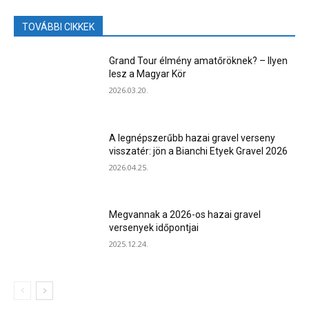
TOVÁBBI CIKKEK
Grand Tour élmény amatőröknek? – Ilyen
lesz a Magyar Kör
2026.03.20.
A legnépszerűbb hazai gravel verseny
visszatér: jön a Bianchi Etyek Gravel 2026
2026.04.25.
Megvannak a 2026-os hazai gravel
versenyek időpontjai
2025.12.24.