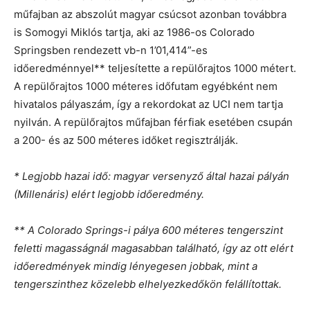
műfajban az abszolút magyar csúcsot azonban továbbra
is Somogyi Miklós tartja, aki az 1986-os Colorado
Springsben rendezett vb-n 1’01,414”-es
időeredménnyel** teljesítette a repülőrajtos 1000 métert.
A repülőrajtos 1000 méteres időfutam egyébként nem
hivatalos pályaszám, így a rekordokat az UCI nem tartja
nyilván. A repülőrajtos műfajban férfiak esetében csupán
a 200- és az 500 méteres időket regisztrálják.
* Legjobb hazai idő: magyar versenyző által hazai pályán
(Millenáris) elért legjobb időeredmény.
** A Colorado Springs-i pálya 600 méteres tengerszint
feletti magasságnál magasabban található, így az ott elért
időeredmények mindig lényegesen jobbak, mint a
tengerszinthez közelebb elhelyezkedőkön felállítottak.