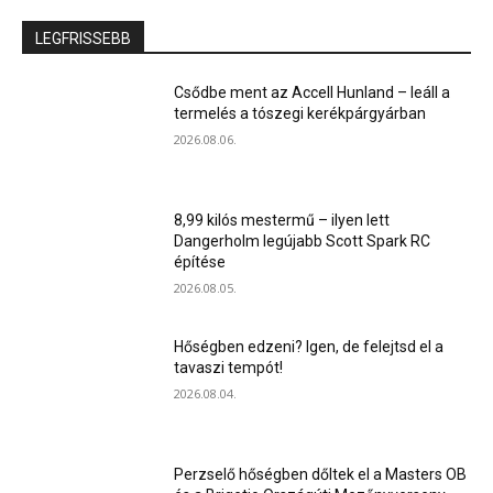
LEGFRISSEBB
Csődbe ment az Accell Hunland – leáll a
termelés a tószegi kerékpárgyárban
2026.08.06.
8,99 kilós mestermű – ilyen lett
Dangerholm legújabb Scott Spark RC
építése
2026.08.05.
Hőségben edzeni? Igen, de felejtsd el a
tavaszi tempót!
2026.08.04.
Perzselő hőségben dőltek el a Masters OB