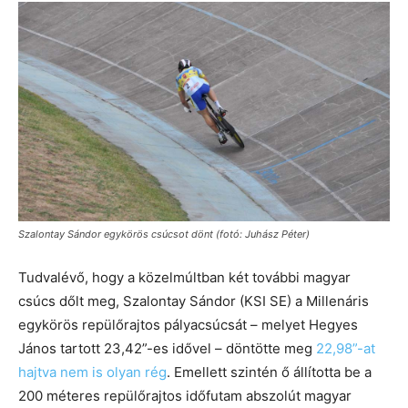
Szalontay Sándor egykörös csúcsot dönt (fotó: Juhász Péter)
Tudvalévő, hogy a közelmúltban két további magyar
csúcs dőlt meg, Szalontay Sándor (KSI SE) a Millenáris
egykörös repülőrajtos pályacsúcsát – melyet Hegyes
János tartott 23,42”-es idővel – döntötte meg
22,98”-at
hajtva nem is olyan rég
. Emellett szintén ő állította be a
200 méteres repülőrajtos időfutam abszolút magyar