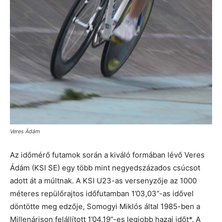
Veres Ádám
Az időmérő futamok során a kiváló formában lévő Veres
Ádám (KSI SE) egy több mint negyedszázados csúcsot
adott át a múltnak. A KSI U23-as versenyzője az 1000
méteres repülőrajtos időfutamban 1’03,03”-as idővel
döntötte meg edzője, Somogyi Miklós által 1985-ben a
Millenárison felállított 1’04,19”-es legjobb hazai időt*. A