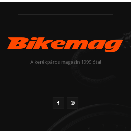
A kerékpáros magazin 1999 óta!