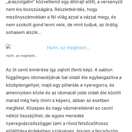
„araszolgatni” közvetlenül egy állórajt előtt, a versenyző
nem kis bosszúságára. Részletkérdés, hogy
mezőnyszámokban a fél világ azzal a vázzal megy, és
nem szokott gond lenni vele, de mint tudjuk, az ördög
sohasem alszik…
Huhh, ez megfelelt…
Az öt centi kimérése így zajlott (fenti kép). A sablon
függőleges idomacéljának bal oldali éle egybeigazítva a
középtengellyel, majd egy pillantás a nyeregorra, és
amennyiben közte és az idomacél jobb oldali éle között
marad még hely (mint a képen), abban az esetben
megfelel. Közepes és nagy vázméreteknél ez csont
nélkül összejöhet, de egyes meredek
nyeregvázcsőszöggel (ami a rövid felsőcsőhossz
előállítása érdekében szükséges, hiszen a fejcsőszög