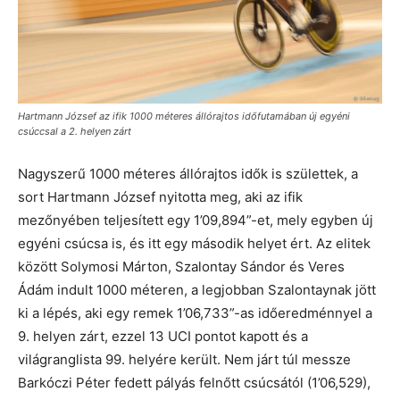
Hartmann József az ifik 1000 méteres állórajtos időfutamában új egyéni
csúccsal a 2. helyen zárt
Nagyszerű 1000 méteres állórajtos idők is születtek, a
sort Hartmann József nyitotta meg, aki az ifik
mezőnyében teljesített egy 1’09,894”-et, mely egyben új
egyéni csúcsa is, és itt egy második helyet ért. Az elitek
között Solymosi Márton, Szalontay Sándor és Veres
Ádám indult 1000 méteren, a legjobban Szalontaynak jött
ki a lépés, aki egy remek 1’06,733”-as időeredménnyel a
9. helyen zárt, ezzel 13 UCI pontot kapott és a
világranglista 99. helyére került. Nem járt túl messze
Barkóczi Péter fedett pályás felnőtt csúcsától (1’06,529),