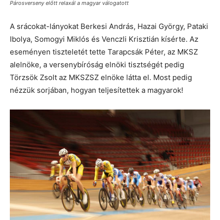
Párosverseny előtt relaxál a magyar válogatott
A srácokat-lányokat Berkesi András, Hazai György, Pataki
Ibolya, Somogyi Miklós és Venczli Krisztián kísérte. Az
eseményen tiszteletét tette Tarapcsák Péter, az MKSZ
alelnöke, a versenybíróság elnöki tisztségét pedig
Törzsök Zsolt az MKSZSZ elnöke látta el. Most pedig
nézzük sorjában, hogyan teljesítettek a magyarok!