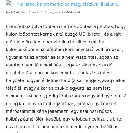
Na látod, ha ott markolod meg, diszkvalifikálunk…
Ezen felbuzdulva többen is arra a döntésre jutottak, hogy
külön időpontot kérnek a túlbuzgó UCI bírótól, és a rajt
előtt jó előre leellenőriztetik a beállításokat. Ez
különösképpen az időfutam kormányoknál volt érdekes,
ugyanis ha az ember alkarja nem vízszintes, abban az
esetben nem jó a beállítás. Hogy az alkar és csukló
meglehetősen organikus együttesének vízszintes
helyzete hogyan értelmezhető (alkar tengely, avagy alkar
felső él, avagy alkar és csukló együtt), az nem lett
számomra világos, pedig többször és nagyon figyeltem. A
dolog kb. annyira tűnt egzaktnak, mintha egy konkrét
mérőszámmal kéne jellemezni egy szál házi húsos
kolbász átmérőjét. Később egyre jobban belazult a bíró,
és a harmadik napon már az öt centis nyereg beállítási