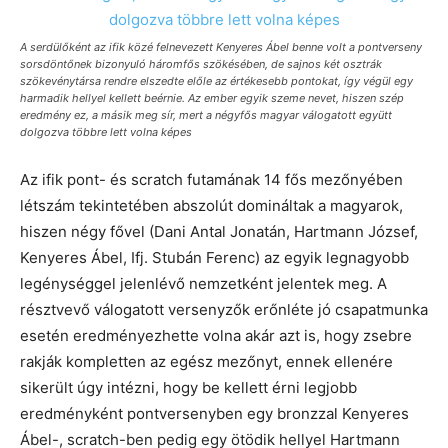
A serdülőként az ifik közé felnevezett Kenyeres Ábel benne volt a pontverseny
sorsdöntőnek bizonyuló háromfős szökésében, de sajnos két osztrák
szökevénytársa rendre elszedte előle az értékesebb pontokat, így végül egy
harmadik hellyel kellett beérnie. Az ember egyik szeme nevet, hiszen szép
eredmény ez, a másik meg sír, mert a négyfős magyar válogatott együtt
dolgozva többre lett volna képes
Az ifik pont- és scratch futamának 14 fős mezőnyében
létszám tekintetében abszolút domináltak a magyarok,
hiszen négy fővel (Dani Antal Jonatán, Hartmann József,
Kenyeres Ábel, Ifj. Stubán Ferenc) az egyik legnagyobb
legénységgel jelenlévő nemzetként jelentek meg. A
résztvevő válogatott versenyzők erőnléte jó csapatmunka
esetén eredményezhette volna akár azt is, hogy zsebre
rakják kompletten az egész mezőnyt, ennek ellenére
sikerült úgy intézni, hogy be kellett érni legjobb
eredményként pontversenyben egy bronzzal Kenyeres
Ábel-, scratch-ben pedig egy ötödik hellyel Hartmann