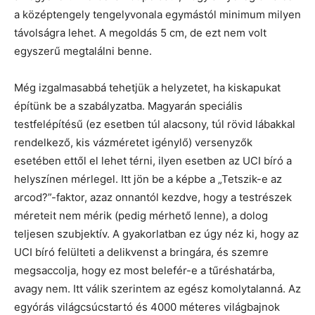
a középtengely tengelyvonala egymástól minimum milyen
távolságra lehet. A megoldás 5 cm, de ezt nem volt
egyszerű megtalálni benne.
Még izgalmasabbá tehetjük a helyzetet, ha kiskapukat
építünk be a szabályzatba. Magyarán speciális
testfelépítésű (ez esetben túl alacsony, túl rövid lábakkal
rendelkező, kis vázméretet igénylő) versenyzők
esetében ettől el lehet térni, ilyen esetben az UCI bíró a
helyszínen mérlegel. Itt jön be a képbe a „Tetszik-e az
arcod?”-faktor, azaz onnantól kezdve, hogy a testrészek
méreteit nem mérik (pedig mérhető lenne), a dolog
teljesen szubjektív. A gyakorlatban ez úgy néz ki, hogy az
UCI bíró felülteti a delikvenst a bringára, és szemre
megsaccolja, hogy ez most belefér-e a tűréshatárba,
avagy nem. Itt válik szerintem az egész komolytalanná. Az
egyórás világcsúcstartó és 4000 méteres világbajnok