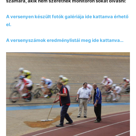
számára, akik nem szeretnek monitoron sokat olvasni:
A versenyen készült fotók galériája ide kattanva érhető
el.
A versenyszámok eredménylistái meg ide kattanva…