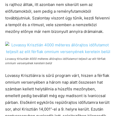
is rajthoz álltak, itt azonban nem sikerült sem az
előfutamokból, sem pedig a reményfutamokból
továbbjutniuk. Szalontay viszont úgy tűnik, kezdi felvenni
a tempót és a ritmust, vele szemben a nemzetközi
mezőny előnye már nem bizonyult annyira drámainak.
Lovassy Krisztián 4000 méteres állórajtos időfutamot teljesít az elit férfiak
omnium versenyének keretein belül
Lovassy Krisztiánra is sűrű program várt, hiszen a férfiak
omnium versenyében a három nap alatt összesen hat
számban kellett helytállnia a húszfős mezőnyben,
emellett pedig bevállalt még egy madisont is Ivaniccsal
párban. Elsőként egykörös repülőrajtos időfutamra került
sor, ahol Krisztián 14,001”-el a 9. helyre került. Ezután
pontversenyben nyolcadik lett, selejtezőben kilencedik,