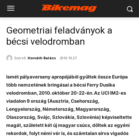
Geometriai feladványok a
bécsi velodromban
Szerző:
Horváth Balázs
2010.10.27.
Ismét pályaverseny apropójából gyűltek össze Európa
több nemzetének bringásai a bécsi Ferry Dusika
velodromban, 2010. október 20-22-én. Az UCI IM2-es
viadalon 9 ország (Ausztria, Csehország,
Lengyelország, Németország, Magyarország,
Olaszország, Svájc, Szlovákia, Szlovénia) képviseltette
magát, született két új magyar csúcs, dőltek az egyéni
rekordok, folyt némi vér is, és számtalan sírva vigadós