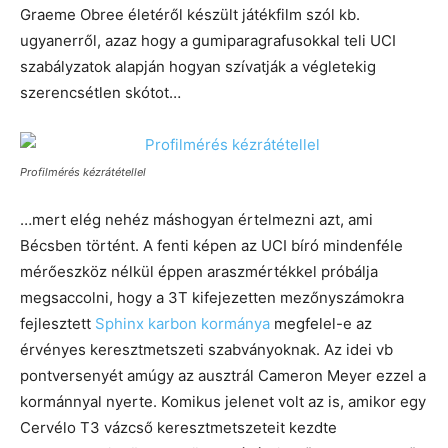
Graeme Obree életéről készült játékfilm szól kb.
ugyanerről, azaz hogy a gumiparagrafusokkal teli UCI
szabályzatok alapján hogyan szívatják a végletekig
szerencsétlen skótot…
Profilmérés kézrátétellel
…mert elég nehéz máshogyan értelmezni azt, ami
Bécsben történt. A fenti képen az UCI bíró mindenféle
mérőeszköz nélkül éppen araszmértékkel próbálja
megsaccolni, hogy a 3T kifejezetten mezőnyszámokra
fejlesztett
Sphinx karbon kormánya
megfelel-e az
érvényes keresztmetszeti szabványoknak. Az idei vb
pontversenyét amúgy az ausztrál Cameron Meyer ezzel a
kormánnyal nyerte. Komikus jelenet volt az is, amikor egy
Cervélo T3 vázcső keresztmetszeteit kezdte