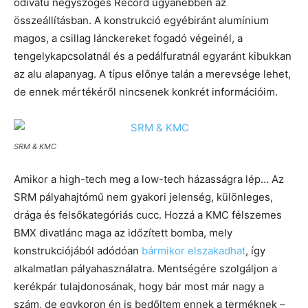
ódivatú négyszöges Record ugyanebben az
összeállításban. A konstrukció egyébiránt alumínium
magos, a csillag lánckereket fogadó végeinél, a
tengelykapcsolatnál és a pedálfuratnál egyaránt kibukkan
az alu alapanyag. A típus előnye talán a merevsége lehet,
de ennek mértékéről nincsenek konkrét információim.
SRM & KMC
Amikor a high-tech meg a low-tech házasságra lép… Az
SRM pályahajtómű nem gyakori jelenség, különleges,
drága és felsőkategóriás cucc. Hozzá a KMC félszemes
BMX divatlánc maga az időzített bomba, mely
konstrukciójából adódóan
bármikor elszakadhat
, így
alkalmatlan pályahasználatra. Mentségére szolgáljon a
kerékpár tulajdonosának, hogy bár most már nagy a
szám, de egykoron én is bedőltem ennek a terméknek –