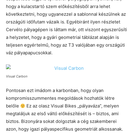
hogy a kulacstartó szem előkészítésből arra lehet
következtetni, hogy ugyanezzel a sablonnal készülnek az
országúti időfutam vázaik is. Egyébiránt ilyen részletet
Cervélo pályagépen is láttam már, ott viszont egyszerűsíti
a helyzetet, hogy a gyári geometriai táblázat alapján is
teljesen egyértelmű, hogy az T3 valójában egy országúti
váz pályapapucsokkal.
Visual Carbon
Pontosan ezt imádom a karbonban, hogy olyan
kompromisszummentes megoldások hozhatók létre
belőle
Ez az olasz Visual Bikes „pályaváza”, melyen
megtaláljuk az első váltó előkészítését is – biztos, ami
biztos. Bizonyára sokat dolgoztak a cég szakemberei
azon, hogy igazi pályaspecifikus geometriát alkossanak.