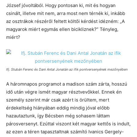
József jóvoltából. Hogy pontosan ki, mit és hogyan
csinált, illetve mit nem, arra most nem térnék ki, inkább
az osztrákok részéről feltett költői kérdést idézném: „A
magyarok miért egymás ellen bicikliznek?” Tényleg,
miért?
Ifj. Stubán Ferenc és Dani Antal Jonatán az ifik pontversenyének mezőnyében
A háromnapos programot a madison szám zárta, hosszú
idő után végre ismét magyar résztvevőkkel. Ennek én
személy szerint már csak azért is örültem, mert
érdekeltség hiányában eddig mindig jóval előbb
hazautaztunk, így Bécsben még sohasem láttam
párosversenyt. Ezúttal viszont két magyar kettős is indult,
az ezen a téren tapasztaltnak számító Ivanics Gergely-