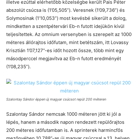
illetve ezúttal elérhetőbb közelségbe került Pais Péter
abszolút csúcsa is (1’05,505”). Veresnek (1’09,736”) és
Solymosinak (1’10,053”) most kevésbé sikerült a dolog,
mindketten a szentpétervári Eb-n futott idejükön kívül
teljesítettek. Az omnium versenyben is szerepelt az 1000
méteres állórajtos időfutam, mint betétszám, itt Lovassy
Krisztián 1’07,127”-es időt hozott össze, több mint egy
másodperccel megjavítva az Eb-n futott eredményét
(1’08,235”).
Szalontay Sándor éppen új magyar csúcsot repül 200 méteren
Szalontay Sándor nemcsak 1000 méteren jött ki jól a
lépés, hanem a második napon rendezett repülőrajtos
200 méteres időfutamban is. A sprinterek harmincfős
mezőnyében 10,788”-as új magyar csúccsal a 13. helyen