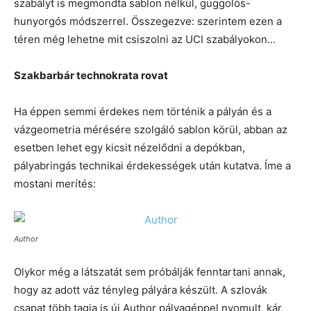
szabályt is megmondta sablon nélkül, guggolós-
hunyorgós módszerrel. Összegezve: szerintem ezen a
téren még lehetne mit csiszolni az UCI szabályokon…
Szakbarbár technokrata rovat
Ha éppen semmi érdekes nem történik a pályán és a
vázgeometria mérésére szolgáló sablon körül, abban az
esetben lehet egy kicsit nézelődni a depókban,
pályabringás technikai érdekességek után kutatva. Íme a
mostani merítés:
Author
Olykor még a látszatát sem próbálják fenntartani annak,
hogy az adott váz tényleg pályára készült. A szlovák
csapat több tagja is új Author pályagéppel nyomult, kár,