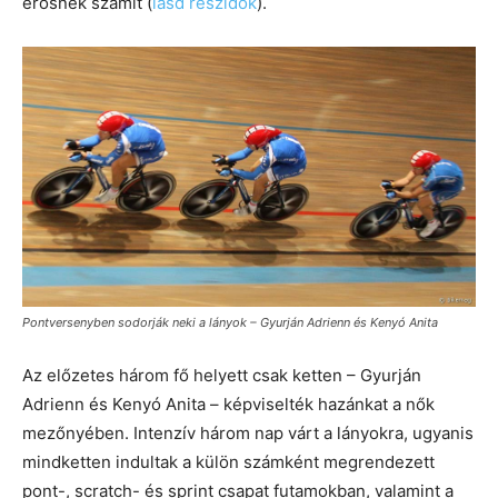
erősnek számít (
lásd részidők
).
Pontversenyben sodorják neki a lányok – Gyurján Adrienn és Kenyó Anita
Az előzetes három fő helyett csak ketten – Gyurján
Adrienn és Kenyó Anita – képviselték hazánkat a nők
mezőnyében. Intenzív három nap várt a lányokra, ugyanis
mindketten indultak a külön számként megrendezett
pont-, scratch- és sprint csapat futamokban, valamint a