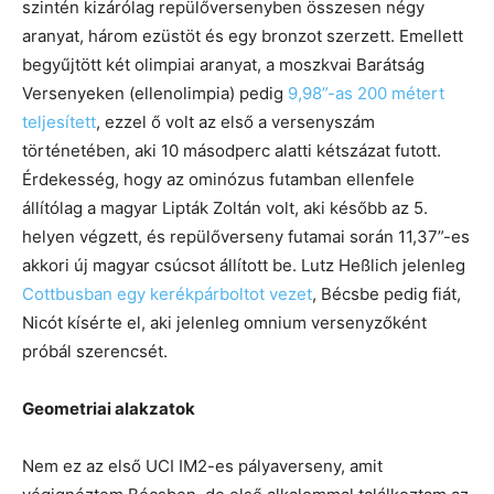
szintén kizárólag repülőversenyben összesen négy
aranyat, három ezüstöt és egy bronzot szerzett. Emellett
begyűjtött két olimpiai aranyat, a moszkvai Barátság
Versenyeken (ellenolimpia) pedig
9,98”-as 200 métert
teljesített
, ezzel ő volt az első a versenyszám
történetében, aki 10 másodperc alatti kétszázat futott.
Érdekesség, hogy az ominózus futamban ellenfele
állítólag a magyar Lipták Zoltán volt, aki később az 5.
helyen végzett, és repülőverseny futamai során 11,37”-es
akkori új magyar csúcsot állított be. Lutz Heßlich jelenleg
Cottbusban egy kerékpárboltot vezet
, Bécsbe pedig fiát,
Nicót kísérte el, aki jelenleg omnium versenyzőként
próbál szerencsét.
Geometriai alakzatok
Nem ez az első UCI IM2-es pályaverseny, amit