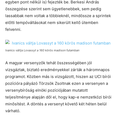
egyben pont nélkül is) fejezték be. Berkesi András
összegzése szerint sem ügyetlenebbek, sem pedig
lassabbak nem voltak a többieknél, mindössze a sprintek
előtti tempóváltásokat nem sikerült kellő ütemben
felvenni.
Ivanics váltja Lovassyt a 160 körös madison futamban
A magyar versenyzők tehát összességében jól
vizsgáztak, biztató eredményekkel zárták a háromnapos
programot. Közben más is vizsgázott, hiszen az UCI bírói
pozícióra pályázó Törzsök Zsoltnak ezen a versenyen a
versenybíróság elnöki pozíciójában mutatott
teljesítménye alapján dől el, hogy kap-e nemzetközi bírói
minősítést. A döntés a versenyt követő két héten belül
várható.