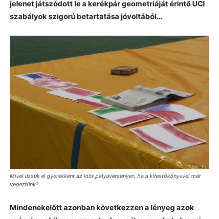
jelenet játszódott le a kerékpár geometriáját érintő UCI
szabályok szigorú betartatása jóvoltából…
Mivel üssük el gyerekként az időt pályaversenyen, ha a kifestőkönyvvel már
végeztünk?
Mindenekelőtt azonban következzen a lényeg azok