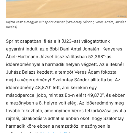
Rajtra kész a magyar elit sprint csapat (Szalontay Sándor, Veres Ádám, Juhász
Balázs)
Sprint csapatban ifi és elit (U23-as) válogatottunk
egyaránt indult, az előbbi Dani Antal Jonatán- Kenyeres
Ábel-Hartmann József összeállításban 52,398”-as
időeredménnyel a harmadik helyen végzett. Az eliteknél
Juhász Balázs kezdett, a tempót Veres Ádám fokozta,
majd a végeredményt Szalontay Sándor állította be. Az
időeredmény 48,870” lett, ami kereken egy
másodperccel jobb, mint az Eb-n elért 49,870”, és ebben
a mezőnyben a 8. helyre volt elég. Az időeredmény még
tovább fokozható, amennyiben Veres felzárkózása javul a
rajtnál, bizakodásra adhat ellenben okot, hogy Szalontay
harmadik köre ebben a nemzetközi mezőnyben is