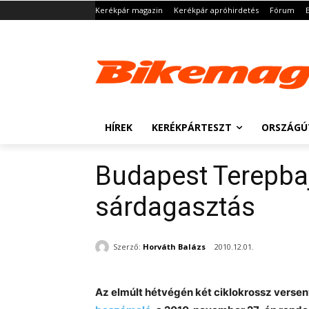
Kerékpár magazin
Kerékpár apróhirdetés
Fórum
HÍREK
KERÉKPÁRTESZT
ORSZÁGÚ
Budapest Terepba
sárdagasztás
Szerző:
Horváth Balázs
2010.12.01.
Az elmúlt hétvégén két ciklokrossz verseny