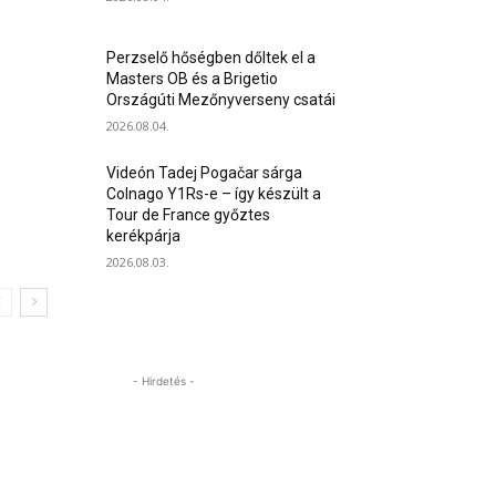
Perzselő hőségben dőltek el a
Masters OB és a Brigetio
Országúti Mezőnyverseny csatái
2026.08.04.
Videón Tadej Pogačar sárga
Colnago Y1Rs-e – így készült a
Tour de France győztes
kerékpárja
2026.08.03.
- Hirdetés -