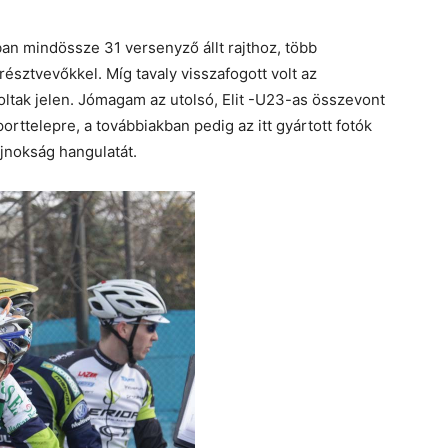
an mindössze 31 versenyző állt rajthoz, több
sztvevőkkel. Míg tavaly visszafogott volt az
oltak jelen. Jómagam az utolsó, Elit -U23-as összevont
ttelepre, a továbbiakban pedig az itt gyártott fotók
jnokság hangulatát.