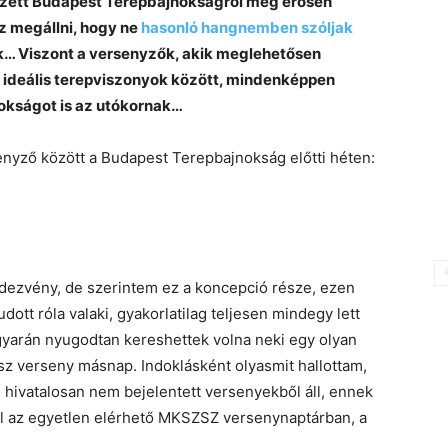
ezett Budapest Terepbajnokságról meg erősen
 megállni, hogy ne
hasonló hangnemben szóljak
k… Viszont a versenyzők, akik meglehetősen
m ideális terepviszonyok között, mindenképpen
okságot is az utókornak…
nyző között a Budapest Terepbajnokság előtti héten:
endezvény, de szerintem ez a koncepció része, ezen
dott róla valaki, gyakorlatilag teljesen mindegy lett
agyarán nyugodtan kereshettek volna neki egy olyan
z verseny másnap. Indoklásként olyasmit hallottam,
hivatalosan nem bejelentett versenyekből áll, ennek
l az egyetlen elérhető MKSZSZ versenynaptárban, a