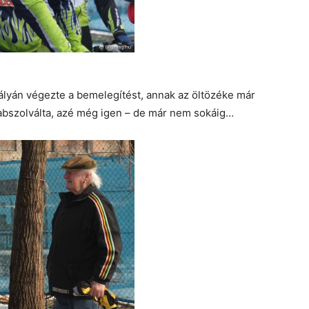
pályán végezte a bemelegítést, annak az öltözéke már
abszolválta, azé még igen – de már nem sokáig…