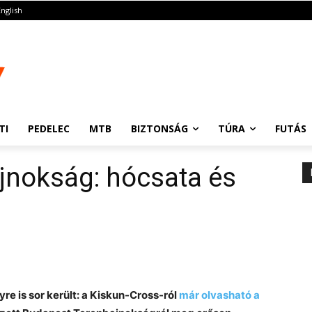
English
TI
PEDELEC
MTB
BIZTONSÁG
TÚRA
FUTÁS
jnokság: hócsata és
re is sor került: a Kiskun-Cross-ról
már olvasható a