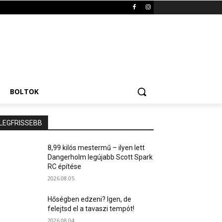
BOLTOK
LEGFRISSEBB
8,99 kilós mestermű – ilyen lett
Dangerholm legújabb Scott Spark
RC építése
2026.08.05.
Hőségben edzeni? Igen, de
felejtsd el a tavaszi tempót!
2026.08.04.