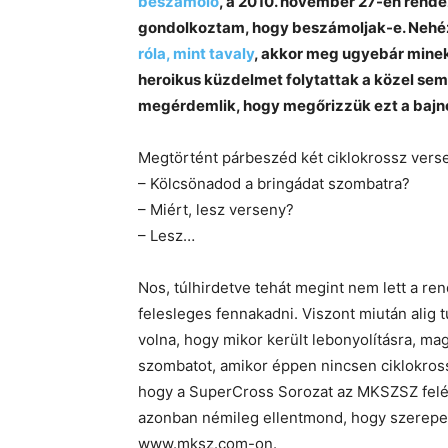
beszámoló
, a 2010. november 27-én rend
gondolkoztam, hogy beszámoljak-e. Nehéz
róla, mint tavaly
, akkor meg ugyebár mine
heroikus küzdelmet folytattak a közel se
megérdemlik, hogy megőrizzük ezt a bajn
Megtörtént párbeszéd két ciklokrossz verse
– Kölcsönadod a bringádat szombatra?
– Miért, lesz verseny?
– Lesz…
Nos, túlhirdetve tehát megint nem lett a r
felesleges fennakadni. Viszont miután alig tu
volna, hogy mikor került lebonyolításra, m
szombatot, amikor éppen nincsen ciklokross
hogy a SuperCross Sorozat az MKSZSZ felé 
azonban némileg ellentmond, hogy szerepe
www.mksz.com-on.