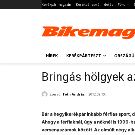
Kerékpár magazin
Kerékpár apróhirdetés
Fórum
HÍREK
KERÉKPÁRTESZT
ORSZÁGÚ
Bringás hölgyek a
Szerző:
Tóth András
2012.08.10.
Bár a hegyikerékpár inkább férfias sport,
Ahogy a férfiaknál, úgy a nőknél is 1996-b
versenyszámok között. Az elmúlt négy al