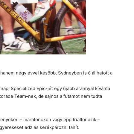
 hanem négy évvel később, Sydneyben is ő állhatott a
api Specialized Epic-jét egy újabb arannyal kívánta
atorade Team-nek, de sajnos a futamot nem tudta
rsenyeken – maratonokon vagy épp triatlonozik –
 gyerekeket edz és kerékpározni tanít.