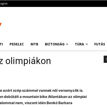
English
TI
PEDELEC
MTB
BIZTONSÁG
TÚRA
FUTÁS
z olimpiákon
 de azért szép számmal vannak női versenyzők is.
an debütált a mountain bike Atlantában az olimpiai
kalommal nem, viszont idén Benkó Barbara