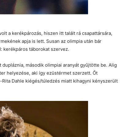
t a kerékpározás, hiszen itt talált rá csapattársára,
rmekének apja is lett. Susan az olimpia után bár
el: kerékpáros táborokat szervez.
 dupláznia, második olimpiai aranyát gyűjtötte be. Alig
ter helyezése, aki így ezüstérmet szerzett. Őt
-Rita Dahle kiégés/túledzés miatt kihagyni kényszerült