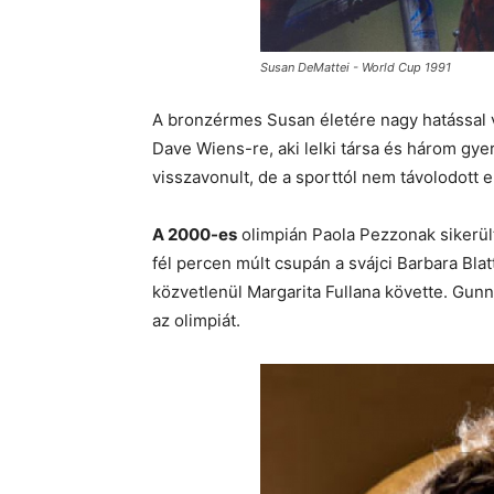
Susan DeMattei - World Cup 1991
A bronzérmes Susan életére nagy hatással vol
Dave Wiens-re, aki lelki társa és három gye
visszavonult, de a sporttól nem távolodott 
A 2000-es
olimpián Paola Pezzonak sikerült
fél percen múlt csupán a svájci Barbara Blat
közvetlenül Margarita Fullana követte. Gunn
az olimpiát.