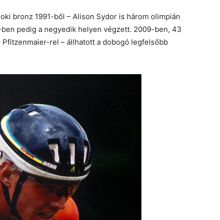
noki bronz 1991-ből – Alison Sydor is három olimpián
4-ben pedig a negyedik helyen végzett. 2009-ben, 43
Pfitzenmaier-rel – állhatott a dobogó legfelsőbb