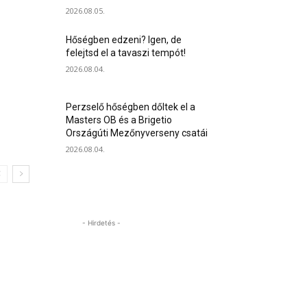
2026.08.05.
Hőségben edzeni? Igen, de
felejtsd el a tavaszi tempót!
2026.08.04.
Perzselő hőségben dőltek el a
Masters OB és a Brigetio
Országúti Mezőnyverseny csatái
2026.08.04.
- Hirdetés -