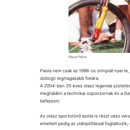
Paola Pezzo
Paola nem csak az 1996-os olimpiát nyerte,
dobogó legmagasabb fokára.
A 2004-ben 35 éves olasz legenda születésn
meghálálni a technikai szponzornak és a G
befejezni.
Az olasz sportolónő azóta is részt vesz ve
emellett pedig az utánpótlással foglalkozik,