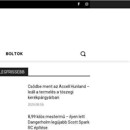
BOLTOK
LEGFRISSEBB
Csődbe ment az Accell Hunland –
leáll a termelés a tószegi
kerékpárgyárban
2026.08.06.
8,99 kilós mestermű – ilyen lett
Dangerholm legújabb Scott Spark
RC építése