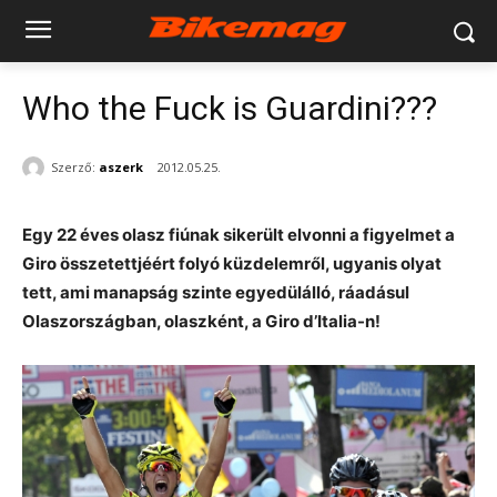
Who the Fuck is Guardini???
Szerző:
aszerk
2012.05.25.
Egy 22 éves olasz fiúnak sikerült elvonni a figyelmet a
Giro összetettjéért folyó küzdelemről, ugyanis olyat
tett, ami manapság szinte egyedülálló, ráadásul
Olaszországban, olaszként, a Giro d’Italia-n!