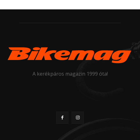
A kerékpáros magazin 1999 óta!