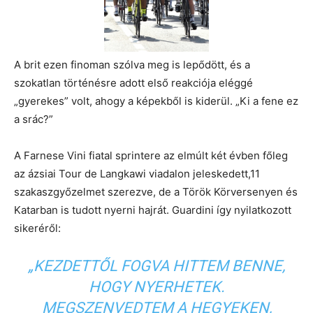
A brit ezen finoman szólva meg is lepődött, és a
szokatlan történésre adott első reakciója eléggé
„gyerekes” volt, ahogy a képekből is kiderül. „Ki a fene ez
a srác?”
A Farnese Vini fiatal sprintere az elmúlt két évben főleg
az ázsiai Tour de Langkawi viadalon jeleskedett,11
szakaszgyőzelmet szerezve, de a Török Körversenyen és
Katarban is tudott nyerni hajrát. Guardini így nyilatkozott
sikeréről:
„KEZDETTŐL FOGVA HITTEM BENNE,
HOGY NYERHETEK.
MEGSZENVEDTEM A HEGYEKEN,