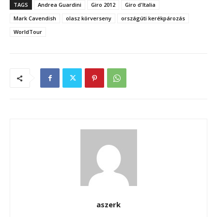
TAGS
Andrea Guardini
Giro 2012
Giro d'Italia
Mark Cavendish
olasz körverseny
országúti kerékpározás
WorldTour
aszerk