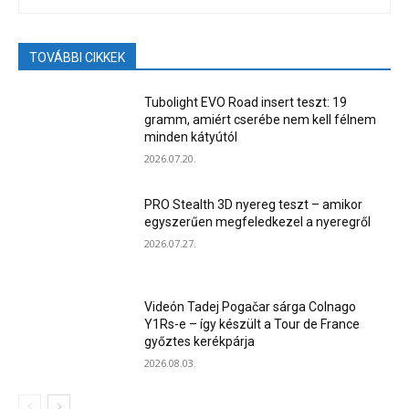
TOVÁBBI CIKKEK
Tubolight EVO Road insert teszt: 19
gramm, amiért cserébe nem kell félnem
minden kátyútól
2026.07.20.
PRO Stealth 3D nyereg teszt – amikor
egyszerűen megfeledkezel a nyeregről
2026.07.27.
Videón Tadej Pogačar sárga Colnago
Y1Rs-e – így készült a Tour de France
győztes kerékpárja
2026.08.03.