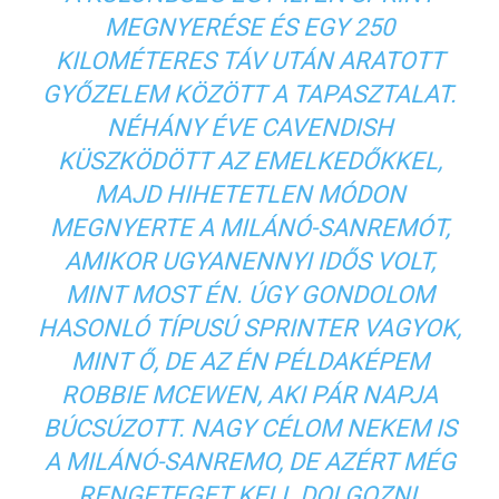
MEGNYERÉSE ÉS EGY 250
KILOMÉTERES TÁV UTÁN ARATOTT
GYŐZELEM KÖZÖTT A TAPASZTALAT.
NÉHÁNY ÉVE CAVENDISH
KÜSZKÖDÖTT AZ EMELKEDŐKKEL,
MAJD HIHETETLEN MÓDON
MEGNYERTE A MILÁNÓ-SANREMÓT,
AMIKOR UGYANENNYI IDŐS VOLT,
MINT MOST ÉN. ÚGY GONDOLOM
HASONLÓ TÍPUSÚ SPRINTER VAGYOK,
MINT Ő, DE AZ ÉN PÉLDAKÉPEM
ROBBIE MCEWEN, AKI PÁR NAPJA
BÚCSÚZOTT. NAGY CÉLOM NEKEM IS
A MILÁNÓ-SANREMO, DE AZÉRT MÉG
RENGETEGET KELL DOLGOZNI,