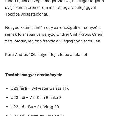
tudott újulni és végül megőrizte azt, Flückiger legjobb
svájciként a bronzérem mellett egy repülőjeggyel
Tokióba vigasztalódhat.
Negyedikként szintén egy ex-országúti versenyző, a
remek formában versenyző Ondrej Cink (Kross Orlen)
zárt, ötödik, legjobb francia a világbajnok Sarrou lett.
Parti András 106. helyen fejezte be a futamot.
További magyar eredmények:
U23 férfi – Sylvester Balázs 117.
U23 női – Vas Kata Blanka 3.
U23 nő – Buzsáki Virág 29.