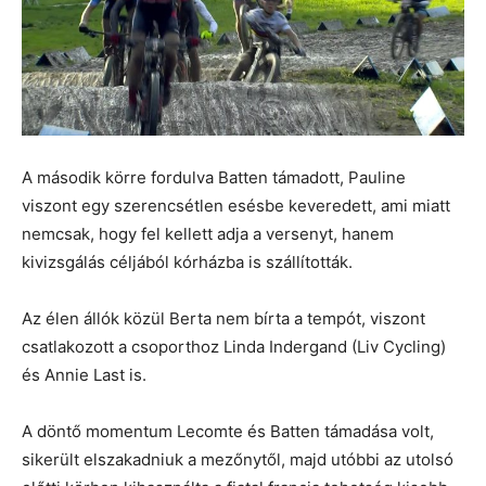
A második körre fordulva Batten támadott, Pauline
viszont egy szerencsétlen esésbe keveredett, ami miatt
nemcsak, hogy fel kellett adja a versenyt, hanem
kivizsgálás céljából kórházba is szállították.
Az élen állók közül Berta nem bírta a tempót, viszont
csatlakozott a csoporthoz Linda Indergand (Liv Cycling)
és Annie Last is.
A döntő momentum Lecomte és Batten támadása volt,
sikerült elszakadniuk a mezőnytől, majd utóbbi az utolsó