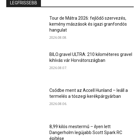
LEGFRISSEBB
Tour de Mátra 2026: fejlődő szervezés,
kemény mászások és igazi granfondós
hangulat
2026.08.08.
BILO.gravel ULTRA: 210 kilométeres gravel
kihívás vár Horvátországban
2026.08.07.
Csődbe ment az Accell Hunland – leáll a
termelés a tószegi kerékpárgyárban
2026.08.06.
8,99 kilós mestermű – ilyen lett
Dangerholm legújabb Scott Spark RC
építése