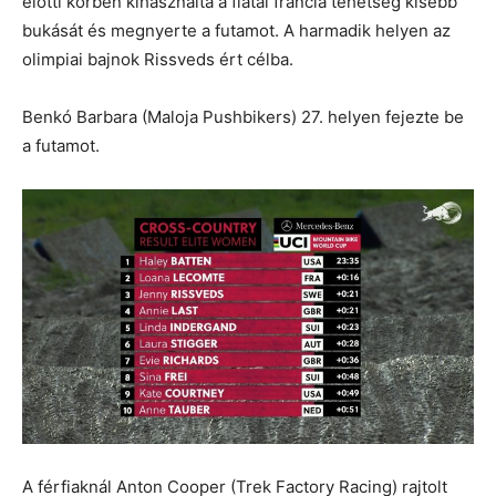
előtti körben kihasználta a fiatal francia tehetség kisebb
bukását és megnyerte a futamot. A harmadik helyen az
olimpiai bajnok Rissveds ért célba.
Benkó Barbara (Maloja Pushbikers) 27. helyen fejezte be
a futamot.
A férfiaknál Anton Cooper (Trek Factory Racing) rajtolt