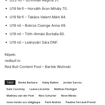
U23 nő – Schmidel Regina 31.
U19 férfi – Horváth Áron Mihály 70.
U19 férfi – Takács-Valent Márk 84.
U19 nő – Bokros Csenge Anna 49.
U19 nő – Tóth-Almási Borbála 60.
U19 nő – Leányvári Sára DNF.
Képek:
redbull.tv
Red Bull Content Pool – Bartek Wolinski
TAGS
Benkó Barbara
Haley Batten
Jordan Sarrou
Kate Courtney
Loana Lecomte
Mathias Flückiger
Mathieu van der Poel
Nino Schurter
Nove Mesto
nove mesto xco világkupa
Parti András
Pauline Ferrand-Prevot