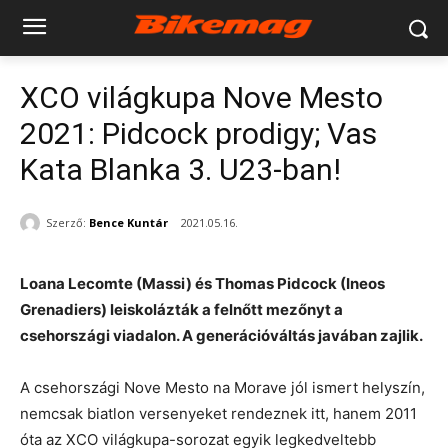
XCO világkupa Nove Mesto
2021: Pidcock prodigy; Vas
Kata Blanka 3. U23-ban!
Szerző:
Bence Kuntár
2021.05.16.
Loana Lecomte (Massi) és Thomas Pidcock (Ineos
Grenadiers) leiskolázták a felnőtt mezőnyt a
csehországi viadalon. A generációváltás javában zajlik.
A csehországi Nove Mesto na Morave jól ismert helyszín,
nemcsak biatlon versenyeket rendeznek itt, hanem 2011
óta az XCO világkupa-sorozat egyik legkedveltebb