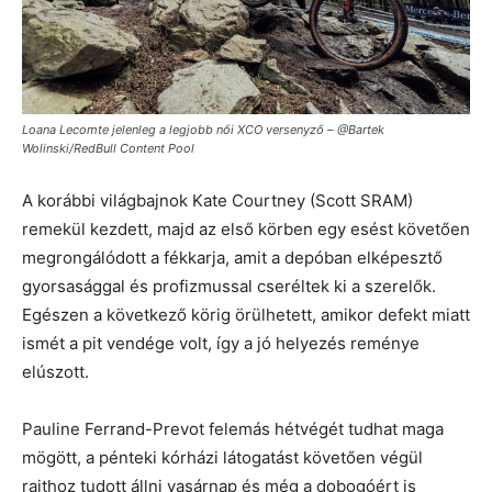
Loana Lecomte jelenleg a legjobb női XCO versenyző – @Bartek
Wolinski/RedBull Content Pool
A korábbi világbajnok Kate Courtney (Scott SRAM)
remekül kezdett, majd az első körben egy esést követően
megrongálódott a fékkarja, amit a depóban elképesztő
gyorsasággal és profizmussal cseréltek ki a szerelők.
Egészen a következő körig örülhetett, amikor defekt miatt
ismét a pit vendége volt, így a jó helyezés reménye
elúszott.
Pauline Ferrand-Prevot felemás hétvégét tudhat maga
mögött, a pénteki kórházi látogatást követően végül
rajthoz tudott állni vasárnap és még a dobogóért is