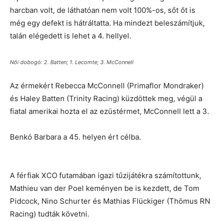
harcban volt, de láthatóan nem volt 100%-os, sőt őt is
még egy defekt is hátráltatta. Ha mindezt beleszámítjuk,
talán elégedett is lehet a 4. hellyel.
Női dobogó: 2. Batten; 1. Lecomte; 3. McConnell
Az érmekért Rebecca McConnell (Primaflor Mondraker)
és Haley Batten (Trinity Racing) küzdöttek meg, végül a
fiatal amerikai hozta el az ezüstérmet, McConnell lett a 3.
Benkó Barbara a 45. helyen ért célba.
A férfiak XCO futamában igazi tűzijátékra számítottunk,
Mathieu van der Poel keményen be is kezdett, de Tom
Pidcock, Nino Schurter és Mathias Flückiger (Thömus RN
Racing) tudták követni.