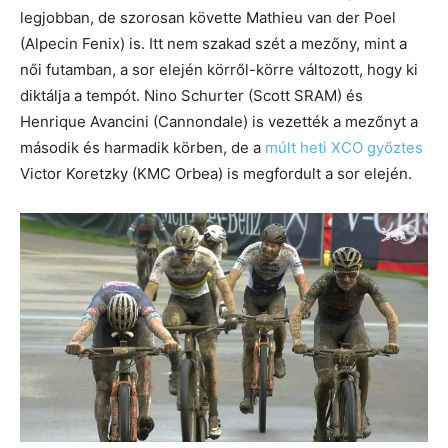
legjobban, de szorosan követte Mathieu van der Poel
(Alpecin Fenix) is. Itt nem szakad szét a mezőny, mint a
női futamban, a sor elején körről-körre változott, hogy ki
diktálja a tempót. Nino Schurter (Scott SRAM) és
Henrique Avancini (Cannondale) is vezették a mezőnyt a
második és harmadik körben, de a
múlt heti XCO győztes
Victor Koretzky (KMC Orbea) is megfordult a sor elején.