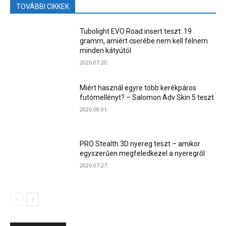
TOVÁBBI CIKKEK
Tubolight EVO Road insert teszt: 19
gramm, amiért cserébe nem kell félnem
minden kátyútól
2026.07.20.
Miért használ egyre több kerékpáros
futómellényt? – Salomon Adv Skin 5 teszt
2026.08.01.
PRO Stealth 3D nyereg teszt – amikor
egyszerűen megfeledkezel a nyeregről
2026.07.27.