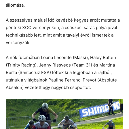
állomása.
A szeszélyes májusi idő kevésbé kegyes arcát mutatta a
pénteki XCC versenyeken, a csúszós, saras pálya jóval
technikásabb lett, mint amit a tavalyi évről ismertek a
versenyzők.
A nők futamában Loana Lecomte (Massi), Haley Batten
(Trinity Racing), Jenny Rissveds (Team 31) és Martina
Berta (Santacruz FSA) lőttek ki a legjobban a rajtból,
utánuk a világbajnok Pauline Ferrand-Prevot (Absolute
Absalon) vezetett egy nagyobb csoportot.