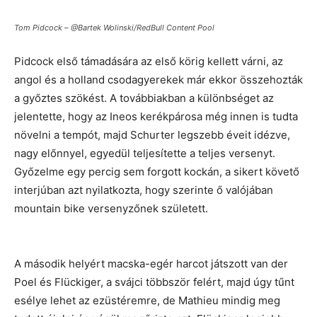
Tom Pidcock – @Bartek Wolinski/RedBull Content Pool
Pidcock első támadására az első körig kellett várni, az
angol és a holland csodagyerekek már ekkor összehozták
a győztes szökést. A továbbiakban a különbséget az
jelentette, hogy az Ineos kerékpárosa még innen is tudta
növelni a tempót, majd Schurter legszebb éveit idézve,
nagy előnnyel, egyedül teljesítette a teljes versenyt.
Győzelme egy percig sem forgott kockán, a sikert követő
interjúban azt nyilatkozta, hogy szerinte ő valójában
mountain bike versenyzőnek született.
A második helyért macska-egér harcot játszott van der
Poel és Flückiger, a svájci többször felért, majd úgy tűnt
esélye lehet az ezüstéremre, de Mathieu mindig meg