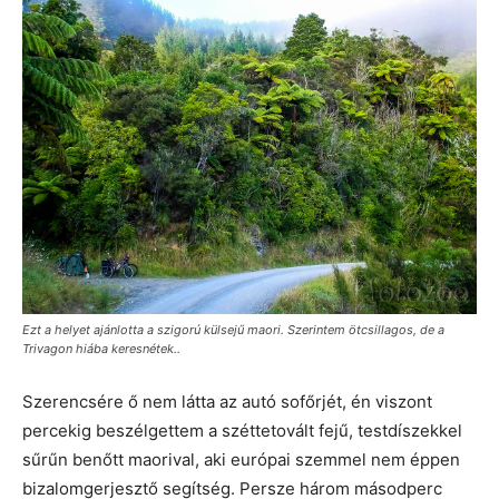
Ezt a helyet ajánlotta a szigorú külsejű maori. Szerintem ötcsillagos, de a
Trivagon hiába keresnétek..
Szerencsére ő nem látta az autó sofőrjét, én viszont
percekig beszélgettem a széttetovált fejű, testdíszekkel
sűrűn benőtt maorival, aki európai szemmel nem éppen
bizalomgerjesztő segítség. Persze három másodperc