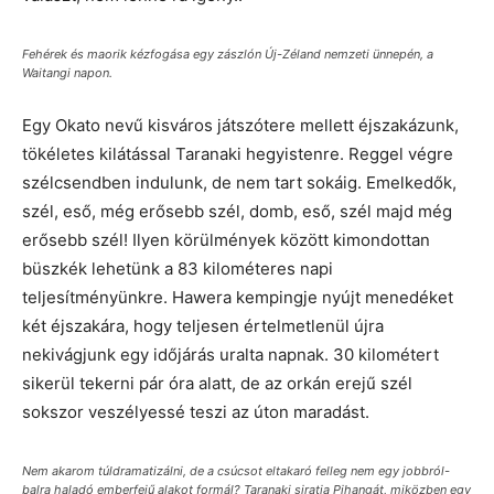
Fehérek és maorik kézfogása egy zászlón Új-Zéland nemzeti ünnepén, a
Waitangi napon.
Egy Okato nevű kisváros játszótere mellett éjszakázunk,
tökéletes kilátással Taranaki hegyistenre. Reggel végre
szélcsendben indulunk, de nem tart sokáig. Emelkedők,
szél, eső, még erősebb szél, domb, eső, szél majd még
erősebb szél! Ilyen körülmények között kimondottan
büszkék lehetünk a 83 kilométeres napi
teljesítményünkre. Hawera kempingje nyújt menedéket
két éjszakára, hogy teljesen értelmetlenül újra
nekivágjunk egy időjárás uralta napnak. 30 kilométert
sikerül tekerni pár óra alatt, de az orkán erejű szél
sokszor veszélyessé teszi az úton maradást.
Nem akarom túldramatizálni, de a csúcsot eltakaró felleg nem egy jobbról-
balra haladó emberfejű alakot formál? Taranaki siratja Pihangát, miközben egy