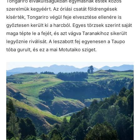
Tongariro elvakultságukban egymásnak estek közös
szerelmük kegyéért. Az óriási csatát földrengések
kísérték, Tongariro végül feje elvesztése ellenére is
győztesen került ki a harcból. Egyes törzsek szerint saját
maga tépte le a fejét, és azt vágva Taranakihoz sikerült
legyőznie riválisát. A leszabott fej egyenesen a Taupo
tóba gurult, és ez a mai Motutaiko sziget.