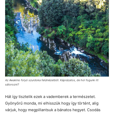
Az Awakino folyó szurdoka felülnézetből. Káprázatos, de hol fogunk itt
sátorozni?
Hát így tisztelik ezek a vademberek a természetet.
Gyönyörű monda, mi elhisszük hogy így történt, alig
várjuk, hogy megpillantsuk a bánatos hegyet. Csodás