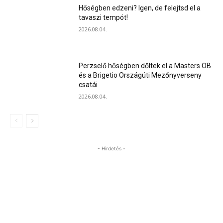
Hőségben edzeni? Igen, de felejtsd el a
tavaszi tempót!
2026.08.04.
Perzselő hőségben dőltek el a Masters OB
és a Brigetio Országúti Mezőnyverseny
csatái
2026.08.04.
- Hirdetés -