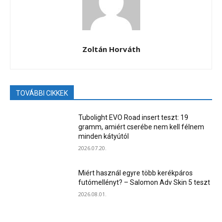
Zoltán Horváth
TOVÁBBI CIKKEK
Tubolight EVO Road insert teszt: 19
gramm, amiért cserébe nem kell félnem
minden kátyútól
2026.07.20.
Miért használ egyre több kerékpáros
futómellényt? – Salomon Adv Skin 5 teszt
2026.08.01.