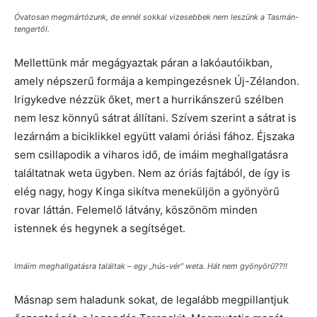
Óvatosan megmártózunk, de ennél sokkal vizesebbek nem leszünk a Tasmán-
tengertől.
Mellettünk már megágyaztak páran a lakóautóikban,
amely népszerű formája a kempingezésnek Új-Zélandon.
Irigykedve nézzük őket, mert a hurrikánszerű szélben
nem lesz könnyű sátrat állítani. Szívem szerint a sátrat is
lezárnám a biciklikkel együtt valami óriási fához. Éjszaka
sem csillapodik a viharos idő, de imáim meghallgatásra
találtatnak weta ügyben. Nem az óriás fajtából, de így is
elég nagy, hogy Kinga sikítva meneküljön a gyönyörű
rovar láttán. Felemelő látvány, köszönöm minden
istennek és hegynek a segítséget.
Imáim meghallgatásra találtak – egy „hús-vér” weta. Hát nem gyönyörű??!!
Másnap sem haladunk sokat, de legalább megpillantjuk