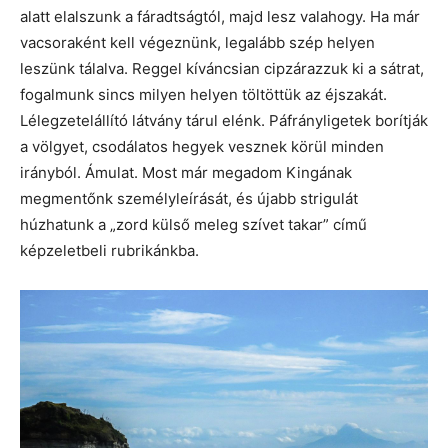
alatt elalszunk a fáradtságtól, majd lesz valahogy. Ha már
vacsoraként kell végeznünk, legalább szép helyen
leszünk tálalva. Reggel kíváncsian cipzárazzuk ki a sátrat,
fogalmunk sincs milyen helyen töltöttük az éjszakát.
Lélegzetelállító látvány tárul elénk. Páfrányligetek borítják
a völgyet, csodálatos hegyek vesznek körül minden
irányból. Ámulat. Most már megadom Kingának
megmentőnk személyleírását, és újabb strigulát
húzhatunk a „zord külső meleg szívet takar” című
képzeletbeli rubrikánkba.