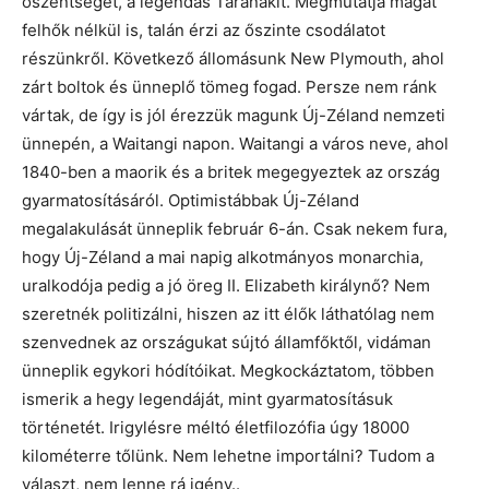
őszentségét, a legendás Taranakit. Megmutatja magát
felhők nélkül is, talán érzi az őszinte csodálatot
részünkről. Következő állomásunk New Plymouth, ahol
zárt boltok és ünneplő tömeg fogad. Persze nem ránk
vártak, de így is jól érezzük magunk Új-Zéland nemzeti
ünnepén, a Waitangi napon. Waitangi a város neve, ahol
1840-ben a maorik és a britek megegyeztek az ország
gyarmatosításáról. Optimistábbak Új-Zéland
megalakulását ünneplik február 6-án. Csak nekem fura,
hogy Új-Zéland a mai napig alkotmányos monarchia,
uralkodója pedig a jó öreg II. Elizabeth királynő? Nem
szeretnék politizálni, hiszen az itt élők láthatólag nem
szenvednek az országukat sújtó államfőktől, vidáman
ünneplik egykori hódítóikat. Megkockáztatom, többen
ismerik a hegy legendáját, mint gyarmatosításuk
történetét. Irigylésre méltó életfilozófia úgy 18000
kilométerre tőlünk. Nem lehetne importálni? Tudom a
választ, nem lenne rá igény..