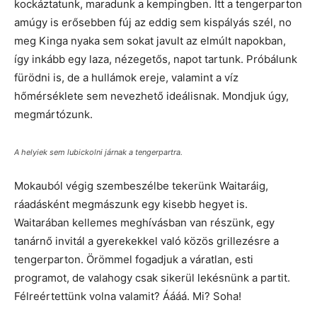
kockáztatunk, maradunk a kempingben. Itt a tengerparton
amúgy is erősebben fúj az eddig sem kispályás szél, no
meg Kinga nyaka sem sokat javult az elmúlt napokban,
így inkább egy laza, nézegetős, napot tartunk. Próbálunk
fürödni is, de a hullámok ereje, valamint a víz
hőmérséklete sem nevezhető ideálisnak. Mondjuk úgy,
megmártózunk.
A helyiek sem lubickolni járnak a tengerpartra.
Mokauból végig szembeszélbe tekerünk Waitaráig,
ráadásként megmászunk egy kisebb hegyet is.
Waitarában kellemes meghívásban van részünk, egy
tanárnő invitál a gyerekekkel való közös grillezésre a
tengerparton. Örömmel fogadjuk a váratlan, esti
programot, de valahogy csak sikerül lekésnünk a partit.
Félreértettünk volna valamit? Áááá. Mi? Soha!