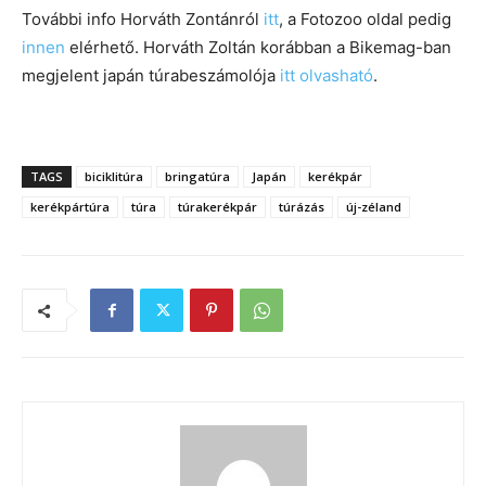
További info Horváth Zontánról
itt
, a Fotozoo oldal pedig
innen
elérhető. Horváth Zoltán korábban a Bikemag-ban
megjelent japán túrabeszámolója
itt olvasható
.
TAGS
biciklitúra
bringatúra
Japán
kerékpár
kerékpártúra
túra
túrakerékpár
túrázás
új-zéland