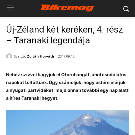
Új-Zéland két keréken, 4. rész
– Taranaki legendája
Szerző:
Zoltán Horváth
2017.09.15.
Nehéz szívvel hagyjuk el Otorohangát, ahol csodálatos
napokat töltöttünk. Úgy számoljuk, hogy estére elérjük
a nyugati partvidéket, majd onnan további egy nap alatt
a híres Taranaki hegyet.