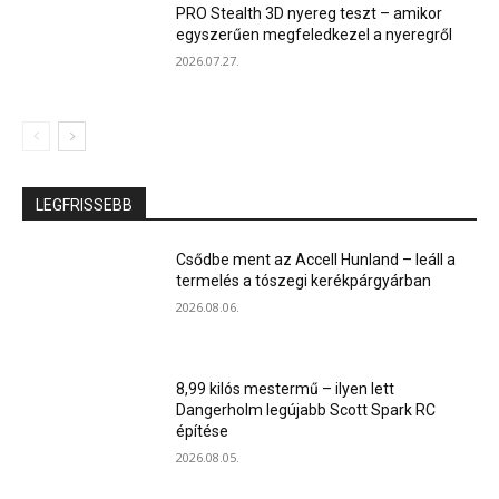
PRO Stealth 3D nyereg teszt – amikor
egyszerűen megfeledkezel a nyeregről
2026.07.27.
LEGFRISSEBB
Csődbe ment az Accell Hunland – leáll a
termelés a tószegi kerékpárgyárban
2026.08.06.
8,99 kilós mestermű – ilyen lett
Dangerholm legújabb Scott Spark RC
építése
2026.08.05.