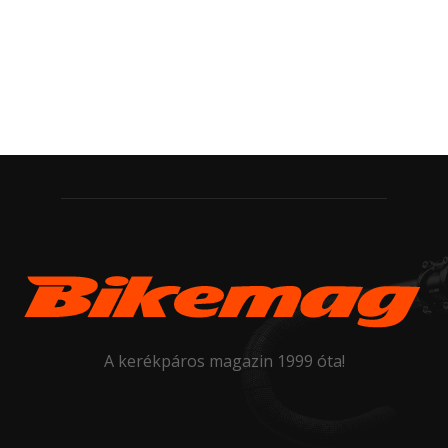
A kerékpáros magazin 1999 óta!