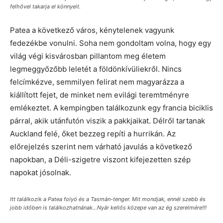
felhővel takarja el könnyeit.
Patea a következő város, kénytelenek vagyunk
fedezékbe vonulni. Soha nem gondoltam volna, hogy egy
világ végi kisvárosban pillantom meg életem
legmeggyőzőbb leletét a földönkívüliekről. Nincs
felcímkézve, semmilyen felirat nem magyarázza a
kiállított fejet, de minket nem evilági teremtményre
emlékeztet. A kempingben találkozunk egy francia biciklis
párral, akik utánfutón viszik a pakkjaikat. Délről tartanak
Auckland felé, őket bezzeg repíti a hurrikán. Az
előrejelzés szerint nem várható javulás a következő
napokban, a Déli-szigetre viszont kifejezetten szép
napokat jósolnak.
Itt találkozik a Patea folyó és a Tasmán-tenger. Mit mondjak, ennél szebb és
jobb időben is találkozhatnának…Nyár kellős közepe van az ég szerelmére!!!