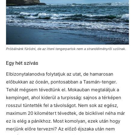
Próbálnánk fürödni, de az itteni tengerpartok nem a strandélményről szólnak.
Egy hét szívás
Elbizonytalanodva folytatjuk az utat, de hamarosan
előbukkan az óceán, pontosabban a Tasmán-tenger.
Tehát mégsem tévedtünk el. Mokauban megtaláljuk a
kempinget, ahol kiderül a turpisság: sajnos a térképen
rosszul tüntették fel a távolságot. Nem sok az egész,
maximum 20 kilométert tévedtek, de biciklivel néha már
ez is elég a pánikhoz. Most komolyan, ezek után hogy
merjünk előre tervezni? Az előző éjszaka után nem