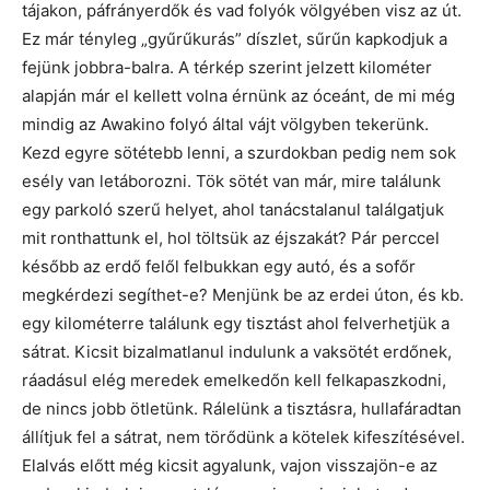
tájakon, páfrányerdők és vad folyók völgyében visz az út.
Ez már tényleg „gyűrűkurás” díszlet, sűrűn kapkodjuk a
fejünk jobbra-balra. A térkép szerint jelzett kilométer
alapján már el kellett volna érnünk az óceánt, de mi még
mindig az Awakino folyó által vájt völgyben tekerünk.
Kezd egyre sötétebb lenni, a szurdokban pedig nem sok
esély van letáborozni. Tök sötét van már, mire találunk
egy parkoló szerű helyet, ahol tanácstalanul találgatjuk
mit ronthattunk el, hol töltsük az éjszakát? Pár perccel
később az erdő felől felbukkan egy autó, és a sofőr
megkérdezi segíthet-e? Menjünk be az erdei úton, és kb.
egy kilométerre találunk egy tisztást ahol felverhetjük a
sátrat. Kicsit bizalmatlanul indulunk a vaksötét erdőnek,
ráadásul elég meredek emelkedőn kell felkapaszkodni,
de nincs jobb ötletünk. Rálelünk a tisztásra, hullafáradtan
állítjuk fel a sátrat, nem törődünk a kötelek kifeszítésével.
Elalvás előtt még kicsit agyalunk, vajon visszajön-e az