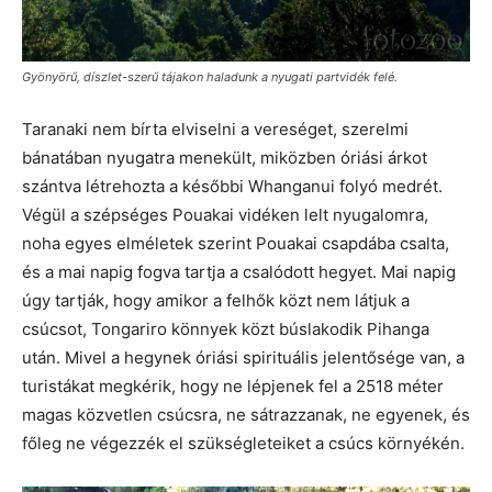
Gyönyörű, díszlet-szerű tájakon haladunk a nyugati partvidék felé.
Taranaki nem bírta elviselni a vereséget, szerelmi
bánatában nyugatra menekült, miközben óriási árkot
szántva létrehozta a későbbi Whanganui folyó medrét.
Végül a szépséges Pouakai vidéken lelt nyugalomra,
noha egyes elméletek szerint Pouakai csapdába csalta,
és a mai napig fogva tartja a csalódott hegyet. Mai napig
úgy tartják, hogy amikor a felhők közt nem látjuk a
csúcsot, Tongariro könnyek közt búslakodik Pihanga
után. Mivel a hegynek óriási spirituális jelentősége van, a
turistákat megkérik, hogy ne lépjenek fel a 2518 méter
magas közvetlen csúcsra, ne sátrazzanak, ne egyenek, és
főleg ne végezzék el szükségleteiket a csúcs környékén.