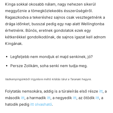
Kinga sokkal okosabb nálam, nagy nehezen sikerül
meggyőznie a tömegközlekedés ésszerűségéről.
Ragaszkodva a tekeréshez sajnos csak vesztegetnénk a
drága időnket, busszal pedig egy nap alatt Wellingtonba
érhetnénk. Bűnös, eretnek gondolatok ezek egy
kétkerékkel gondolkodónak, de sajnos igazat kell adnom
Kingának.
Legfeljebb nem mondjuk el majd senkinek, jó?
Persze Zolikám, soha senki nem tudja meg.
Vadkempingünkből irigylésre méltó kilátás tárul a Taranaki hegyre.
Folytatás nemsokára, addig is a túraleírás első része
itt
, a
második
itt
, a harmadik
itt
, a negyedik
itt
, az ötödik
itt
, a
hatodik pedig
itt olvasható
.