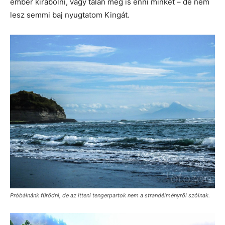
ember kirabolni, vagy talán meg is enni minket – de nem
lesz semmi baj nyugtatom Kingát.
Próbálnánk fürödni, de az itteni tengerpartok nem a strandélményről szólnak.