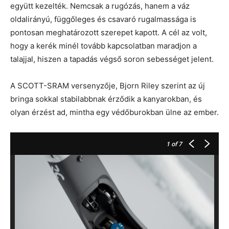
együtt kezelték. Nemcsak a rugózás, hanem a váz
oldalirányú, függőleges és csavaró rugalmassága is
pontosan meghatározott szerepet kapott. A cél az volt,
hogy a kerék minél tovább kapcsolatban maradjon a
talajjal, hiszen a tapadás végső soron sebességet jelent.
A SCOTT-SRAM versenyzője, Bjorn Riley szerint az új
bringa sokkal stabilabbnak érződik a kanyarokban, és
olyan érzést ad, mintha egy védőburokban ülne az ember.
1
of 7