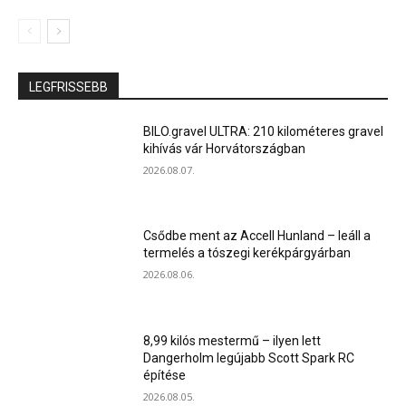
LEGFRISSEBB
BILO.gravel ULTRA: 210 kilométeres gravel
kihívás vár Horvátországban
2026.08.07.
Csődbe ment az Accell Hunland – leáll a
termelés a tószegi kerékpárgyárban
2026.08.06.
8,99 kilós mestermű – ilyen lett
Dangerholm legújabb Scott Spark RC
építése
2026.08.05.