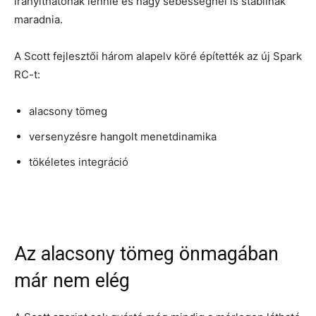
irányíthatónak lennie és nagy sebességnél is stabilnak
maradnia.
A Scott fejlesztői három alapelv köré építették az új Spark
RC-t:
alacsony tömeg
versenyzésre hangolt menetdinamika
tökéletes integráció
Az alacsony tömeg önmagában
már nem elég