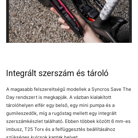
Integrált szerszám és tároló
A magasabb felszereltségű modellek a Syncros Save The
Day rendszert is megkapják. A vázban kialakított
tárolóhelyen elfér egy belső, egy mini pumpa és a
gumileszedők, míg a rugóstag mellett egy integrált
szerszámkészlet található. Ebben többek között 6 mm-es
imbusz, T25 Torx és a felfüggesztés beállításához
szükséges kulcsok kaptak helyet.