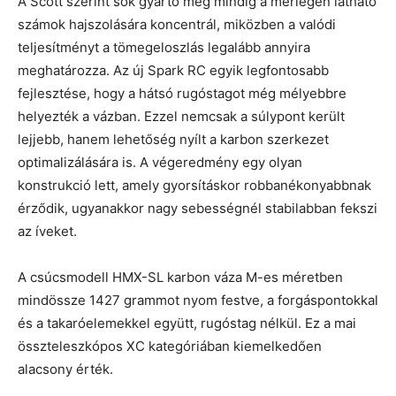
A Scott szerint sok gyártó még mindig a mérlegen látható
számok hajszolására koncentrál, miközben a valódi
teljesítményt a tömegeloszlás legalább annyira
meghatározza. Az új Spark RC egyik legfontosabb
fejlesztése, hogy a hátsó rugóstagot még mélyebbre
helyezték a vázban. Ezzel nemcsak a súlypont került
lejjebb, hanem lehetőség nyílt a karbon szerkezet
optimalizálására is. A végeredmény egy olyan
konstrukció lett, amely gyorsításkor robbanékonyabbnak
érződik, ugyanakkor nagy sebességnél stabilabban fekszi
az íveket.
A csúcsmodell HMX-SL karbon váza M-es méretben
mindössze 1427 grammot nyom festve, a forgáspontokkal
és a takaróelemekkel együtt, rugóstag nélkül. Ez a mai
összteleszkópos XC kategóriában kiemelkedően
alacsony érték.