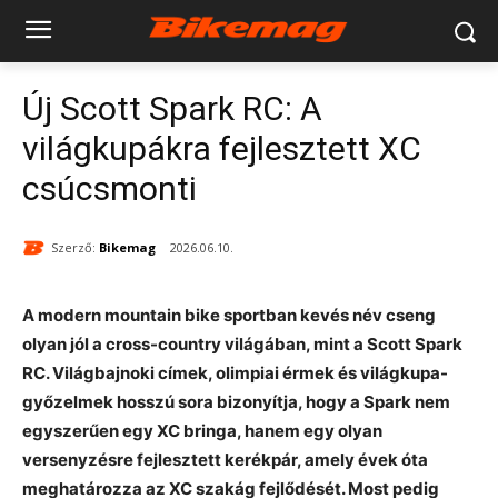
Új Scott Spark RC: A
világkupákra fejlesztett XC
csúcsmonti
Szerző:
Bikemag
2026.06.10.
A modern mountain bike sportban kevés név cseng
olyan jól a cross-country világában, mint a Scott Spark
RC. Világbajnoki címek, olimpiai érmek és világkupa-
győzelmek hosszú sora bizonyítja, hogy a Spark nem
egyszerűen egy XC bringa, hanem egy olyan
versenyzésre fejlesztett kerékpár, amely évek óta
meghatározza az XC szakág fejlődését. Most pedig