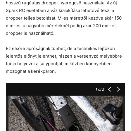
hosszú rugóutas dropper nyeregcső használata. Az új
Spark RC esetében a váz kialakítása lehetővé teszi a
dropper teljes betolását. M-es mérettől kezdve akár 150
mm-es, a nagyobb méreteknél pedig akár 200 mm-es
dropper is használható.
Ez elsőre apróságnak tűnhet, de a technikás lejtőkön
jelentős előnyt jelenthet, hiszen a versenyző mélyebbre
tudja helyezni a súlypontját, miközben könnyebben
mozoghat a kerékpáron.
1
of 5