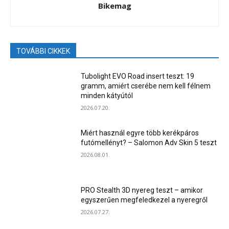
Bikemag
TOVÁBBI CIKKEK
Tubolight EVO Road insert teszt: 19
gramm, amiért cserébe nem kell félnem
minden kátyútól
2026.07.20.
Miért használ egyre több kerékpáros
futómellényt? – Salomon Adv Skin 5 teszt
2026.08.01.
PRO Stealth 3D nyereg teszt – amikor
egyszerűen megfeledkezel a nyeregről
2026.07.27.