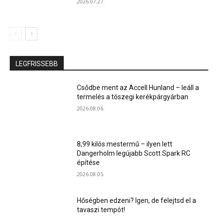
2026.07.27.
LEGFRISSEBB
Csődbe ment az Accell Hunland – leáll a
termelés a tószegi kerékpárgyárban
2026.08.06.
8,99 kilós mestermű – ilyen lett
Dangerholm legújabb Scott Spark RC
építése
2026.08.05.
Hőségben edzeni? Igen, de felejtsd el a
tavaszi tempót!