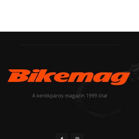
A kerékpáros magazin 1999 óta!