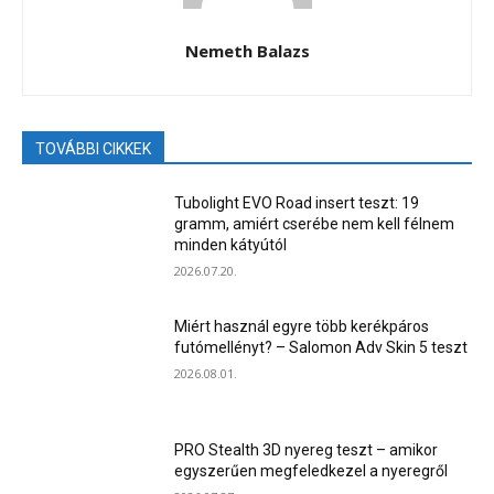
Nemeth Balazs
TOVÁBBI CIKKEK
Tubolight EVO Road insert teszt: 19
gramm, amiért cserébe nem kell félnem
minden kátyútól
2026.07.20.
Miért használ egyre több kerékpáros
futómellényt? – Salomon Adv Skin 5 teszt
2026.08.01.
PRO Stealth 3D nyereg teszt – amikor
egyszerűen megfeledkezel a nyeregről