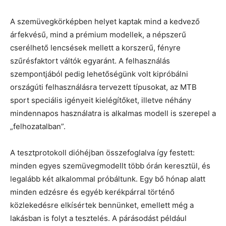
A szemüvegkörképben helyet kaptak mind a kedvező
árfekvésű, mind a prémium modellek, a népszerű
cserélhető lencsések mellett a korszerű, fényre
szűrésfaktort váltók egyaránt. A felhasználás
szempontjából pedig lehetőségünk volt kipróbálni
országúti felhasználásra tervezett típusokat, az MTB
sport speciális igényeit kielégítőket, illetve néhány
mindennapos használatra is alkalmas modell is szerepel a
„felhozatalban”.
A tesztprotokoll dióhéjban összefoglalva így festett:
minden egyes szemüvegmodellt több órán keresztül, és
legalább két alkalommal próbáltunk. Egy bő hónap alatt
minden edzésre és egyéb kerékpárral történő
közlekedésre elkísértek bennünket, emellett még a
lakásban is folyt a tesztelés. A párásodást például