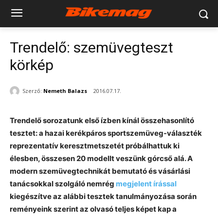
Trendelő: szemüvegteszt
körkép
Szerző:
Nemeth Balazs
2016.07.17.
Trendelő sorozatunk első ízben kínál összehasonlító
tesztet: a hazai kerékpáros sportszemüveg-választék
reprezentatív keresztmetszetét próbálhattuk ki
élesben, összesen 20 modellt veszünk górcső alá. A
modern szemüvegtechnikát bemutató és vásárlási
tanácsokkal szolgáló nemrég
megjelent írással
kiegészítve az alábbi tesztek tanulmányozása során
reményeink szerint az olvasó teljes képet kap a