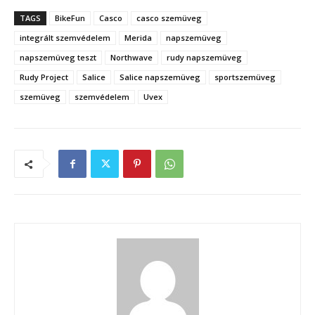
TAGS
BikeFun
Casco
casco szemüveg
integrált szemvédelem
Merida
napszemüveg
napszemüveg teszt
Northwave
rudy napszemüveg
Rudy Project
Salice
Salice napszemüveg
sportszemüveg
szemüveg
szemvédelem
Uvex