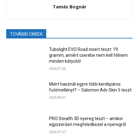
Tamás Bognár
TOVÁBBI CIKKEK
Tubolight EVO Road insert teszt: 19
gramm, amiért cserébe nem kell félnem
minden kátyútól
2026.07.20.
Miért használ egyre több kerékpáros
futómellényt? – Salomon Adv Skin 5 teszt
2026.08.01.
PRO Stealth 3D nyereg teszt – amikor
egyszerűen megfeledkezel a nyeregről
2026.07.27.