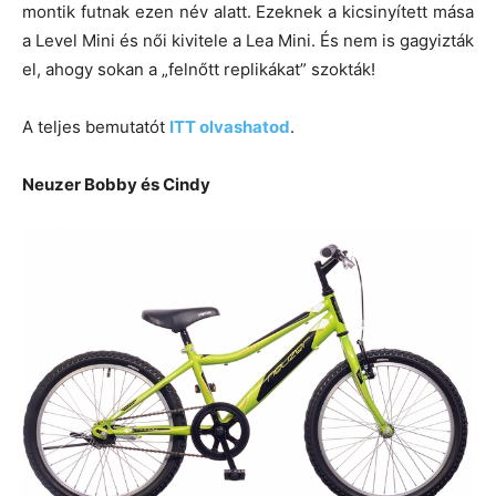
montik futnak ezen név alatt. Ezeknek a kicsinyített mása
a Level Mini és női kivitele a Lea Mini. És nem is gagyizták
el, ahogy sokan a „felnőtt replikákat” szokták!
A teljes bemutatót
ITT olvashatod
.
Neuzer Bobby és Cindy