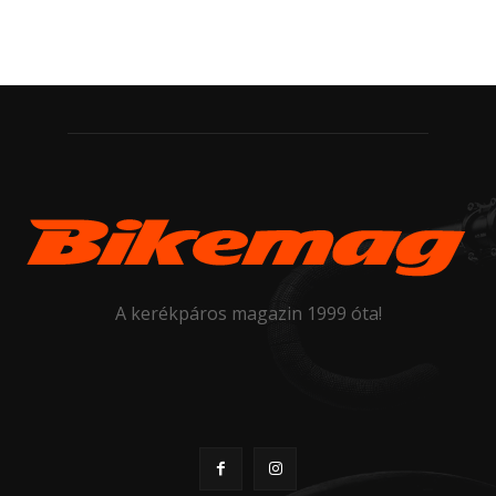
A kerékpáros magazin 1999 óta!