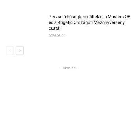
Perzselő hőségben dőltek el a Masters OB
és a Brigetio Országúti Mezőnyverseny
csatái
2026.08.04.
- Hirdetés -