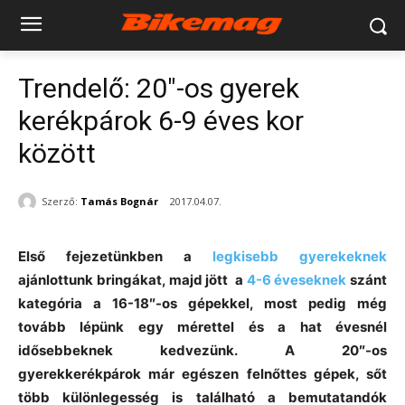
Trendelő: 20″-os gyerek
kerékpárok 6-9 éves kor
között
Szerző:
Tamás Bognár
2017.04.07.
Első fejezetünkben a
legkisebb gyerekeknek
ajánlottunk bringákat, majd jött a
4-6 éveseknek
szánt
kategória a 16-18″-os gépekkel, most pedig még
tovább lépünk egy mérettel és a hat évesnél
idősebbeknek kedvezünk. A 20″-os
gyerekkerékpárok már egészen felnőttes gépek, sőt
több különlegesség is található a bemutatandók