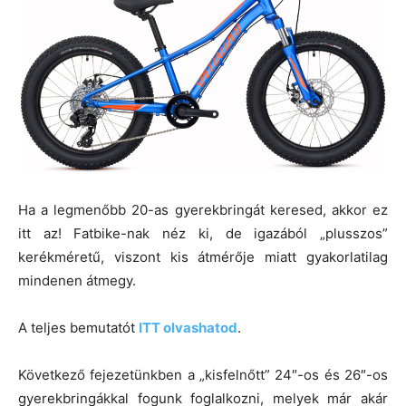
Ha a legmenőbb 20-as gyerekbringát keresed, akkor ez
itt az! Fatbike-nak néz ki, de igazából „plusszos”
kerékméretű, viszont kis átmérője miatt gyakorlatilag
mindenen átmegy.
A teljes bemutatót
ITT olvashatod
.
Következő fejezetünkben a „kisfelnőtt” 24″-os és 26″-os
gyerekbringákkal fogunk foglalkozni, melyek már akár