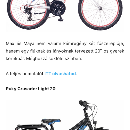
Max és Maya nem valami kémregény két főszereplője,
hanem egy fiúknak és lányoknak tervezett 20”-os gyerek
kerékpár. Méghozzá sokféle színben.
A teljes bemutatót
ITT olvashatod
.
Puky Crusader Light 20