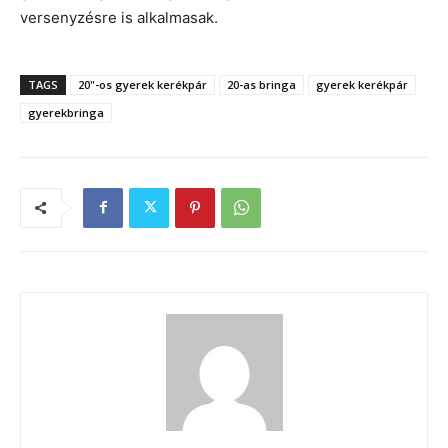
versenyzésre is alkalmasak.
TAGS
20"-os gyerek kerékpár
20-as bringa
gyerek kerékpár
gyerekbringa