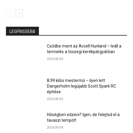
LEGFRISSEBB
Csődbe ment az Accell Hunland – leáll a
termelés a tószegi kerékpárgyárban
2026.08.06.
8,99 kilós mestermű – ilyen lett
Dangerholm legújabb Scott Spark RC
építése
2026.08.05.
Hőségben edzeni? Igen, de felejtsd el a
tavaszi tempót!
2026.08.04.