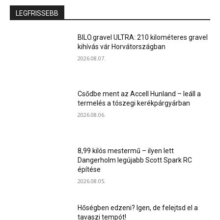
LEGFRISSEBB
BILO.gravel ULTRA: 210 kilométeres gravel
kihívás vár Horvátországban
2026.08.07.
Csődbe ment az Accell Hunland – leáll a
termelés a tószegi kerékpárgyárban
2026.08.06.
8,99 kilós mestermű – ilyen lett
Dangerholm legújabb Scott Spark RC
építése
2026.08.05.
Hőségben edzeni? Igen, de felejtsd el a
tavaszi tempót!