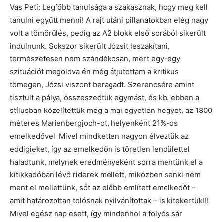
Vas Peti: Legfőbb tanulsága a szakasznak, hogy meg kell
tanulni együtt menni! A rajt utáni pillanatokban elég nagy
volt a tömörülés, pedig az A2 blokk első sorából sikerült
indulnunk. Sokszor sikerült Józsit leszakítani,
természetesen nem szándékosan, mert egy-egy
szituációt megoldva én még átjutottam a kritikus
tömegen, Józsi viszont beragadt. Szerencsére amint
tisztult a pálya, összeszedtük egymást, és kb. ebben a
stílusban közelítettük meg a mai egyetlen hegyet, az 1800
méteres Marienbergjoch-ot, helyenként 21%-os
emelkedővel. Mivel mindketten nagyon élveztük az
eddigieket, így az emelkedőn is töretlen lendülettel
haladtunk, melynek eredményeként sorra mentünk el a
kitikkadóban lévő riderek mellett, miközben senki nem
ment el mellettünk, sőt az előbb említett emelkedőt –
amit határozottan tolósnak nyilvánítottak – is kitekertük!!!
Mivel egész nap esett, így mindenhol a folyós sár