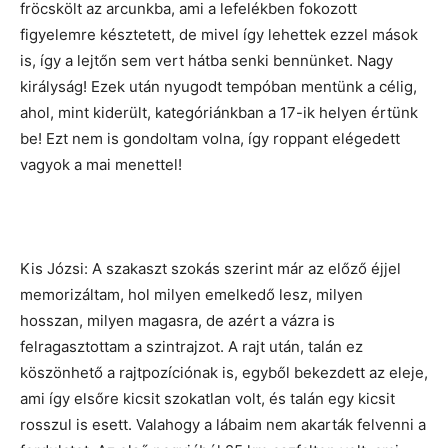
fröcskölt az arcunkba, ami a lefelékben fokozott
figyelemre késztetett, de mivel így lehettek ezzel mások
is, így a lejtőn sem vert hátba senki bennünket. Nagy
királyság! Ezek után nyugodt tempóban mentünk a célig,
ahol, mint kiderült, kategóriánkban a 17-ik helyen értünk
be! Ezt nem is gondoltam volna, így roppant elégedett
vagyok a mai menettel!
Kis Józsi: A szakaszt szokás szerint már az előző éjjel
memorizáltam, hol milyen emelkedő lesz, milyen
hosszan, milyen magasra, de azért a vázra is
felragasztottam a szintrajzot. A rajt után, talán ez
köszönhető a rajtpozíciónak is, egyből bekezdett az eleje,
ami így elsőre kicsit szokatlan volt, és talán egy kicsit
rosszul is esett. Valahogy a lábaim nem akarták felvenni a