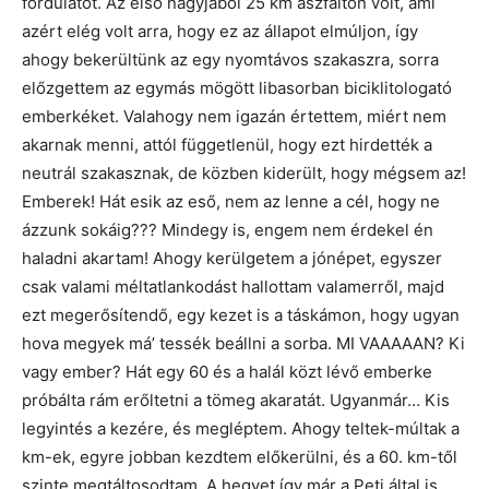
fordulatot. Az első nagyjából 25 km aszfalton volt, ami
azért elég volt arra, hogy ez az állapot elmúljon, így
ahogy bekerültünk az egy nyomtávos szakaszra, sorra
előzgettem az egymás mögött libasorban biciklitologató
emberkéket. Valahogy nem igazán értettem, miért nem
akarnak menni, attól függetlenül, hogy ezt hirdették a
neutrál szakasznak, de közben kiderült, hogy mégsem az!
Emberek! Hát esik az eső, nem az lenne a cél, hogy ne
ázzunk sokáig??? Mindegy is, engem nem érdekel én
haladni akartam! Ahogy kerülgetem a jónépet, egyszer
csak valami méltatlankodást hallottam valamerről, majd
ezt megerősítendő, egy kezet is a táskámon, hogy ugyan
hova megyek má’ tessék beállni a sorba. MI VAAAAAN? Ki
vagy ember? Hát egy 60 és a halál közt lévő emberke
próbálta rám erőltetni a tömeg akaratát. Ugyanmár… Kis
legyintés a kezére, és megléptem. Ahogy teltek-múltak a
km-ek, egyre jobban kezdtem előkerülni, és a 60. km-től
szinte megtáltosodtam. A hegyet így már a Peti által is