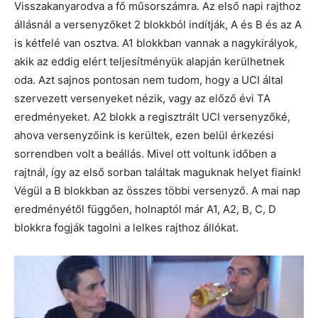
Visszakanyarodva a fő műsorszámra. Az első napi rajthoz
állásnál a versenyzőket 2 blokkból indítják, A és B és az A
is kétfelé van osztva. A1 blokkban vannak a nagykirályok,
akik az eddig elért teljesítményük alapján kerülhetnek
oda. Azt sajnos pontosan nem tudom, hogy a UCI által
szervezett versenyeket nézik, vagy az előző évi TA
eredményeket. A2 blokk a regisztrált UCI versenyzőké,
ahova versenyzőink is kerültek, ezen belül érkezési
sorrendben volt a beállás. Mivel ott voltunk időben a
rajtnál, így az első sorban találtak maguknak helyet fiaink!
Végül a B blokkban az összes többi versenyző. A mai nap
eredményétől függően, holnaptól már A1, A2, B, C, D
blokkra fogják tagolni a lelkes rajthoz állókat.