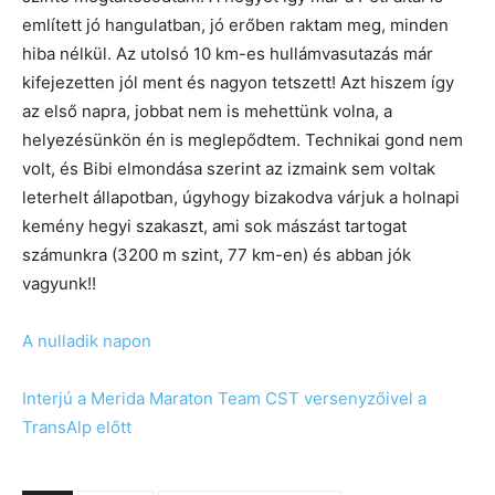
említett jó hangulatban, jó erőben raktam meg, minden
hiba nélkül. Az utolsó 10 km-es hullámvasutazás már
kifejezetten jól ment és nagyon tetszett! Azt hiszem így
az első napra, jobbat nem is mehettünk volna, a
helyezésünkön én is meglepődtem. Technikai gond nem
volt, és Bibi elmondása szerint az izmaink sem voltak
leterhelt állapotban, úgyhogy bizakodva várjuk a holnapi
kemény hegyi szakaszt, ami sok mászást tartogat
számunkra (3200 m szint, 77 km-en) és abban jók
vagyunk!!
A nulladik napon
Interjú a Merida Maraton Team CST versenyzőivel a
TransAlp előtt