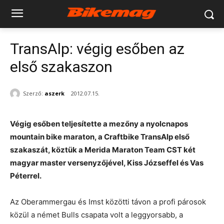
TransAlp: végig esőben az
első szakaszon
Szerző:
aszerk
2012.07.15.
Végig esőben teljesítette a mezőny a nyolcnapos
mountain bike maraton, a Craftbike TransAlp első
szakaszát, köztük a Merida Maraton Team CST két
magyar master versenyzőjével, Kiss Józseffel és Vas
Péterrel.
Az Oberammergau és Imst közötti távon a profi párosok
közül a német Bulls csapata volt a leggyorsabb, a