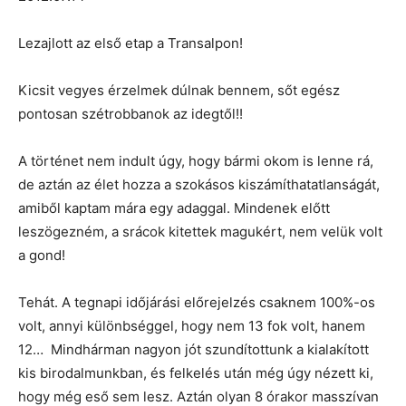
Lezajlott az első etap a Transalpon!
Kicsit vegyes érzelmek dúlnak bennem, sőt egész
pontosan szétrobbanok az idegtől!!
A történet nem indult úgy, hogy bármi okom is lenne rá,
de aztán az élet hozza a szokásos kiszámíthatatlanságát,
amiből kaptam mára egy adaggal. Mindenek előtt
leszögezném, a srácok kitettek magukért, nem velük volt
a gond!
Tehát. A tegnapi időjárási előrejelzés csaknem 100%-os
volt, annyi különbséggel, hogy nem 13 fok volt, hanem
12… Mindhárman nagyon jót szundítottunk a kialakított
kis birodalmunkban, és felkelés után még úgy nézett ki,
hogy még eső sem lesz. Aztán olyan 8 órakor masszívan