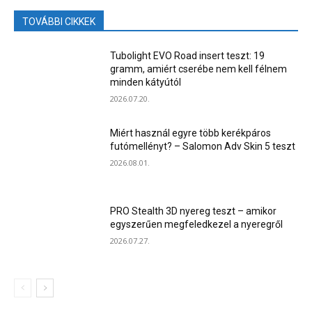
TOVÁBBI CIKKEK
Tubolight EVO Road insert teszt: 19
gramm, amiért cserébe nem kell félnem
minden kátyútól
2026.07.20.
Miért használ egyre több kerékpáros
futómellényt? – Salomon Adv Skin 5 teszt
2026.08.01.
PRO Stealth 3D nyereg teszt – amikor
egyszerűen megfeledkezel a nyeregről
2026.07.27.