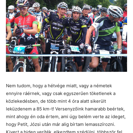
Nem tudom, hogy a hétvége miatt, vagy a németek
ennyire ráérnek, vagy csak egyszerűen töketlenek a
közlekedésben, de több mint 4 óra alatt sikerült
leküzdenem a 85 km-t! Versenyzőink hamarabb beértek,
mint ahogy én oda értem, ami úgy belém verte az ideget,
hogy Petit, Józsi után már alig bírtam lemasszírozni.
Kivert a hideg veríték, elkezdtem szédülni, többször fel