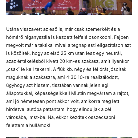
Utána visszavett az eső is, már csak szemerkélt és a
hőmérő higanyszála is kezdett felfelé osonkodni. Fejben
megvolt már a taktika, mivel a tegnap esti eligazításon azt
is közölték, hogy az első 25 km után lesz egy neutrál,
azaz értékelésből kivett 20 km-es szakasz, amit ilyenkor
„csak” le kell tekerni. A fiúk kb. négy és fél órát jósoltak
maguknak a szakaszra, ami 4:30:10-re realizálódott,
úgyhogy azt hiszem, tisztában vannak jelenlegi
állapotukkal, képességeikkel! Miután megvártam a rajtot,
ami jó németesen pont akkor volt, amikorra meg lett
hirdetve, autóba pattantam, hogy elinduljak a cél
városába, Imst-be. Na, ekkor kezdtek összecsapni
felettem a hullámok!