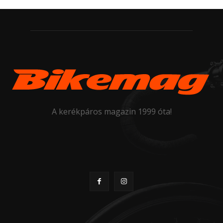
A kerékpáros magazin 1999 óta!