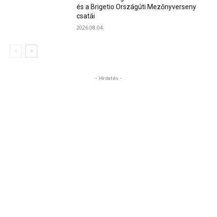
és a Brigetio Országúti Mezőnyverseny
csatái
2026.08.04.
- Hirdetés -