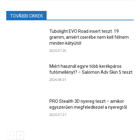
TOVÁBBI CIKKEK
Tubolight EVO Road insert teszt: 19
gramm, amiért cserébe nem kell félnem
minden kátyútól
2026.07.20.
Miért használ egyre több kerékpáros
futómellényt? – Salomon Adv Skin 5 teszt
2026.08.01.
PRO Stealth 3D nyereg teszt – amikor
egyszerűen megfeledkezel a nyeregről
2026.07.27.