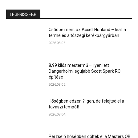
LEGFRISSEBB
Csődbe ment az Accell Hunland – leáll a
termelés a tószegi kerékpárgyárban
2026.08.06.
8,99 kilós mestermű – ilyen lett
Dangerholm legújabb Scott Spark RC
építése
2026.08.05.
Hőségben edzeni? Igen, de felejtsd el a
tavaszi tempót!
2026.08.04.
Perzselő hőségben dőltek el a Masters OB