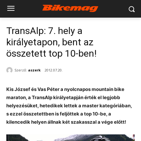
TransAlp: 7. hely a
királyetapon, bent az
összetett top 10-ben!
Szerző:
aszerk
2012.07.20.
Kis József és Vas Péter a nyolcnapos mountain bike
maraton, a TransAlp királyetapján érték el legjobb
helyezésüket, hetedikek lettek a master kategóriában,
s ezzel összetettben is feljöttek a top 10-be, a
kilencedik helyen állnak két szakasszal a vége előtt!