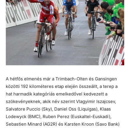
A hétfős elmenés már a Trimbach-Olten és Gansingen
közötti 192 kilométeres etap elején összeállt, a terep a
hat harmadik kategóriás emelkedővel kedvezett a
szökevényeknek, akik név szerint Vlagyimir Iszajcsev,
Salvatore Puccio (Sky), Daniel Oss (Liquigas), Klaas
Lodewyck (BMC), Ruben Perez (Euskaltel-Euskadi),
Sebastien Minard (AG2R) és Karsten Kroon (Saxo Bank)