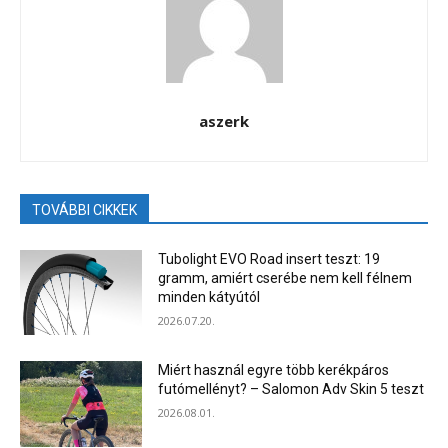
aszerk
TOVÁBBI CIKKEK
Tubolight EVO Road insert teszt: 19
gramm, amiért cserébe nem kell félnem
minden kátyútól
2026.07.20.
Miért használ egyre több kerékpáros
futómellényt? – Salomon Adv Skin 5 teszt
2026.08.01.