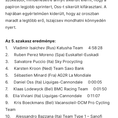
papíron legjobb sprintert, Oss-t sikerült kifárasztani. A
hajrában egyértelműen kiderült, hogy az oroszban
maradt a legtöbb erő, Iszajcsev mondhatni könnyedén
nyert.
Az 5. szakasz eredménye:
1. Vladimir Isaichev (Rus) Katusha Team 4:58:28
2. Ruben Perez Moreno (Spa) Euskaltel-Euskadi
3. Salvatore Puccio (Ita) Sky Procycling
4. Karsten Kroon (Ned) Team Saxo Bank
5. Sébastien Minard (Fra) AG2R La Mondiale
6. Daniel Oss (Ita) Liquigas-Cannondale 0:00:05
7. Klaas Lodewyck (Bel) BMC Racing Team 0:01:50
8. Elia Viviani (Ita) Liquigas-Cannondale 0:11:07
9. Kris Boeckmans (Bel) Vacansoleil-DCM Pro Cycling
Team
10. Alessandro Bazzana (Ita) Team Type 1 – Sanofi