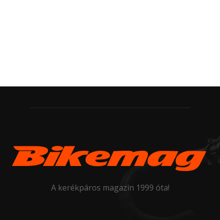
A kerékpáros magazin 1999 óta!