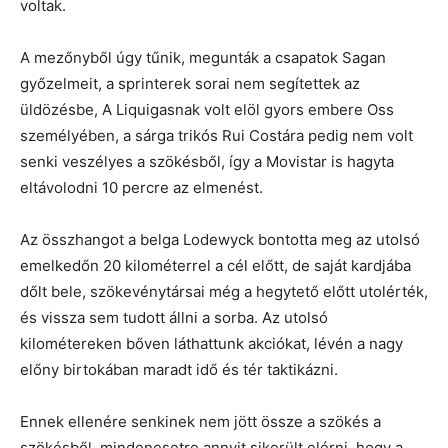
voltak.
A mezőnyből úgy tűnik, megunták a csapatok Sagan
győzelmeit, a sprinterek sorai nem segítettek az
üldözésbe, A Liquigasnak volt elöl gyors embere Oss
személyében, a sárga trikós Rui Costára pedig nem volt
senki veszélyes a szökésből, így a Movistar is hagyta
eltávolodni 10 percre az elmenést.
Az összhangot a belga Lodewyck bontotta meg az utolsó
emelkedőn 20 kilométerrel a cél előtt, de saját kardjába
dőlt bele, szökevénytársai még a hegytető előtt utolérték,
és vissza sem tudott állni a sorba. Az utolsó
kilométereken bőven láthattunk akciókat, lévén a nagy
előny birtokában maradt idő és tér taktikázni.
Ennek ellenére senkinek nem jött össze a szökés a
szökésből, mindenesetre annyit sikerült elérni, hogy a