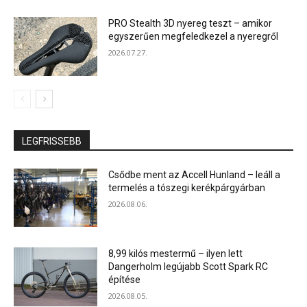
PRO Stealth 3D nyereg teszt – amikor
egyszerűen megfeledkezel a nyeregről
2026.07.27.
LEGFRISSEBB
Csődbe ment az Accell Hunland – leáll a
termelés a tószegi kerékpárgyárban
2026.08.06.
8,99 kilós mestermű – ilyen lett
Dangerholm legújabb Scott Spark RC
építése
2026.08.05.