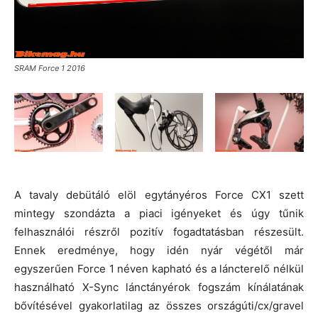
SRAM Force 1 2016
A tavaly debütáló elöl egytányéros Force CX1 szett
mintegy szondázta a piaci igényeket és úgy tűnik
felhasználói részről pozitív fogadtatásban részesült.
Ennek eredménye, hogy idén nyár végétől már
egyszerűen Force 1 néven kapható és a láncterelő nélkül
használható X-Sync lánctányérok fogszám kínálatának
bővítésével gyakorlatilag az összes országúti/cx/gravel