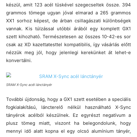
készül, amit 123 acél tüskével szegecseltek össze. 394
grammos tömege ugyan jóval elmarad a 265 grammos
XX1 sorhoz képest, de árban csillagászati különbségek
vannak. Kis túlzással utóbbi árából egy komplett GX1
szett kihozható. Természetesen az összes 10-42-es sor
csak az XD kazettatesttel kompatibilis, így vásárlás előtt
nézzük meg jól, hogy jelenlegi kerekünket át lehet-e
konvertálni.
SRAM X-Sync acél lánctányér
További újdonság, hogy a GX1 szett esetében a speciális
fogkialakítású, láncterelő nélkül használható X-Sync
tányérok acélból készülnek. Ez egyrészt negatívum a
plusz tömeg miatt, viszont ha belegondolunk, hogy
mennyi idő alatt kopna el egy olcsó alumínium tányér,