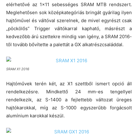
elérhetővé az 1×11 sebességes SRAM MTB rendszert.
Meglehetősen sok középkategóriás bringát gyárilag ilyen
hajtóművel és váltóval szerelnek, de mivel egyrészt csak
„pöckölős” Trigger váltókarral kapható, másrészt a
kedvezőbb árú szettekre mindig van igény, a SRAM 2016-
től tovább bővítette a palettát a GX alkatrészcsaláddal.
SRAM X1 2016
Hajtóművek terén két, az X1 szettből ismert opció áll
rendelkezésre. Mindkettő 24 mm-es tengellyel
rendelkezik, az S-1400 a fejlettebb változat üreges
hajtókarokkal, míg az S-1000 egyszerűbb forgácsolt
alumínium karokkal készül.