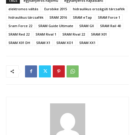
TAGS
egytányéros hajómű
egytányéros hajtáslánc
elektromos váltás
Eurobike 2015
hidraulikus országúti tárcsafék
hidraulikus tárcsafék
SRAM 2016
SRAM eTap
SRAM Force 1
Sram Force 22
SRAM Guide Ultimate
SRAM GX
SRAM Rail 40
SRAM Red 22
SRAM Rival 1
SRAM Rival 22
SRAM X01
SRAM X01 DH
SRAM X1
SRAM XO1
SRAM XX1