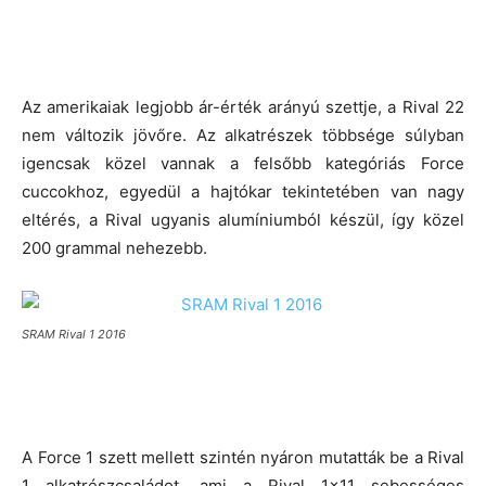
Az amerikaiak legjobb ár-érték arányú szettje, a Rival 22
nem változik jövőre. Az alkatrészek többsége súlyban
igencsak közel vannak a felsőbb kategóriás Force
cuccokhoz, egyedül a hajtókar tekintetében van nagy
eltérés, a Rival ugyanis alumíniumból készül, így közel
200 grammal nehezebb.
SRAM Rival 1 2016
A Force 1 szett mellett szintén nyáron mutatták be a Rival
1 alkatrészcsaládot, ami a Rival 1×11 sebességes