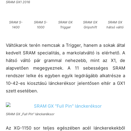
SRAM GX1 2016
SRAM S-
SRAM S-
SRAM GX
SRAM GX
SRAM GX
1400
1000
Trigger
Gripshift
hátsó váltó
Váltókarok terén nemcsak a Trigger, hanem a sokak által
kedvelt SRAM specialitás, a markolatváltó is elérhető. A
hátsó váltó pár grammal nehezebb, mint az X1, de
alapvetően megegyeznek. A 11 sebességes SRAM
rendszer lelke és egyben egyik legdrágább alkatrésze a
10-42-es kiosztású lánckeréksor jelentősen eltér a GX1
szett esetében.
SRAM GX „Full Pin” lánckeréksor
Az XG-1150 sor teljes egészében acél lánckerekekből