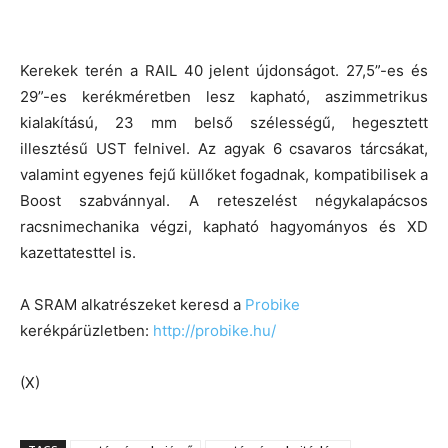
Kerekek terén a RAIL 40 jelent újdonságot. 27,5”-es és
29”-es kerékméretben lesz kapható, aszimmetrikus
kialakítású, 23 mm belső szélességű, hegesztett
illesztésű UST felnivel. Az agyak 6 csavaros tárcsákat,
valamint egyenes fejű küllőket fogadnak, kompatibilisek a
Boost szabvánnyal. A reteszelést négykalapácsos
racsnimechanika végzi, kapható hagyományos és XD
kazettatesttel is.
A SRAM alkatrészeket keresd a
Probike
kerékpárüzletben:
http://probike.hu/
(X)