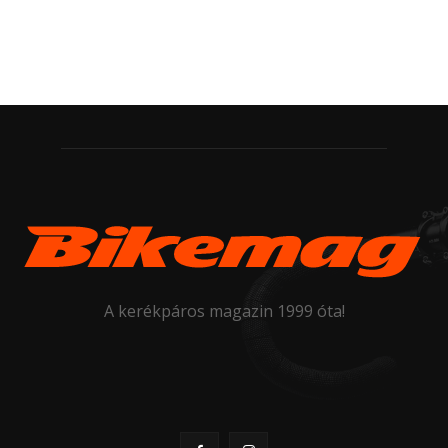
A kerékpáros magazin 1999 óta!