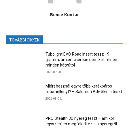
Bence Kuntár
TOVÁBBI CIKKEK
Tubolight EVO Road insert teszt: 19
gramm, amiért cserébe nem kell félnem
minden kátyútól
2026.07.20.
Miért használ egyre több kerékpáros
futómellényt? – Salomon Adv Skin 5 teszt
2026.08.01.
PRO Stealth 3D nyereg teszt – amikor
egyszerűen megfeledkezel a nyeregről