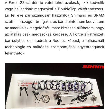
A Force 22 szintén jó vétel lehet azoknak, akik kedvelik
vagy hajlandóak megszokni a DoubleTap váltórendszert.
Én fél éve párhuzamosan használok Shimano és SRAM
szettes országúti bringákat és bár eleinte nem kedveltem
az amerikaiak megoldását, mára biztosan állíthatom, hogy
az átállás csak megszokás kérdése. A Force alkatrészek
bár súlyban elmaradnak a Redhez képest, a felhasznált
technológia és működés szempontjából egyenrangúnak
tekinthetők.