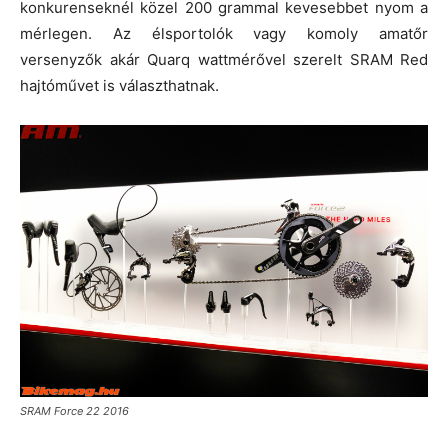
konkurenseknél közel 200 grammal kevesebbet nyom a
mérlegen. Az élsportolók vagy komoly amatőr
versenyzők akár Quarq wattmérővel szerelt SRAM Red
hajtóművet is választhatnak.
SRAM Force 22 2016