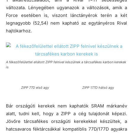
változata. Lényegében ugyanazok a változások, amik a
Force esetében is, viszont lánctányérok terén a két
legnagyobb (52,54) nem kapható az egytányéros Rival
hajtókarhoz.
A fékezőfelülettel ellátott ZIPP felnivel készülnek a tárcsafékes karbon kerekek
is
ZIPP 77D első agy
ZIPP 177D hátsó agy
Bár országúti kerekek nem kaphatók SRAM márkanév
alatt, tudni kell, hogy a ZIPP a cég tulajdonát képezi.
Jövőre tárcsafékes országúti kerekekkel készültek, a
hatcsavaros féktárcsákkal kompatiblis 77D/177D agyakra