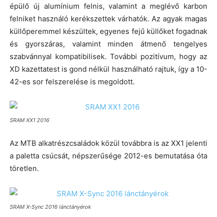
épülő új alumínium felnis, valamint a meglévő karbon
felniket használó kerékszettek várhatók. Az agyak magas
küllőperemmel készültek, egyenes fejű küllőket fogadnak
és gyorszáras, valamint minden átmenő tengelyes
szabvánnyal kompatibilisek. További pozitívum, hogy az
XD kazettatest is gond nélkül használható rajtuk, így a 10-
42-es sor felszerelése is megoldott.
SRAM XX1 2016
Az MTB alkatrészcsaládok közül továbbra is az XX1 jelenti
a paletta csúcsát, népszerűsége 2012-es bemutatása óta
töretlen.
SRAM X-Sync 2016 lánctányérok