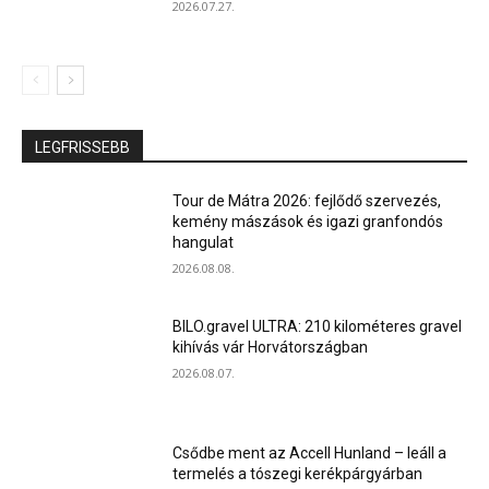
2026.07.27.
LEGFRISSEBB
Tour de Mátra 2026: fejlődő szervezés,
kemény mászások és igazi granfondós
hangulat
2026.08.08.
BILO.gravel ULTRA: 210 kilométeres gravel
kihívás vár Horvátországban
2026.08.07.
Csődbe ment az Accell Hunland – leáll a
termelés a tószegi kerékpárgyárban