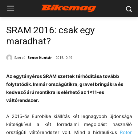
SRAM 2016: csak egy
maradhat?
Szerző:
Bence Kuntár
2015.10.19.
Az egytányéros SRAM szettek térhódítása tovább
folytatódik. Immár országútikra, gravel bringákra és
kedvező árú montikra is elérhető az 1×11-es
váltórendszer.
A 2015-ös Eurobike kiállítás két legnagyobb újdonsága
kétségkívül a két forradalmi megoldást használó
országúti váltórendszer volt. Mind a hidraulikus
Rotor