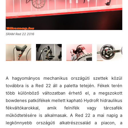
SRAM Red 22 2016
A hagyományos mechanikus országúti szettek közül
továbbra is a Red 22 áll a paletta tetején. Fékek terén
több különböző változatban érhető el, a megszokott
bowdenes patkófékek mellett kapható HydroR hidraulikus
fékváltókarokkal, amik felnifék vagy tárcsafék
működtetésére is alkalmasak. A Red 22 a mai napig a
legkönnyebb országúti alkatrészcsalád a piacon, a