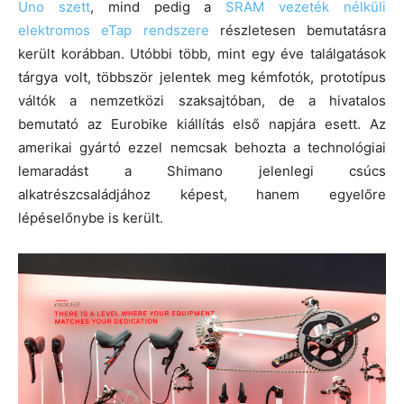
Uno szett
, mind pedig a
SRAM vezeték nélküli
elektromos eTap rendszere
részletesen bemutatásra
került korábban. Utóbbi több, mint egy éve találgatások
tárgya volt, többször jelentek meg kémfotók, prototípus
váltók a nemzetközi szaksajtóban, de a hivatalos
bemutató az Eurobike kiállítás első napjára esett. Az
amerikai gyártó ezzel nemcsak behozta a technológiai
lemaradást a Shimano jelenlegi csúcs
alkatrészcsaládjához képest, hanem egyelőre
lépéselőnybe is került.