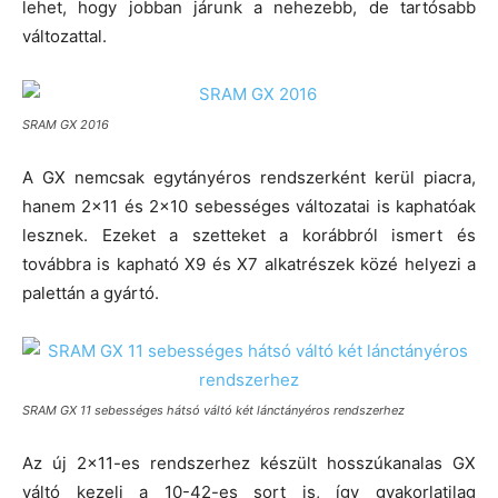
lehet, hogy jobban járunk a nehezebb, de tartósabb
változattal.
SRAM GX 2016
A GX nemcsak egytányéros rendszerként kerül piacra,
hanem 2×11 és 2×10 sebességes változatai is kaphatóak
lesznek. Ezeket a szetteket a korábbról ismert és
továbbra is kapható X9 és X7 alkatrészek közé helyezi a
palettán a gyártó.
SRAM GX 11 sebességes hátsó váltó két lánctányéros rendszerhez
Az új 2×11-es rendszerhez készült hosszúkanalas GX
váltó kezeli a 10-42-es sort is, így gyakorlatilag