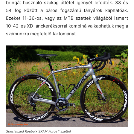
bringát használó szakág áttétel igényét lefedték. 38 és
54 fog között a páros fogszámú tányérok kaphatóak.
Ezeket 11-36-os, vagy az MTB szettek világából ismert
10-42-es XD lánckeréksorral kombinálva kaphatjuk meg a
számunkra megfelelő tartományt.
Specialized Roubaix SRAM Force 1 szettel