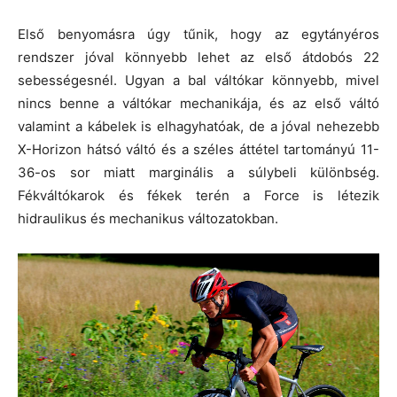
Első benyomásra úgy tűnik, hogy az egytányéros
rendszer jóval könnyebb lehet az első átdobós 22
sebességesnél. Ugyan a bal váltókar könnyebb, mivel
nincs benne a váltókar mechanikája, és az első váltó
valamint a kábelek is elhagyhatóak, de a jóval nehezebb
X-Horizon hátsó váltó és a széles áttétel tartományú 11-
36-os sor miatt marginális a súlybeli különbség.
Fékváltókarok és fékek terén a Force is létezik
hidraulikus és mechanikus változatokban.