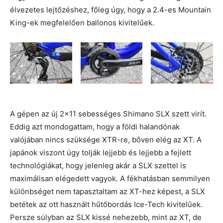
élvezetes lejtőzéshez, főleg úgy, hogy a 2.4-es Mountain
King-ek megfelelően ballonos kivitelűek.
A gépen az új 2×11 sebességes Shimano SLX szett virít.
Eddig azt mondogattam, hogy a földi halandónak
valójában nincs szüksége XTR-re, bőven elég az XT. A
japánok viszont úgy tolják lejjebb és lejjebb a fejlett
technológiákat, hogy jelenleg akár a SLX szettel is
maximálisan elégedett vagyok. A fékhatásban semmilyen
különbséget nem tapasztaltam az XT-hez képest, a SLX
betétek az ott használt hűtőbordás Ice-Tech kivitelűek.
Persze súlyban az SLX kissé nehezebb, mint az XT, de