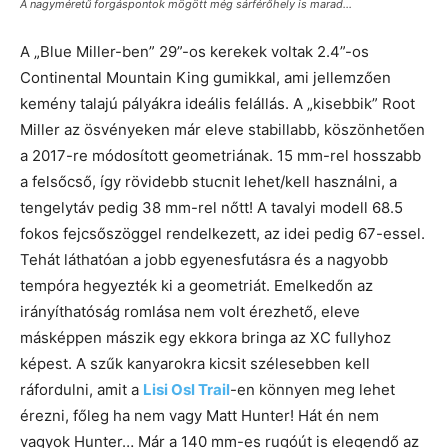
A nagyméretű forgáspontok mögött még sárférőhely is marad…
A „Blue Miller-ben” 29”-os kerekek voltak 2.4”-os
Continental Mountain King gumikkal, ami jellemzően
kemény talajú pályákra ideális felállás. A „kisebbik” Root
Miller az ösvényeken már eleve stabillabb, köszönhetően
a 2017-re módosított geometriának. 15 mm-rel hosszabb
a felsőcső, így rövidebb stucnit lehet/kell használni, a
tengelytáv pedig 38 mm-rel nőtt! A tavalyi modell 68.5
fokos fejcsőszöggel rendelkezett, az idei pedig 67-essel.
Tehát láthatóan a jobb egyenesfutásra és a nagyobb
tempóra hegyezték ki a geometriát. Emelkedőn az
irányíthatóság romlása nem volt érezhető, eleve
másképpen mászik egy ekkora bringa az XC fullyhoz
képest. A szűk kanyarokra kicsit szélesebben kell
ráfordulni, amit a
Lisi Osl Trail
-en könnyen meg lehet
érezni, főleg ha nem vagy Matt Hunter! Hát én nem
vagyok Hunter… Már a 140 mm-es rugóút is elegendő az