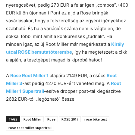
nyeregcsövet, pedig 270 EUR a felár igen „combos”. (400
EUR külön újonnan!) Pont ez a jó a Rose bringák
vásárlásakor, hogy a felszereltség az egyéni igényekhez
szabható. És ha a variációk száma nem is végtelen, de
sokkal több, mint amit a konkurensek „tudnak”. Ha
minden igaz, az új Root Miller már megérkezett a
Király
utcai ROSE bemutatóterembe
, így ha megtetszett a cikk
alapján, a tesztgépet magad is kipróbálhatod!
A
Rose Root Miller 1
alapára 2149 EUR, a csúcs
Root
Miller 3
-ast pedig 4270 EUR-ért veheted meg. A
Root
Miller 1 Supertrail
-esítve dropper post-tal kiegészítve
2682 EUR-tól „legózható” össze.
TAGS
Root Miller
Rose
ROSE 2017
rose bike test
rose root miller supertrail