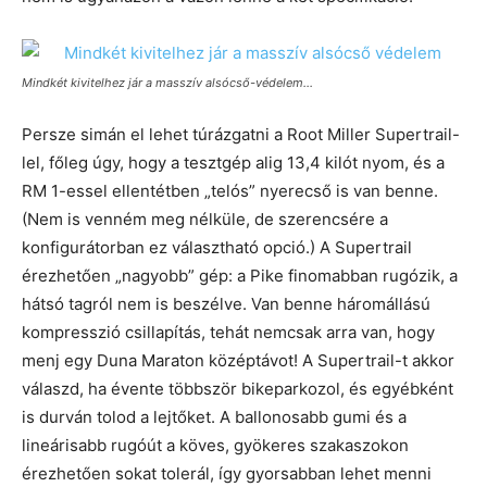
Mindkét kivitelhez jár a masszív alsócső-védelem…
Persze simán el lehet túrázgatni a Root Miller Supertrail-
lel, főleg úgy, hogy a tesztgép alig 13,4 kilót nyom, és a
RM 1-essel ellentétben „telós” nyerecső is van benne.
(Nem is venném meg nélküle, de szerencsére a
konfigurátorban ez választható opció.) A Supertrail
érezhetően „nagyobb” gép: a Pike finomabban rugózik, a
hátsó tagról nem is beszélve. Van benne háromállású
kompresszió csillapítás, tehát nemcsak arra van, hogy
menj egy Duna Maraton középtávot! A Supertrail-t akkor
válaszd, ha évente többször bikeparkozol, és egyébként
is durván tolod a lejtőket. A ballonosabb gumi és a
lineárisabb rugóút a köves, gyökeres szakaszokon
érezhetően sokat tolerál, így gyorsabban lehet menni