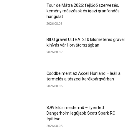
Tour de Mátra 2026: fejlődő szervezés,
kemény mászások és igazi granfondós
hangulat
2026.08.08.
BILO.gravel ULTRA: 210 kilométeres gravel
kihívás vár Horvátországban
2026.08.07.
Csődbe ment az Accell Hunland – leáll a
termelés a tószegi kerékpárgyárban
2026.08.06.
8,99 kilós mestermű – ilyen lett
Dangerholm legújabb Scott Spark RC
építése
2026.08.05.