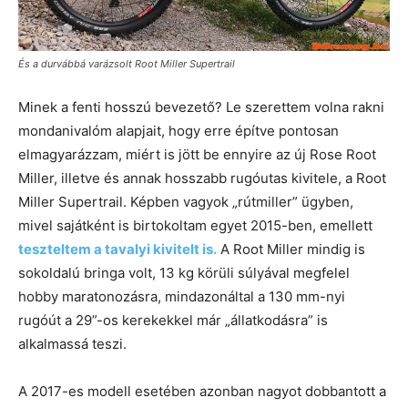
És a durvábbá varázsolt Root Miller Supertrail
Minek a fenti hosszú bevezető? Le szerettem volna rakni
mondanivalóm alapjait, hogy erre építve pontosan
elmagyarázzam, miért is jött be ennyire az új Rose Root
Miller, illetve és annak hosszabb rugóutas kivitele, a Root
Miller Supertrail. Képben vagyok „rútmiller” ügyben,
mivel sajátként is birtokoltam egyet 2015-ben, emellett
teszteltem
a tavalyi kivitelt is.
A Root Miller mindig is
sokoldalú bringa volt, 13 kg körüli súlyával megfelel
hobby maratonozásra, mindazonáltal a 130 mm-nyi
rugóút a 29”-os kerekekkel már „állatkodásra” is
alkalmassá teszi.
A 2017-es modell esetében azonban nagyot dobbantott a