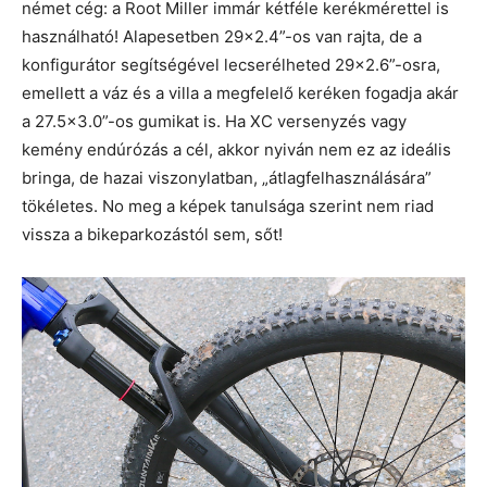
német cég: a Root Miller immár kétféle kerékmérettel is
használható! Alapesetben 29×2.4”-os van rajta, de a
konfigurátor segítségével lecserélheted 29×2.6”-osra,
emellett a váz és a villa a megfelelő keréken fogadja akár
a 27.5×3.0”-os gumikat is. Ha XC versenyzés vagy
kemény endúrózás a cél, akkor nyiván nem ez az ideális
bringa, de hazai viszonylatban, „átlagfelhasználására”
tökéletes. No meg a képek tanulsága szerint nem riad
vissza a bikeparkozástól sem, sőt!