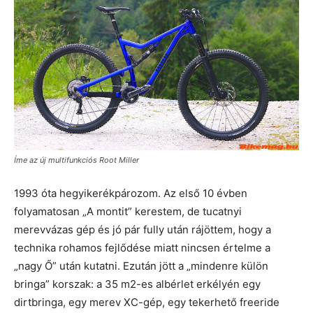
Íme az új multifunkciós Root Miller
1993 óta hegyikerékpározom. Az első 10 évben
folyamatosan „A montit” kerestem, de tucatnyi
merevvázas gép és jó pár fully után rájöttem, hogy a
technika rohamos fejlődése miatt nincsen értelme a
„nagy Ő” után kutatni. Ezután jött a „mindenre külön
bringa” korszak: a 35 m2-es albérlet erkélyén egy
dirtbringa, egy merev XC-gép, egy tekerhető freeride