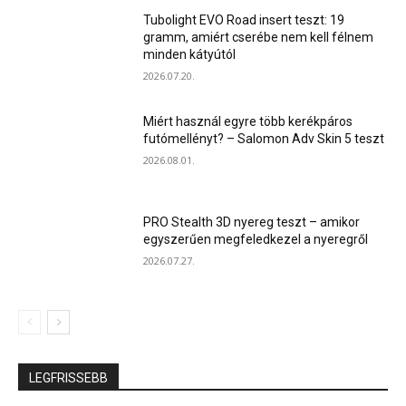
Tubolight EVO Road insert teszt: 19
gramm, amiért cserébe nem kell félnem
minden kátyútól
2026.07.20.
Miért használ egyre több kerékpáros
futómellényt? – Salomon Adv Skin 5 teszt
2026.08.01.
PRO Stealth 3D nyereg teszt – amikor
egyszerűen megfeledkezel a nyeregről
2026.07.27.
LEGFRISSEBB