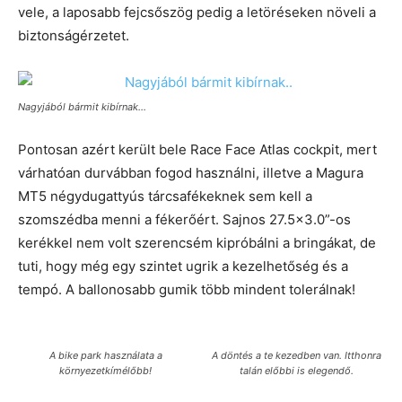
vele, a laposabb fejcsőszög pedig a letöréseken növeli a
biztonságérzetet.
Nagyjából bármit kibírnak…
Pontosan azért került bele Race Face Atlas cockpit, mert
várhatóan durvábban fogod használni, illetve a Magura
MT5 négydugattyús tárcsafékeknek sem kell a
szomszédba menni a fékerőért. Sajnos 27.5×3.0”-os
kerékkel nem volt szerencsém kipróbálni a bringákat, de
tuti, hogy még egy szintet ugrik a kezelhetőség és a
tempó. A ballonosabb gumik több mindent tolerálnak!
A bike park használata a
A döntés a te kezedben van. Itthonra
környezetkímélőbb!
talán előbbi is elegendő.