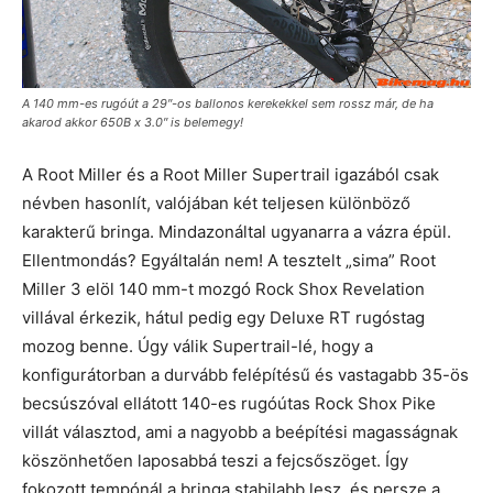
A 140 mm-es rugóút a 29″-os ballonos kerekekkel sem rossz már, de ha
akarod akkor 650B x 3.0″ is belemegy!
A Root Miller és a Root Miller Supertrail igazából csak
névben hasonlít, valójában két teljesen különböző
karakterű bringa. Mindazonáltal ugyanarra a vázra épül.
Ellentmondás? Egyáltalán nem! A tesztelt „sima” Root
Miller 3 elöl 140 mm-t mozgó Rock Shox Revelation
villával érkezik, hátul pedig egy Deluxe RT rugóstag
mozog benne. Úgy válik Supertrail-lé, hogy a
konfigurátorban a durvább felépítésű és vastagabb 35-ös
becsúszóval ellátott 140-es rugóútas Rock Shox Pike
villát választod, ami a nagyobb a beépítési magasságnak
köszönhetően laposabbá teszi a fejcsőszöget. Így
fokozott tempónál a bringa stabilabb lesz, és persze a