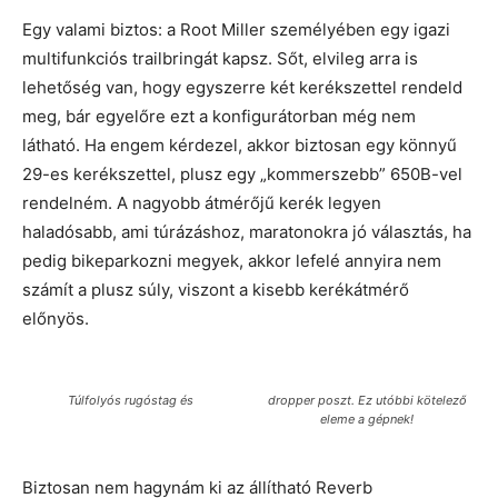
Egy valami biztos: a Root Miller személyében egy igazi
multifunkciós trailbringát kapsz. Sőt, elvileg arra is
lehetőség van, hogy egyszerre két kerékszettel rendeld
meg, bár egyelőre ezt a konfigurátorban még nem
látható. Ha engem kérdezel, akkor biztosan egy könnyű
29-es kerékszettel, plusz egy „kommerszebb” 650B-vel
rendelném. A nagyobb átmérőjű kerék legyen
haladósabb, ami túrázáshoz, maratonokra jó választás, ha
pedig bikeparkozni megyek, akkor lefelé annyira nem
számít a plusz súly, viszont a kisebb kerékátmérő
előnyös.
Túlfolyós rugóstag és
dropper poszt. Ez utóbbi kötelező
eleme a gépnek!
Biztosan nem hagynám ki az állítható Reverb