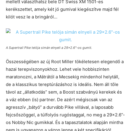
mellett választhatsz bele DT Swiss XM 1501-es
kerékszettet, amely két jó gumival kiegészítve majd fél
kilót vesz le a bringáról…
A Supertrail Pike telója simán elnyeli a 29×2.6″-os gumit.
Összességében az új Root Miller tökéletesen elegendő a
hazai terepviszonyokhoz. Lehet vele hobbiszinten
maratonozni, a Mátrától a Mecsekig mindenhol helytáll,
de a klasszikus tereptúrázáshoz is ideális. Nem áll tőle
távol az „állatkodás” sem, a Boost szabványú kerekek és
a váz ebben (is) partner. De azért mégiscsak van az
agresszív „bátyó” a durvább Pike villával, a laposabb
fejcsőszöggel, a túlfolyós rugóstaggal, no meg a 29×2.6”-
os Nobby Nic gumikkal. És a tapasztalatok alapján mintha
nem is ugyanazon a vázon lenne a két specifikáció!