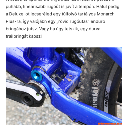
puhább, lineárisabb rugóút is javít a tempón. Hátul pedig
a Deluxe-ot lecseréled egy túlfolyó tartályos Monarch
Plus-ra, így valójábn egy „rövid rugóutas” enduro
bringához jutsz. Vagy ha úgy tetszik, egy durva
trailbringát kapsz!