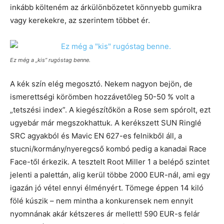
inkább költeném az árkülönbözetet könnyebb gumikra
vagy kerekekre, az szerintem többet ér.
Ez még a „kis” rugóstag benne.
A kék szín elég megosztó. Nekem nagyon bejön, de
ismerettségi körömben hozzávetőleg 50-50 % volt a
„tetszési index”. A kiegészítőkön a Rose sem spórolt, ezt
ugyebár már megszokhattuk. A kerékszett SUN Ringlé
SRC agyakból és Mavic EN 627-es felnikből áll, a
stucni/kormány/nyeregcső kombó pedig a kanadai Race
Face-től érkezik. A tesztelt Root Miller 1 a belépő szintet
jelenti a palettán, alig kerül többe 2000 EUR-nál, ami egy
igazán jó vétel ennyi élményért. Tömege éppen 14 kiló
fölé kúszik – nem mintha a konkurensek nem ennyit
nyomnának akár kétszeres ár mellett! 590 EUR-s felár