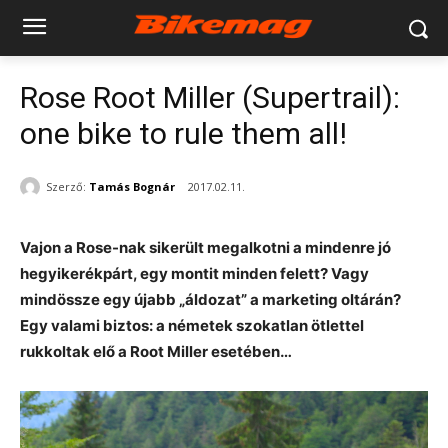
Rose Root Miller (Supertrail):
one bike to rule them all!
Szerző:
Tamás Bognár
2017.02.11.
Vajon a Rose-nak sikerült megalkotni a mindenre jó
hegyikerékpárt, egy montit minden felett? Vagy
mindössze egy újabb „áldozat” a marketing oltárán?
Egy valami biztos: a németek szokatlan ötlettel
rukkoltak elő a Root Miller esetében…