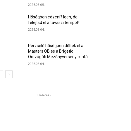
2026.08.05.
Hőségben edzeni? Igen, de
felejtsd el a tavaszi tempót!
2026.08.04.
Perzselő hőségben dőltek el a
Masters OB és a Brigetio
Országúti Mezőnyverseny csatái
2026.08.04.
- Hirdetés -