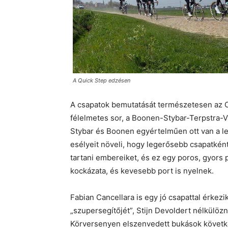
A Quick Step edzésen
A csapatok bemutatását természetesen az O
félelmetes sor, a Boonen-Stybar-Terpstra-V
Stybar és Boonen egyértelműen ott van a 
esélyeit növeli, hogy legerősebb csapatkén
tartani embereiket, és ez egy poros, gyors
kockázata, és kevesebb port is nyelnek.
Fabian Cancellara is egy jó csapattal érkezi
„szupersegítőjét”, Stijn Devoldert nélkülözni
Körversenyen elszenvedett bukások követ