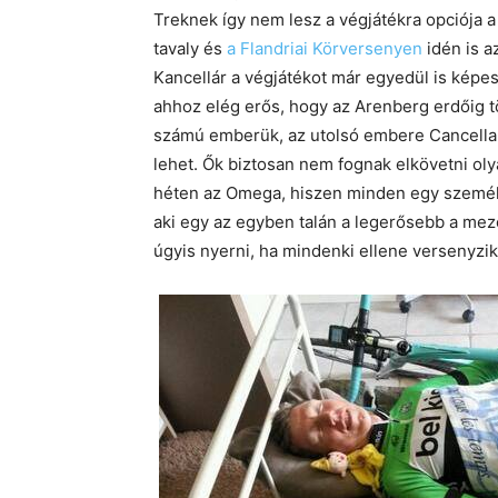
Treknek így nem lesz a végjátékra opciója a
tavaly és
a Flandriai Körversenyen
idén is az
Kancellár a végjátékot már egyedül is képe
ahhoz elég erős, hogy az Arenberg erdőig t
számú emberük, az utolsó embere Cancella
lehet. Ők biztosan nem fognak elkövetni oly
héten az Omega, hiszen minden egy személ
aki egy az egyben talán a legerősebb a mez
úgyis nyerni, ha mindenki ellene versenyzik