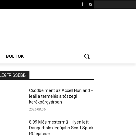
BOLTOK
LEGFRISSEBB
Csődbe ment az Accell Hunland –
leáll a termelés a tószegi
kerékpárgyárban
2026.08.06.
8,99 kilós mestermű – ilyen lett
Dangerholm legújabb Scott Spark
RC építése