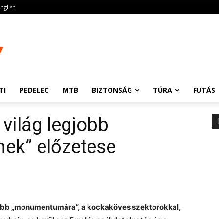
English
TI
PEDELEC
MTB
BIZTONSÁG
TÚRA
FUTÁS
 világ legjobb
ek” előzetese
tebb „monumentumára”, a kockaköves szektorokkal,