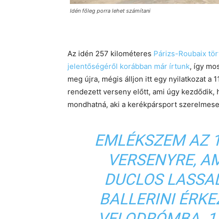
Idén főleg porra lehet számítani
Az idén 257 kilométeres
Párizs-Roubaix tör
jelentőségéről korábban már írtunk
, így mo
meg újra, mégis álljon itt egy nyilatkozat a 
rendezett verseny előtt, ami úgy kezdődik, 
mondhatná, aki a kerékpársport szerelmese
EMLÉKSZEM AZ 1
VERSENYRE, A
DUCLOS LASSAL
BALLERINI ÉRKE
VELODRÓMBA. 13