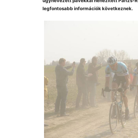
úgynevezett pavékkal nehezített Párizs-Rou
legfontosabb információk következnek.