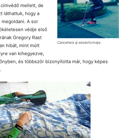
 címvédő mellett, de
t láthattuk, hogy a
s megoldani. A sor
ökéletesen védje első
rának Gregory Rast
Cancellara új edzésformája
an hibát, mint múlt
yre van kihegyezve,
őnyben, és többször bizonyította már, hogy képes
.