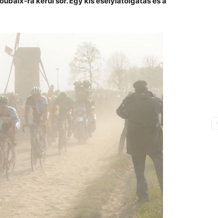
baix-ra kerül sor. Egy kis esélylatolgatás és a