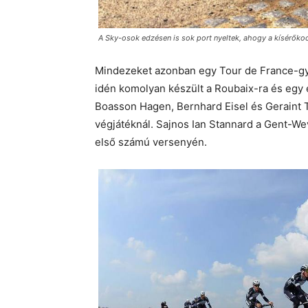
A Sky-osok edzésen is sok port nyeltek, ahogy a kísérőkocs
Mindezeket azonban egy Tour de France-győ
idén komolyan készült a Roubaix-ra és egy 
Boasson Hagen, Bernhard Eisel és Geraint T
végjátéknál. Sajnos Ian Stannard a Gent-We
első számú versenyén.