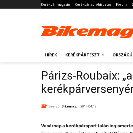
Kerékpár magazin
Kerékpár apróhirdetés
Fórum
HÍREK
KERÉKPÁRTESZT
ORSZÁGÚ
Párizs-Roubaix: „a
kerékpárversenyén
Szerző:
Bikemag
2014.04.12.
Vasárnap a kerékpársport talán legismer