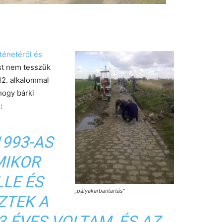
ténetéről és
st nem tesszük
112. alkalommal
hogy bárki
:
993-AS
MIKOR
LE ÉS
„pályakarbantartás”
ZTEK A
 ÉVES VOLTAM, ÉS AZ