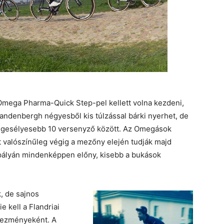
mega Pharma-Quick Step-pel kellett volna kezdeni,
andenbergh négyesből kis túlzással bárki nyerhet, de
legesélyesebb 10 versenyző között. Az Omegások
t valószínűleg végig a mezőny elején tudják majd
 pályán mindenképpen előny, kisebb a bukások
k, de sajnos
e kell a Flandriai
kezményeként. A