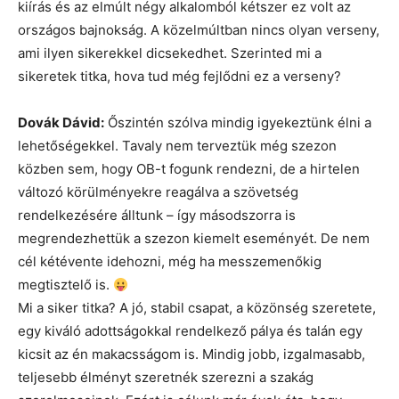
kiírás és az elmúlt négy alkalomból kétszer ez volt az
országos bajnokság. A közelmúltban nincs olyan verseny,
ami ilyen sikerekkel dicsekedhet. Szerinted mi a
sikeretek titka, hova tud még fejlődni ez a verseny?
Dovák Dávid:
Őszintén szólva mindig igyekeztünk élni a
lehetőségekkel. Tavaly nem terveztük még szezon
közben sem, hogy OB-t fogunk rendezni, de a hirtelen
változó körülményekre reagálva a szövetség
rendelkezésére álltunk – így másodszorra is
megrendezhettük a szezon kiemelt eseményét. De nem
cél kétévente idehozni, még ha messzemenőkig
megtisztelő is.
Mi a siker titka? A jó, stabil csapat, a közönség szeretete,
egy kiváló adottságokkal rendelkező pálya és talán egy
kicsit az én makacsságom is. Mindig jobb, izgalmasabb,
teljesebb élményt szeretnék szerezni a szakág