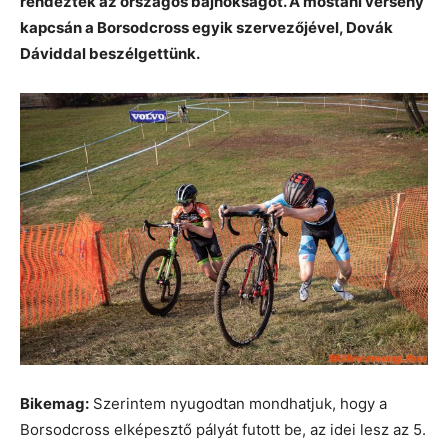
rendezték az országos bajnokságot. A mostani verseny
kapcsán a Borsodcross egyik szervezőjével, Dovák
Dáviddal beszélgettünk.
Bikemag:
Szerintem nyugodtan mondhatjuk, hogy a
Borsodcross elképesztő pályát futott be, az idei lesz az 5.