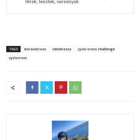
TAGS
borsodcross
ciklokrossz
cyclo-cross challenge
cyclocross