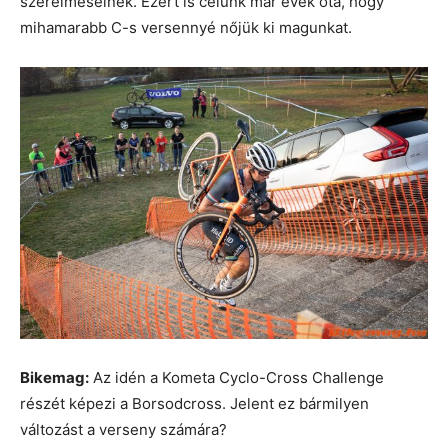
szerelmeseinek. Ezért is célunk már évek óta, hogy
mihamarabb C-s versennyé nőjük ki magunkat.
Bikemag:
Az idén a Kometa Cyclo-Cross Challenge
részét képezi a Borsodcross. Jelent ez bármilyen
változást a verseny számára?