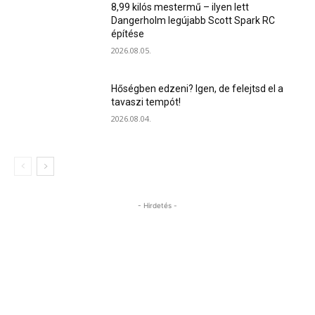
8,99 kilós mestermű – ilyen lett
Dangerholm legújabb Scott Spark RC
építése
2026.08.05.
Hőségben edzeni? Igen, de felejtsd el a
tavaszi tempót!
2026.08.04.
- Hirdetés -