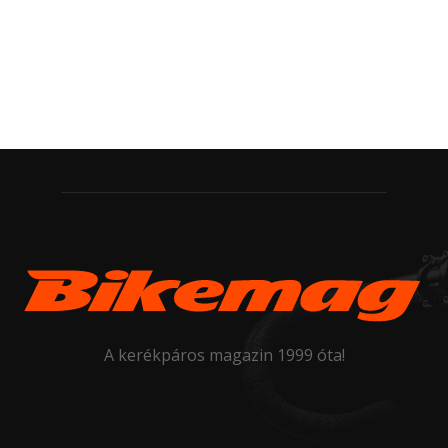
A kerékpáros magazin 1999 óta!