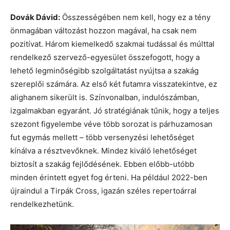
Dovák Dávid:
Összességében nem kell, hogy ez a tény
önmagában változást hozzon magával, ha csak nem
pozitívat. Három kiemelkedő szakmai tudással és múlttal
rendelkező szervező-egyesület összefogott, hogy a
lehető legminőségibb szolgáltatást nyújtsa a szakág
szereplői számára. Az első két futamra visszatekintve, ez
alighanem sikerült is. Színvonalban, indulószámban,
izgalmakban egyaránt. Jó stratégiának tűnik, hogy a teljes
szezont figyelembe véve több sorozat is párhuzamosan
fut egymás mellett – több versenyzési lehetőséget
kínálva a résztvevőknek. Mindez kiváló lehetőséget
biztosít a szakág fejlődésének. Ebben előbb-utóbb
minden érintett egyet fog érteni. Ha például 2022-ben
újraindul a Tirpák Cross, igazán széles repertoárral
rendelkezhetünk.