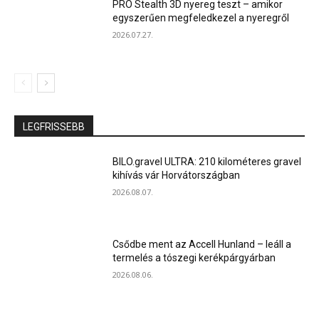
PRO Stealth 3D nyereg teszt – amikor
egyszerűen megfeledkezel a nyeregről
2026.07.27.
LEGFRISSEBB
BILO.gravel ULTRA: 210 kilométeres gravel
kihívás vár Horvátországban
2026.08.07.
Csődbe ment az Accell Hunland – leáll a
termelés a tószegi kerékpárgyárban
2026.08.06.