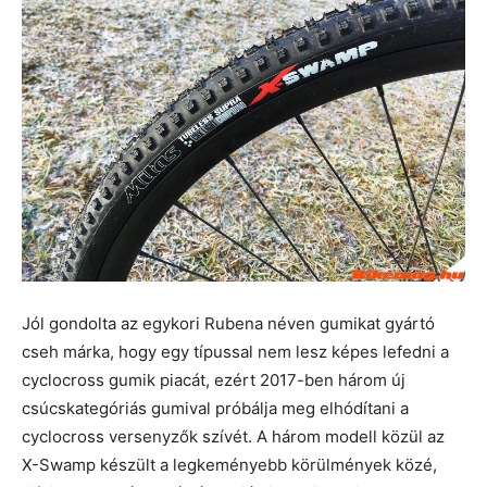
Jól gondolta az egykori Rubena néven gumikat gyártó
cseh márka, hogy egy típussal nem lesz képes lefedni a
cyclocross gumik piacát, ezért 2017-ben három új
csúcskategóriás gumival próbálja meg elhódítani a
cyclocross versenyzők szívét. A három modell közül az
X-Swamp készült a legkeményebb körülmények közé,