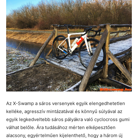
Az X-Swamp a sáros versenyek egyik elengedhetetlen
kelléke, agresszív mintázatával és könnyű súlyával az
egyik legkedveltebb sáros pályákra való cyclocross gumi
válhat belőle. Ára tudásához mérten elképesztően
alacsony, egyértelműen kijelenthető, hogy a három új