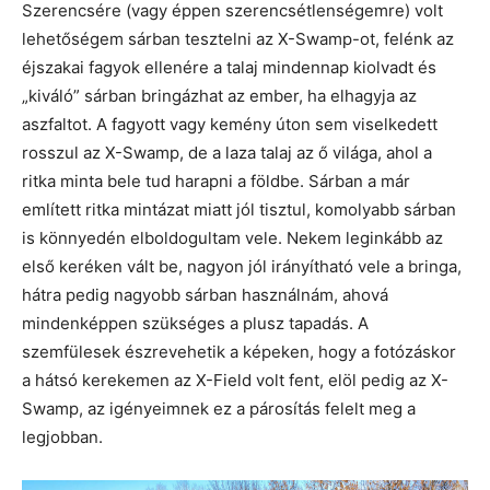
Szerencsére (vagy éppen szerencsétlenségemre) volt
lehetőségem sárban tesztelni az X-Swamp-ot, felénk az
éjszakai fagyok ellenére a talaj mindennap kiolvadt és
„kiváló” sárban bringázhat az ember, ha elhagyja az
aszfaltot. A fagyott vagy kemény úton sem viselkedett
rosszul az X-Swamp, de a laza talaj az ő világa, ahol a
ritka minta bele tud harapni a földbe. Sárban a már
említett ritka mintázat miatt jól tisztul, komolyabb sárban
is könnyedén elboldogultam vele. Nekem leginkább az
első keréken vált be, nagyon jól irányítható vele a bringa,
hátra pedig nagyobb sárban használnám, ahová
mindenképpen szükséges a plusz tapadás. A
szemfülesek észrevehetik a képeken, hogy a fotózáskor
a hátsó kerekemen az X-Field volt fent, elöl pedig az X-
Swamp, az igényeimnek ez a párosítás felelt meg a
legjobban.