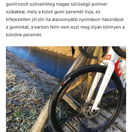
gumírozott szövetréteg magas sűrűségű polimer
szálakkal, mely a külső gumi peremét óvja, ez
kifejezetten jól jön ha alacsonyabb nyomáson használjuk
a guminkat, a karbon felni nem eszi meg olyan könnyen a
külsőnk peremét.