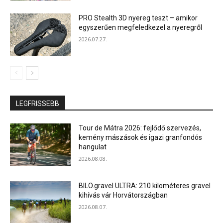
PRO Stealth 3D nyereg teszt – amikor
egyszerűen megfeledkezel a nyeregről
2026.07.27.
LEGFRISSEBB
Tour de Mátra 2026: fejlődő szervezés,
kemény mászások és igazi granfondós
hangulat
2026.08.08.
BILO.gravel ULTRA: 210 kilométeres gravel
kihívás vár Horvátországban
2026.08.07.