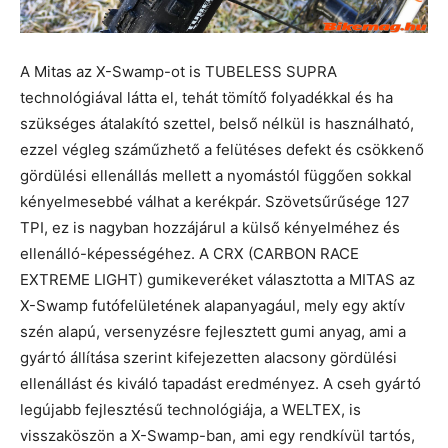
A Mitas az X-Swamp-ot is TUBELESS SUPRA
technológiával látta el, tehát tömítő folyadékkal és ha
szükséges átalakító szettel, belső nélkül is használható,
ezzel végleg száműzhető a felütéses defekt és csökkenő
gördülési ellenállás mellett a nyomástól függően sokkal
kényelmesebbé válhat a kerékpár. Szövetsűrűsége 127
TPI, ez is nagyban hozzájárul a külső kényelméhez és
ellenálló-képességéhez. A CRX (CARBON RACE
EXTREME LIGHT) gumikeveréket választotta a MITAS az
X-Swamp futófelületének alapanyagául, mely egy aktív
szén alapú, versenyzésre fejlesztett gumi anyag, ami a
gyártó állítása szerint kifejezetten alacsony gördülési
ellenállást és kiváló tapadást eredményez. A cseh gyártó
legújabb fejlesztésű technológiája, a WELTEX, is
visszaköszön a X-Swamp-ban, ami egy rendkívül tartós,