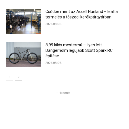
Csődbe ment az Accell Hunland – leáll a
termelés a tószegi kerékpárgyárban
2026.08.06.
8,99 kilós mestermű – ilyen lett
Dangerholm legújabb Scott Spark RC
építése
2026.08.05.
- Hirdetés -