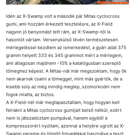
Idén az X-Swamp volt a második pár Mitas cyclocross
gumi, ami hozzám érkezett tesztelésre, az X-Field
nagyon jó benyomást tett rám, az X-Swamp-tól is
hasonlót vártam. Versenykülső lévén természetesen
mérlegeléssel kezdtem az ismerkedést, a gyári adat 375
gramm helyett 333 és 345 grammot mért a mérlegem,
ami átlagosan majdnem -10% a katalógusban szereplő
tömeghez képest. A Mitas-nál már megszoktam, hogy ők
nem akarnak csalni a tömeggel, mint más gyártók, de a
kisebb súly az még mindig meglep, szomorkodni nem
fogok miatta, az biztos.
A X-Field-nél már megtapasztaltam, hogy hogyan kell
felrakni a Mitas cyclocross gumijait belső nélkül, ezért
nem is játszadoztam pumpával, hanem egyből a
kompresszorért nyúltam, azonnal a helyére ugrott az X-
Swamp pereme és tömítő folyadékkal használva a teszt