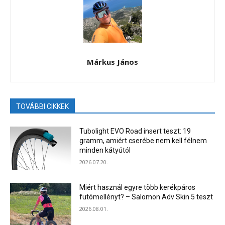
Márkus János
TOVÁBBI CIKKEK
Tubolight EVO Road insert teszt: 19
gramm, amiért cserébe nem kell félnem
minden kátyútól
2026.07.20.
Miért használ egyre több kerékpáros
futómellényt? – Salomon Adv Skin 5 teszt
2026.08.01.