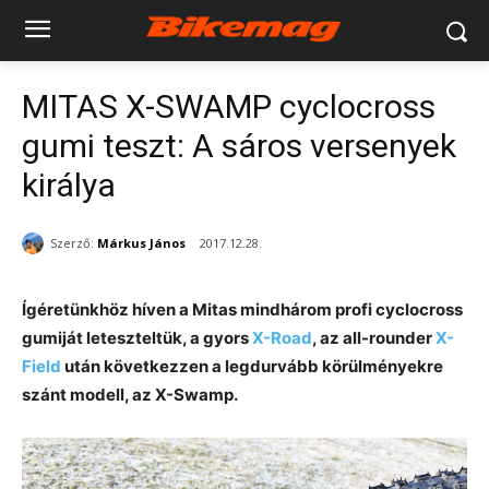
MITAS X-SWAMP cyclocross
gumi teszt: A sáros versenyek
királya
Szerző:
Márkus János
2017.12.28.
Ígéretünkhöz híven a Mitas mindhárom profi cyclocross
gumiját leteszteltük, a gyors
X-Road
, az all-rounder
X-
Field
után következzen a legdurvább körülményekre
szánt modell, az X-Swamp.