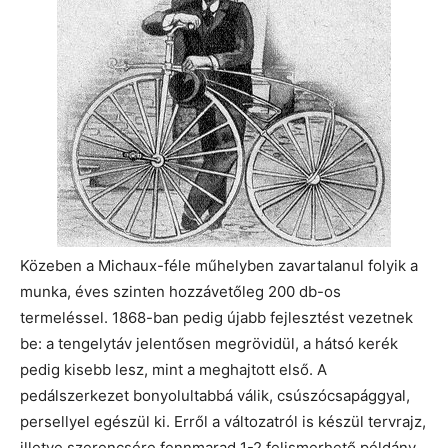
Közeben a Michaux-féle műhelyben zavartalanul folyik a
munka, éves szinten hozzávetőleg 200 db-os
termeléssel. 1868-ban pedig újabb fejlesztést vezetnek
be: a tengelytáv jelentősen megrövidül, a hátsó kerék
pedig kisebb lesz, mint a meghajtott első. A
pedálszerkezet bonyolultabbá válik, csúszócsapággyal,
persellyel egészül ki. Erről a változatról is készül tervrajz,
illetve szerencsére fennmarad 1-2 felismerhető példány.