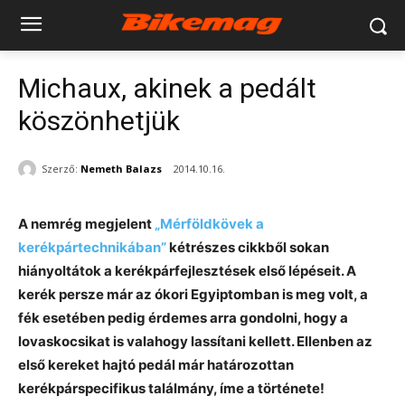
Michaux, akinek a pedált
köszönhetjük
Szerző:
Nemeth Balazs
2014.10.16.
A nemrég megjelent
„Mérföldkövek a
kerékpártechnikában”
kétrészes cikkből sokan
hiányoltátok a kerékpárfejlesztések első lépéseit. A
kerék persze már az ókori Egyiptomban is meg volt, a
fék esetében pedig érdemes arra gondolni, hogy a
lovaskocsikat is valahogy lassítani kellett. Ellenben az
első kereket hajtó pedál már határozottan
kerékpárspecifikus találmány, íme a története!