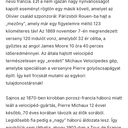
nevű francia. Ezt a nem igazán nagy nyilvánosságot
kapott eseményt rögtön egy másik követi, amelyet az
Olivier család szponzorál: Párizsból Rouen-ba hajt a
„mezőny”, amely már egy figyelemre méltó 123
kilométeres táv! Az 1869 november 7-én megrendezett
verseny 120 indulót vonz, amelyből 32 ér célba, a
győztes az angol James Moore 10 óra 40 perces
időeredménnyel. Az általa hajtott velocipéd
természetesen egy „eredeti” Michaux Velocipedes gép,
amelybe speciálisan a versenyre Pierre golyóscsapágyat
épít!. Így kell fricskát mutatni az egykori
tulajdonostársnak!
Sajnos az 1870-ben kirobban porosz-francia háború miatt
leáll a velocipéd-gyártás, Pierre Michaux 12 évvel
később, 70 éves korában távozik az élők sorából.
Legidősebb fia pedig a „nagy” háború áldozata lesz. Így
egyikőjük sem láthatja, ahogy 1903-ban a Tour de France