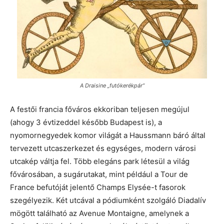
A Draisine „futókerékpár”
A festői francia főváros ekkoriban teljesen megújul
(ahogy 3 évtizeddel később Budapest is), a
nyomornegyedek komor világát a Haussmann báró által
tervezett utcaszerkezet és egységes, modern városi
utcakép váltja fel. Több elegáns park létesül a világ
fővárosában, a sugárutakat, mint például a Tour de
France befutóját jelentő Champs Elysée-t fasorok
szegélyezik. Két utcával a pódiumként szolgáló Diadalív
mögött található az Avenue Montaigne, amelynek a