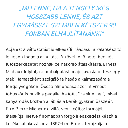
„MI LENNE, HA A TENGELY MÉG
HOSSZABB LENNE, ÉS AZT
EGYMÁSSAL SZEMBEN KÉTSZER 90
FOKBAN ELHAJLÍTANÁNK!”
Apja ezt a változtatást is elkészíti, ráadásul a kalapkészítő
lelkesen fogadja az újítást. A következő hetekben két
futószerkezetet hoznak be hasonló átalakításra. Ernest
Michaux folytatja a próbálgatást, majd javaslatot tesz egy
stabil tamaszként szolgáló fa hasáb alkalmazására a
tengelyvégeken. Öccse elmondása szerint Ernest
többször is bukik a pedállal hajtott „Draisine-nel”, mivel
kanyarodás közben a láb és a kerék gyakran összeér.
Erre Pierre Michaux a villát veszi célba: formáját
átalakítja, illetve finomabban forgó illeszkedést készít a
kerékcsatlakozáshoz. 1862-ben Ernest lerajzolja a