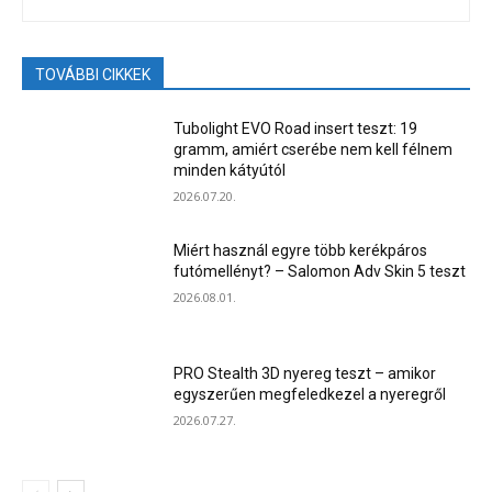
TOVÁBBI CIKKEK
Tubolight EVO Road insert teszt: 19
gramm, amiért cserébe nem kell félnem
minden kátyútól
2026.07.20.
Miért használ egyre több kerékpáros
futómellényt? – Salomon Adv Skin 5 teszt
2026.08.01.
PRO Stealth 3D nyereg teszt – amikor
egyszerűen megfeledkezel a nyeregről
2026.07.27.