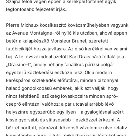
Szajna felöli végén éppen a kerékpártörténet egyik
legfontosabb fejezetét írják…
Pierre Michaux kocsikészítő kovácsműhelyében vagyunk
az Avenue Montaigne-ról nyíló kis utcában, ahová éppen
betér a kalapkészítő Monsieur Brunel, szeretett
futóbiciklijét hozza javításra. Az első kerékkel van valami
baj. A fél évszázaddal azelőtt Karl Drais báró feltalálja a
„Draisine-t”, amely néhány fanatikus párizsi polgár
egyszerű közlekedési eszköze lesz. Ők a modern
kerékpáros közlekedés előfutárai, minden bizonnyal
haladó gondolkodású emberek, akik azt vallják, hogy
nincs feltétlenül szükség lovaskocsira minden apró-
cseprő elintézni valóhoz: a pár utcával arrébb lévő
helyszínre egyszerűbb egy ilyen – a gyaloglásnál azért
kissé gyorsabb és stílusosabb – eszközzel érkezni. A
bőrrel borított, párnázott középső vázelemre ülve relatív
kényelemben gurul a tulaj, miközben nagy lépteket vesz,