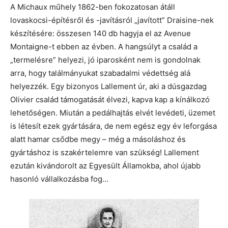
A Michaux műhely 1862-ben fokozatosan átáll
lovaskocsi-építésről és -javításról „javított” Draisine-nek
készítésére: összesen 140 db hagyja el az Avenue
Montaigne-t ebben az évben. A hangsúlyt a család a
„termelésre” helyezi, jó iparosként nem is gondolnak
arra, hogy találmányukat szabadalmi védettség alá
helyezzék. Egy bizonyos Lallement úr, aki a dúsgazdag
Olivier család támogatását élvezi, kapva kap a kínálkozó
lehetőségen. Miután a pedálhajtás elvét levédeti, üzemet
is létesít ezek gyártására, de nem egész egy év leforgása
alatt hamar csődbe megy – még a másoláshoz és
gyártáshoz is szakértelemre van szükség! Lallement
ezután kivándorolt az Egyesült Államokba, ahol újabb
hasonló vállalkozásba fog…