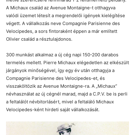
A Michaux család az Avenue Montaigne-t otthagyva
valódi üzemet létesít a megrendelői igények kielégítése
végett. A vállalkozás neve Compagnie Parisienne des
Velocipedes, a sors fintoraként éppen a már említett
Olivier család a résztulajdonos.
300 munkást alkalmaz a új cég napi 150-200 darabos
termelés mellett. Pierre Michaux elégedetlen az elkészült
járgányok minőségével, így egy év után otthagyja a
Compagnie Parisienne des Velocipedes-et, és
visszaköltözik az Avenue Montaigne-ra. A „Michaux”
névhasználat az új cégnél marad, majd a C.P.V. be is perli
a feltalálót névbitorlásért, mivel a feltaláló Michaux
Velocipedes-ként hirdeti saját vállalkozását.