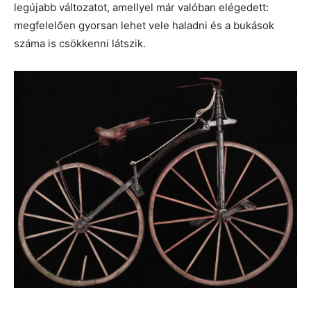
legújabb változatot, amellyel már valóban elégedett:
megfelelően gyorsan lehet vele haladni és a bukások
száma is csökkenni látszik.