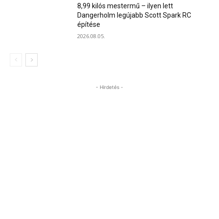
8,99 kilós mestermű – ilyen lett
Dangerholm legújabb Scott Spark RC
építése
2026.08.05.
- Hirdetés -