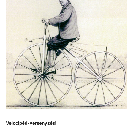
Velocipéd-versenyzés!