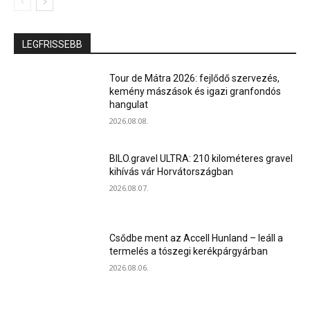
LEGFRISSEBB
Tour de Mátra 2026: fejlődő szervezés,
kemény mászások és igazi granfondós
hangulat
2026.08.08.
BILO.gravel ULTRA: 210 kilométeres gravel
kihívás vár Horvátországban
2026.08.07.
Csődbe ment az Accell Hunland – leáll a
termelés a tószegi kerékpárgyárban
2026.08.06.