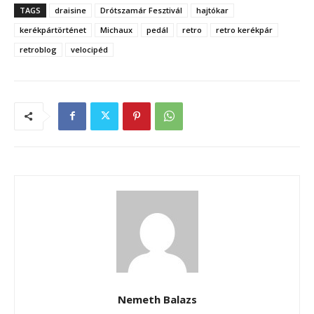
TAGS
draisine
Drótszamár Fesztivál
hajtókar
kerékpártörténet
Michaux
pedál
retro
retro kerékpár
retroblog
velocipéd
Nemeth Balazs