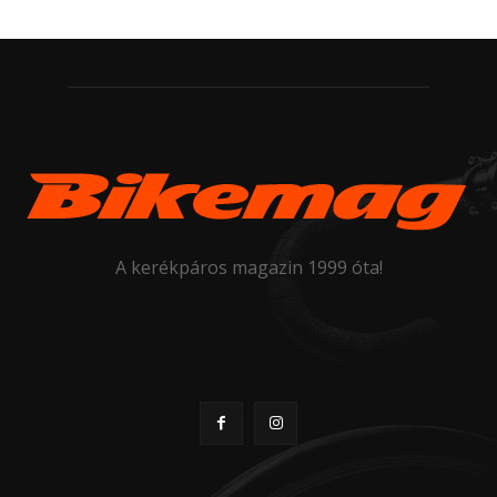
A kerékpáros magazin 1999 óta!