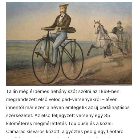
Talán még érdemes néhány szót szólni az 1869-ben
megrendezett első velocipéd-versenyekről – lévén
innentől már ezen a néven emlegetik az új pedálhajtásos
szerkezetet. Az első feljegyzett verseny egy 35
kilométeres megmérettetés Toulouse és a közeli
Camarac kisváros között, a győztes pedig egy Léotard