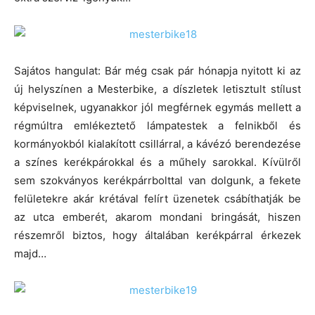
Sajátos hangulat: Bár még csak pár hónapja nyitott ki az
új helyszínen a Mesterbike, a díszletek letisztult stílust
képviselnek, ugyanakkor jól megférnek egymás mellett a
régmúltra emlékeztető lámpatestek a felnikből és
kormányokból kialakított csillárral, a kávézó berendezése
a színes kerékpárokkal és a műhely sarokkal. Kívülről
sem szokványos kerékpárrbolttal van dolgunk, a fekete
felületekre akár krétával felírt üzenetek csábíthatják be
az utca emberét, akarom mondani bringását, hiszen
részemről biztos, hogy általában kerékpárral érkezek
majd…