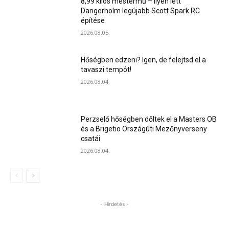
8,99 kilós mestermű – ilyen lett
Dangerholm legújabb Scott Spark RC
építése
2026.08.05.
Hőségben edzeni? Igen, de felejtsd el a
tavaszi tempót!
2026.08.04.
Perzselő hőségben dőltek el a Masters OB
és a Brigetio Országúti Mezőnyverseny
csatái
2026.08.04.
- Hirdetés -