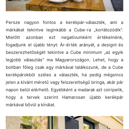
Persze nagyon fontos a kerékpár-választék, ami a
márkákat tekintve leginkább a Cube-ra „korlátozódik”.
Mielőtt azonban ezt negatívumként értékelnénk,
fogadjunk el újabb tényt: Ár-érték arányát, a designt és
beszerezhetőségét tekintve a Cube minimum „az egyik
legjobb választás” ma Magyarországon. Lehet, hogy a
boltban főleg csak egy márkával találkozunk, de a Cube
kerékpárokból széles a választék, ha pedig mégsincs
jelen a kívánt méretű vagy felszereltségű bringa, akár pár
napon belül elérhető. Egyébként a madarak azt csiripelik,
hogy a tervek szerint Hamarosan újabb kerékpár
márkával bővül a kínálat.