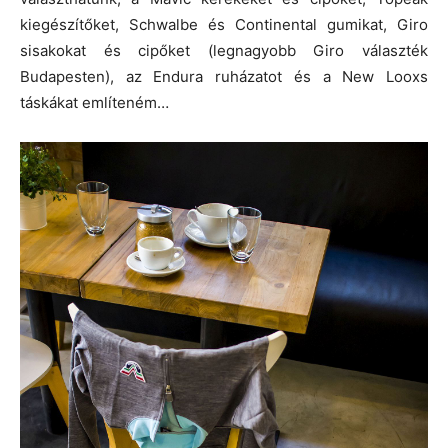
kiegészítőket, Schwalbe és Continental gumikat, Giro
sisakokat és cipőket (legnagyobb Giro választék
Budapesten), az Endura ruházatot és a New Looxs
táskákat említeném…