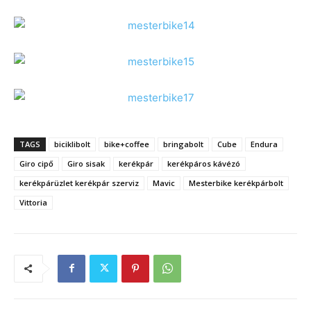
TAGS
biciklibolt
bike+coffee
bringabolt
Cube
Endura
Giro cipő
Giro sisak
kerékpár
kerékpáros kávézó
kerékpárüzlet kerékpár szerviz
Mavic
Mesterbike kerékpárbolt
Vittoria