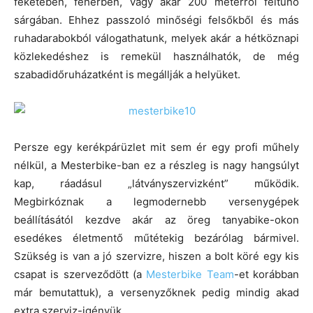
feketében, fehérben, vagy akár 200 méterről feltűnő
sárgában. Ehhez passzoló minőségi felsőkből és más
ruhadarabokból válogathatunk, melyek akár a hétköznapi
közlekedéshez is remekül használhatók, de még
szabadidőruházatként is megállják a helyüket.
Persze egy kerékpárüzlet mit sem ér egy profi műhely
nélkül, a Mesterbike-ban ez a részleg is nagy hangsúlyt
kap, ráadásul „látványszervizként” működik.
Megbirkóznak a legmodernebb versenygépek
beállításától kezdve akár az öreg tanyabike-okon
esedékes életmentő műtétekig bezárólag bármivel.
Szükség is van a jó szervizre, hiszen a bolt köré egy kis
csapat is szerveződött (a
Mesterbike Team
-et korábban
már bemutattuk), a versenyzőknek pedig mindig akad
extra szerviz-igényük…