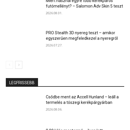
Miért használ egyre több kerékpáros
futómellényt? – Salomon Adv Skin 5 teszt
2026.08.01.
PRO Stealth 3D nyereg teszt – amikor
egyszerűen megfeledkezel a nyeregről
2026.07.27.
LEGFRISSEBB
Csődbe ment az Accell Hunland – leáll a
termelés a tószegi kerékpárgyárban
2026.08.06.