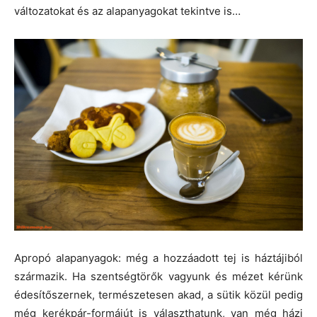
változatokat és az alapanyagokat tekintve is…
Apropó alapanyagok: még a hozzáadott tej is háztájiból
származik. Ha szentségtörők vagyunk és mézet kérünk
édesítőszernek, természetesen akad, a sütik közül pedig
még kerékpár-formájút is választhatunk, van még házi