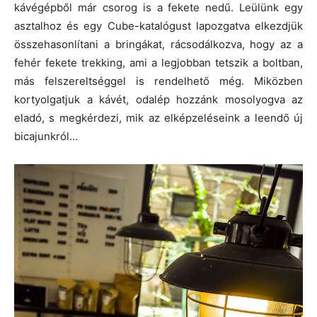
kávégépből már csorog is a fekete nedű. Leülünk egy
asztalhoz és egy Cube-katalógust lapozgatva elkezdjük
összehasonlítani a bringákat, rácsodálkozva, hogy az a
fehér fekete trekking, ami a legjobban tetszik a boltban,
más felszereltséggel is rendelhető még. Miközben
kortyolgatjuk a kávét, odalép hozzánk mosolyogva az
eladó, s megkérdezi, mik az elképzeléseink a leendő új
bicajunkról…