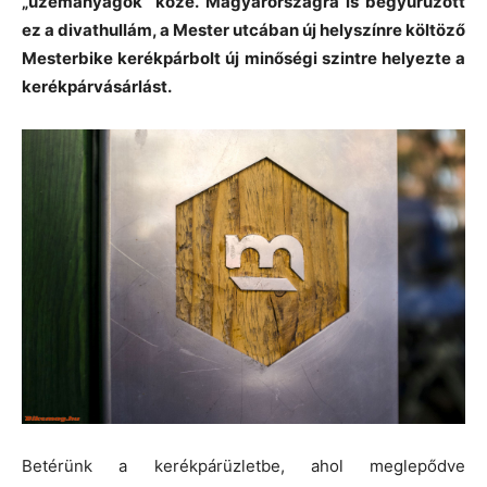
„üzemanyagok” közé. Magyarországra is begyűrűzött
ez a divathullám, a Mester utcában új helyszínre költöző
Mesterbike kerékpárbolt új minőségi szintre helyezte a
kerékpárvásárlást.
Betérünk a kerékpárüzletbe, ahol meglepődve