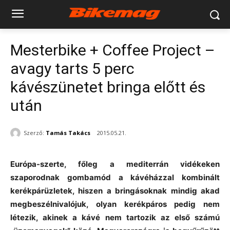
Mesterbike + Coffee Project –
avagy tarts 5 perc
kávészünetet bringa előtt és
után
Szerző:
Tamás Takács
2015.05.21.
Európa-szerte, főleg a mediterrán vidékeken
szaporodnak gombamód a kávéházzal kombinált
kerékpárüzletek, hiszen a bringásoknak mindig akad
megbeszélnivalójuk, olyan kerékpáros pedig nem
létezik, akinek a kávé nem tartozik az első számú