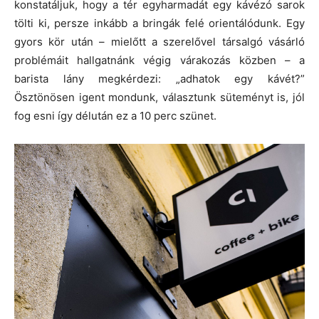
konstatáljuk, hogy a tér egyharmadát egy kávézó sarok
tölti ki, persze inkább a bringák felé orientálódunk. Egy
gyors kör után – mielőtt a szerelővel társalgó vásárló
problémáit hallgatnánk végig várakozás közben – a
barista lány megkérdezi: „adhatok egy kávét?”
Ösztönösen igent mondunk, választunk süteményt is, jól
fog esni így délután ez a 10 perc szünet.