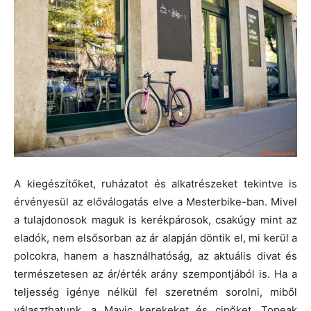
A kiegészítőket, ruházatot és alkatrészeket tekintve is
érvényesül az előválogatás elve a Mesterbike-ban. Mivel
a tulajdonosok maguk is kerékpárosok, csakúgy mint az
eladók, nem elsősorban az ár alapján döntik el, mi kerül a
polcokra, hanem a használhatóság, az aktuális divat és
természetesen az ár/érték arány szempontjából is. Ha a
teljesség igénye nélkül fel szeretném sorolni, miből
választhatunk, a Mavic kerekeket és cipőket, Topeak