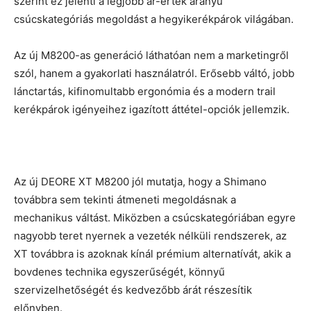
szerint ez jelenti a legjobb ár-érték arányú
csúcskategóriás megoldást a hegyikerékpárok világában.
Az új M8200-as generáció láthatóan nem a marketingről
szól, hanem a gyakorlati használatról. Erősebb váltó, jobb
lánctartás, kifinomultabb ergonómia és a modern trail
kerékpárok igényeihez igazított áttétel-opciók jellemzik.
Az új DEORE XT M8200 jól mutatja, hogy a Shimano
továbbra sem tekinti átmeneti megoldásnak a
mechanikus váltást. Miközben a csúcskategóriában egyre
nagyobb teret nyernek a vezeték nélküli rendszerek, az
XT továbbra is azoknak kínál prémium alternatívát, akik a
bovdenes technika egyszerűségét, könnyű
szervizelhetőségét és kedvezőbb árát részesítik
előnyben.