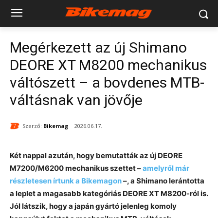
Megérkezett az új Shimano
DEORE XT M8200 mechanikus
váltószett – a bovdenes MTB-
váltásnak van jövője
Szerző:
Bikemag
2026.06.17.
Két nappal azután, hogy bemutatták az új DEORE
M7200/M6200 mechanikus szettet –
amelyről már
részletesen írtunk a Bikemagon
–, a Shimano lerántotta
a leplet a magasabb kategóriás DEORE XT M8200-ról is.
Jól látszik, hogy a japán gyártó jelenleg komoly