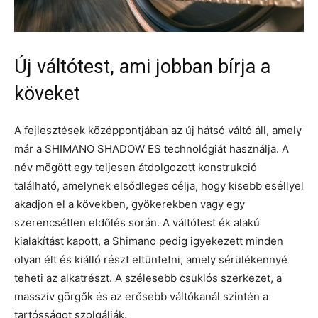
Új váltótest, ami jobban bírja a
köveket
A fejlesztések középpontjában az új hátsó váltó áll, amely
már a SHIMANO SHADOW ES technológiát használja. A
név mögött egy teljesen átdolgozott konstrukció
található, amelynek elsődleges célja, hogy kisebb eséllyel
akadjon el a kövekben, gyökerekben vagy egy
szerencsétlen eldőlés során. A váltótest ék alakú
kialakítást kapott, a Shimano pedig igyekezett minden
olyan élt és kiálló részt eltüntetni, amely sérülékennyé
teheti az alkatrészt. A szélesebb csuklós szerkezet, a
masszív görgők és az erősebb váltókanál szintén a
tartósságot szolgálják.