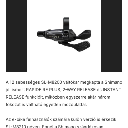
A 12 sebességes SL-M8200 váltókar megkapta a Shimano
jól ismert RAPIDFIRE PLUS, 2-WAY RELEASE és INSTANT
RELEASE funkcióit, miközben egyszerre akár három
fokozat is váltható egyetlen mozdulattal.
Az e-bike felhasználók számára külön verzió is érkezik
SL-M8210 néven. Ennél a Shimano szándékosan