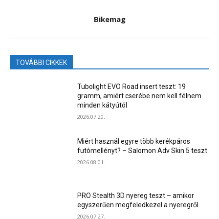
Bikemag
TOVÁBBI CIKKEK
Tubolight EVO Road insert teszt: 19
gramm, amiért cserébe nem kell félnem
minden kátyútól
2026.07.20.
Miért használ egyre több kerékpáros
futómellényt? – Salomon Adv Skin 5 teszt
2026.08.01.
PRO Stealth 3D nyereg teszt – amikor
egyszerűen megfeledkezel a nyeregről
2026.07.27.