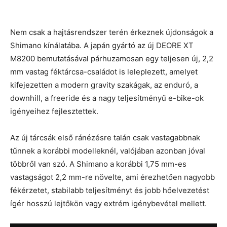
Nem csak a hajtásrendszer terén érkeznek újdonságok a
Shimano kínálatába. A japán gyártó az új DEORE XT
M8200 bemutatásával párhuzamosan egy teljesen új, 2,2
mm vastag féktárcsa-családot is leleplezett, amelyet
kifejezetten a modern gravity szakágak, az enduró, a
downhill, a freeride és a nagy teljesítményű e-bike-ok
igényeihez fejlesztettek.
Az új tárcsák első ránézésre talán csak vastagabbnak
tűnnek a korábbi modelleknél, valójában azonban jóval
többről van szó. A Shimano a korábbi 1,75 mm-es
vastagságot 2,2 mm-re növelte, ami érezhetően nagyobb
fékérzetet, stabilabb teljesítményt és jobb hőelvezetést
ígér hosszú lejtőkön vagy extrém igénybevétel mellett.