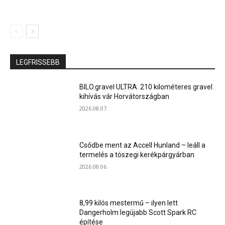
LEGFRISSEBB
BILO.gravel ULTRA: 210 kilométeres gravel
kihívás vár Horvátországban
2026.08.07.
Csődbe ment az Accell Hunland – leáll a
termelés a tószegi kerékpárgyárban
2026.08.06.
8,99 kilós mestermű – ilyen lett
Dangerholm legújabb Scott Spark RC
építése