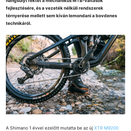
hangsúlyt fektet a mechanikus MTB-váltások
fejlesztésére, és a vezeték nélküli rendszerek
térnyerése mellett sem kíván lemondani a bovdenes
technikáról.
A Shimano 1 évvel ezelőtt mutatta be az új
XTR M9200