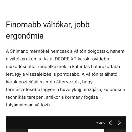
Finomabb váltókar, jobb
ergonómia
A Shimano mérnökei nemcsak a váltón dolgoztak, hanem
a váltókarokon is. Az új DEORE XT karok rövidebb
működési úttal rendelkeznek, a kattintás határozottabb
lett, így a visszajelzés is pontosabb. A váltón található
karok pozícióját szintén áttervezték, hogy
természetesebb legyen a hüvelykujj mozgása, különösen
technikás terepen, amikor a kormány fogása
folyamatosan változik.
1
of 5