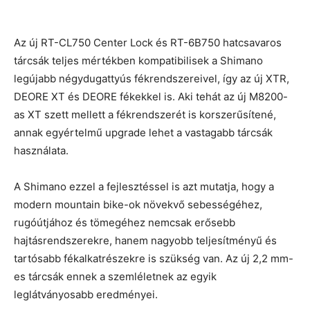
Az új RT-CL750 Center Lock és RT-6B750 hatcsavaros
tárcsák teljes mértékben kompatibilisek a Shimano
legújabb négydugattyús fékrendszereivel, így az új XTR,
DEORE XT és DEORE fékekkel is. Aki tehát az új M8200-
as XT szett mellett a fékrendszerét is korszerűsítené,
annak egyértelmű upgrade lehet a vastagabb tárcsák
használata.
A Shimano ezzel a fejlesztéssel is azt mutatja, hogy a
modern mountain bike-ok növekvő sebességéhez,
rugóútjához és tömegéhez nemcsak erősebb
hajtásrendszerekre, hanem nagyobb teljesítményű és
tartósabb fékalkatrészekre is szükség van. Az új 2,2 mm-
es tárcsák ennek a szemléletnek az egyik
leglátványosabb eredményei.