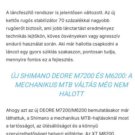
A láncfeszítő rendszer is jelentősen változott. Az új
kettős rugós stabilizátor 70 százalékkal nagyobb
rugóerőt biztosít, ami jobb lánctartást eredményez
technikás lejtőkön, köves ösvényeken vagy agresszív
enduró használat során. Aki már hallotta csapkodni a
láncot egy gyors sziklás szakaszon, pontosan tudja,
mennyire fontos ez a fejlesztés.
ÚJ SHIMANO DEORE M7200 ÉS M6200: A
MECHANIKUS MTB VÁLTÁS MÉG NEM
HALOTT
Ahogy azt az új DEORE M7200/M6200 bemutatásakor már
láthattuk, a Shimano a mechanikus MTB-hajtásoknál most
a tartósságot, az ütésállóságot és a könnyű
szervizelhetőséget helyezi előtérbe. Az XT M8200