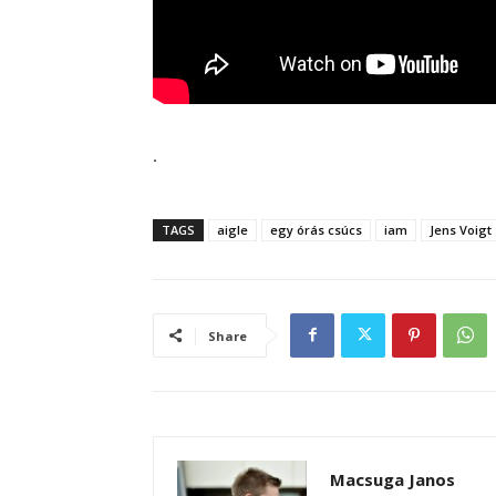
.
TAGS
aigle
egy órás csúcs
iam
Jens Voigt
Share
Macsuga Janos