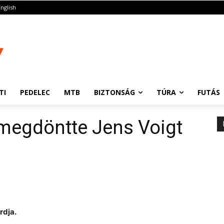
English
TI
PEDELEC
MTB
BIZTONSÁG
TÚRA
FUTÁS
 megdöntte Jens Voigt
rdja.