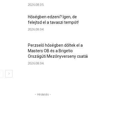
2026.08.05.
Hőségben edzeni? Igen, de
felejtsd el a tavaszi tempót!
2026.08.04.
Perzselő hőségben dőltek el a
Masters OB és a Brigetio
Országúti Mezőnyverseny csatái
2026.08.04.
- Hirdetés -