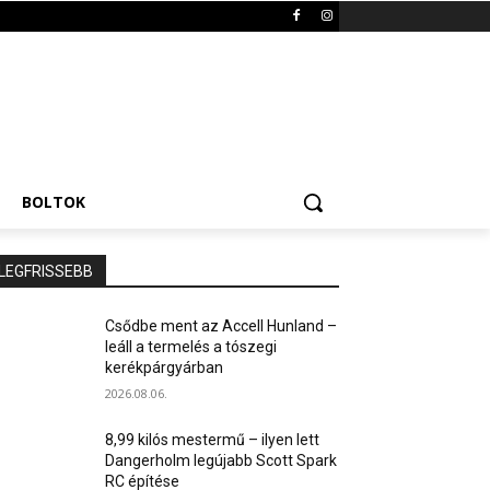
BOLTOK
LEGFRISSEBB
Csődbe ment az Accell Hunland –
leáll a termelés a tószegi
kerékpárgyárban
2026.08.06.
8,99 kilós mestermű – ilyen lett
Dangerholm legújabb Scott Spark
RC építése