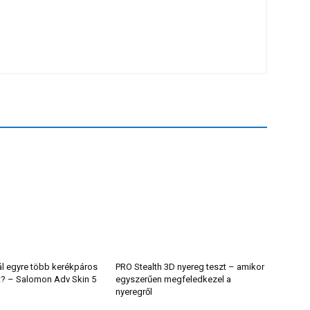
ál egyre több kerékpáros
PRO Stealth 3D nyereg teszt – amikor
t? – Salomon Adv Skin 5
egyszerűen megfeledkezel a
nyeregről