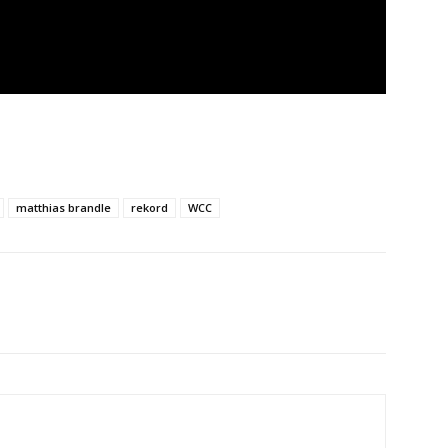
matthias brandle
rekord
WCC