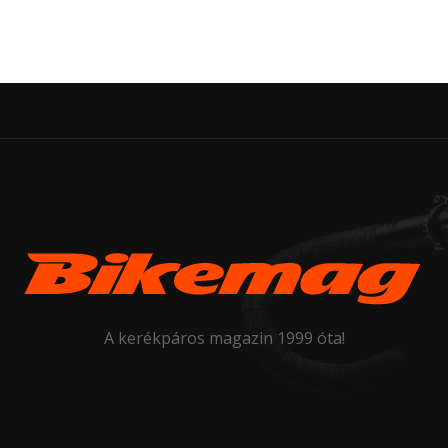
A kerékpáros magazin 1999 óta!