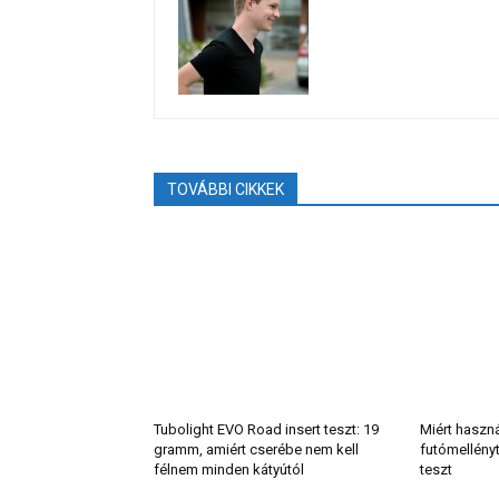
TOVÁBBI CIKKEK
Tubolight EVO Road insert teszt: 19
Miért haszn
gramm, amiért cserébe nem kell
futómellény
félnem minden kátyútól
teszt