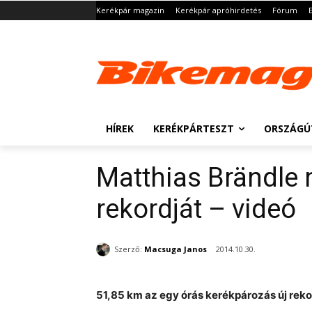
Kerékpár magazin
Kerékpár apróhirdetés
Fórum
HÍREK
KERÉKPÁRTESZT
ORSZÁGÚ
Matthias Brändle
rekordját – videó
Szerző:
Macsuga Janos
2014.10.30.
51,85 km az egy órás kerékpározás új reko