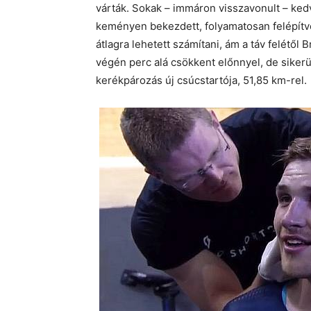
várták. Sokak – immáron visszavonult – ked
keményen bekezdett, folyamatosan felépítv
átlagra lehetett számítani, ám a táv felétől 
végén perc alá csökkent előnnyel, de sikerü
kerékpározás új csúcstartója, 51,85 km-rel.