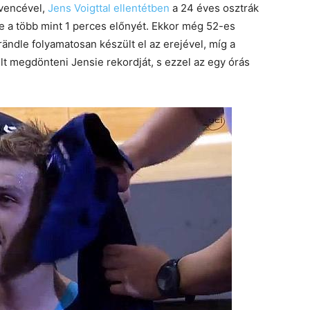
vencével,
Jens Voigttal ellentétben
a 24 éves osztrák
e a több mint 1 perces előnyét. Ekkor még 52-es
Brändle folyamatosan készült el az erejével, míg a
lt megdönteni Jensie rekordját, s ezzel az egy órás