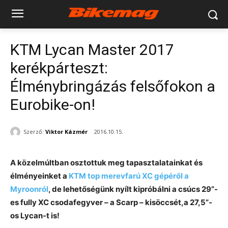
KTM Lycan Master 2017
kerékpárteszt:
Élménybringázás felsőfokon a
Eurobike-on!
Szerző:
Viktor Kázmér
2016.10.15.
A közelmúltban osztottuk meg tapasztalatainkat és
élményeinket a
KTM top merevfarú XC gépéről a
Myroonról
, de lehetőségünk nyílt kipróbálni a csúcs 29”-
es fully XC csodafegyver – a Scarp – kisöccsét,a 27,5”-
os Lycan-t is!