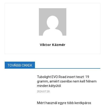
Viktor Kázmér
TOVÁBBI CIKKEK
Tubolight EVO Road insert teszt: 19
gramm, amiért cserébe nem kell félnem
minden kátyútól
2026.07.20.
Miért használ egyre több kerékpáros