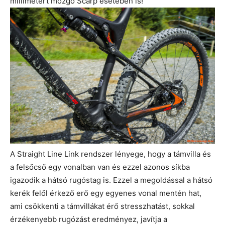
millimétert mozgó Scarp esetében is!
A Straight Line Link rendszer lényege, hogy a támvilla és
a felsőcső egy vonalban van és ezzel azonos síkba
igazodik a hátsó rugóstag is. Ezzel a megoldással a hátsó
kerék felől érkező erő egy egyenes vonal mentén hat,
ami csökkenti a támvillákat érő stresszhatást, sokkal
érzékenyebb rugózást eredményez, javítja a