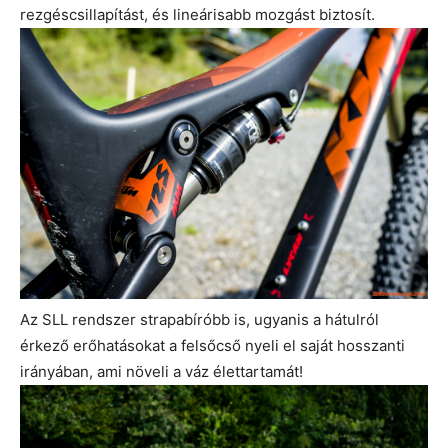
rezgéscsillapítást, és lineárisabb mozgást biztosít.
Az SLL rendszer strapabíróbb is, ugyanis a hátulról
érkező erőhatásokat a felsőcső nyeli el saját hosszanti
irányában, ami növeli a váz élettartamát!