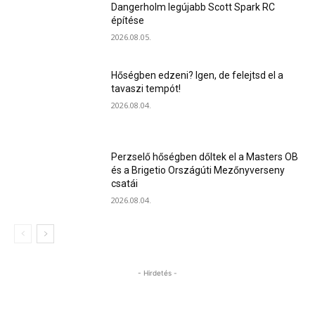
Dangerholm legújabb Scott Spark RC
építése
2026.08.05.
Hőségben edzeni? Igen, de felejtsd el a
tavaszi tempót!
2026.08.04.
Perzselő hőségben dőltek el a Masters OB
és a Brigetio Országúti Mezőnyverseny
csatái
2026.08.04.
- Hirdetés -