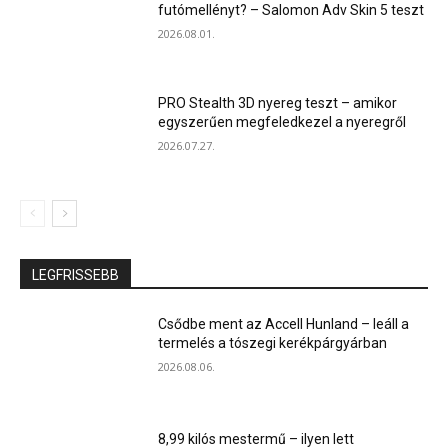
futómellényt? – Salomon Adv Skin 5 teszt
2026.08.01.
PRO Stealth 3D nyereg teszt – amikor
egyszerűen megfeledkezel a nyeregről
2026.07.27.
LEGFRISSEBB
Csődbe ment az Accell Hunland – leáll a
termelés a tószegi kerékpárgyárban
2026.08.06.
8,99 kilós mestermű – ilyen lett