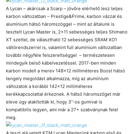
A Lycan – akárcsak a Scarp – jövőre elérhető lesz teljes
karbon változatban – Prestige&Prime, karbon vázzal és
alumínium hátsó háromszöggel – mint az általunk is
tesztelt Lycan Master is, 2×11 sebességes teljes Shimano
XT szettel, de választható 12 sebességes SRAM XO1
váltórendszerrel is, valamint full alumínium változatban
további négyféle felszereltséggel – természetesen
mindegyik belső kábelvezetéssel. 2017-ben minden
karbon modell a merev 148×12 milliméteres Boost hátsó
tengely megoldást alkalmazza, míg az alumínium
változatok a korábbi 142×12 milliméteres
kerékkapcsolattal érkeznek. A hátsó háromszöget már
eleve úgy alakították ki, hogy 3”-os gumival is
kompatibilis legyen, ami már a 27+ szabványnak felel
meg.
A teszt alá vetett KTM Lycan Masterünk karbon első és