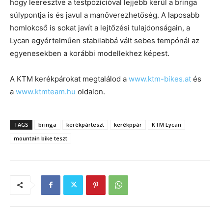
hogy leeresztve a testpozícióval lejjebb kerül a bringa
súlypontja is és javul a manőverezhetőség. A laposabb
homlokcső is sokat javít a lejtőzési tulajdonságain, a
Lycan egyértelműen stabilabbá vált sebes tempónál az
egyenesekben a korábbi modellekhez képest.
A KTM kerékpárokat megtalálod a
www.ktm-bikes.at
és
a
www.ktmteam.hu
oldalon.
TAGS
bringa
kerékpárteszt
kerékppár
KTM Lycan
mountain bike teszt