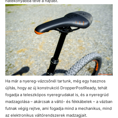
hatékonyabbá téve a hajtást.
Ha már a nyereg-vázcsőnél tartunk, még egy hasznos
újítás, hogy az új konstrukció DropperPostReady, tehát
fogadja a teleszkópos nyeregrudakat is, és a nyeregrúd
madzagolása – akárcsak a váltó- és fékkábelek – a vázban
futnak végig rejtve, ami fogadja mind a mechanikus, mind
az elektronikus váltórendszerek madzagjait.