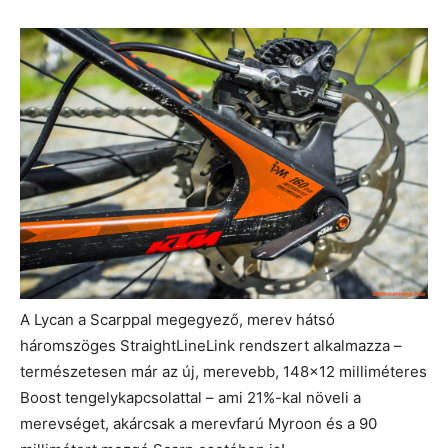
A Lycan a Scarppal megegyező, merev hátsó
háromszöges StraightLineLink rendszert alkalmazza –
természetesen már az új, merevebb, 148×12 milliméteres
Boost tengelykapcsolattal – ami 21%-kal növeli a
merevséget, akárcsak a merevfarú Myroon és a 90