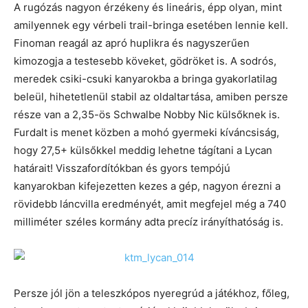
A rugózás nagyon érzékeny és lineáris, épp olyan, mint
amilyennek egy vérbeli trail-bringa esetében lennie kell.
Finoman reagál az apró huplikra és nagyszerűen
kimozogja a testesebb köveket, gödröket is. A sodrós,
meredek csiki-csuki kanyarokba a bringa gyakorlatilag
beleül, hihetetlenül stabil az oldaltartása, amiben persze
része van a 2,35-ös Schwalbe Nobby Nic külsőknek is.
Furdalt is menet közben a mohó gyermeki kíváncsiság,
hogy 27,5+ külsőkkel meddig lehetne tágítani a Lycan
határait! Visszafordítókban és gyors tempójú
kanyarokban kifejezetten kezes a gép, nagyon érezni a
rövidebb láncvilla eredményét, amit megfejel még a 740
milliméter széles kormány adta precíz irányíthatóság is.
Persze jól jön a teleszkópos nyeregrúd a játékhoz, főleg,