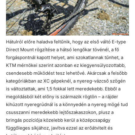
Hátulról előre haladva feltűnik, hogy az első váltó E-type
Direct Mount rögzítése a hátsó lengőkar tövénél, a fő
forgáspontnál kapott helyet, ami szokatlannak tűnhet, a
KTM mérnökei szerint azonban ez kiegyensúlyozottabb,
csendesebb működést tesz lehetővé. Akárcsak a felsőbb
kategóriákban az XC gépeknél, a nyereg-vázcső szögén
is változtattak, ami 1,5 fokkal lett meredekebb. Ebből a
megoldásból két előny is származik rögtön – a rájder
kihúzott nyeregrúdnál is a könnyedén a nyereg mögé tud
csusszanni meredekebb lejtőszakaszokon, plusz a
bringás pozíciója közelebb kerül a középcsapágy
függőleges síkjához, javítva ezzel az erőátvitelt és