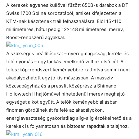
A kerekek egyenes küllővel fűzött 650B-s darabok a DT
Swiss 1700 Spline sorozatából, amiket kifejezetten a
KTM-nek készítenek trail felhasználásra. Elől 15×110
milliméteres, hátul pedig 12×148 milliméteres, merev,
Boost-rendszerű agyakkal.
A szükséges beállításokat – nyeregmagasság, kerék- és
teló nyomás – egy lankás emelkedő volt az első cél. A
teleszkóp-rendszert keményebbre kattintva semmi nem
akadályozhatott egy jó kis mászásban. A masszív
közcsapágyház és a pressfit középrész a Shimano
Hollowtech II hajtóművel hihetetlenül merev meghajtó
egységet alkot együtt. A telók keményebb állásban
finoman gördülnek át felfelé az akadályokon,
energiaveszteség gyakorlatilag alig-alig érzékelhető és a
kerekek is folyamatosan és biztosan tapadtak a talajhoz.