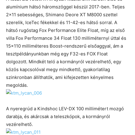
alumínium hátsó háromszöggel készül 2017-ben. Teljes
2×11 sebességes, Shimano Deore XT M8000 szettel
szerelik, IceTec fékekkel és 11-42-es hátsó sorral. A
hátsó rugóstag Fox Performance Elite Float, míg az első
villa Fox Performance 34 Float 130 milliméternyi úttal és
15×110 milliméteres Boost–rendszerű elsőaggyal, ám a
tesztpéldányunkban még egy F32-es FOX Float
dolgozott. Mindkét teló a kormányról vezérelhető, egy
közös kapcsolóval megy mindkettő, gyakorlatilag
szinkronban állíthatók, ami kifejezetten kényelmes
megoldás.
A nyeregrúd a Kindshoc LEV-DX 100 millimétert mozgó
darabja, és akárcsak a teleszkópok, a kormányról
vezérelhető.