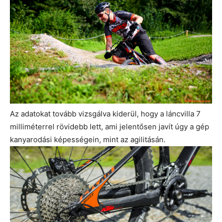
Az adatokat tovább vizsgálva kiderül, hogy a láncvilla 7
milliméterrel rövidebb lett, ami jelentősen javít úgy a gép
kanyarodási képességein, mint az agilitásán.