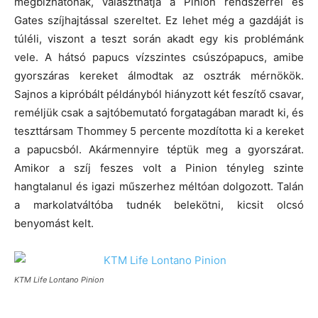
megbízhatónak, választhatja a Pinion rendszerrel és
Gates szíjhajtással szereltet. Ez lehet még a gazdáját is
túléli, viszont a teszt során akadt egy kis problémánk
vele. A hátsó papucs vízszintes csúszópapucs, amibe
gyorszáras kereket álmodtak az osztrák mérnökök.
Sajnos a kipróbált példányból hiányzott két feszítő csavar,
reméljük csak a sajtóbemutató forgatagában maradt ki, és
teszttársam Thommey 5 percente mozdította ki a kereket
a papucsból. Akármennyire téptük meg a gyorszárat.
Amikor a szíj feszes volt a Pinion tényleg szinte
hangtalanul és igazi műszerhez méltóan dolgozott. Talán
a markolatváltóba tudnék belekötni, kicsit olcsó
benyomást kelt.
KTM Life Lontano Pinion