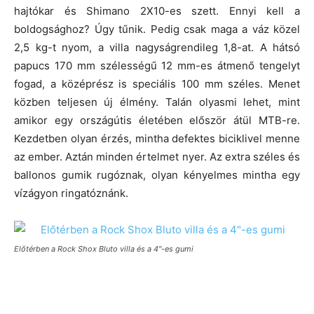
hajtókar és Shimano 2X10-es szett. Ennyi kell a
boldogsághoz? Úgy tűnik. Pedig csak maga a váz közel
2,5 kg-t nyom, a villa nagyságrendileg 1,8-at. A hátsó
papucs 170 mm szélességű 12 mm-es átmenő tengelyt
fogad, a középrész is speciális 100 mm széles. Menet
közben teljesen új élmény. Talán olyasmi lehet, mint
amikor egy országútis életében először átül MTB-re.
Kezdetben olyan érzés, mintha defektes biciklivel menne
az ember. Aztán minden értelmet nyer. Az extra széles és
ballonos gumik rugóznak, olyan kényelmes mintha egy
vízágyon ringatóznánk.
Előtérben a Rock Shox Bluto villa és a 4″-es gumi