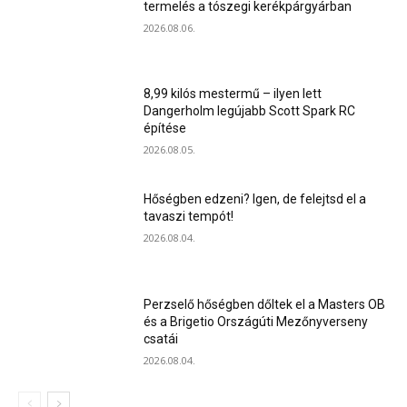
termelés a tószegi kerékpárgyárban
2026.08.06.
8,99 kilós mestermű – ilyen lett
Dangerholm legújabb Scott Spark RC
építése
2026.08.05.
Hőségben edzeni? Igen, de felejtsd el a
tavaszi tempót!
2026.08.04.
Perzselő hőségben dőltek el a Masters OB
és a Brigetio Országúti Mezőnyverseny
csatái
2026.08.04.