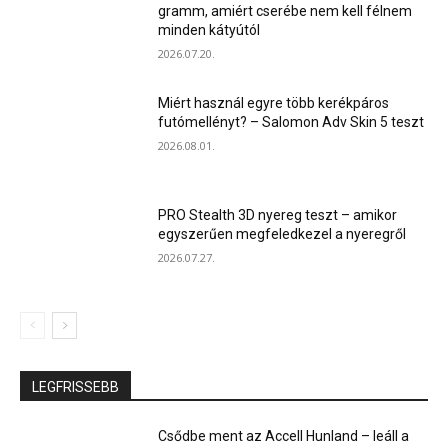
gramm, amiért cserébe nem kell félnem
minden kátyútól
2026.07.20.
Miért használ egyre több kerékpáros
futómellényt? – Salomon Adv Skin 5 teszt
2026.08.01.
PRO Stealth 3D nyereg teszt – amikor
egyszerűen megfeledkezel a nyeregről
2026.07.27.
LEGFRISSEBB
Csődbe ment az Accell Hunland – leáll a