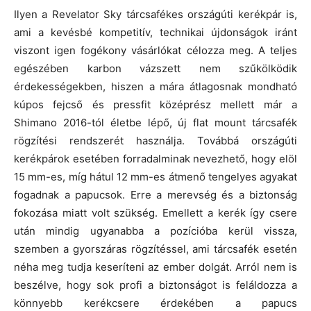
Ilyen a Revelator Sky tárcsafékes országúti kerékpár is,
ami a kevésbé kompetitív, technikai újdonságok iránt
viszont igen fogékony vásárlókat célozza meg. A teljes
egészében karbon vázszett nem szűkölködik
érdekességekben, hiszen a mára átlagosnak mondható
kúpos fejcső és pressfit középrész mellett már a
Shimano 2016-tól életbe lépő, új flat mount tárcsafék
rögzítési rendszerét használja. Továbbá országúti
kerékpárok esetében forradalminak nevezhető, hogy elöl
15 mm-es, míg hátul 12 mm-es átmenő tengelyes agyakat
fogadnak a papucsok. Erre a merevség és a biztonság
fokozása miatt volt szükség. Emellett a kerék így csere
után mindig ugyanabba a pozícióba kerül vissza,
szemben a gyorszáras rögzítéssel, ami tárcsafék esetén
néha meg tudja keseríteni az ember dolgát. Arról nem is
beszélve, hogy sok profi a biztonságot is feláldozza a
könnyebb kerékcsere érdekében a papucs