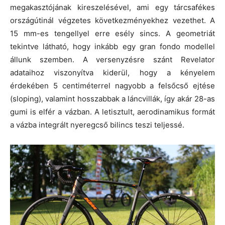
megakasztójának kireszelésével, ami egy tárcsafékes
országútinál végzetes következményekhez vezethet. A
15 mm-es tengellyel erre esély sincs. A geometriát
tekintve látható, hogy inkább egy gran fondo modellel
állunk szemben. A versenyzésre szánt Revelator
adataihoz viszonyítva kiderül, hogy a kényelem
érdekében 5 centiméterrel nagyobb a felsőcső ejtése
(sloping), valamint hosszabbak a láncvillák, így akár 28-as
gumi is elfér a vázban. A letisztult, aerodinamikus formát
a vázba integrált nyeregcső bilincs teszi teljessé.