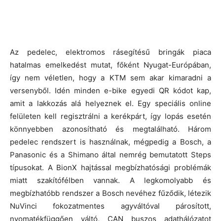
Az pedelec, elektromos rásegítésű bringák piaca
hatalmas emelkedést mutat, főként Nyugat-Európában,
így nem véletlen, hogy a KTM sem akar kimaradni a
versenyből. Idén minden e-bike egyedi QR kódot kap,
amit a lakkozás alá helyeznek el. Egy speciális online
felületen kell regisztrálni a kerékpárt, így lopás esetén
könnyebben azonosítható és megtalálható. Három
pedelec rendszert is használnak, mégpedig a Bosch, a
Panasonic és a Shimano által nemrég bemutatott Steps
típusokat. A BionX hajtással megbízhatósági problémák
miatt szakítófélben vannak. A legkomolyabb és
megbízhatóbb rendszer a Bosch nevéhez fűződik, létezik
NuVinci fokozatmentes agyváltóval párosított,
nyomatékfüggően váltó, CAN buszos adathálózatot