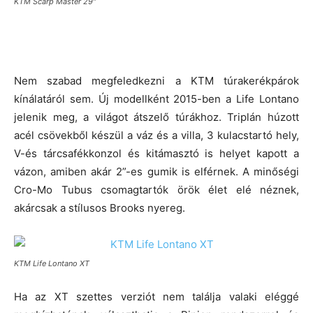
KTM Scarp Master 29″
Nem szabad megfeledkezni a KTM túrakerékpárok
kínálatáról sem. Új modellként 2015-ben a Life Lontano
jelenik meg, a világot átszelő túrákhoz. Triplán húzott
acél csövekből készül a váz és a villa, 3 kulacstartó hely,
V-és tárcsafékkonzol és kitámasztó is helyet kapott a
vázon, amiben akár 2”-es gumik is elférnek. A minőségi
Cro-Mo Tubus csomagtartók örök élet elé néznek,
akárcsak a stílusos Brooks nyereg.
KTM Life Lontano XT
Ha az XT szettes verziót nem találja valaki eléggé