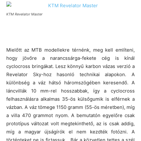
KTM Revelator Master
Mielőtt az MTB modellekre térnénk, meg kell említeni,
hogy jövőre a narancssárga-fekete cég is kínál
cyclocross bringákat. Lesz könnyű karbon vázas verzió a
Revelator Sky-hoz hasonló technikai alapokon. A
különbség a váz hátsó háromszögében keresendő. A
láncvillák 10 mm-rel hosszabbak, így a cyclocross
felhasználásra alkalmas 35-ös külsőgumik is elférnek a
vázban. A váz tömege 1150 gramm (55-ös méretben), míg
a villa 470 grammot nyom. A bemutatón egyelőre csak
prototípus változat volt megtekinthető, az is csak addig,
míg a magyar újságírók el nem kezdték fotózni. A
történteket ne is firtassuk… Bár a közvetlen tettes a szél