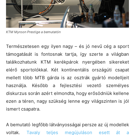
KTM Myroon Prestige a bemutatón
Természetesen egy ilyen nagy – és jó nevű cég a sport
támogatását is fontosnak tartja, így szerte a világban
találkozhatunk KTM kerékpárok nyergében sikereket
elérő sportolókkal. Két kontinentális országúti csapat
mellett több MTB gárda is az osztrák gyártó modelljeit
használja. Később a fejlesztési vezető személyes
diskurzus során azért elmondta, hogy erősödniük kellene
ezen a téren, nagy szükség lenne egy világszinten is jól
ismert csapatra.
A bemutató legfőbb látványosságai persze az új modellek
voltak.
Tavaly teljes megújuláson esett át a