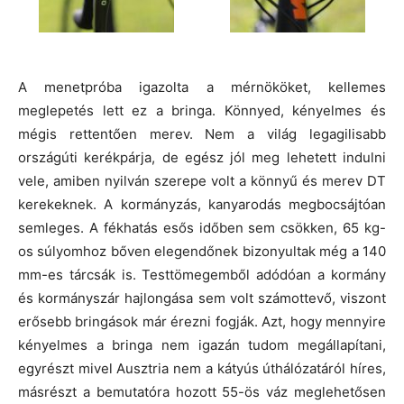
A menetpróba igazolta a mérnököket, kellemes
meglepetés lett ez a bringa. Könnyed, kényelmes és
mégis rettentően merev. Nem a világ legagilisabb
országúti kerékpárja, de egész jól meg lehetett indulni
vele, amiben nyilván szerepe volt a könnyű és merev DT
kerekeknek. A kormányzás, kanyarodás megbocsájtóan
semleges. A fékhatás esős időben sem csökken, 65 kg-
os súlyomhoz bőven elegendőnek bizonyultak még a 140
mm-es tárcsák is. Testtömegemből adódóan a kormány
és kormányszár hajlongása sem volt számottevő, viszont
erősebb bringások már érezni fogják. Azt, hogy mennyire
kényelmes a bringa nem igazán tudom megállapítani,
egyrészt mivel Ausztria nem a kátyús úthálózatáról híres,
másrészt a bemutatóra hozott 55-ös váz meglehetősen