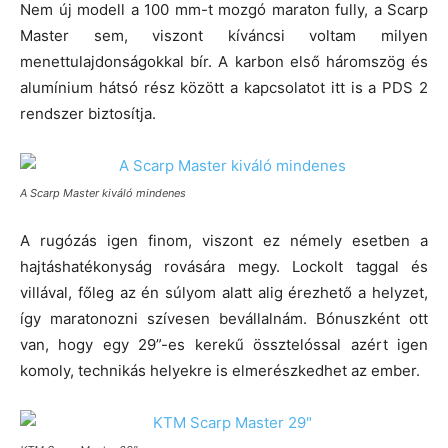
Nem új modell a 100 mm-t mozgó maraton fully, a Scarp
Master sem, viszont kíváncsi voltam milyen
menettulajdonságokkal bír. A karbon első háromszög és
alumínium hátsó rész között a kapcsolatot itt is a PDS 2
rendszer biztosítja.
A Scarp Master kiváló mindenes
A rugózás igen finom, viszont ez némely esetben a
hajtáshatékonyság rovására megy. Lockolt taggal és
villával, főleg az én súlyom alatt alig érezhető a helyzet,
így maratonozni szívesen bevállalnám. Bónuszként ott
van, hogy egy 29”-es kerekű össztelóssal azért igen
komoly, technikás helyekre is elmerészkedhet az ember.