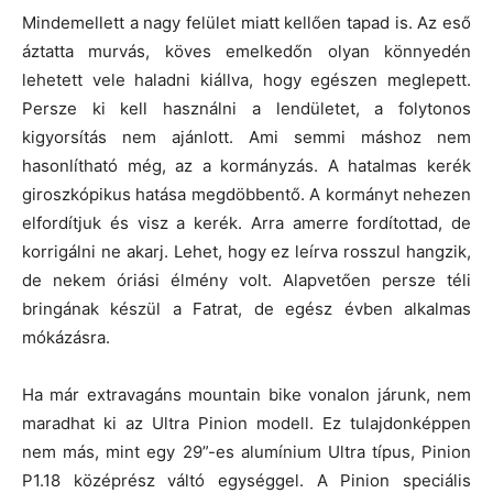
Mindemellett a nagy felület miatt kellően tapad is. Az eső
áztatta murvás, köves emelkedőn olyan könnyedén
lehetett vele haladni kiállva, hogy egészen meglepett.
Persze ki kell használni a lendületet, a folytonos
kigyorsítás nem ajánlott. Ami semmi máshoz nem
hasonlítható még, az a kormányzás. A hatalmas kerék
giroszkópikus hatása megdöbbentő. A kormányt nehezen
elfordítjuk és visz a kerék. Arra amerre fordítottad, de
korrigálni ne akarj. Lehet, hogy ez leírva rosszul hangzik,
de nekem óriási élmény volt. Alapvetően persze téli
bringának készül a Fatrat, de egész évben alkalmas
mókázásra.
Ha már extravagáns mountain bike vonalon járunk, nem
maradhat ki az Ultra Pinion modell. Ez tulajdonképpen
nem más, mint egy 29”-es alumínium Ultra típus, Pinion
P1.18 középrész váltó egységgel. A Pinion speciális