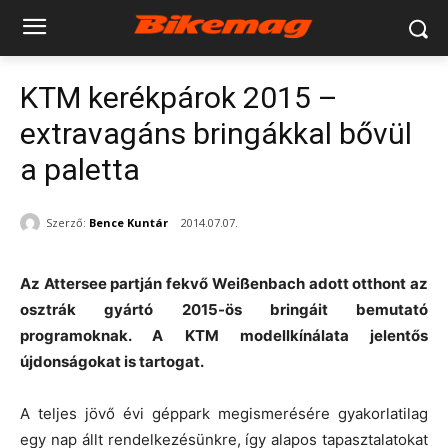
KTM kerékpárok 2015 –
extravagáns bringákkal bővül
a paletta
Szerző:
Bence Kuntár
2014.07.07.
Az Attersee partján fekvő Weißenbach adott otthont az
osztrák gyártó 2015-ös bringáit bemutató
programoknak. A KTM modellkínálata jelentős
újdonságokat is tartogat.
A teljes jövő évi géppark megismerésére gyakorlatilag
egy nap állt rendelkezésünkre, így alapos tapasztalatokat