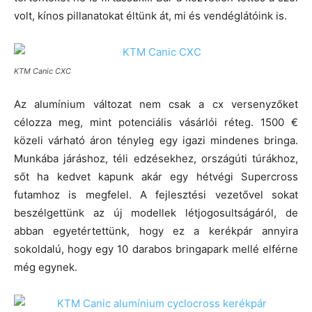
volt, kínos pillanatokat éltünk át, mi és vendéglátóink is.
KTM Canic CXC
Az alumínium változat nem csak a cx versenyzőket
célozza meg, mint potenciális vásárlói réteg. 1500 €
közeli várható áron tényleg egy igazi mindenes bringa.
Munkába járáshoz, téli edzésekhez, országúti túrákhoz,
sőt ha kedvet kapunk akár egy hétvégi Supercross
futamhoz is megfelel. A fejlesztési vezetővel sokat
beszélgettünk az új modellek létjogosultságáról, de
abban egyetértettünk, hogy ez a kerékpár annyira
sokoldalú, hogy egy 10 darabos bringapark mellé elférne
még egynek.