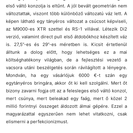
első váltó konzolja is eltűnt. A jól bevált geometrián nem
változtattak, viszont több különböző változatú váz lett. A
képen látható egy tányéros változat a csúcsot képviseli,
az M9000-es XTR szettel és RS-1 villával. Létezik Di2
verzió, valamint direct pull első átdobókhoz készített váz
is. 27,5”-es és 29”-es méretben is. Kicsit értetlenül
álltunk a dolog előtt, hogy lehetséges ez a mai
költséghatékony világban, de a fejlesztési vezető a
vacsora utáni beszélgetés során rávilágított a lényegre.
Mondván, ha egy vásárlójuk 6000 €-t szán egy
egytányéros bringára, akkor őt ki kell szolgálni. Mert őt
bizony zavarni fogja ott az a felesleges első váltó konzol,
mert csúnya, mert beleakad egy faág, mert ő közel 2
millió forintnyi összeget áldozott álmai gépére. Ezzel a
magyarázattal egyszerűen nem lehet vitatkozni, csak
elismerni a perfekcionizmust.