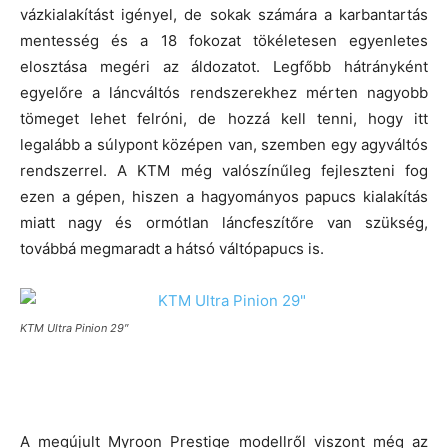
vázkialakítást igényel, de sokak számára a karbantartás
mentesség és a 18 fokozat tökéletesen egyenletes
elosztása megéri az áldozatot. Legfőbb hátrányként
egyelőre a láncváltós rendszerekhez mérten nagyobb
tömeget lehet felróni, de hozzá kell tenni, hogy itt
legalább a súlypont középen van, szemben egy agyváltós
rendszerrel. A KTM még valószínűleg fejleszteni fog
ezen a gépen, hiszen a hagyományos papucs kialakítás
miatt nagy és ormótlan láncfeszítőre van szükség,
továbbá megmaradt a hátsó váltópapucs is.
KTM Ultra Pinion 29″
A megújult Myroon Prestige modellről viszont még az