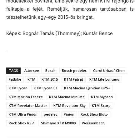
modellekkel bővíteni, amelyekre egy nem KTM rajongó is
felkapja a fejét. Reméljük, hamarosan tartósabban is
tesztelhetünk egy-egy 2015-ös bringát.
Képek: Bognár Tamás (Thommey); Kuntár Bence
.
TAGS
Attersee
Bosch
Bosch pedelec
Carol Urkauf-Chen
Fatbike
KTM
KTM 2015
KTM Fatrat
KTM Life Lontano
KTM Lycan
KTM Lycan LT
KTM Macina Egnition GPS+
KTM Macina Freeze
KTM Macina Mini Me
KTM Myroon
KTM Revelator Master
KTM Revelator Sky
KTM Scarp
KTM Ultra Pinion
pedelec
Pinion
Rock Shox Bluto
Rock Shox RS-1
Shimano XTR M9000
Weissenbach