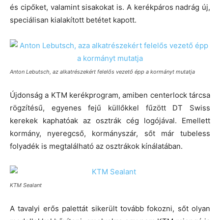
és cipőket, valamint sisakokat is. A kerékpáros nadrág új,
speciálisan kialakított betétet kapott.
Anton Lebutsch, az alkatrészekért felelős vezető épp a kormányt mutatja
Újdonság a KTM kerékprogram, amiben centerlock tárcsa
rögzítésű, egyenes fejű küllőkkel fűzött DT Swiss
kerekek kaphatóak az osztrák cég logójával. Emellett
kormány, nyeregcső, kormányszár, sőt már tubeless
folyadék is megtalálható az osztrákok kínálatában.
KTM Sealant
A tavalyi erős palettát sikerült tovább fokozni, sőt olyan