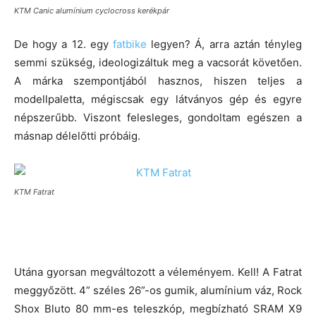
KTM Canic alumínium cyclocross kerékpár
De hogy a 12. egy
fatbike
legyen? Á, arra aztán tényleg
semmi szükség, ideologizáltuk meg a vacsorát követően.
A márka szempontjából hasznos, hiszen teljes a
modellpaletta, mégiscsak egy látványos gép és egyre
népszerűbb. Viszont felesleges, gondoltam egészen a
másnap délelőtti próbáig.
KTM Fatrat
Utána gyorsan megváltozott a véleményem. Kell! A Fatrat
meggyőzött. 4” széles 26”-os gumik, alumínium váz, Rock
Shox Bluto 80 mm-es teleszkóp, megbízható SRAM X9