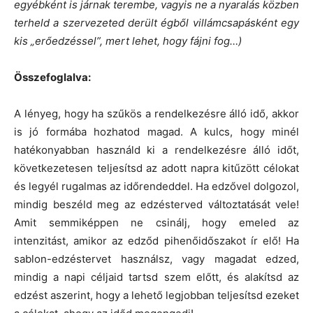
egyébként is járnak terembe, vagyis ne a nyaralás közben
terheld a szervezeted derült égből villámcsapásként egy
kis „erőedzéssel”, mert lehet, hogy fájni fog…)
Összefoglalva:
A lényeg, hogy ha szűkös a rendelkezésre álló idő, akkor
is jó formába hozhatod magad. A kulcs, hogy minél
hatékonyabban használd ki a rendelkezésre álló időt,
következetesen teljesítsd az adott napra kitűzött célokat
és legyél rugalmas az időrendeddel. Ha edzővel dolgozol,
mindig beszéld meg az edzésterved változtatását vele!
Amit semmiképpen ne csinálj, hogy emeled az
intenzitást, amikor az edződ pihenőidőszakot ír elő! Ha
sablon-edzéstervet használsz, vagy magadat edzed,
mindig a napi céljaid tartsd szem előtt, és alakítsd az
edzést aszerint, hogy a lehető legjobban teljesítsd ezeket