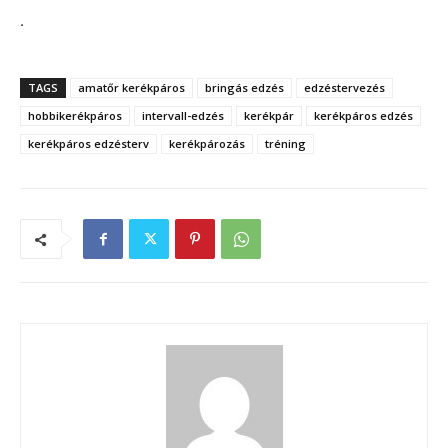
.
TAGS
amatőr kerékpáros
bringás edzés
edzéstervezés
hobbikerékpáros
intervall-edzés
kerékpár
kerékpáros edzés
kerékpáros edzésterv
kerékpározás
tréning