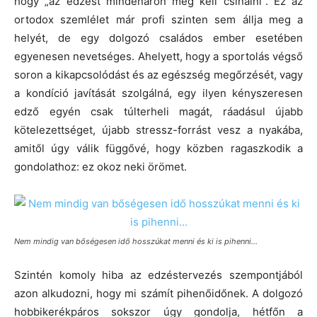
hogy „az edzést mindenáron meg kell csinálni”. Ez az
ortodox szemlélet már profi szinten sem állja meg a
helyét, de egy dolgozó családos ember esetében
egyenesen nevetséges. Ahelyett, hogy a sportolás végső
soron a kikapcsolódást és az egészség megőrzését, vagy
a kondíció javítását szolgálná, egy ilyen kényszeresen
edző egyén csak túlterheli magát, ráadásul újabb
kötelezettséget, újabb stressz-forrást vesz a nyakába,
amitől úgy válik függővé, hogy közben ragaszkodik a
gondolathoz: ez okoz neki örömet.
Nem mindig van bőségesen idő hosszúkat menni és ki is pihenni…
Szintén komoly hiba az edzéstervezés szempontjából
azon alkudozni, hogy mi számít pihenőidőnek. A dolgozó
hobbikerékpáros sokszor úgy gondolja, hétfőn a