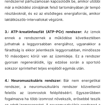
rendszerrel párhuzamosan kapcsolódik be, amikor utóbbi
már a működési zónájának felső tartományában jár tempó
résztávoknál, és ez az elsődleges energiaforrás, amikor
laktátküszöb-intervallokat végzünk.
3.: ATP-kreatinfoszfát (ATP-PCr) rendszer:
Az izmok
ennek a rendszernek a működése következtében
juthatnak a leggyorsabban energiához, ugyanakkor a
fáradtság is ekkor jelentkezik leggyorsabban, mindössze
10 másodperc körül van az üzemideje. Ez a rendszer
gyorsan regenerálódik, így edzése során a sportoló
sokszor sprintelhet teljes erejéből egymás után.
4.: Neuromuszkuláris rendszer:
Bár nem energetikai
rendszer, a neuromuszkuláris rendszer közvetlenül
felelős az izomrostok felépítéséért. Egyszerűbben
fogalmazva ha több izomrost növekszik, erősebbé teszik
az adott izomcsoportot. A neuromuszkuláris rendszert a