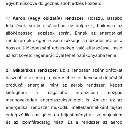
együttműködve dolgoznak adott edzés közben:
1.: Aerob (vagy oxidatív) rendszer:
Hosszú, lassabb
tekerések során elsősorban ez dolgozik, tipikusan az
állóképességi edzések során. Ennek az energetikai
rendszernek oxigénre van szüksége a működéshez és a
hosszú állóképességi edzéseken való elfáradással majd
az ezt követő regenerációval lehet hatékonyabbá tenni.
2.: Glikolítikus rendszer:
Ez a rendszer szénhidrátokat
használ fel az energia nyeréséhez, és kevesebb lépésből
produkál energiát, mint az aerob rendszer. Képes
kielégíteni a magasabb intenzitású mozgás
megnövekedett energiaszükségleteit is. Amikor ez az
energetikai rendszer működik, melléktermékként tejsav
is képződik, ami gátolja a teljesítményt az izomfájdalom
és az izomfáradtság miatt. Ez a rendszer az aerob