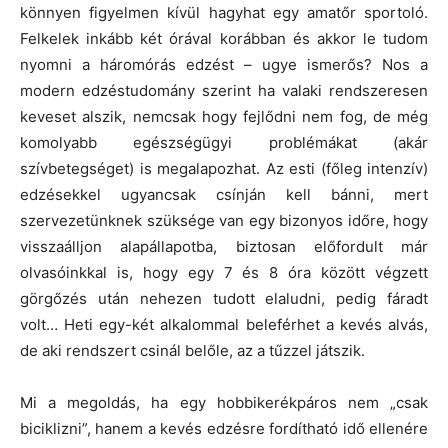
könnyen figyelmen kívül hagyhat egy amatőr sportoló.
Felkelek inkább két órával korábban és akkor le tudom
nyomni a háromórás edzést – ugye ismerős? Nos a
modern edzéstudomány szerint ha valaki rendszeresen
keveset alszik, nemcsak hogy fejlődni nem fog, de még
komolyabb egészségügyi problémákat (akár
szívbetegséget) is megalapozhat. Az esti (főleg intenzív)
edzésekkel ugyancsak csínján kell bánni, mert
szervezetünknek szüksége van egy bizonyos időre, hogy
visszaálljon alapállapotba, biztosan előfordult már
olvasóinkkal is, hogy egy 7 és 8 óra között végzett
görgőzés után nehezen tudott elaludni, pedig fáradt
volt… Heti egy-két alkalommal beleférhet a kevés alvás,
de aki rendszert csinál belőle, az a tűzzel játszik.
Mi a megoldás, ha egy hobbikerékpáros nem „csak
biciklizni”, hanem a kevés edzésre fordítható idő ellenére