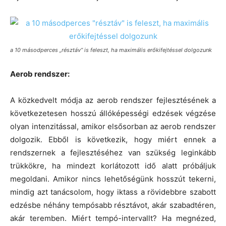
a 10 másodperces „résztáv” is feleszt, ha maximális erőkifejtéssel dolgozunk
Aerob rendszer:
A közkedvelt módja az aerob rendszer fejlesztésének a
következetesen hosszú állóképességi edzések végzése
olyan intenzitással, amikor elsősorban az aerob rendszer
dolgozik. Ebből is következik, hogy miért ennek a
rendszernek a fejlesztéséhez van szükség leginkább
trükkökre, ha mindezt korlátozott idő alatt próbáljuk
megoldani. Amikor nincs lehetőségünk hosszút tekerni,
mindig azt tanácsolom, hogy iktass a rövidebbre szabott
edzésbe néhány tempósabb résztávot, akár szabadtéren,
akár teremben. Miért tempó-intervallt? Ha megnézed,