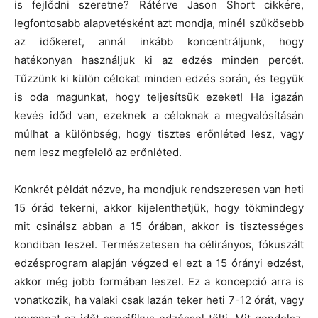
is fejlődni szeretne? Rátérve Jason Short cikkére,
legfontosabb alapvetésként azt mondja, minél szűkösebb
az időkeret, annál inkább koncentráljunk, hogy
hatékonyan használjuk ki az edzés minden percét.
Tűzzünk ki külön célokat minden edzés során, és tegyük
is oda magunkat, hogy teljesítsük ezeket! Ha igazán
kevés időd van, ezeknek a céloknak a megvalósításán
múlhat a különbség, hogy tisztes erőnléted lesz, vagy
nem lesz megfelelő az erőnléted.
Konkrét példát nézve, ha mondjuk rendszeresen van heti
15 órád tekerni, akkor kijelenthetjük, hogy tökmindegy
mit csinálsz abban a 15 órában, akkor is tisztességes
kondiban leszel. Természetesen ha célirányos, fókuszált
edzésprogram alapján végzed el ezt a 15 órányi edzést,
akkor még jobb formában leszel. Ez a koncepció arra is
vonatkozik, ha valaki csak lazán teker heti 7-12 órát, vagy