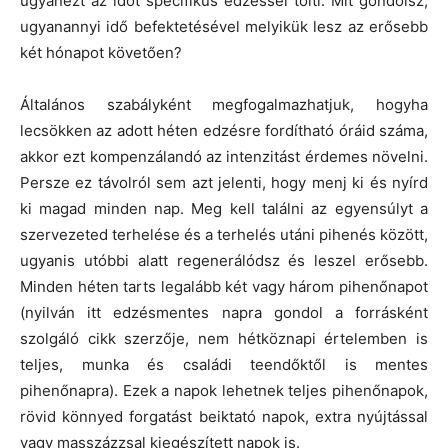
ugyanezt az időt specifikus edzéssel tölti. Mit gondolsz,
ugyanannyi idő befektetésével melyikük lesz az erősebb
két hónapot követően?
Általános szabályként megfogalmazhatjuk, hogyha
lecsökken az adott héten edzésre fordítható óráid száma,
akkor ezt kompenzálandó az intenzitást érdemes növelni.
Persze ez távolról sem azt jelenti, hogy menj ki és nyírd
ki magad minden nap. Meg kell találni az egyensúlyt a
szervezeted terhelése és a terhelés utáni pihenés között,
ugyanis utóbbi alatt regenerálódsz és leszel erősebb.
Minden héten tarts legalább két vagy három pihenőnapot
(nyilván itt edzésmentes napra gondol a forrásként
szolgáló cikk szerzője, nem hétköznapi értelemben is
teljes, munka és családi teendőktől is mentes
pihenőnapra). Ezek a napok lehetnek teljes pihenőnapok,
rövid könnyed forgatást beiktató napok, extra nyújtással
vagy masszázzsal kiegészített napok is.