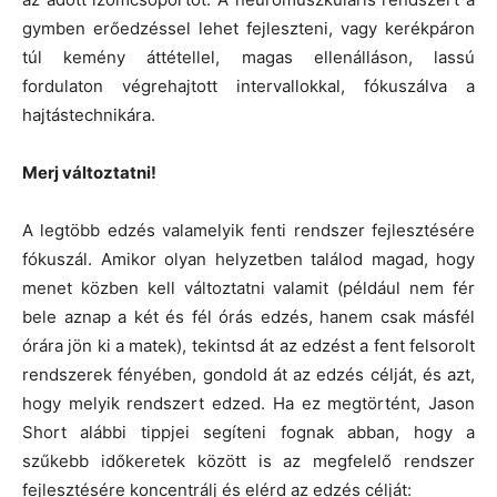
gymben erőedzéssel lehet fejleszteni, vagy kerékpáron
túl kemény áttétellel, magas ellenálláson, lassú
fordulaton végrehajtott intervallokkal, fókuszálva a
hajtástechnikára.
Merj változtatni!
A legtöbb edzés valamelyik fenti rendszer fejlesztésére
fókuszál. Amikor olyan helyzetben találod magad, hogy
menet közben kell változtatni valamit (például nem fér
bele aznap a két és fél órás edzés, hanem csak másfél
órára jön ki a matek), tekintsd át az edzést a fent felsorolt
rendszerek fényében, gondold át az edzés célját, és azt,
hogy melyik rendszert edzed. Ha ez megtörtént, Jason
Short alábbi tippjei segíteni fognak abban, hogy a
szűkebb időkeretek között is az megfelelő rendszer
fejlesztésére koncentrálj és elérd az edzés célját: