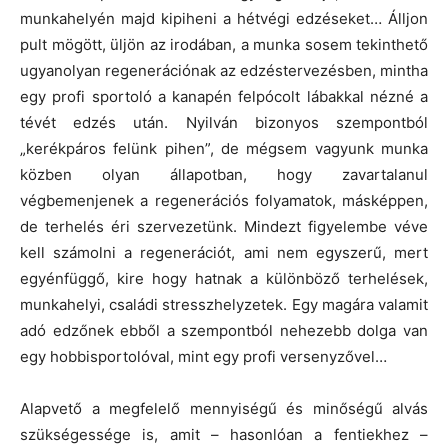
munkahelyén majd kipiheni a hétvégi edzéseket… Álljon
pult mögött, üljön az irodában, a munka sosem tekinthető
ugyanolyan regenerációnak az edzéstervezésben, mintha
egy profi sportoló a kanapén felpócolt lábakkal nézné a
tévét edzés után. Nyilván bizonyos szempontból
„kerékpáros felünk pihen”, de mégsem vagyunk munka
közben olyan állapotban, hogy zavartalanul
végbemenjenek a regenerációs folyamatok, másképpen,
de terhelés éri szervezetünk. Mindezt figyelembe véve
kell számolni a regenerációt, ami nem egyszerű, mert
egyénfüggő, kire hogy hatnak a különböző terhelések,
munkahelyi, családi stresszhelyzetek. Egy magára valamit
adó edzőnek ebből a szempontból nehezebb dolga van
egy hobbisportolóval, mint egy profi versenyzővel…
Alapvető a megfelelő mennyiségű és minőségű alvás
szükségessége is, amit – hasonlóan a fentiekhez –