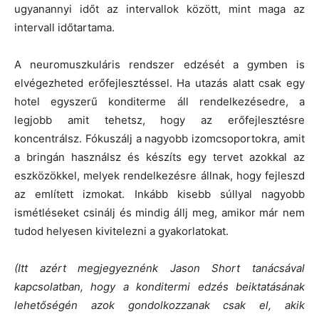
ugyanannyi időt az intervallok között, mint maga az
intervall időtartama.
A neuromuszkuláris rendszer edzését a gymben is
elvégezheted erőfejlesztéssel. Ha utazás alatt csak egy
hotel egyszerű konditerme áll rendelkezésedre, a
legjobb amit tehetsz, hogy az erőfejlesztésre
koncentrálsz. Fókuszálj a nagyobb izomcsoportokra, amit
a bringán használsz és készíts egy tervet azokkal az
eszközökkel, melyek rendelkezésre állnak, hogy fejleszd
az említett izmokat. Inkább kisebb súllyal nagyobb
ismétléseket csinálj és mindig állj meg, amikor már nem
tudod helyesen kivitelezni a gyakorlatokat.
(Itt azért megjegyeznénk Jason Short tanácsával
kapcsolatban, hogy a konditermi edzés beiktatásának
lehetőségén azok gondolkozzanak csak el, akik