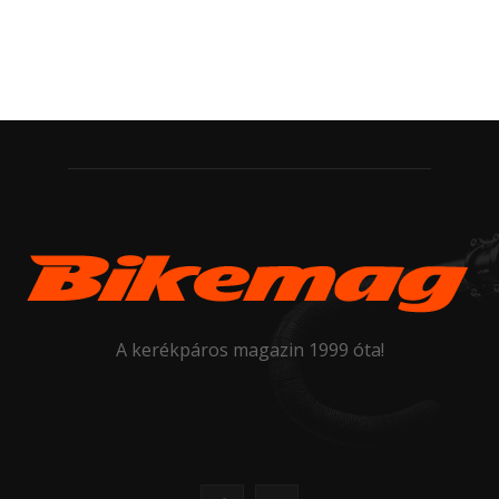
A kerékpáros magazin 1999 óta!