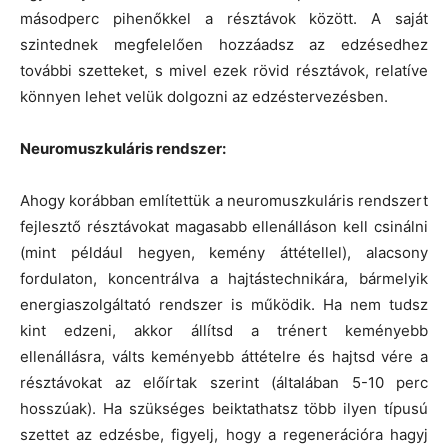
másodperc pihenőkkel a résztávok között. A saját
szintednek megfelelően hozzáadsz az edzésedhez
további szetteket, s mivel ezek rövid résztávok, relatíve
könnyen lehet velük dolgozni az edzéstervezésben.
Neuromuszkuláris rendszer:
Ahogy korábban említettük a neuromuszkuláris rendszert
fejlesztő résztávokat magasabb ellenálláson kell csinálni
(mint például hegyen, kemény áttétellel), alacsony
fordulaton, koncentrálva a hajtástechnikára, bármelyik
energiaszolgáltató rendszer is működik. Ha nem tudsz
kint edzeni, akkor állítsd a trénert keményebb
ellenállásra, válts keményebb áttételre és hajtsd vére a
résztávokat az előírtak szerint (általában 5-10 perc
hosszúak). Ha szükséges beiktathatsz több ilyen típusú
szettet az edzésbe, figyelj, hogy a regenerációra hagyj