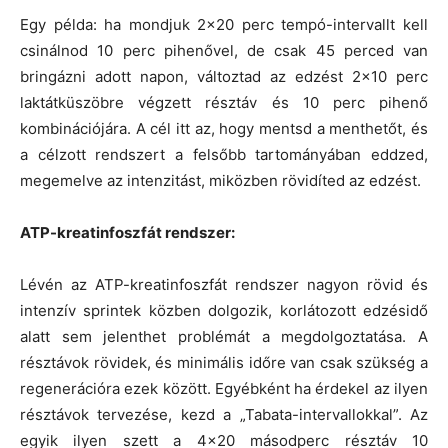
Egy példa: ha mondjuk 2×20 perc tempó-intervallt kell
csinálnod 10 perc pihenővel, de csak 45 perced van
bringázni adott napon, változtad az edzést 2×10 perc
laktátküszöbre végzett résztáv és 10 perc pihenő
kombinációjára. A cél itt az, hogy mentsd a menthetőt, és
a célzott rendszert a felsőbb tartományában eddzed,
megemelve az intenzitást, miközben rövidíted az edzést.
ATP-kreatinfoszfát rendszer:
Lévén az ATP-kreatinfoszfát rendszer nagyon rövid és
intenzív sprintek közben dolgozik, korlátozott edzésidő
alatt sem jelenthet problémát a megdolgoztatása. A
résztávok rövidek, és minimális időre van csak szükség a
regenerációra ezek között. Egyébként ha érdekel az ilyen
résztávok tervezése, kezd a „Tabata-intervallokkal”. Az
egyik ilyen szett a 4×20 másodperc résztáv 10