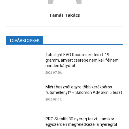
Tamás Takács
TOVÁBBI CIKKEK
Tubolight EVO Road insert teszt: 19
gramm, amiért cserébe nem kell félnem
minden kátyútól
2026.07.20.
Miért használ egyre több kerékpáros
futómellényt? – Salomon Adv Skin 5 teszt
2026.08.01.
PRO Stealth 3D nyereg teszt – amikor
egyszerűen megfeledkezel a nyeregről