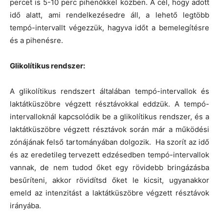
percet is 5-10 perc pihenőkkel közben. A cél, hogy adott
idő alatt, ami rendelkezésedre áll, a lehető legtöbb
tempó-intervallt végezzük, hagyva időt a bemelegítésre
és a pihenésre.
Glikolítikus rendszer:
A glikolítikus rendszert általában tempó-intervallok és
laktátküszöbre végzett résztávokkal eddzük. A tempó-
intervalloknál kapcsolódik be a glikolítikus rendszer, és a
laktátküszöbre végzett résztávok során már a működési
zónájának felső tartományában dolgozik. Ha szorít az idő
és az eredetileg tervezett edzésedben tempó-intervallok
vannak, de nem tudod őket egy rövidebb bringázásba
besűríteni, akkor rövidítsd őket le kicsit, ugyanakkor
emeld az intenzitást a laktátküszöbre végzett résztávok
irányába.