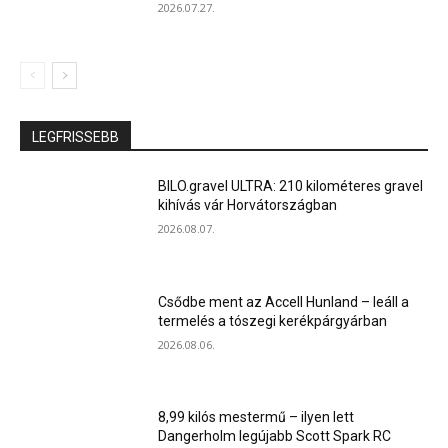
2026.07.27.
LEGFRISSEBB
BILO.gravel ULTRA: 210 kilométeres gravel
kihívás vár Horvátországban
2026.08.07.
Csődbe ment az Accell Hunland – leáll a
termelés a tószegi kerékpárgyárban
2026.08.06.
8,99 kilós mestermű – ilyen lett
Dangerholm legújabb Scott Spark RC