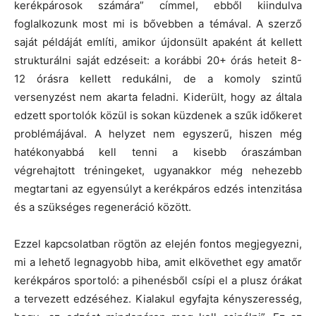
kerékpárosok számára” címmel, ebből kiindulva
foglalkozunk most mi is bővebben a témával. A szerző
saját példáját említi, amikor újdonsült apaként át kellett
strukturálni saját edzéseit: a korábbi 20+ órás heteit 8-
12 órásra kellett redukálni, de a komoly szintű
versenyzést nem akarta feladni. Kiderült, hogy az általa
edzett sportolók közül is sokan küzdenek a szűk időkeret
problémájával. A helyzet nem egyszerű, hiszen még
hatékonyabbá kell tenni a kisebb óraszámban
végrehajtott tréningeket, ugyanakkor még nehezebb
megtartani az egyensúlyt a kerékpáros edzés intenzitása
és a szükséges regeneráció között.
Ezzel kapcsolatban rögtön az elején fontos megjegyezni,
mi a lehető legnagyobb hiba, amit elkövethet egy amatőr
kerékpáros sportoló: a pihenésből csípi el a plusz órákat
a tervezett edzéséhez. Kialakul egyfajta kényszeresség,