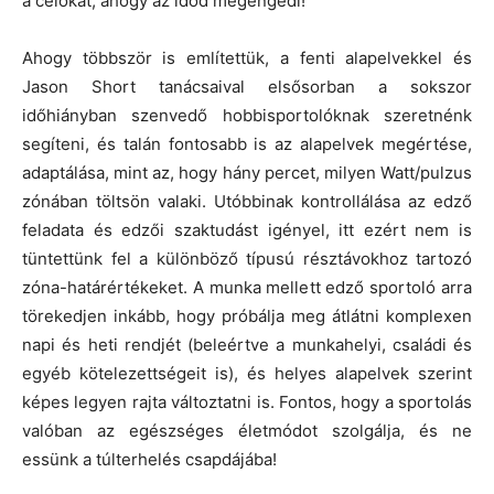
a célokat, ahogy az időd megengedi!
Ahogy többször is említettük, a fenti alapelvekkel és
Jason Short tanácsaival elsősorban a sokszor
időhiányban szenvedő hobbisportolóknak szeretnénk
segíteni, és talán fontosabb is az alapelvek megértése,
adaptálása, mint az, hogy hány percet, milyen Watt/pulzus
zónában töltsön valaki. Utóbbinak kontrollálása az edző
feladata és edzői szaktudást igényel, itt ezért nem is
tüntettünk fel a különböző típusú résztávokhoz tartozó
zóna-határértékeket. A munka mellett edző sportoló arra
törekedjen inkább, hogy próbálja meg átlátni komplexen
napi és heti rendjét (beleértve a munkahelyi, családi és
egyéb kötelezettségeit is), és helyes alapelvek szerint
képes legyen rajta változtatni is. Fontos, hogy a sportolás
valóban az egészséges életmódot szolgálja, és ne
essünk a túlterhelés csapdájába!