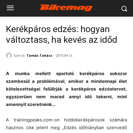
Kerékpáros edzés: hogyan
változtass, ha kevés az időd
Szerző:
Tamás Takács
2015.04.15.
A munka mellett sportoló kerékpáros sokszor
szembesül a problémával, amikor a mindennapi élet
kötelezettségei felülírják a kerékpáros edzéstervet,
egyszerűen nem marad annyi idő tekerni, mint
amennyit szeretnénk…
A trainingpeaks.com-on hobbikerékpárosok számára
hasznos cikk jelent meg „Edzés időhiányban szenvedő