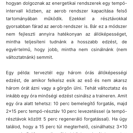
hogyan dolgoznak az energetikai rendszerek egy tempó-
intervall közben, az aerob rendszer kapacitása felső
tartományában működik. Ezekkel a résztávokkal
gyorsabban fárad az aerob rendszer is. Bár ez a módszer
nem fejleszti annyira hatékonyan az állóképességet,
mintha teljesíteni tudnánk a hosszabb edzést, de
egyértelmű, hogy jobb, mintha nem csinálnánk (nem
változtatnánk) semmit.
Egy példa: terveztél egy három órás állóképességi
edzést, de amikor felkelsz esik az eső és nem akarsz
három órát ázni vagy a görgőn ülni. Tehát változtatsz és
inkább egy óra minőségi edzést csinálsz a traineren. Amit
egy óra alatt tehetsz: 10 perc bemelegítő forgatás, majd
2×15 perc tempó-résztáv 10 perc levezetéssel (a tempó-
résztávok között 5 perc regeneráló forgatással). Ha úgy
találod, hogy a 15 perc túl megterhelő, csinálhatsz 3×10