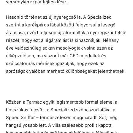
versenykerékpár fejlesztése.
Hasonló történet az új nyeregcső is. A Specialized
szerint a kerékpáros lábai között felgyorsul a levegő
áramlása, ezért teljesen újraformálták a nyeregszár felső
részét, hogy ezt a légáramlást is kihasználják. Néhány
éve valószínűleg sokan mosolyogtak volna ezen az
elképzelésen, ma viszont már CFD-modellek és
szélcsatornás mérések igazolják, hogy ezek az
apróságok valóban mérhető különbségeket jelenthetnek.
Közben a Tarmac egyik legismertebb formai eleme, a
hosszúkás fejcső – a Specialized szóhasználatával a
Speed Sniffer – természetesen megmaradt. Sőt, még
hangsúlyosabb lett. A villa szélesebb profilt kapott,
keskenyebb lett a fejcső homlokfelülete, a fékcsövek