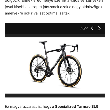
dolgozik. Ennek eredménye szerint a valós versenyeken
jóval kisebb szerepet játszanak azok a nagy oldalszögek,
amelyekre sok riválisát optimalizálták.
1
of 4
Ez magyarázza azt is, hogy
a Specialized Tarmac SL9