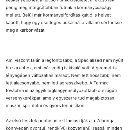
pedig még integráltabban futnak a kormánycsapágy
mellett. Belül már kormányelfordítás-gátló is helyet
kapott, hogy egy esetleges bukásnál a villa ne sérthesse
meg a karbonvázat.
Ami viszont talán a legfontosabb, a Specialized nem nyúlt
hozzá ahhoz, ami már eddig is kiváló volt. A geometria
lényegében változatlan maradt. Nem lett hosszabb, nem
lett alacsonyabb, nem lett agresszívebb. A Tarmac
továbbra is az egyik legkiegyensúlyozottabb országúti
versenykerékpár, amely egyszerre tud magabiztosan
mászni, sprintelni és gyors lenni síkon.
Az első tesztek pontosan ezt támasztják alá. A bringa
könnyedén gyorsul, rendkívül közvetlenül reagál minden