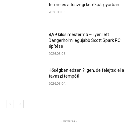
termelés a tószegi kerékpárgyárban
2026.08.06.
8,99 kilós mestermű – ilyen lett
Dangerholm legújabb Scott Spark RC
építése
2026.08.05.
Hőségben edzeni? Igen, de felejtsd el a
tavaszi tempót!
2026.08.04.
- Hirdetés -