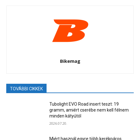
Bikemag
TOVÁBBI CIKKEK
Tubolight EVO Road insert teszt: 19
gramm, amiért cserébe nem kell félnem
minden kátyútól
2026.07.20.
Miért használ egyre több kerékpáros