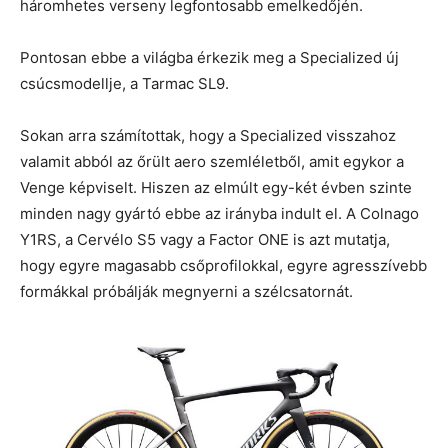
háromhetes verseny legfontosabb emelkedőjén.
Pontosan ebbe a világba érkezik meg a Specialized új
csúcsmodellje, a Tarmac SL9.
Sokan arra számítottak, hogy a Specialized visszahoz
valamit abból az őrült aero szemléletből, amit egykor a
Venge képviselt. Hiszen az elmúlt egy-két évben szinte
minden nagy gyártó ebbe az irányba indult el. A Colnago
Y1RS, a Cervélo S5 vagy a Factor ONE is azt mutatja,
hogy egyre magasabb csőprofilokkal, egyre agresszívebb
formákkal próbálják megnyerni a szélcsatornát.