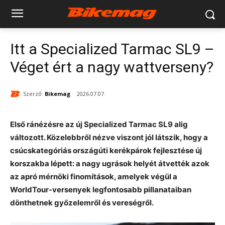
Itt a Specialized Tarmac SL9 –
Véget ért a nagy wattverseny?
Szerző:
Bikemag
2026.07.07.
Első ránézésre az új Specialized Tarmac SL9 alig
változott. Közelebbről nézve viszont jól látszik, hogy a
csúcskategóriás országúti kerékpárok fejlesztése új
korszakba lépett: a nagy ugrások helyét átvették azok
az apró mérnöki finomítások, amelyek végül a
WorldTour-versenyek legfontosabb pillanataiban
dönthetnek győzelemről és vereségről.