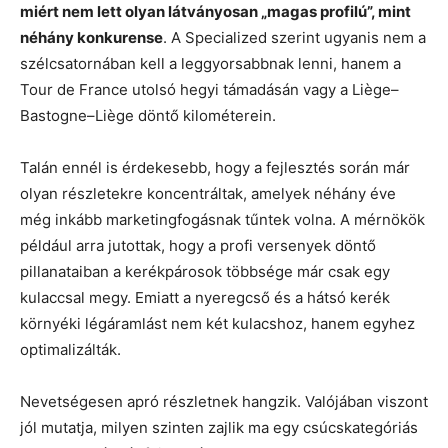
miért nem lett olyan látványosan „magas profilú”, mint
néhány konkurense
. A Specialized szerint ugyanis nem a
szélcsatornában kell a leggyorsabbnak lenni, hanem a
Tour de France utolsó hegyi támadásán vagy a Liège–
Bastogne–Liège döntő kilométerein.
Talán ennél is érdekesebb, hogy a fejlesztés során már
olyan részletekre koncentráltak, amelyek néhány éve
még inkább marketingfogásnak tűntek volna. A mérnökök
például arra jutottak, hogy a profi versenyek döntő
pillanataiban a kerékpárosok többsége már csak egy
kulaccsal megy. Emiatt a nyeregcső és a hátsó kerék
környéki légáramlást nem két kulacshoz, hanem egyhez
optimalizálták.
Nevetségesen apró részletnek hangzik. Valójában viszont
jól mutatja, milyen szinten zajlik ma egy csúcskategóriás