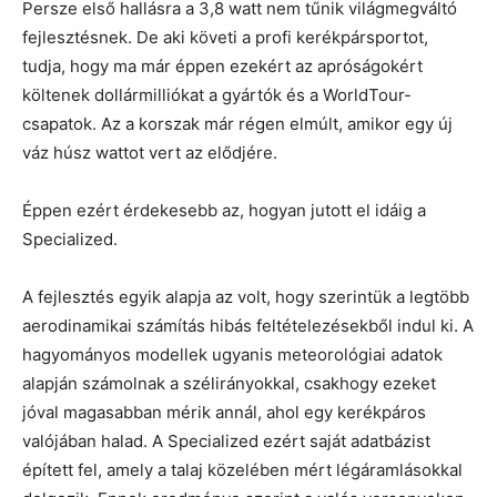
Persze első hallásra a 3,8 watt nem tűnik világmegváltó
fejlesztésnek. De aki követi a profi kerékpársportot,
tudja, hogy ma már éppen ezekért az apróságokért
költenek dollármilliókat a gyártók és a WorldTour-
csapatok. Az a korszak már régen elmúlt, amikor egy új
váz húsz wattot vert az elődjére.
Éppen ezért érdekesebb az, hogyan jutott el idáig a
Specialized.
A fejlesztés egyik alapja az volt, hogy szerintük a legtöbb
aerodinamikai számítás hibás feltételezésekből indul ki. A
hagyományos modellek ugyanis meteorológiai adatok
alapján számolnak a szélirányokkal, csakhogy ezeket
jóval magasabban mérik annál, ahol egy kerékpáros
valójában halad. A Specialized ezért saját adatbázist
épített fel, amely a talaj közelében mért légáramlásokkal