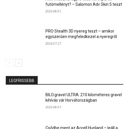
futómellényt? – Salomon Adv Skin 5 teszt
2026.08.01.
PRO Stealth 3D nyereg teszt – amikor
egyszerűen megfeledkezel a nyeregről
2026.07.27.
LEGFRISSEBB
BILO.gravel ULTRA: 210 kilométeres gravel
kihívás vár Horvátországban
2026.08.07.
Csődbe ment az Accell Hunland – leáll a