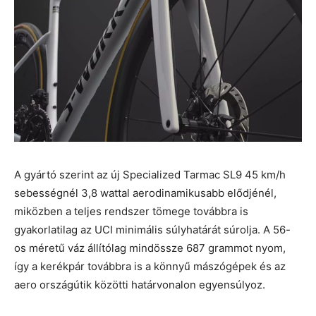
A gyártó szerint az új Specialized Tarmac SL9 45 km/h
sebességnél 3,8 wattal aerodinamikusabb elődjénél,
miközben a teljes rendszer tömege továbbra is
gyakorlatilag az UCI minimális súlyhatárát súrolja. A 56-
os méretű váz állítólag mindössze 687 grammot nyom,
így a kerékpár továbbra is a könnyű mászógépek és az
aero országútik közötti határvonalon egyensúlyoz.