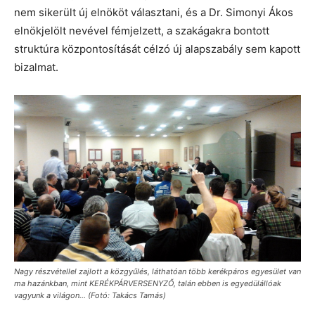
nem sikerült új elnököt választani, és a Dr. Simonyi Ákos
elnökjelölt nevével fémjelzett, a szakágakra bontott
struktúra központosítását célzó új alapszabály sem kapott
bizalmat.
Nagy részvétellel zajlott a közgyűlés, láthatóan több kerékpáros egyesület van
ma hazánkban, mint KERÉKPÁRVERSENYZŐ, talán ebben is egyedülállóak
vagyunk a világon... (Fotó: Takács Tamás)