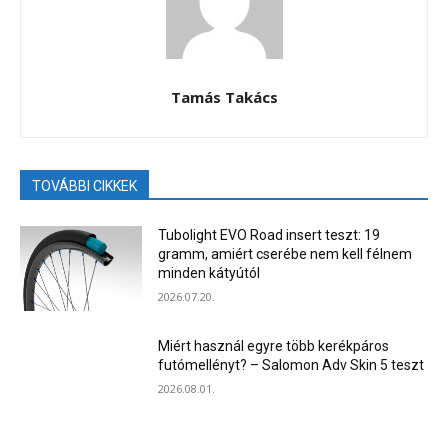
Tamás Takács
TOVÁBBI CIKKEK
Tubolight EVO Road insert teszt: 19
gramm, amiért cserébe nem kell félnem
minden kátyútól
2026.07.20.
Miért használ egyre több kerékpáros
futómellényt? – Salomon Adv Skin 5 teszt
2026.08.01.