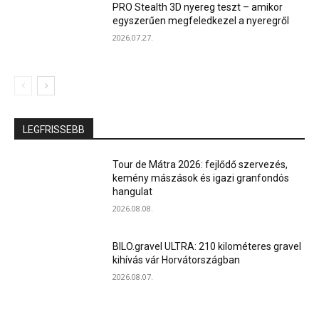
PRO Stealth 3D nyereg teszt – amikor
egyszerűen megfeledkezel a nyeregről
2026.07.27.
LEGFRISSEBB
Tour de Mátra 2026: fejlődő szervezés,
kemény mászások és igazi granfondós
hangulat
2026.08.08.
BILO.gravel ULTRA: 210 kilométeres gravel
kihívás vár Horvátországban
2026.08.07.