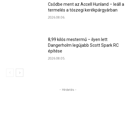
Csődbe ment az Accell Hunland – leáll a
termelés a tószegi kerékpárgyárban
2026.08.06.
8,99 kilós mestermű – ilyen lett
Dangerholm legújabb Scott Spark RC
építése
2026.08.05.
- Hirdetés -