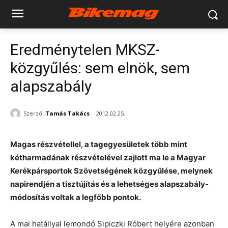
Eredménytelen MKSZ-
közgyűlés: sem elnök, sem
alapszabály
Szerző:
Tamás Takács
2012.02.25.
Magas részvétellel, a tagegyesületek több mint
kétharmadának részvételével zajlott ma le a Magyar
Kerékpársportok Szövetségének közgyűlése, melynek
napirendjén a tisztújítás és a lehetséges alapszabály-
módosítás voltak a legfőbb pontok.
A mai hatállyal lemondó Sipiczki Róbert helyére azonban