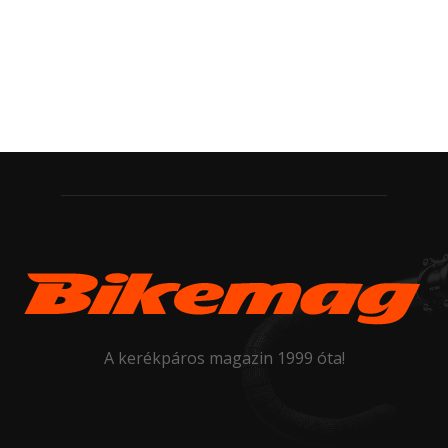
A kerékpáros magazin 1999 óta!