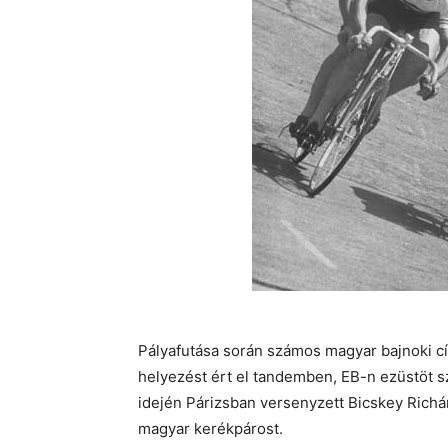
Pályafutása során számos magyar bajnoki cí
helyezést ért el tandemben, EB-n ezüstöt 
idején Párizsban versenyzett Bicskey Richár
magyar kerékpárost.