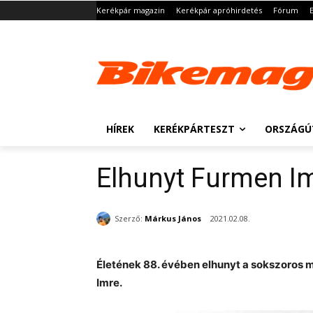
Kerékpár magazin
Kerékpár apróhirdetés
Fórum
HÍREK
KERÉKPÁRTESZT
ORSZÁGÚ
Elhunyt Furmen I
Szerző:
Márkus János
2021.02.08.
Életének 88. évében elhunyt a sokszoros 
Imre.