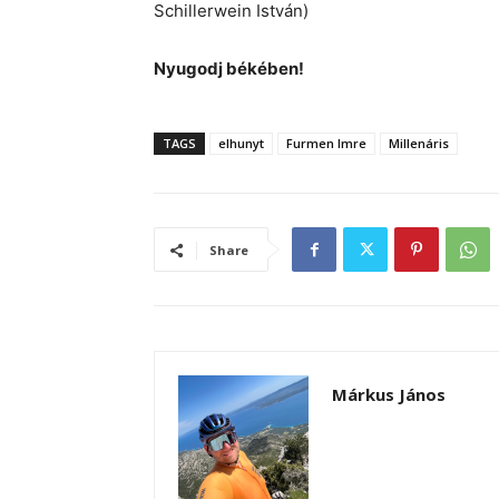
Schillerwein István)
Nyugodj békében!
TAGS
elhunyt
Furmen Imre
Millenáris
Share
Márkus János