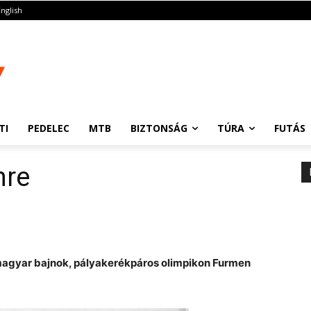
English
TI
PEDELEC
MTB
BIZTONSÁG
TÚRA
FUTÁS
mre
magyar bajnok, pályakerékpáros olimpikon Furmen