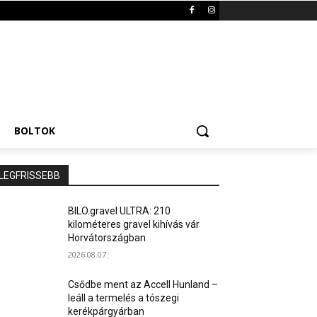
BOLTOK
LEGFRISSEBB
BILO.gravel ULTRA: 210
kilométeres gravel kihívás vár
Horvátországban
2026.08.07.
Csődbe ment az Accell Hunland –
leáll a termelés a tószegi
kerékpárgyárban