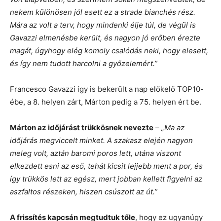
nekem különösen jól esett ez a strade bianchés rész.
Mára az volt a terv, hogy mindenki élje túl, de végül is
Gavazzi elmenésbe került, és nagyon jó erőben érezte
magát, úgyhogy elég komoly csalódás neki, hogy elesett,
és így nem tudott harcolni a győzelemért.”
Francesco Gavazzi így is bekerült a nap előkelő TOP10-
ébe, a 8. helyen zárt, Márton pedig a 75. helyen ért be.
Márton az időjárást trükkösnek nevezte
–
„Ma az
időjárás megviccelt minket. A szakasz elején nagyon
meleg volt, aztán baromi poros lett, utána viszont
elkezdett esni az eső, tehát kicsit lejjebb ment a por, és
így trükkös lett az egész, mert jobban kellett figyelni az
aszfaltos részeken, hiszen csúszott az út.”
A frissítés kapcsán megtudtuk tőle
, hogy ez ugyanúgy