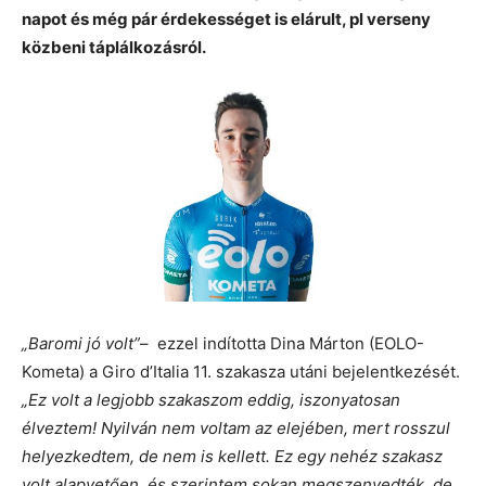
napot és még pár érdekességet is elárult, pl verseny
közbeni táplálkozásról.
„Baromi jó volt”
– ezzel indította Dina Márton (EOLO-
Kometa) a Giro d’Italia 11. szakasza utáni bejelentkezését.
„Ez volt a legjobb szakaszom eddig, iszonyatosan
élveztem! Nyilván nem voltam az elejében, mert rosszul
helyezkedtem, de nem is kellett. Ez egy nehéz szakasz
volt alapvetően, és szerintem sokan megszenvedték, de