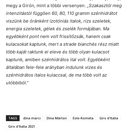
megy a Girón, mint a többi versenyen.
„Szakasztól meg
intenzitástól függően 60, 80, 110 gramm szénhidrátot
viszünk be óránként izotóniás italok, rizs szeletek,
energia szeletek, gélek és zselék formájában. Ma
egyébként pont nem volt frissítőzsák, hanem csak
kulacsokat kaptunk, mert a strade bianchés rész miatt
több kaját raktunk el eleve és több olyan kulacsot
kaptunk, amiben szénhidrátos ital volt. Egyébként
általában fele-fele arányban indulunk vizes és
szénhidrátos italos kulaccsal, de ma több volt az
utóbbiból.”
TAGS
dina marci
Dina Márton
Eolo-Kometa
Giro d'Italia
Giro d'Italia 2021