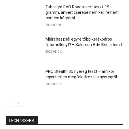
Tubolight EVO Road insert teszt: 19
gramm, amiért cserébe nem kell félnem
minden kátyútól
2026.07.20.
Miért használ egyre több kerékpáros
futómellényt? – Salomon Adv Skin 5 teszt
2026.08.01.
PRO Stealth 3D nyereg teszt – amikor
egyszerűen megfeledkezel a nyeregről
2026.07.27.
LEGFRISSEBB