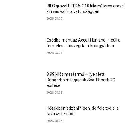
BILO.gravel ULTRA: 210 kilométeres gravel
kihívás vár Horvátországban
2026.08.07.
Csődbe ment az Accell Hunland – leáll a
termelés a tószegi kerékpárgyárban
2026.08.06.
8,99 kilós mestermű – ilyen lett
Dangerholm legújabb Scott Spark RC
építése
2026.08.05.
Hőségben edzeni? Igen, de felejtsd el a
tavaszi tempót!
2026.08.04.