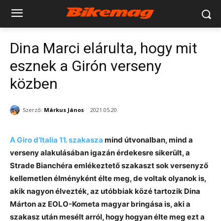
Dina Marci elárulta, hogy mit
esznek a Girón verseny
közben
Szerző:
Márkus János
2021.05.20.
A Giro d’Italia 11. szakasza
mind útvonalban, mind a
verseny alakulásában igazán érdekesre sikerült, a
Strade Bianchéra emlékeztető szakaszt sok versenyző
kellemetlen élményként élte meg, de voltak olyanok is,
akik nagyon élvezték, az utóbbiak közé tartozik Dina
Márton az EOLO-Kometa magyar bringása is, aki a
szakasz után mesélt arról, hogy hogyan élte meg ezt a