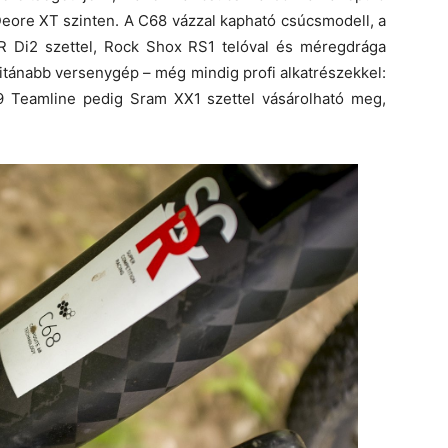
eore XT szinten. A C68 vázzal kapható csúcsmodell, a
 Di2 szettel, Rock Shox RS1 telóval és méregdrága
ritánabb versenygép – még mindig profi alkatrészekkel:
9 Teamline pedig Sram XX1 szettel vásárolható meg,