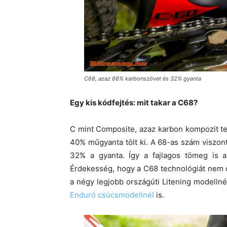
C68, azaz 68% karbonszövet és 32% gyanta
Egy kis kódfejtés: mit takar a C68?
C mint Composite, azaz karbon kompozit te
40% műgyanta tölt ki. A 68-as szám viszont
32% a gyanta. Így a fajlagos tömeg is 
Érdekesség, hogy a C68 technológiát nem 
a négy legjobb országúti Litening modell
Enduró csúcsmodellnél
is.