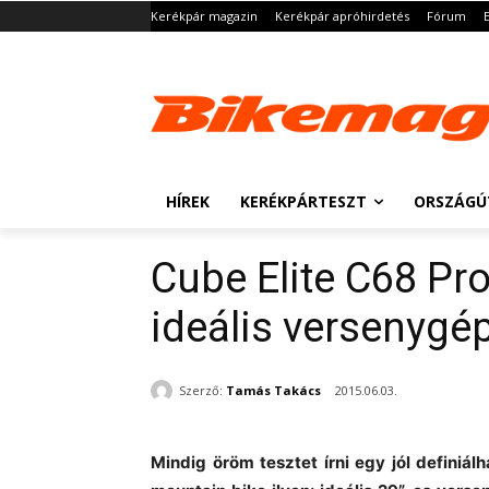
Kerékpár magazin
Kerékpár apróhirdetés
Fórum
HÍREK
KERÉKPÁRTESZT
ORSZÁGÚ
Cube Elite C68 Pro
ideális versenygé
Szerző:
Tamás Takács
2015.06.03.
Mindig öröm tesztet írni egy jól definiá