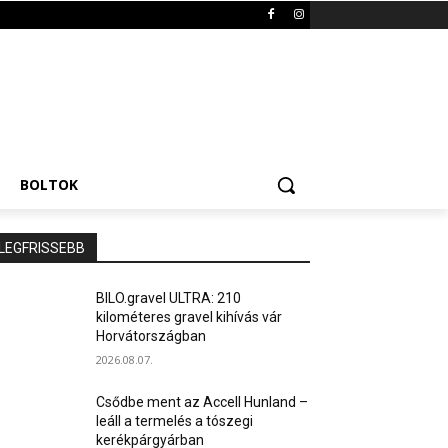
BOLTOK
LEGFRISSEBB
BILO.gravel ULTRA: 210
kilométeres gravel kihívás vár
Horvátországban
2026.08.07.
Csődbe ment az Accell Hunland –
leáll a termelés a tószegi
kerékpárgyárban