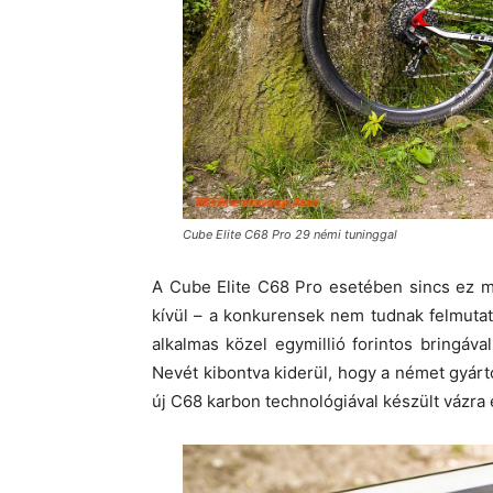
Cube Elite C68 Pro 29 némi tuninggal
A Cube Elite C68 Pro esetében sincs ez m
kívül – a konkurensek nem tudnak felmutat
alkalmas közel egymillió forintos bringáv
Nevét kibontva kiderül, hogy a német gyár
új C68 karbon technológiával készült vázra é