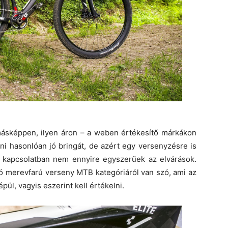
ásképpen, ilyen áron – a weben értékesítő márkákon
ni hasonlóan jó bringát, de azért egy versenyzésre is
al kapcsolatban nem ennyire egyszerűek az elvárások.
tó merevfarú verseny MTB kategóriáról van szó, ami az
pül, vagyis eszerint kell értékelni.