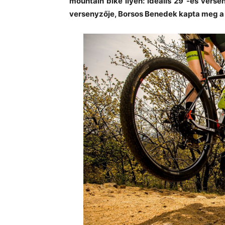
mountain bike ilyen: ideális 29”-es vers
versenyzője, Borsos Benedek kapta meg a 