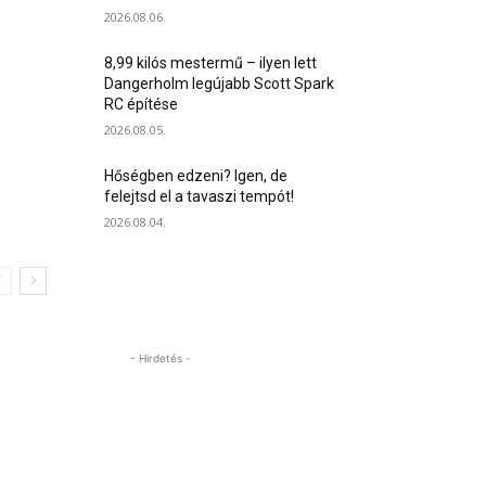
2026.08.06.
8,99 kilós mestermű – ilyen lett
Dangerholm legújabb Scott Spark
RC építése
2026.08.05.
Hőségben edzeni? Igen, de
felejtsd el a tavaszi tempót!
2026.08.04.
- Hirdetés -