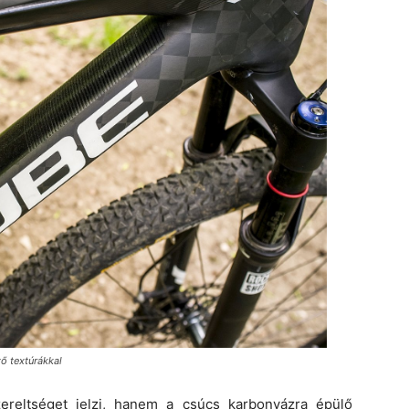
ő textúrákkal
ereltséget jelzi, hanem a csúcs karbonvázra épülő