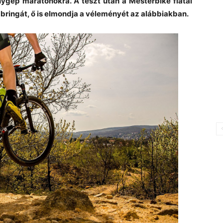
enygép maratonokra. A teszt után a Mesterbike fiatal
bringát, ő is elmondja a véleményét az alábbiakban.