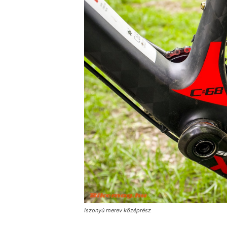
Iszonyú merev középrész