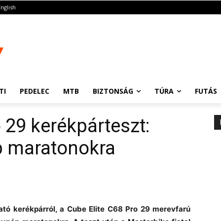
English
TI
PEDELEC
MTB
BIZTONSÁG
TÚRA
FUTÁS
 29 kerékpárteszt:
p maratonokra
lható kerékpárról, a Cube Elite C68 Pro 29 merevfarú