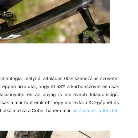
chnológia, melynél általában 60% szénszálas szövetet
 éppen arra utal, hogy itt 68% a karbonszövet és csak
alacsonyabb és az anyag is merevebb tulajdonságú.
csak a már fent említett négy merevfarú XC-gépnél és
nél alkalmazza a Cube, hanem már
az általunk is tesztelt