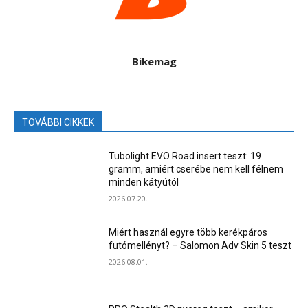
Bikemag
TOVÁBBI CIKKEK
Tubolight EVO Road insert teszt: 19
gramm, amiért cserébe nem kell félnem
minden kátyútól
2026.07.20.
Miért használ egyre több kerékpáros
futómellényt? – Salomon Adv Skin 5 teszt
2026.08.01.