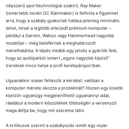
népszerű sporttechnológiai szakíró, Ray Maker
(ismertebb nevén DC Rainmaker) is felhívta a figyelmet
arra, hogy a szabály gyakorlati hatása jelenleg minimális
lehet, mivel a legtöbb elterjedt prémium komputer –
például a Garmin, Wahoo vagy Hammerhead nagyobb
modelljei – még beleférnek a meghatározott
mérethatárba. A lépés inkább egy jelzés a gyártók felé,
hogy az autóiparból ismert „egyre nagyobb kijelző”
trendnek nincs helye a profi kerékpársportban.
Ugyanakkor sokan felteszik a kérdést: valóban a
komputer mérete okozza a problémát? Hiszen egy kisebb
kijelzőn ugyanúgy megjeleníthető ugyanannyi adat,
ráadásul a modern készülékek többségén a versenyző
maga állítja be, hogy mit szeretne látni.
A kritikusok szerint a szabályozás ismét egy olyan