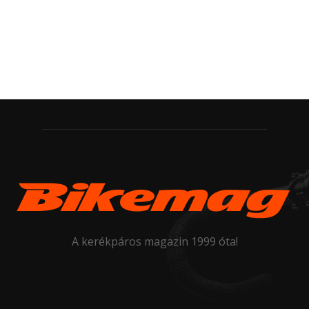
A kerékpáros magazin 1999 óta!