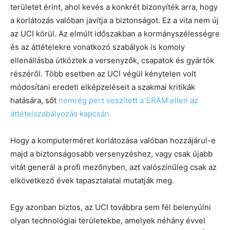
területet érint, ahol kevés a konkrét bizonyíték arra, hogy
a korlátozás valóban javítja a biztonságot. Ez a vita nem új
az UCI körül. Az elmúlt időszakban a kormányszélességre
és az áttételekre vonatkozó szabályok is komoly
ellenállásba ütköztek a versenyzők, csapatok és gyártók
részéről. Több esetben az UCI végül kénytelen volt
módosítani eredeti elképzeléseit a szakmai kritikák
hatására, sőt
nemrég pert veszített a SRAM ellen az
áttételszabályozás kapcsán.
Hogy a komputerméret korlátozása valóban hozzájárul-e
majd a biztonságosabb versenyzéshez, vagy csak újabb
vitát generál a profi mezőnyben, azt valószínűleg csak az
elkövetkező évek tapasztalatai mutatják meg.
Egy azonban biztos, az UCI továbbra sem fél belenyúlni
olyan technológiai területekbe, amelyek néhány évvel