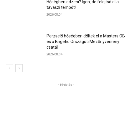
Hőségben edzeni? Igen, de felejtsd el a
tavaszi tempót!
2026.08.04.
Perzselő hőségben dőltek el a Masters OB
és a Brigetio Országúti Mezőnyverseny
csatái
2026.08.04.
- Hirdetés -