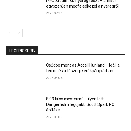
PRO Stealth 3D nyereg teszt – amikor
egyszerűen megfeledkezel a nyeregről
2026.07.27.
LEGFRISSEBB
Csődbe ment az Accell Hunland – leáll a
termelés a tószegi kerékpárgyárban
2026.08.06.
8,99 kilós mestermű – ilyen lett
Dangerholm legújabb Scott Spark RC
építése
2026.08.05.