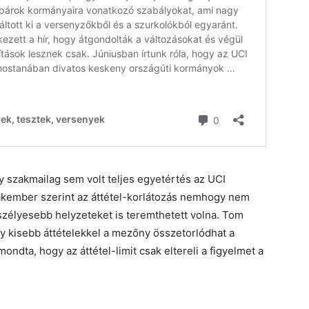
 szakmailag sem volt teljes egyetértés az UCI
kember szerint az áttétel-korlátozás nemhogy nem
szélyesebb helyzeteket is teremthetett volna. Tom
gy kisebb áttételekkel a mezőny összetorlódhat a
ndta, hogy az áttétel-limit csak eltereli a figyelmet a