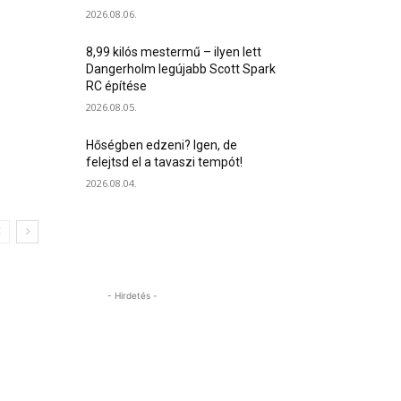
2026.08.06.
8,99 kilós mestermű – ilyen lett
Dangerholm legújabb Scott Spark
RC építése
2026.08.05.
Hőségben edzeni? Igen, de
felejtsd el a tavaszi tempót!
2026.08.04.
- Hirdetés -