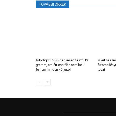
TOVÁBBI CIKKEK
Tubolight EVO Road insert teszt: 19
Miért haszn
gramm, amiért cserébe nem kell
futómellény
félnem minden kátyútól
teszt