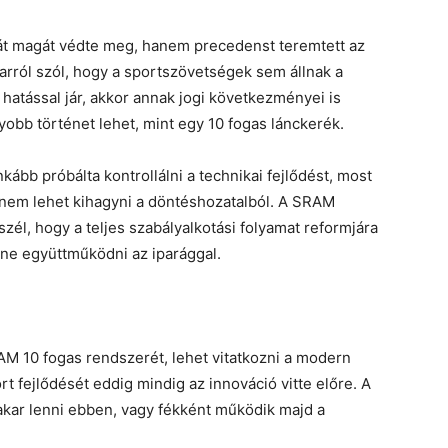
t magát védte meg, hanem precedenst teremtett az
arról szól, hogy a sportszövetségek sem állnak a
 hatással jár, akkor annak jogi következményei is
obb történet lehet, mint egy 10 fogas lánckerék.
ább próbálta kontrollálni a technikai fejlődést, most
t nem lehet kihagyni a döntéshozatalból. A SRAM
zél, hogy a teljes szabályalkotási folyamat reformjára
ne együttműködni az iparággal.
AM 10 fogas rendszerét, lehet vitatkozni a modern
 fejlődését eddig mindig az innováció vitte előre. A
akar lenni ebben, vagy fékként működik majd a