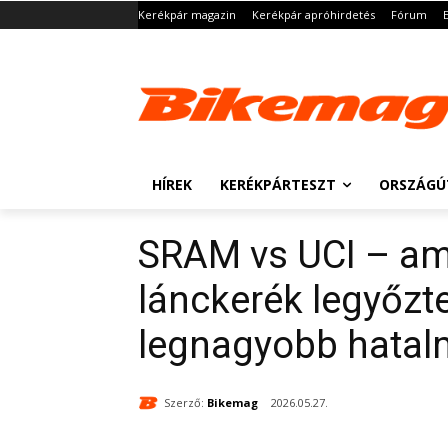
Kerékpár magazin
Kerékpár apróhirdetés
Fórum
HÍREK
KERÉKPÁRTESZT
ORSZÁGÚ
SRAM vs UCI – am
lánckerék legyőzt
legnagyobb hatal
Szerző:
Bikemag
2026.05.27.