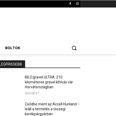
BOLTOK
LEGFRISSEBB
BILO.gravel ULTRA: 210
kilométeres gravel kihívás vár
Horvátországban
2026.08.07.
Csődbe ment az Accell Hunland –
leáll a termelés a tószegi
kerékpárgyárban