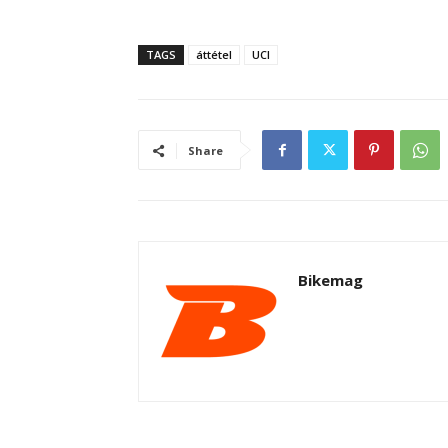
TAGS
áttétel
UCI
Share
Bikemag