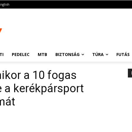
English
TI
PEDELEC
MTB
BIZTONSÁG
TÚRA
FUTÁS
ikor a 10 fogas
e a kerékpársport
mát