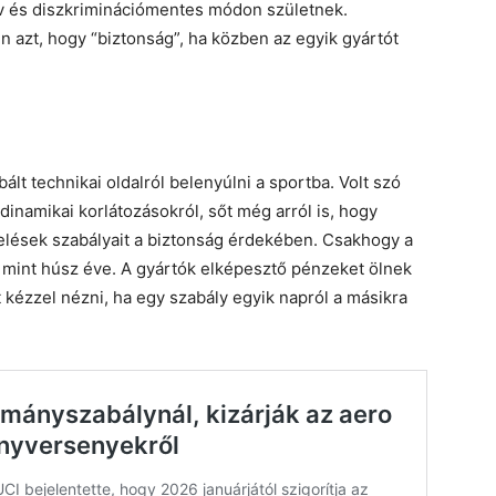
ív és diszkriminációmentes módon születnek.
azt, hogy “biztonság”, ha közben az egyik gyártót
lt technikai oldalról belenyúlni a sportba. Volt szó
odinamikai korlátozásokról, sőt még arról is, hogy
elések szabályait a biztonság érdekében. Csakhogy a
 mint húsz éve. A gyártók elképesztő pénzeket ölnek
t kézzel nézni, ha egy szabály egyik napról a másikra