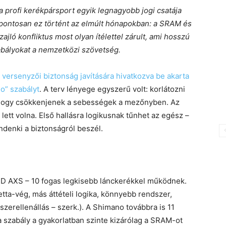
 profi kerékpársport egyik legnagyobb jogi csatája
g pontosan ez történt az elmúlt hónapokban: a SRAM és
zajló konfliktus most olyan ítélettel zárult, ami hosszú
bályokat a nemzetközi szövetség.
a versenyzői biztonság javítására hivatkozva be akarta
o” szabályt
. A terv lényege egyszerű volt: korlátozni
, hogy csökkenjenek a sebességek a mezőnyben. Az
lett volna. Első hallásra logikusnak tűnhet az egész –
denki a biztonságról beszél.
ED AXS – 10 fogas legkisebb lánckerékkel működnek.
etta-vég, más áttételi logika, könnyebb rendszer,
erellenállás – szerk.). A Shimano továbbra is 11
a szabály a gyakorlatban szinte kizárólag a SRAM-ot