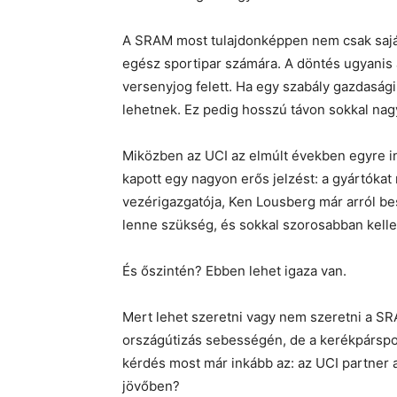
A SRAM most tulajdonképpen nem csak sajá
egész sportipar számára. A döntés ugyanis 
versenyjog felett. Ha egy szabály gazdasági
lehetnek. Ez pedig hosszú távon sokkal nagy
Miközben az UCI az elmúlt években egyre ink
kapott egy nagyon erős jelzést: a gyártóka
vezérigazgatója, Ken Lousberg már arról bes
lenne szükség, és sokkal szorosabban kelle
És őszintén? Ebben lehet igaza van.
Mert lehet szeretni vagy nem szeretni a SR
országútizás sebességén, de a kerékpársport
kérdés most már inkább az: az UCI partner 
jövőben?