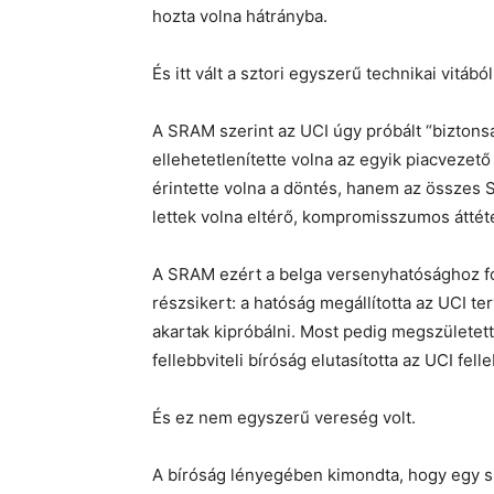
hozta volna hátrányba.
És itt vált a sztori egyszerű technikai vitá
A SRAM szerint az UCI úgy próbált “biztons
ellehetetlenítette volna az egyik piacvezet
érintette volna a döntés, hanem az összes 
lettek volna eltérő, kompromisszumos áttét
A SRAM ezért a belga versenyhatósághoz for
részsikert: a hatóság megállította az UCI te
akartak kipróbálni. Most pedig megszületett
fellebbviteli bíróság elutasította az UCI fel
És ez nem egyszerű vereség volt.
A bíróság lényegében kimondta, hogy egy s