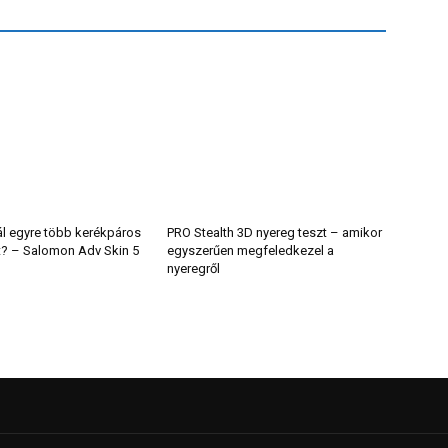
ál egyre több kerékpáros
PRO Stealth 3D nyereg teszt – amikor
t? – Salomon Adv Skin 5
egyszerűen megfeledkezel a
nyeregről