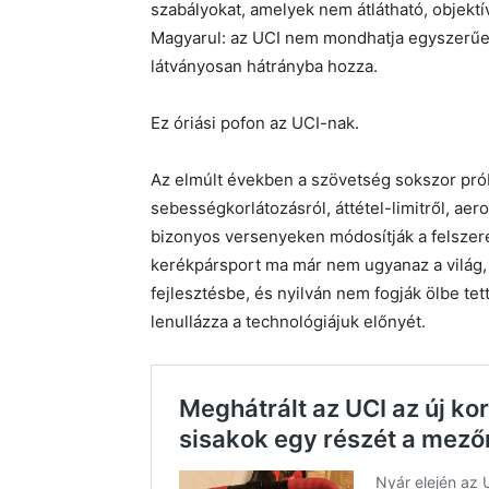
szabályokat, amelyek nem átlátható, objekt
Magyarul: az UCI nem mondhatja egyszerűen 
látványosan hátrányba hozza.
Ez óriási pofon az UCI-nak.
Az elmúlt években a szövetség sokszor próbá
sebességkorlátozásról, áttétel-limitről, aer
bizonyos versenyeken módosítják a felszer
kerékpársport ma már nem ugyanaz a világ,
fejlesztésbe, és nyilván nem fogják ölbe tet
lenullázza a technológiájuk előnyét.