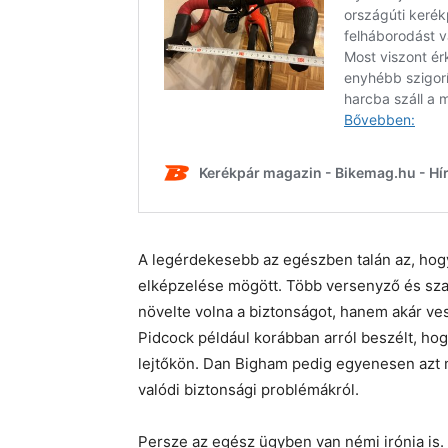
A legérdekesebb az egészben talán az, hogy
elképzelése mögött. Több versenyző és sza
növelte volna a biztonságot, hanem akár ve
Pidcock például korábban arról beszélt, ho
lejtőkön. Dan Bigham pedig egyenesen azt mo
valódi biztonsági problémákról.
Persze az egész ügyben van némi irónia is.