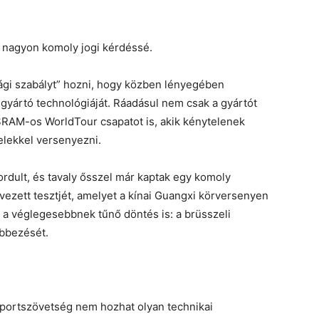
ból nagyon komoly jogi kérdéssé.
ági szabályt” hozni, hogy közben lényegében
ő gyártó technológiáját. Ráadásul nem csak a gyártót
SRAM-os WorldTour csapatot is, akik kénytelenek
elekkel versenyezni.
dult, és tavaly ősszel már kaptak egy komoly
rvezett tesztjét, amelyet a kínai Guangxi körversenyen
 a véglegesebbnek tűnő döntés is: a brüsszeli
lebbezését.
portszövetség nem hozhat olyan technikai