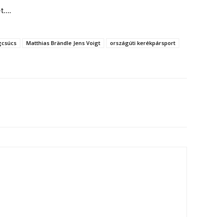
-t….
gcsúcs
Matthias Brändle Jens Voigt
országúti kerékpársport