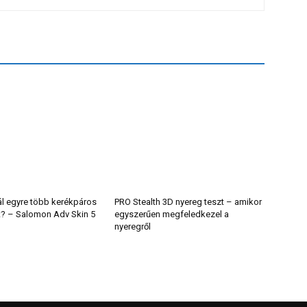
ál egyre több kerékpáros
PRO Stealth 3D nyereg teszt – amikor
t? – Salomon Adv Skin 5
egyszerűen megfeledkezel a
nyeregről