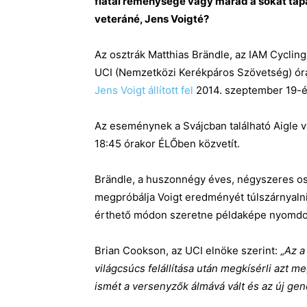
fiatal reménységé vagy marad a sokat tap
veteráné, Jens Voigté?
Az osztrák Matthias Brändle, az IAM Cyclin
UCI (Nemzetközi Kerékpáros Szövetség) órar
Jens Voigt állított fel
2014. szeptember 19-én,
Az eseménynek a Svájcban található Aigle v
18:45 órakor ÉLŐben közvetít.
Brändle, a huszonnégy éves, négyszeres os
megpróbálja Voigt eredményét túlszárnyalni
érthető módon szeretne példaképe nyomdok
Brian Cookson, az UCI elnöke szerint: „
Az a
világcsúcs felállítása után megkísérli azt m
ismét a versenyzők álmává vált és az új gen