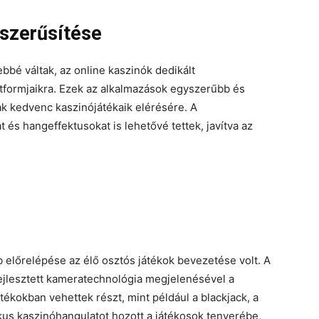
szerűsítése
bé váltak, az online kaszinók dedikált
atformjaikra. Ezek az alkalmazások egyszerűbb és
k kedvenc kaszinójátékaik elérésére. A
 és hangeffektusokat is lehetővé tettek, javítva az
 előrelépése az élő osztós játékok bevezetése volt. A
ejlesztett kameratechnológia megjelenésével a
átékokban vehettek részt, mint például a blackjack, a
tikus kaszinóhangulatot hozott a játékosok tenyerébe,