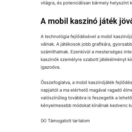
világra, és potenciálisan bármely helyszínt 
A mobil kaszinó játék jöv
A technológia fejlődésével a mobil kaszin
válnak. A játékosok jobb grafikára, gyorsabb
számíthatnak. Ezenkívül a mesterséges intell
kaszinók személyre szabott játékélményt kí
igazodva.
Összefoglalva, a mobil kaszinójáték fejlődés
napjaitól a ma elérhető magával ragadó élm
valószínűleg továbbra is feszegetik a lehet
kényelmesebb módokat kínálnak kedvenc ka
(X) Támogatott tartalom