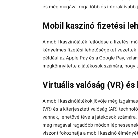
és még magával ragadóbb és interaktívabb j
Mobil kaszinó fizetési l
A mobil kaszinójáték fejlődése a fizetési mó
kényelmes fizetési lehetőségeket vezettek 
például az Apple Pay és a Google Pay, valam
megkönnyítette a játékosok számára, hogy 
Virtuális valóság (VR) és 
A mobil kaszinójátékok jövője még izgalmas
(VR) és a kiterjesztett valóság (AR) technol
vannak, lehetővé téve a játékosok számára,
még magával ragadóbb módon léphessenek ka
viszont fokozhatja a mobil kaszinó élményét 