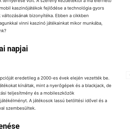
k térnyerése volt. A szerény kezdetektől a ma elérhető
mobil kaszinójátékok fejlődése a technológia gyors
k változásának bizonyítéka. Ebben a cikkben
gunkkal vinni kaszinó játékainkat mikor munkába,
nk?
ai napjai
cióját eredetileg a 2000-es évek elején vezették be.
átékokat kínáltak, mint a nyerőgépek és a blackjack, de
ási teljesítmény és a mobileszközök
játékélményt. A játékosok lassú betöltési idővel és a
val szembesültek.
lenése