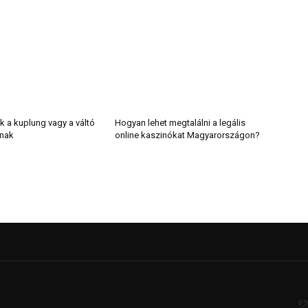
k a kuplung vagy a váltó
Hogyan lehet megtalálni a legális
lnak
online kaszinókat Magyarországon?