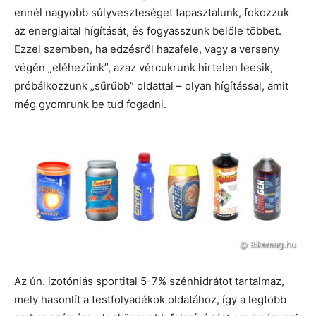
ennél nagyobb súlyveszteséget tapasztalunk, fokozzuk
az energiaital hígítását, és fogyasszunk belőle többet.
Ezzel szemben, ha edzésről hazafele, vagy a verseny
végén „eléhezünk”, azaz vércukrunk hirtelen leesik,
próbálkozzunk „sűrűbb” oldattal – olyan hígítással, amit
még gyomrunk be tud fogadni.
Az ún. izotóniás sportital 5-7% szénhidrátot tartalmaz,
mely hasonlít a testfolyadékok oldatához, így a legtöbb