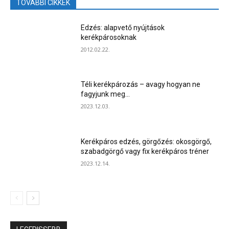
TOVÁBBI CIKKEK
Edzés: alapvető nyújtások
kerékpárosoknak
2012.02.22.
Téli kerékpározás – avagy hogyan ne
fagyjunk meg…
2023.12.03.
Kerékpáros edzés, görgőzés: okosgörgő,
szabadgörgő vagy fix kerékpáros tréner
2023.12.14.