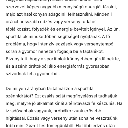
szervezet képes nagyobb mennyiségű energiát tárolni,
majd azt hatékonyan adagolni, felhasználni. Minden 1
óránál hosszabb edzés vagy verseny tudatos
táplálkozást, folyadék és energia-bevitelt igényel. Az ún.
sportitalok mindkettőben segítséget nyújtanak. A fő
probléma, hogy intenzív edzések vagy versenytempó
során a gyomor nehezen fogadja be a táplálékot.
Bizonyított, hogy a sportitalok könnyebben gördülnek le,
és a szénhidrátokból álló energiaforrás gyorsabban
szívódnak fel a gyomorból.
De milyen arányban tartalmazzon a sportital
szénhidrátot? Ezt csakis saját megfigyeléssel tudhatjuk
meg, melyre jó alkalmat kínál a téli/tavaszi felkészülés. Ha
izzadósabbak vagyunk, próbálkozzunk erősebb
hígítással. Edzés vagy verseny után soha ne veszítsünk
több mint 2%-ot testtömegünkből. Ha több edzés után