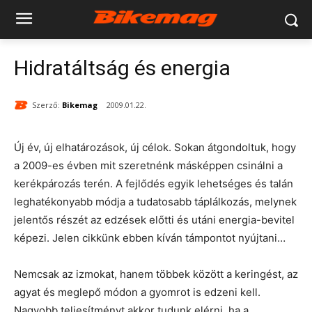
Hidratáltság és energia
Szerző:
Bikemag
2009.01.22.
Új év, új elhatározások, új célok. Sokan átgondoltuk, hogy
a 2009-es évben mit szeretnénk másképpen csinálni a
kerékpározás terén. A fejlődés egyik lehetséges és talán
leghatékonyabb módja a tudatosabb táplálkozás, melynek
jelentős részét az edzések előtti és utáni energia-bevitel
képezi. Jelen cikkünk ebben kíván támpontot nyújtani…
Nemcsak az izmokat, hanem többek között a keringést, az
agyat és meglepő módon a gyomrot is edzeni kell.
Nagyobb teljesítményt akkor tudunk elérni, ha a