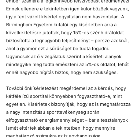
ember számára a legkönnyebb felszívódást eredményezi.
Ennek ellenére e tekintetben igen különbözőek vagyunk,
így a fent vázolt kísérlet egyáltalán nem haszontalan. A
Birmingham Egyetem kutatói egy kísérletben arra a
következtetésre jutottak, hogy 15%-os szénhidrátoldat
biztosította a legnagyobb teljesítményt – persze azoknál,
ahol a gyomor ezt a sűrűséget be tudta fogadni.
Ugyancsak az ő vizsgálatuk szerint a kísérleti alanyok
mindegyike meg tudta emészteni az 5%-os oldatot, tehát
ennél nagyobb hígítás biztos, hogy nem szükséges.
További önkísérletezést megérdemel az a kérdés, hogy
kétféle ízű sportital könnyebben fogyasztható-e, mint
egyetlen. Kísérletek bizonyítják, hogy ez is meghatározza
a nagy intenzitású sporttevékenység során
elfogyasztható energiamennyiséget – bár a tesztalanyok
ismét eltértek abban a tekintetben, hogy mennyire
meghatározó számukra az íz egyhangúsága.