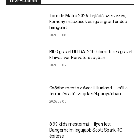
LEGFRISSEBB
Tour de Mátra 2026: fejlődő szervezés,
kemény mászások és igazi granfondós
hangulat
2026.08.08.
BILO.gravel ULTRA: 210 kilométeres gravel
kihívás vár Horvátországban
2026.08.07.
Csődbe ment az Accell Hunland – leáll a
termelés a tószegi kerékpárgyárban
2026.08.06.
8,99 kilós mestermű – ilyen lett
Dangerholm legújabb Scott Spark RC
építése