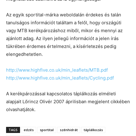
Az egyik sportital-márka weboldalán érdekes és talán
tanulságos információt találtam a felől, hogy országúti
vagy MTB kerékpározáshoz miből, mikor és mennyi az
ajánlott adag. Az ilyen jellegű információt a jelen írás
tükrében érdemes értelmezni, a kísérletezés pedig
elengedhetetlen.
http://www.highfive.co.uk/min_leaflets/MTB.pdf
http://www.highfive.co.uk/min_leaflets/Cycling.pdf
A kerékpározással kapcsolatos táplálkozás elméleti
alapjait Lőrincz Olivér 2007 áprilisban megjelent cikkében
olvashatjátok.
TAGS
edzés
sportital
szénhidrát
táplálkozás