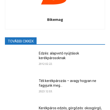
Bikemag
TOVÁBBI CIKKEK
Edzés: alapvető nyújtások
kerékpárosoknak
2012.02.22.
Téli kerékpározás – avagy hogyan ne
fagyjunk meg…
2023.12.03.
Kerékpáros edzés, görgőzés: okosgörgő,