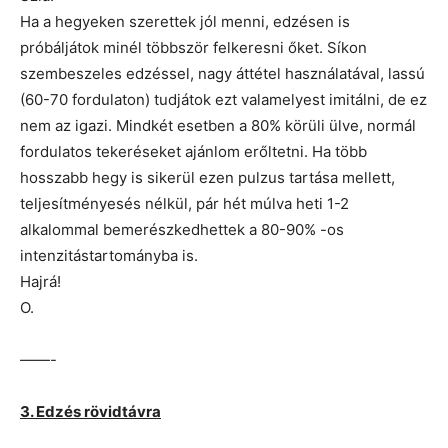
Ha a hegyeken szerettek jól menni, edzésen is
próbáljátok minél többször felkeresni őket. Síkon
szembeszeles edzéssel, nagy áttétel használatával, lassú
(60-70 fordulaton) tudjátok ezt valamelyest imitálni, de ez
nem az igazi. Mindkét esetben a 80% körüli ülve, normál
fordulatos tekeréseket ajánlom erőltetni. Ha több
hosszabb hegy is sikerül ezen pulzus tartása mellett,
teljesítményesés nélkül, pár hét múlva heti 1-2
alkalommal bemerészkedhettek a 80-90% -os
intenzitástartományba is.
Hajrá!
O.
——-
3. Edzés rövidtávra