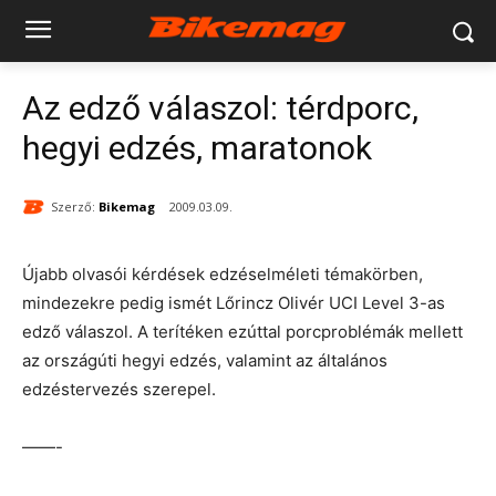
Az edző válaszol: térdporc,
hegyi edzés, maratonok
Szerző:
Bikemag
2009.03.09.
Újabb olvasói kérdések edzéselméleti témakörben,
mindezekre pedig ismét Lőrincz Olivér UCI Level 3-as
edző válaszol. A terítéken ezúttal porcproblémák mellett
az országúti hegyi edzés, valamint az általános
edzéstervezés szerepel.
——-