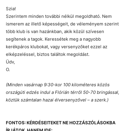
Szia!
Szerintem minden további nélkül megoldható. Nem
ismerem az illető képességeit, de véleményem szerint
több klub is van hazánkban, akik közül szívesen
segítenek a tagok. Keressétek meg a nagyobb
kerékpáros klubokat, vagy versenyzőket ezzel az
elképzeléssel, biztos találtok megoldást.
Üdv,
O.
(Minden vasárnap 9:30-kor 100 kilométeres közös
országúti edzés indul a Flórián térről 50-70 bringással,
köztük számtalan hazai élversenyzővel – a szerk.)
FONTOS: KÉRDÉSEITEKET NE HOZZÁSZÓLÁSOKBA
ÍRJÁTOK, HANEM IDE: