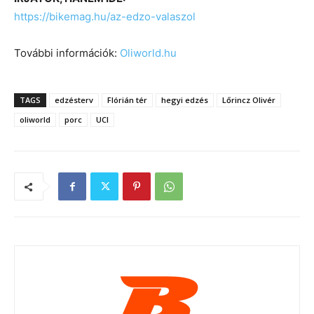
https://bikemag.hu/az-edzo-valaszol
További információk:
Oliworld.hu
TAGS
edzésterv
Flórián tér
hegyi edzés
Lőrincz Olivér
oliworld
porc
UCI