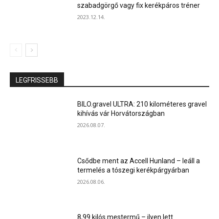
szabadgörgő vagy fix kerékpáros tréner
2023.12.14.
LEGFRISSEBB
BILO.gravel ULTRA: 210 kilométeres gravel
kihívás vár Horvátországban
2026.08.07.
Csődbe ment az Accell Hunland – leáll a
termelés a tószegi kerékpárgyárban
2026.08.06.
8,99 kilós mestermű – ilyen lett