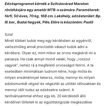
Edzésprogramot kérnék a Szilvásvárad Maraton
rövidtávjára egy amatőr MTB-s számára. Paraméterek:
férfi, 50 éves, 70 kg, 168 cm. Lakóhely, edzésterület: Bp.
III. ker., Budai hegyek, Pilis. Előre is köszönöm: Pastil
Szia!
Minél többet tudok meg egy kérdésben az egyénről,
valószínűleg annál precízebb választ tudok adni a
kérdésre. Olyan ez, mint mikor az orvos megkérdi mi a
panasza. Ha csak annyit mond valaki, hogy „rosszul
vagyok”, nehéz rá a megfelelő orvosságot felírni. A te
esetedben minimálisan tudnom kéne, hogy mióta és
milyen eredménnyel tekersz, mióta, mennyi és milyen
edzésmunkát végzel és végeztél az utóbbi időszakban és
mennyi időt tudsz az edzésekre szánni. A
tanítványaimmal ehhez egy kb. 20 kérdésből álló
kérdőívet töltetek ki az együttdolgozás megkezdése