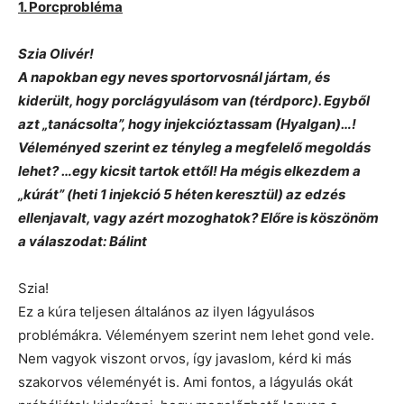
1. Porcprobléma
Szia Olivér!
A napokban egy neves sportorvosnál jártam, és
kiderült, hogy porclágyulásom van (térdporc). Egyből
azt „tanácsolta”, hogy injekcióztassam (Hyalgan)…!
Véleményed szerint ez tényleg a megfelelő megoldás
lehet? …egy kicsit tartok ettől! Ha mégis elkezdem a
„kúrát” (heti 1 injekció 5 héten keresztül) az edzés
ellenjavalt, vagy azért mozoghatok? Előre is köszönöm
a válaszodat: Bálint
Szia!
Ez a kúra teljesen általános az ilyen lágyulásos
problémákra. Véleményem szerint nem lehet gond vele.
Nem vagyok viszont orvos, így javaslom, kérd ki más
szakorvos véleményét is. Ami fontos, a lágyulás okát