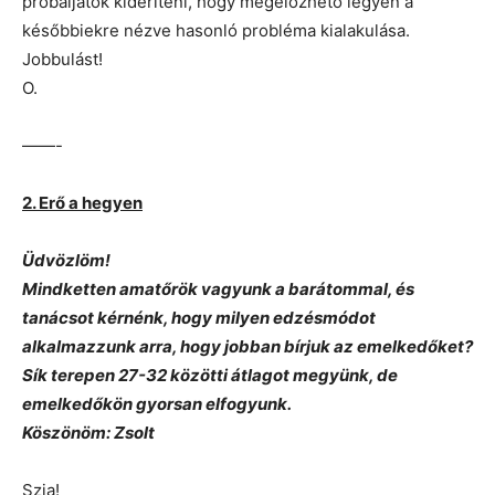
próbáljátok kideríteni, hogy megelőzhető legyen a
későbbiekre nézve hasonló probléma kialakulása.
Jobbulást!
O.
——-
2. Erő a hegyen
Üdvözlöm!
Mindketten amatőrök vagyunk a barátommal, és
tanácsot kérnénk, hogy milyen edzésmódot
alkalmazzunk arra, hogy jobban bírjuk az emelkedőket?
Sík terepen 27-32 közötti átlagot megyünk, de
emelkedőkön gyorsan elfogyunk.
Köszönöm: Zsolt
Szia!