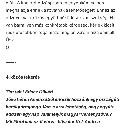
előtt. A konkrét edzésprogram egyébként sajnos
meghaladja ennek a rovatnak a lehetőségeit. Ehhez az
edzővel való közös együttműködésre van szükség. Ha
van bármilyen más konkrétabb kérdésed, kérlek kicsit
részletesebben fogalmazd meg és várom bizalommal!
Üdv,
O.
——-
4. közös tekerés
Tisztelt Lőrincz Olivér!
Jövő héten Amerikából érkezik hozzánk egy országúti
kerékpárrajongó. Van-e arra lehetőség, hogy együtt
eddzen egy nap valamelyik magyar versenyzővel?
Mielőbbi válaszát várva, köszönettel: Andrea