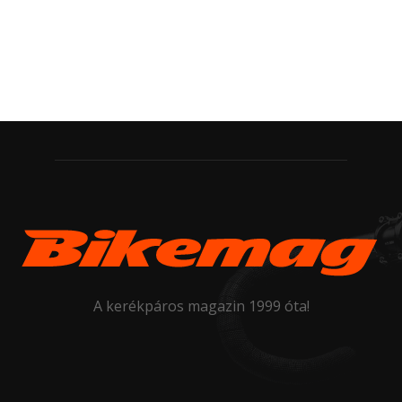
A kerékpáros magazin 1999 óta!